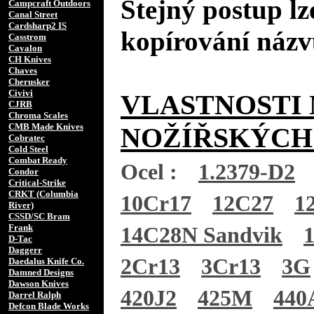
Stejný postup lz
Campcraft Outdoors
Canal Street
Cardsharp2 IS
kopírování názv
Casstrom
Cavalon
CH Knives
Chaves
Cherusker
Civivi
VLASTNOSTI 
CJRB
Chroma Scales
CMB Made Knives
NOŽÍŘSKÝCH
Cobratec
Cold Steel
Combat Ready
Ocel :
1.2379-D2
Condor
Critical-Strike
CRKT (Columbia
10Cr17
12C27
1
River)
CSSD/SC Bram
Frank
14C28N Sandvik
D-Tac
Daggerr
2Cr13
3Cr13
3G
Daedalus Knife Co.
Damned Designs
Dawson Knives
420J2
425M
440
Darrel Ralph
Defcon Blade Works