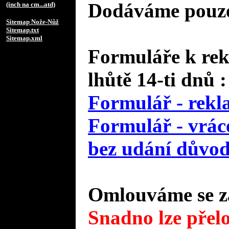
Dodáváme pouze 
(inch na cm...atd)
Sitemap Nože-Nůž
Sitemap.txt
Sitemap.xml
Formuláře k rek
lhůtě 14-ti dnů :
Formulář - rekl
Formulář - vráce
bez udání důvo
Omlouváme se za
Snadno lze přelo