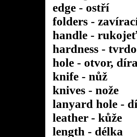
edge - ostří
folders - zavírac
handle - rukoje
hardness - tvrdo
hole - otvor, dír
knife - nůž
knives - nože
lanyard hole - d
leather - kůže
length - délka