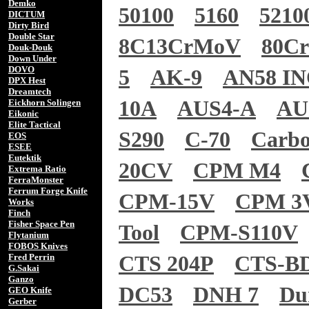
Demko
50100
5160
5210
DICTUM
Dirty Bird
Double Star
8C13CrMoV
80C
Douk-Douk
Down Under
DOVO
5
AK-9
AN58 I
DPX Hest
Dreamtech
10A
AUS4-A
AU
Eickhorn Solingen
Eikonic
Elite Tactical
S290
C-70
Carb
EOS
ESEE
Eutektik
20CV
CPM M4
Extrema Ratio
FerraMonster
Ferrum Forge Knife
CPM-15V
CPM 3
Works
Finch
Fisher Space Pen
Tool
CPM-S110V
Flytanium
FOBOS Knives
Fred Perrin
CTS 204P
CTS-B
G.Sakai
Ganzo
DC53
DNH 7
Du
GEO Knife
Gerber