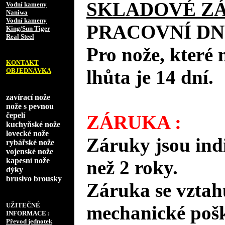
SKLADOVÉ Z
Vodní kameny
Naniwa
Vodní kameny
PRACOVNÍ DN
King/Sun Tiger
Real Steel
Pro nože, které 
KONTAKT
lhůta je 14 dní.
OBJEDNÁVKA
zavírací nože
nože s pevnou
čepelí
ZÁRUKA :
kuchyňské nože
lovecké nože
Záruky jsou ind
rybářské nože
vojenské nože
kapesní nože
než 2 roky.
dýky
brusivo brousky
Záruka se vztah
UŽITEČNÉ
mechanické pošk
INFORMACE :
Převod jednotek