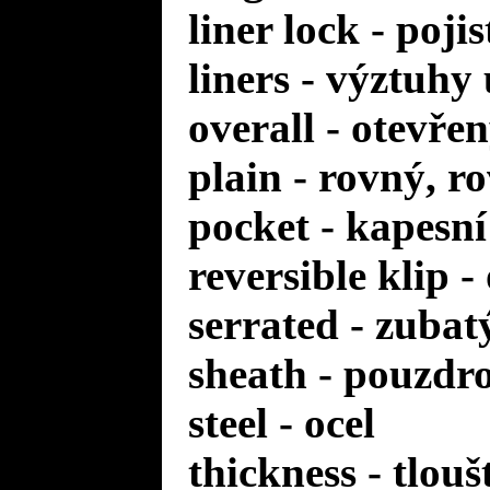
liner lock - poji
liners - výztuhy
overall - otevře
plain - rovný, r
pocket - kapesní
reversible klip 
serrated - zuba
sheath - pouzdr
steel - ocel
thickness - tlou