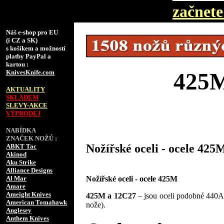
začnete 
Náš e-shop pro EU
(i CZ a SK)
s košíkem a možností
platby PayPal a
kartou :
KnivesKnife.com
425M
AKTUALITY
SKLADEM
SLEVY-AKCE
VÝPRODEJ
NABÍDKA
ZNAČEK NOŽŮ :
Nožířské oceli - ocele 425
ABKT Tac
Akinod
Aku Strike
Alliance Designs
Nožířské oceli - ocele 425M
Al Mar
Amare
Ameight Knives
425M a 12C27
– jsou oceli podobné 440A 
American Tomahawk
nože).
Anglesey
Anthem Knives