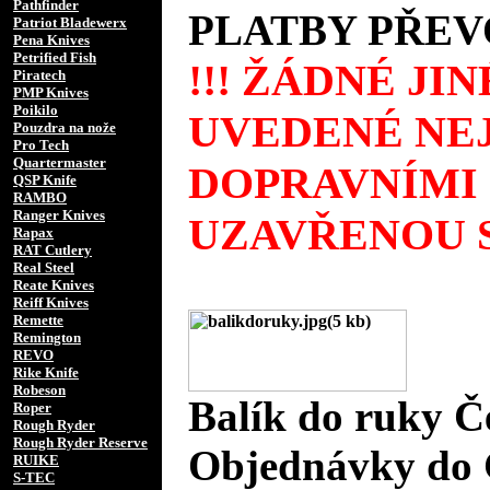
Pathfinder
PLATBY PŘEV
Patriot Bladewerx
Pena Knives
Petrified Fish
!!! ŽÁDNÉ JI
Piratech
PMP Knives
Poikilo
UVEDENÉ NEJ
Pouzdra na nože
Pro Tech
Quartermaster
DOPRAVNÍMI
QSP Knife
RAMBO
Ranger Knives
UZAVŘENOU S
Rapax
RAT Cutlery
Real Steel
Reate Knives
Reiff Knives
Remette
Remington
REVO
Rike Knife
Robeson
Balík do ruky Č
Roper
Rough Ryder
Rough Ryder Reserve
Objednávky do 
RUIKE
S-TEC