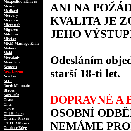
Maxpedition Knives
ANI NA POŽÁD
Mcusta
Medford
Mercury
KVALITA JE 
Meyerco
Microtech
Miguron
JEHO VÝSTUP
Mikihisa
Mission
MKM-Maniago Knife
Makers
Moki
Odesláním objed
Morakniv
Myerchin
Nemesis
starší 18-ti let.
Nezařazeno
Nite Ize
NO 7
North Mountain
Blades
Nože-Nůž
DOPRAVNÉ A B
Ocaso
Ohta
OSOBNÍ ODBĚ
Oknife
Old Hickory
Ontario Knives
NEMÁME PROD
OTTER-Messer
Outdoor Edge