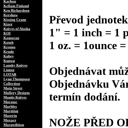
Karbon
Kellam Finland
Ken Richardson
Kershaw
Převod jednotek
Kissing Crane
Kizer
1" = 1 inch = 1 
Knives of Alaska
KOI
Komoran
1 oz. = 1ounce =
Kotoh
Kronos
Krudo
Kubey
Kunwu
Lansky Knives
Objednávat může
Linton
LOTAR
Lynn Thompson
Objednávku Vám
Collection
Main Street
Mallery Designs
termín dodání.
Mantis Knives
Maratac
Marbles
Marttiini
Maserin
NOŽE PŘED 
Maxace
Maxpedition