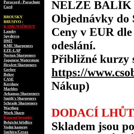
NELZE BALÍK
Paracord - Parachute
Cord
Objednávky do 
BROUSKY
BRUSIVO :
KAMENOŽROUT
Ceny v EUR dle
Lansky
Spyderco
DMT
odeslání.
KME Sharpeners
EZE-LAP
Přibližné kurzy 
Norton Sharpeners
Japanese Waterstone
Hewlett Sharpeners
https://www.cso
Gerber
Boker
CASE
Nákup)
Kershaw
Marbles
Arkansas Sharpeners
Smith's Sharpeners
Schrade Sharpeners
Warthog
DODACÍ LHŮT
Work Sharp
Kapesní brousky
Skladem jsou po
Belgické břidlice
Vodní kameny
Suehiro/Cerax