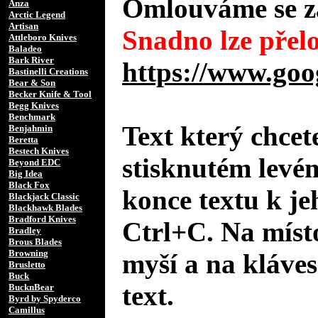
Omlouváme se za
Anza
Arctic Legend
Artisan
Snadno lze přelo
Attleboro Knives
Baladeo
Bark River
https://www.goo
Bastinelli Creations
Bear & Son
Becker Knife & Tool
Begg Knives
Benchmark
Text který chcet
Benjahmin
Beretta
Bestech Knives
stisknutém levé
Beyond EDC
Big Idea
Black Fox
konce textu k je
Blackjack Classic
Blackhawk Blades
Bradford Knives
Ctrl+C. Na místo
Bradley
Brous Blades
Browning
myší a na kláves
Brusletto
Buck
text.
BucknBear
Byrd by Spyderco
Camillus