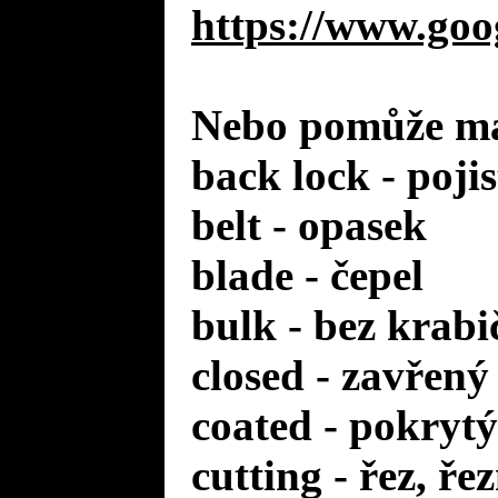
https://www.goo
Nebo pomůže mal
back lock - poji
belt - opasek
blade - čepel
bulk - bez krabi
closed - zavřený
coated - pokrytý
cutting - řez, ře