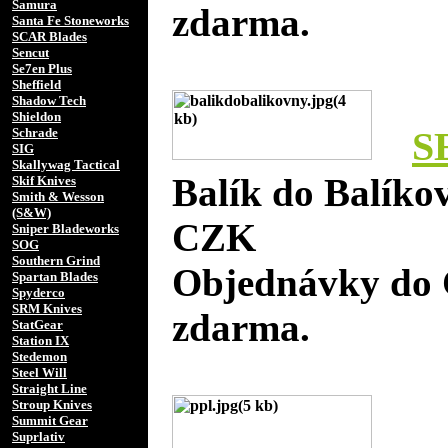
Samura
zdarma.
Santa Fe Stoneworks
SCAR Blades
Sencut
Se7en Plus
Sheffield
Shadow Tech
Shieldon
S
Schrade
SIG
Skallywag Tactical
Balík do Balíko
Skif Knives
Smith & Wesson
(S&W)
CZK
Sniper Bladeworks
SOG
Southern Grind
Objednávky do 
Spartan Blades
Spyderco
SRM Knives
zdarma.
StatGear
Station IX
Stedemon
Steel Will
Straight Line
Stroup Knives
Summit Gear
Suprlativ