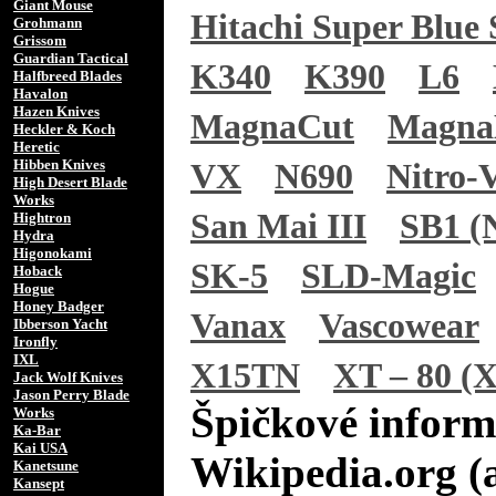
Giant Mouse
Hitachi Super Blue 
Grohmann
Grissom
Guardian Tactical
K340
K390
L6
Halfbreed Blades
Havalon
Hazen Knives
MagnaCut
Magn
Heckler & Koch
Heretic
Hibben Knives
VX
N690
Nitro-
High Desert Blade
Works
San Mai III
SB1 (N
Hightron
Hydra
Higonokami
SK-5
SLD-Magic
Hoback
Hogue
Honey Badger
Vanax
Vascowear
Ibberson Yacht
Ironfly
IXL
X15TN
XT – 80 (X
Jack Wolf Knives
Jason Perry Blade
Špičkové inform
Works
Ka-Bar
Kai USA
Wikipedia.org (
Kanetsune
Kansept