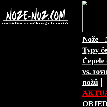
Nože - 
Typy če
Čepele 
vs. rovn
|
nožů
AKTUA
OBJE