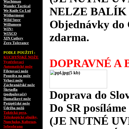
Wachtman
Wander Tactical
NELZE BALÍK 
We Knife Co Ltd
Witharmour
Wild Steer
Objednávky do 
Willumsen
WIN+
zdarma.
WIXCO
XIN Cutlery
Zero Tolerance
PODLE POUŽITÍ :
KUCHYŇSKÉ NOŽE
DOPRAVNÉ A B
Vystřelovací
Automatické nože
Filetovací nože
Pouzdra na nože
Vrhací nože
Záchranářské nože
Škrtadla
Doprava do Slov
(podpalovače)
Damaškové nože
Potápěčské nože
Do SR posíláme 
Údržba nožů
Taktická pera,
(JE NUTNÉ UV
Teleskopické obušky,
Nunchaku, Kubotan,
Sebeobrana