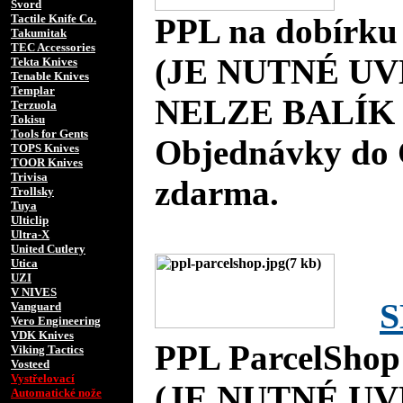
Svord
Tactile Knife Co.
PPL na dobírku
Takumitak
TEC Accessories
(JE NUTNÉ UV
Tekta Knives
Tenable Knives
Templar
NELZE BALÍK 
Terzuola
Tokisu
Tools for Gents
Objednávky do 
TOPS Knives
TOOR Knives
Trivisa
zdarma.
Trollsky
Tuya
Ulticlip
Ultra-X
United Cutlery
Utica
UZI
V NIVES
S
Vanguard
Vero Engineering
VDK Knives
PPL ParcelShop
Viking Tactics
Vosteed
Vystřelovací
(JE NUTNÉ UV
Automatické nože