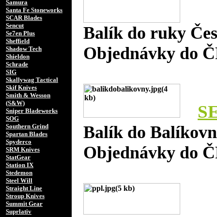
Samura
Santa Fe Stoneworks
SCAR Blades
Sencut
Balík do ruky Če
Se7en Plus
Sheffield
Objednávky do Č
Shadow Tech
Shieldon
Schrade
SIG
Skallywag Tactical
Skif Knives
Smith & Wesson
(S&W)
S
Sniper Bladeworks
SOG
Southern Grind
Balík do Balíkov
Spartan Blades
Spyderco
Objednávky do Č
SRM Knives
StatGear
Station IX
Stedemon
Steel Will
Straight Line
Stroup Knives
Summit Gear
Suprlativ