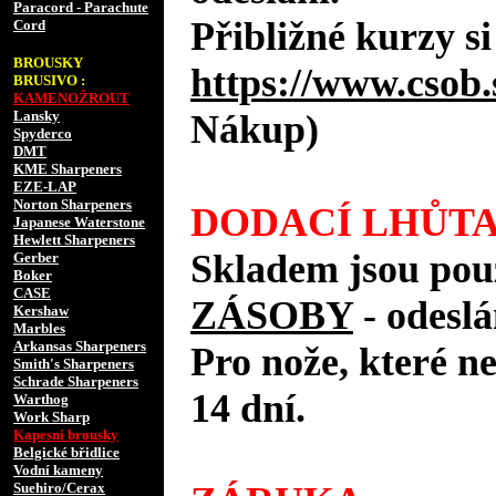
Paracord - Parachute
Přibližné kurzy si
Cord
BROUSKY
https://www.csob.
BRUSIVO :
KAMENOŽROUT
Lansky
Nákup)
Spyderco
DMT
KME Sharpeners
EZE-LAP
Norton Sharpeners
DODACÍ LHŮTA
Japanese Waterstone
Hewlett Sharpeners
Skladem jsou pou
Gerber
Boker
CASE
ZÁSOBY
- odes
Kershaw
Marbles
Arkansas Sharpeners
Pro nože, které n
Smith's Sharpeners
Schrade Sharpeners
14 dní.
Warthog
Work Sharp
Kapesní brousky
Belgické břidlice
Vodní kameny
Suehiro/Cerax