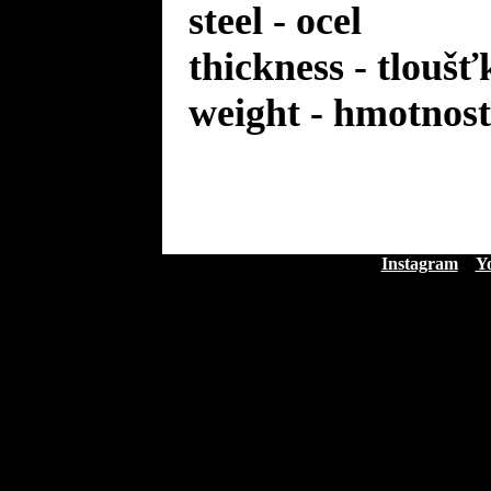
steel - ocel
thickness - tloušť
weight - hmotnost
Instagram
Y