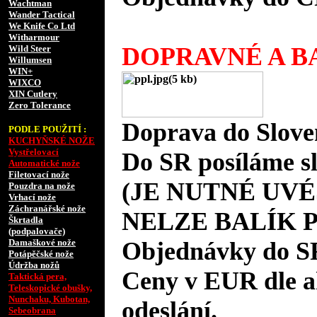
Wachtman
Wander Tactical
We Knife Co Ltd
Witharmour
DOPRAVNÉ A BA
Wild Steer
Willumsen
WIN+
WIXCO
XIN Cutlery
Zero Tolerance
Doprava do Slove
PODLE POUŽITÍ :
KUCHYŇSKÉ NOŽE
Vystřelovací
Do SR posíláme s
Automatické nože
Filetovací nože
(JE NUTNÉ UVÉ
Pouzdra na nože
Vrhací nože
Záchranářské nože
NELZE BALÍK 
Škrtadla
(podpalovače)
Damaškové nože
Objednávky do S
Potápěčské nože
Údržba nožů
Ceny v EUR dle 
Taktická pera,
Teleskopické obušky,
Nunchaku, Kubotan,
odeslání.
Sebeobrana