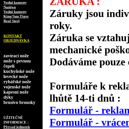
ZÁRUKA :
Vodní kameny
Naniwa
Záruky jsou indiv
Vodní kameny
King/Sun Tiger
Real Steel
roky.
Záruka se vztahuj
KONTAKT
OBJEDNÁVKA
mechanické poško
zavírací nože
Dodáváme pouze o
nože s pevnou
čepelí
kuchyňské nože
lovecké nože
rybářské nože
Formuláře k rekl
vojenské nože
kapesní nože
lhůtě 14-ti dnů :
dýky
brusivo brousky
Formulář - reklam
UŽITEČNÉ
Formulář - vrácen
INFORMACE :
Převod jednotek