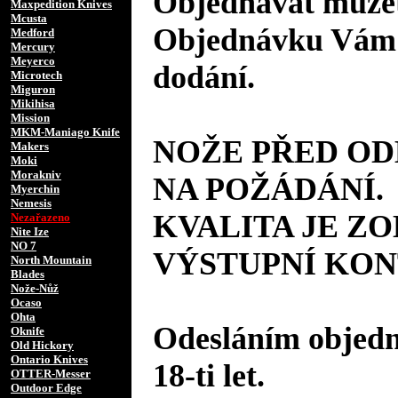
Objednávat můžet
Maxpedition Knives
Mcusta
Objednávku Vám 
Medford
Mercury
Meyerco
dodání.
Microtech
Miguron
Mikihisa
Mission
MKM-Maniago Knife
NOŽE PŘED O
Makers
Moki
Morakniv
NA POŽÁDÁNÍ.
Myerchin
Nemesis
KVALITA JE Z
Nezařazeno
Nite Ize
NO 7
VÝSTUPNÍ KON
North Mountain
Blades
Nože-Nůž
Ocaso
Ohta
Odesláním objedná
Oknife
Old Hickory
Ontario Knives
18-ti let.
OTTER-Messer
Outdoor Edge