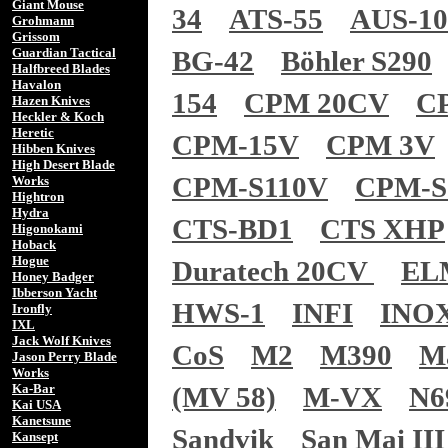
Giant Mouse
34
ATS-55
AUS-1
Grohmann
Grissom
Guardian Tactical
BG-42
Böhler S290
Halfbreed Blades
Havalon
154
CPM 20CV
C
Hazen Knives
Heckler & Koch
Heretic
CPM-15V
CPM 3V
Hibben Knives
High Desert Blade
CPM-S110V
CPM-S
Works
Hightron
Hydra
CTS-BD1
CTS XHP
Higonokami
Hoback
Hogue
Duratech 20CV
EL
Honey Badger
Ibberson Yacht
HWS-1
INFI
INO
Ironfly
IXL
Jack Wolf Knives
CoS
M2
M390
M
Jason Perry Blade
Works
Ka-Bar
(MV 58)
M-VX
N6
Kai USA
Kanetsune
Sandvik
San Mai III
Kansept