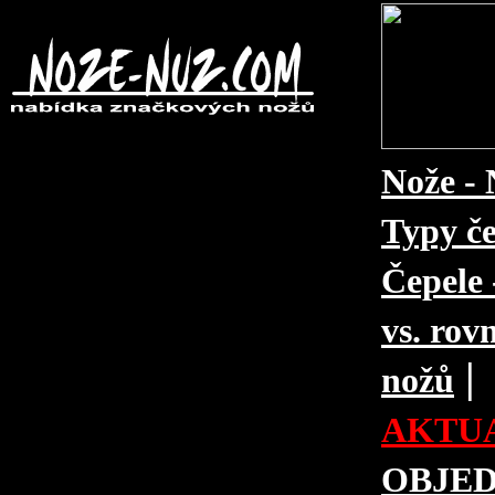
Nože - 
Typy če
Čepele 
vs. rovn
|
nožů
AKTUA
OBJE