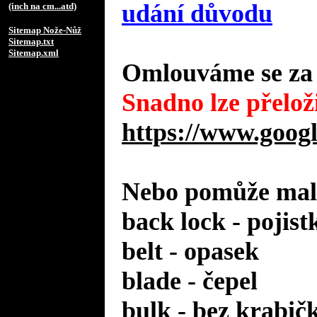
udání důvodu
(inch na cm...atd)
Sitemap Nože-Nůž
Sitemap.txt
Sitemap.xml
Omlouváme se za 
Snadno lze přeloži
https://www.googl
Nebo pomůže malý
back lock - pojist
belt - opasek
blade - čepel
bulk - bez krabič