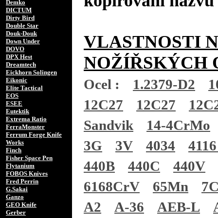
kopírování názvů 
Demko
DICTUM
Dirty Bird
Double Star
Douk-Douk
VLASTNOSTI 
Down Under
DOVO
NOŽÍŘSKÝCH 
DPX Hest
Dreamtech
Eickhorn Solingen
Eikonic
Ocel :
1.2379-D2
1
Elite Tactical
EOS
12C27
12C27
12C
ESEE
Eutektik
Extrema Ratio
Sandvik
14-4CrMo
FerraMonster
Ferrum Forge Knife
3G
3V
4034
4116
Works
Finch
Fisher Space Pen
440B
440C
440V
Flytanium
FOBOS Knives
Fred Perrin
6168CrV
65Mn
7
G.Sakai
Ganzo
A2
A-36
AEB-L
GEO Knife
Gerber