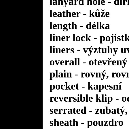
lanyard hole - dí
leather - kůže
length - délka
liner lock - pojis
liners - výztuhy u
overall - otevřený
plain - rovný, rov
pocket - kapesní
reversible klip - 
serrated - zubatý
sheath - pouzdro