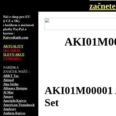
začnete 
Náš e-shop pro EU
(i CZ a SK)
s košíkem a možností
platby PayPal a
kartou :
KnivesKnife.com
AKI01M00
AKTUALITY
SKLADEM
SLEVY-AKCE
VÝPRODEJ
NABÍDKA
ZNAČEK NOŽŮ :
ABKT Tac
Akinod
Aku Strike
AKI01M00001 A
Alliance Designs
Al Mar
Amare
Set
Ameight Knives
American Tomahawk
Anglesey
Anthem Knives