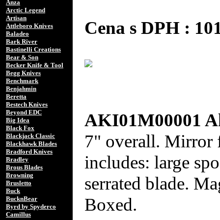
Anza
Arctic Legend
Artisan
Cena s DPH : 1
Attleboro Knives
Baladeo
Bark River
Bastinelli Creations
Bear & Son
Becker Knife & Tool
Begg Knives
Benchmark
Benjahmin
Beretta
Bestech Knives
Beyond EDC
AKI01M00001 Aki
Big Idea
Black Fox
7" overall. Mirror 
Blackjack Classic
Blackhawk Blades
Bradford Knives
includes: large sp
Bradley
Brous Blades
Browning
serrated blade. M
Brusletto
Buck
Boxed.
BucknBear
Byrd by Spyderco
Camillus