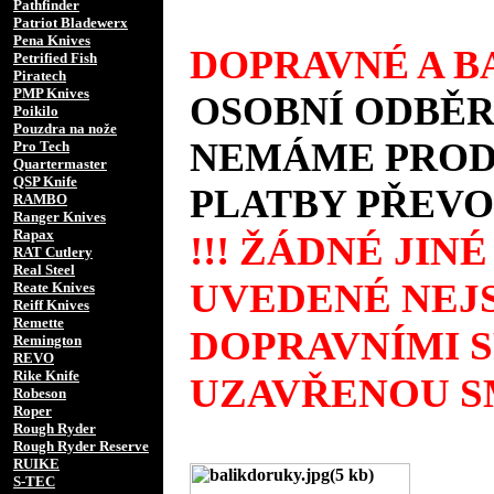
Pathfinder
Patriot Bladewerx
Pena Knives
DOPRAVNÉ A BA
Petrified Fish
Piratech
PMP Knives
OSOBNÍ ODBĚR
Poikilo
Pouzdra na nože
NEMÁME PRODE
Pro Tech
Quartermaster
QSP Knife
PLATBY PŘEVO
RAMBO
Ranger Knives
Rapax
!!! ŽÁDNÉ JIN
RAT Cutlery
Real Steel
UVEDENÉ NEJS
Reate Knives
Reiff Knives
Remette
DOPRAVNÍMI 
Remington
REVO
Rike Knife
UZAVŘENOU SM
Robeson
Roper
Rough Ryder
Rough Ryder Reserve
RUIKE
S-TEC