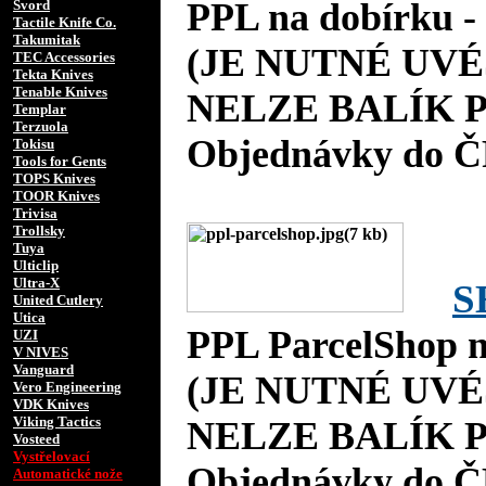
PPL na dobírku 
Svord
Tactile Knife Co.
Takumitak
(JE NUTNÉ UVÉ
TEC Accessories
Tekta Knives
Tenable Knives
NELZE BALÍK P
Templar
Terzuola
Objednávky do Č
Tokisu
Tools for Gents
TOPS Knives
TOOR Knives
Trivisa
Trollsky
Tuya
Ulticlip
Ultra-X
S
United Cutlery
Utica
PPL ParcelShop n
UZI
V NIVES
Vanguard
(JE NUTNÉ UVÉ
Vero Engineering
VDK Knives
Viking Tactics
NELZE BALÍK P
Vosteed
Vystřelovací
Objednávky do Č
Automatické nože