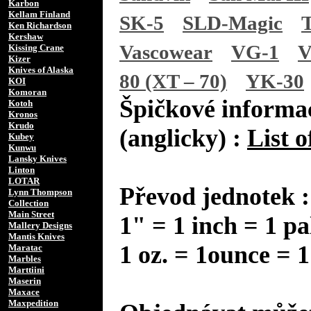
Karbon
Kellam Finland
SK-5
SLD-Magic
Ken Richardson
Kershaw
Vascowear
VG-1
V
Kissing Crane
Kizer
Knives of Alaska
80 (XT – 70)
YK-30
KOI
Komoran
Špičkové informac
Kotoh
Kronos
Krudo
(anglicky) :
List o
Kubey
Kunwu
Lansky Knives
Linton
LOTAR
Převod jednotek :
Lynn Thompson
Collection
Main Street
1" = 1 inch = 1 pa
Mallery Designs
Mantis Knives
1 oz. = 1ounce = 1
Maratac
Marbles
Marttiini
Maserin
Maxace
Maxpedition