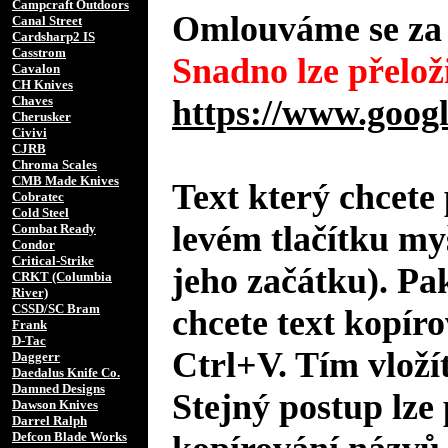
Campcraft Outdoors
Omlouváme se za 
Canal Street
Cardsharp2 IS
Casstrom
Snadno lze přeloži
Cavalon
CH Knives
Chaves
https://www.googl
Cherusker
Civivi
CJRB
Chroma Scales
CMB Made Knives
Text který chcete 
Cobratec
Cold Steel
levém tlačítku my
Combat Ready
Condor
Critical-Strike
jeho začátku). Pa
CRKT (Columbia
River)
CSSD/SC Bram
chcete text kopíro
Frank
D-Tac
Ctrl+V. Tím vložít
Daggerr
Daedalus Knife Co.
Damned Designs
Stejný postup lze 
Dawson Knives
Darrel Ralph
Defcon Blade Works