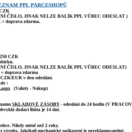
EZNAM PPL PARCESHOPŮ
0 CZK
NÍ ČÍSLO, JINAK NELZE BALÍK PPL VŮBEC ODESLAT )
 = doprava zdarma.
: 250 CZK
obírku.
NÍ ČÍSLO, JINAK NELZE BALÍK PPL VŮBEC ODESLAT)
 = doprava zdarma
 CZK/EUR v den odeslání.
zde :
.aspx
(Valuty - Nákup)
eznamu
SKLADOVÉ ZÁSOBY
- odeslání do 24 hodin (V PRAC
bvyklá dodací lhůta je 14 dní.
robce. Nikdy méně než 2 roky.
z výroby. Jakékoli mechanické poškození je nereklamovatelné.