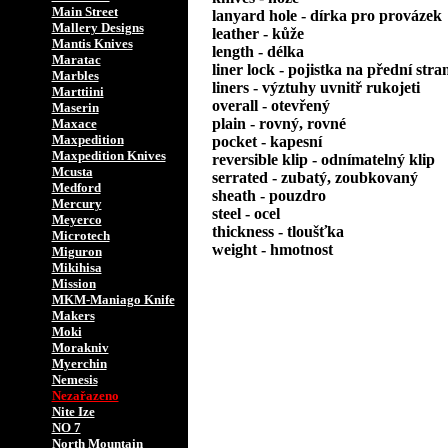
Main Street
lanyard hole - dírka pro provázek
Mallery Designs
leather - kůže
Mantis Knives
length - délka
Maratac
liner lock - pojistka na přední stra
Marbles
liners - výztuhy uvnitř rukojeti
Marttiini
overall - otevřený
Maserin
plain - rovný, rovné
Maxace
Maxpedition
pocket - kapesní
Maxpedition Knives
reversible klip - odnímatelný klip
Mcusta
serrated - zubatý, zoubkovaný
Medford
sheath - pouzdro
Mercury
steel - ocel
Meyerco
thickness - tloušťka
Microtech
weight - hmotnost
Miguron
Mikihisa
Mission
MKM-Maniago Knife
Makers
Moki
Morakniv
Myerchin
Nemesis
Nezařazeno
Nite Ize
NO 7
North Mountain