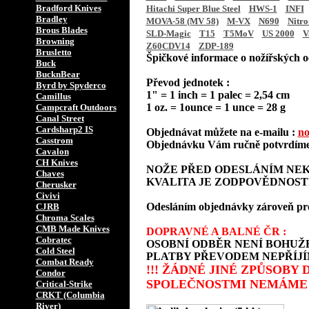
Bradford Knives
Hitachi Super Blue Steel
HWS-1
INFI
Bradley
MOVA-58 (MV 58)
M-VX
N690
Nitro
Brous Blades
SLD-Magic
T15
T5MoV
US 2000
V
Browning
Z60CDV14
ZDP-189
Brusletto
Špičkové informace o nožířských oc
Buck
BucknBear
Převod jednotek :
Byrd by Spyderco
1" = 1 inch = 1 palec = 2,54 cm
Camillus
1 oz. = 1ounce = 1 unce = 28 g
Campcraft Outdoors
Canal Street
Cardsharp2 IS
Objednávat můžete na e-mailu :
no
Casstrom
Objednávku Vám ručně potvrdíme 
Cavalon
CH Knives
NOŽE PŘED ODESLÁNÍM NEK
Chaves
KVALITA JE ZODPOVĚDNOST
Cherusker
Civivi
Odesláním objednávky zároveň prohla
CJRB
Chroma Scales
CMB Made Knives
DOPRAVNÉ A BALNÉ ČR :
Cobratec
OSOBNÍ ODBĚR NENÍ BOHUŽE
Cold Steel
PLATBY PŘEVODEM NEPŘÍJÍ
Combat Ready
!!! ŽÁDNÉ JINÉ ZPŮSOBY
Condor
SPOLEČNOSTMI NEMÁME 
Critical-Strike
CRKT (Columbia
River)