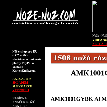
Nože - Nůž
VIDEA N
AKTUALIT
Náš e-shop pro EU
(i CZ a SK)
s košíkem a možností
platby PayPal a
kartou :
AMK1001GY
KnivesKnife.com
AKTUALITY
SKLADEM
SLEVY-AKCE
VÝPRODEJ
AMK1001GYBK Al Mar 
NABÍDKA
ZNAČEK NOŽŮ :
ABKT Tac