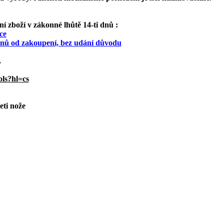
 zboží v zákonné lhůtě 14-ti dnů :
ce
 dnů od zakoupení, bez udání důvodu
.
ols?hl=cs
eti nože