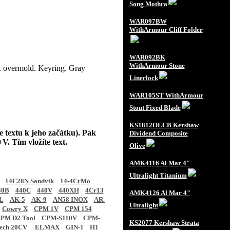
Song Mothra
WAR097BW
WithArmour Cliff Folder
WAR092BK
WithArmour Stone
PR overmold. Keyring. Gray
Linerlock
WAR105ST WithArmour
Stout Fixed Blade
KS1812OLCB Kershaw
e textu k jeho začátku). Pak
Dividend Composite
V. Tím vložíte text.
Olive
AMK4116 Al Mar 4"
Ultralight Titanium
14C28N Sandvik
14-4CrMo
40B
440C
440V
440XH
4Cr13
AMK4126 Al Mar 4"
L
AK-5
AK-9
AN58 INOX
AR-
Ultralight
Cowry X
CPM 1V
CPM 154
PM D2 Tool
CPM-S110V
CPM-
KS2077 Kershaw Strata
tech 20CV
ELMAX
GIN-1
H1