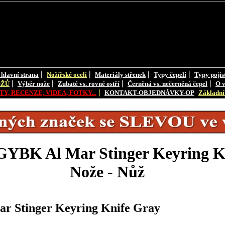
|
|
|
|
 hlavní strana
Nožířské oceli
Materiály střenek
Typy čepelí
Typy pojis
|
|
|
|
OŽŮ
Výběr nože
Zubaté vs. rovné ostří
Černěná vs. nečerněná čepel
O v
|
Y, RECENZE, VIDEA, FOTKY...
KONTAKT-OBJEDNÁVKY-OP
Základní 
BK Al Mar Stinger Keyring K
Nože - Nůž
Stinger Keyring Knife Gray