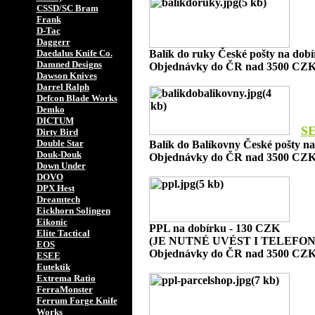
CSSD/SC Bram
Frank
D-Tac
Daggerr
Daedalus Knife Co.
Balík do ruky České pošty na dob
Damned Designs
Objednávky do ČR nad 3500 CZK
Dawson Knives
Darrel Ralph
Defcon Blade Works
Demko
DICTUM
S
Dirty Bird
Double Star
Balík do Balíkovny České pošty n
Douk-Douk
Objednávky do ČR nad 3500 CZK
Down Under
DOVO
DPX Hest
Dreamtech
Eickhorn Solingen
Eikonic
PPL na dobírku - 130 CZK
Elite Tactical
(JE NUTNÉ UVÉST I TELEFON
EOS
Objednávky do ČR nad 3500 CZK
ESEE
Eutektik
Extrema Ratio
FerraMonster
Ferrum Forge Knife
Works