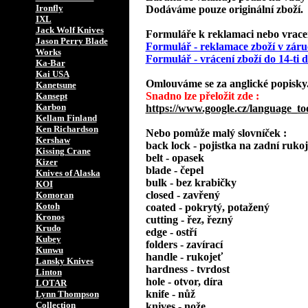
Ironfly
Dodáváme pouze originální zboží.
IXL
Jack Wolf Knives
Formuláře k reklamaci nebo vracení
Jason Perry Blade
Formulář - reklamace zboží v záru
Works
Formulář - vrácení zboží do 14-ti
Ka-Bar
Kai USA
Omlouváme se za anglické popisky
Kanetsune
Snadno lze přeložit zde :
Kansept
Karbon
https://www.google.cz/language_to
Kellam Finland
Ken Richardson
Nebo pomůže malý slovníček :
Kershaw
back lock - pojistka na zadní rukoj
Kissing Crane
belt - opasek
Kizer
blade - čepel
Knives of Alaska
bulk - bez krabičky
KOI
closed - zavřený
Komoran
Kotoh
coated - pokrytý, potažený
Kronos
cutting - řez, řezný
Krudo
edge - ostří
Kubey
folders - zavírací
Kunwu
handle - rukojeť
Lansky Knives
hardness - tvrdost
Linton
hole - otvor, díra
LOTAR
knife - nůž
Lynn Thompson
Collection
knives - nože