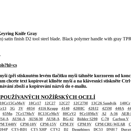
yring Knife Gray
m) satin finish D2 tool steel blade. Black polymer handle with gray T
.
ols?hl=cs
 myší (při stisknutém levém tlačítku myši táhněte kurzorem od konc
am chcete text kopírovat kliněte myší a na klávesnici stiskněte Ctrl+
ednávání zboží a kopírování názvů do e-mailu.
 POUŽÍVANÝCH NOŽÍŘSKÝCH OCELÍ
10Cr15CoMoV
10Cr17
12C27
12C27
12C27M
13C26 Sandvik
140Cr
r13
3G
3V
4034
4116 Krupp
4140
420HC
420J2
425M
440A
4
65Mn
7Cr17MoV
8C13CrMoV
80CrV2
9Cr18MoV
A2
A-36
AEB-
S4-A
AUS6-A
AUS6-M
AUS8-A
BG-42
Böhler S290
C-70
Carbon V
PM T440V
CPM-10V
CPM-15V
CPM 3V
CPM 9V
CPM CRU-WEAR
C
204P
CTS-BD1
CTS XHP
CTV2
D2
Dauphinox
DC53
DNH 7
Dura