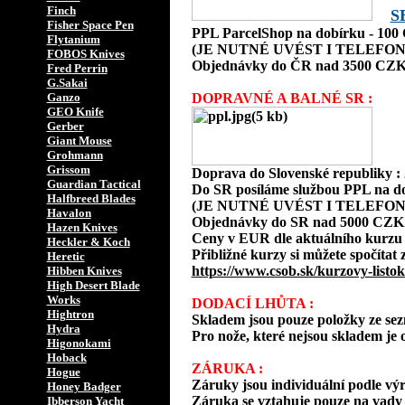
Finch
S
Fisher Space Pen
PPL ParcelShop na dobírku - 10
Flytanium
(JE NUTNÉ UVÉST I TELEFON
FOBOS Knives
Objednávky do ČR nad 3500 CZK
Fred Perrin
G.Sakai
Ganzo
DOPRAVNÉ A BALNÉ SR :
GEO Knife
Gerber
Giant Mouse
Grohmann
Grissom
Doprava do Slovenské republiky 
Guardian Tactical
Do SR posíláme službou PPL na d
Halfbreed Blades
(JE NUTNÉ UVÉST I TELEFON
Havalon
Objednávky do SR nad 5000 CZK
Hazen Knives
Ceny v EUR dle aktuálního kurzu
Heckler & Koch
Přibližné kurzy si můžete spočítat 
Heretic
https://www.csob.sk/kurzovy-listok
Hibben Knives
High Desert Blade
Works
DODACÍ LHŮTA :
Hightron
Skladem jsou pouze položky ze s
Hydra
Pro nože, které nejsou skladem je o
Higonokami
Hoback
ZÁRUKA :
Hogue
Záruky jsou individuální podle vý
Honey Badger
Záruka se vztahuje pouze na vady 
Ibberson Yacht