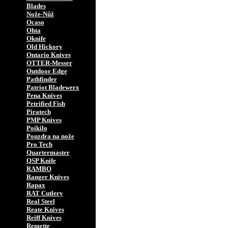
Blades
Nože-Nůž
Ocaso
Ohta
Oknife
Old Hickory
Ontario Knives
OTTER-Messer
Outdoor Edge
Pathfinder
Patriot Bladewerx
Pena Knives
Petrified Fish
Piratech
PMP Knives
Poikilo
Pouzdra na nože
Pro Tech
Quartermaster
QSP Knife
RAMBO
Ranger Knives
Rapax
RAT Cutlery
Real Steel
Reate Knives
Reiff Knives
Remette