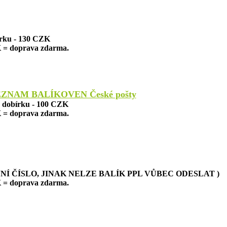
írku - 130 CZK
 = doprava zdarma.
EZNAM BALÍKOVEN České pošty
a dobírku - 100 CZK
 = doprava zdarma.
NÍ ČÍSLO, JINAK NELZE BALÍK PPL VŮBEC ODESLAT )
 = doprava zdarma.