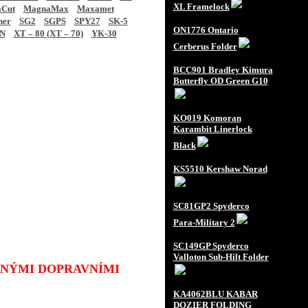
XL Framelock
Cut
MagnaMax
Maxamet
ner
SG2
SGPS
SPY27
SK-5
ON1776 Ontario
N
XT – 80 (XT – 70)
YK-30
Cerberus Folder
BCC901 Bradley Kimura
Butterfly OD Green G10
KO019 Komoran
Karambit Linerlock
Black
KS5510 Kershaw Norad
SC81GP2 Spyderco
Para-Military 2
SC149GP Spyderco
Valloton Sub-Hilt Folder
JINÝMI DOPRAVNÍMI
KA4062BLU KABAR
DOZIER FOLDING