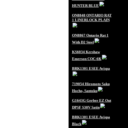
HUNTER BLUE
ON8848 ONTARIO RAT
1 LINERLOCK PLAIN
ON8867 Ontario Rat 1
With D2 Steel
KS6034 Kershaw
Emerson CQC-6K
BRK1301 ESEE Avispa
719054 Hiromoto Saku
Hocho, Santoku
G1643G Gerber EZ Out
DPSF S30V Satin
BRK1301 ESEE Avispa
Black