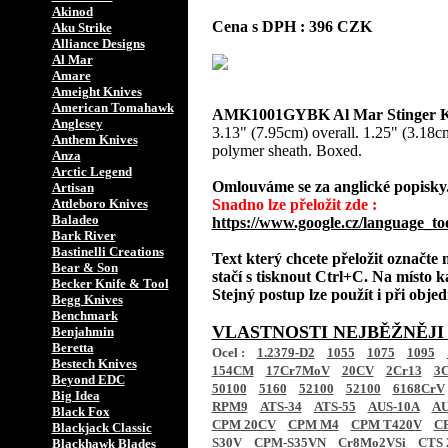
Akinod
Cena s DPH : 396 CZK
Aku Strike
Alliance Designs
Al Mar
Amare
Ameight Knives
American Tomahawk
AMK1001GYBK Al Mar Stinger Ke
Anglesey
3.13" (7.95cm) overall. 1.25" (3.18c
Anthem Knives
polymer sheath. Boxed.
Anza
Arctic Legend
Omlouváme se za anglické popisky
Artisan
Attleboro Knives
Snadno lze přeložit zde :
Baladeo
https://www.google.cz/language_to
Bark River
Bastinelli Creations
Text který chcete přeložit označte
Bear & Son
stačí s tisknout Ctrl+C. Na místo k
Becker Knife & Tool
Stejný postup lze použít i při obj
Begg Knives
Benchmark
VLASTNOSTI NEJBĚŽNĚJI
Benjahmin
Beretta
Ocel :
1.2379-D2
1055
1075
1095
Bestech Knives
154CM
17Cr7MoV
20CV
2Cr13
3C
Beyond EDC
50100
5160
52100
52100
6168CrV
Big Idea
RPM9
ATS-34
ATS-55
AUS-10A
AU
Black Fox
CPM 20CV
CPM M4
CPM T420V
C
Blackjack Classic
S30V
CPM-S35VN
Cr8Mo2VSi
CTS 
Blackhawk Blades