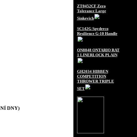
ZT0452CF Zero
Tolerance Large
Sinkevich
SC142G Spyderco
Resilience G-10 Handle
ON8848 ONTARIO RAT
1 LINERLOCK PLAIN
GH2034 HIBBEN
COMPETITION
THROWER TRIPLE
SET
OVNÍ DNY)