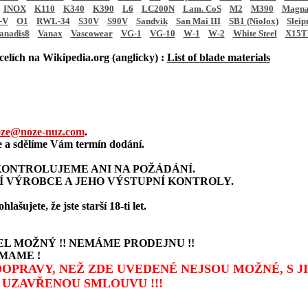
INOX
K110
K340
K390
L6
LC200N
Lam. CoS
M2
M390
Magna
-V
O1
RWL-34
S30V
S90V
Sandvik
San Mai III
SB1 (Niolox)
Sleip
anadis8
Vanax
Vascowear
VG-1
VG-10
W-1
W-2
White Steel
X15T
elích na Wikipedia.org (anglicky) :
List of blade materials
ze@noze-nuz.com
.
a sdělíme Vám termín dodání.
ONTROLUJEME ANI NA POŽÁDÁNÍ.
Í VÝROBCE A JEHO VÝSTUPNÍ KONTROLY.
šujete, že jste starší 18-ti let.
L MOŽNÝ !! NEMÁME PRODEJNU !!
MAME !
 DOPRAVY, NEŽ ZDE UVEDENÉ NEJSOU MOŽNÉ, S 
UZAVŘENOU SMLOUVU !!!