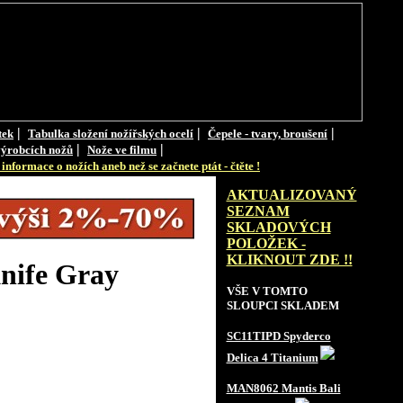
|
|
|
tek
Tabulka složení nožířských ocelí
Čepele - tvary, broušení
|
|
ýrobcích nožů
Nože ve filmu
informace o nožích aneb než se začnete ptát - čtěte !
AKTUALIZOVANÝ
SEZNAM
SKLADOVÝCH
POLOŽEK -
KLIKNOUT ZDE !!
nife Gray
VŠE V TOMTO
SLOUPCI SKLADEM
SC11TIPD Spyderco
Delica 4 Titanium
MAN8062 Mantis Bali