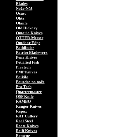
Blades
Nože-Nůž
Ocaso
Ohta
Oknife
Old Hickory
Ontario Knives
OTTER-Messer
Outdoor Edge
Pathfinder
Patriot Bladewerx
Pena Knives
Petrified Fish
Piratech
PMP Knives
Poikilo
Pouzdra na nože
Pro Tech
Quartermaster
QSP Knife
RAMBO
Ranger Knives
Rapax
RAT Cutlery
Real Steel
Reate Knives
Reiff Knives
Remette