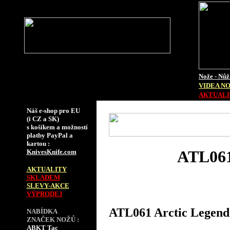
Nože - Nůž
VIDEA N
AKTUALIT
Náš e-shop pro EU
(i CZ a SK)
s košíkem a možností
platby PayPal a
kartou :
ATL061
KnivesKnife.com
AKTUALITY
SKLADEM
SLEVY-AKCE
VÝPRODEJ
ATL061 Arctic Legend
NABÍDKA
ZNAČEK NOŽŮ :
ABKT Tac