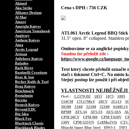
Akinod
Cena s DPH : 756 CZK
Aku Strike
Alliance Designs
Al Mar
Amare
Ameight Knives
American Tomahawk
ATL061 Arctic Legend BBQ Stick 
Anglesey
31.5" open. 8" collapsed. Stainless p
Anthem Knives
Anza
Omlouváme se za anglické popisky
Arctic Legend
Snadno lze přeložit zde :
Artisan
Attleboro Knives
https://www.google.cz/language_to
Baladeo
Bark River
Text který chcete přeložit označte
Bastinelli Creations
stačí s tisknout Ctrl+C. Na místo k
Bear & Son
Stejný postup lze použít i při obj
Becker Knife & Tool
Begg Knives
VLASTNOSTI NEJBĚŽNĚJI
Benchmark
Benjahmin
Ocel :
1.2379-D2
1055
1075
1095
Beretta
154CM
17Cr7MoV
20CV
2Cr13
3C
Bestech Knives
50100
5160
52100
52100
6168CrV
Beyond EDC
RPM9
ATS-34
ATS-55
AUS-10A
AU
Big Idea
CPM 20CV
CPM M4
CPM T420V
C
Black Fox
S30V
CPM-S35VN
Cr8Mo2VSi
CTS 
Blackjack Classic
Hitachi Super Blue Steel
HWS-1
INFI
Blackhawk Blades