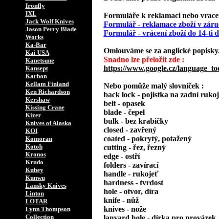
Ironfly
IXL
Formuláře k reklamaci nebo vracení
Jack Wolf Knives
Formulář - reklamace zboží v záru
Jason Perry Blade
Formulář - vrácení zboží do 14-ti
Works
Ka-Bar
Omlouváme se za anglické popisky
Kai USA
Snadno lze přeložit zde :
Kanetsune
https://www.google.cz/language_to
Kansept
Karbon
Kellam Finland
Nebo pomůže malý slovníček :
Ken Richardson
back lock - pojistka na zadní rukoj
Kershaw
belt - opasek
Kissing Crane
blade - čepel
Kizer
bulk - bez krabičky
Knives of Alaska
closed - zavřený
KOI
coated - pokrytý, potažený
Komoran
Kotoh
cutting - řez, řezný
Kronos
edge - ostří
Krudo
folders - zavírací
Kubey
handle - rukojeť
Kunwu
hardness - tvrdost
Lansky Knives
hole - otvor, díra
Linton
knife - nůž
LOTAR
knives - nože
Lynn Thompson
Collection
lanyard hole - dírka pro provázek