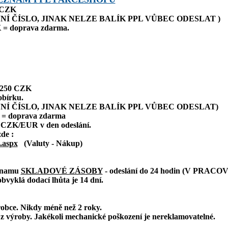
0 CZK
NÍ ČÍSLO, JINAK NELZE BALÍK PPL VŮBEC ODESLAT )
 = doprava zdarma.
: 250 CZK
obírku.
NÍ ČÍSLO, JINAK NELZE BALÍK PPL VŮBEC ODESLAT)
 = doprava zdarma
 CZK/EUR v den odeslání.
zde :
.aspx
(Valuty - Nákup)
eznamu
SKLADOVÉ ZÁSOBY
- odeslání do 24 hodin (V PRAC
bvyklá dodací lhůta je 14 dní.
robce. Nikdy méně než 2 roky.
z výroby. Jakékoli mechanické poškození je nereklamovatelné.