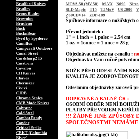
Bradford Knives
MOVA-58 (MV 58)
M-VX
N690
Nitro
Bradley
SLD-Magic
T15
T5MoV
US 2000
V
Brous Blades
Z60CDV14
ZDP-189
Browning
Špičkové informace o nožířských oc
Brusletto
Buck
Převod jednotek :
BucknBear
1" = 1 inch = 1 palec = 2,54 cm
Byrd by Spyderco
1 oz. = 1ounce = 1 unce = 28 g
Camillus
Campcraft Outdoors
Canal Street
Objednávat můžete na e-mailu :
no
Cardsharp2 IS
Objednávku Vám ručně potvrdíme 
Casstrom
Cavalon
NOŽE PŘED ODESLÁNÍM NEK
CH Knives
KVALITA JE ZODPOVĚDNOST
Chaves
Cherusker
Odesláním objednávky zároveň prohla
Civivi
CJRB
Chroma Scales
DOPRAVNÉ A BALNÉ ČR :
CMB Made Knives
OSOBNÍ ODBĚR NENÍ BOHUŽE
Cobratec
PLATBY PŘEVODEM NEPŘÍJÍ
Cold Steel
!!! ŽÁDNÉ JINÉ ZPŮSOBY
Combat Ready
SPOLEČNOSTMI NEMÁME 
Condor
Critical-Strike
CRKT (Columbia
River)