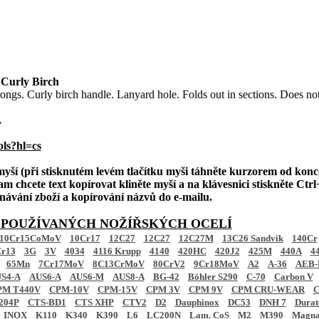
Curly Birch
rongs. Curly birch handle. Lanyard hole. Folds out in sections. Does no
.
ols?hl=cs
 myší (při stisknutém levém tlačítku myši táhněte kurzorem od konc
am chcete text kopírovat kliněte myší a na klávesnici stiskněte Ctrl+
ednávání zboží a kopírování názvů do e-mailu.
 POUŽÍVANÝCH NOŽÍŘSKÝCH OCELÍ
10Cr15CoMoV
10Cr17
12C27
12C27
12C27M
13C26 Sandvik
140Cr
r13
3G
3V
4034
4116 Krupp
4140
420HC
420J2
425M
440A
4
65Mn
7Cr17MoV
8C13CrMoV
80CrV2
9Cr18MoV
A2
A-36
AEB-
S4-A
AUS6-A
AUS6-M
AUS8-A
BG-42
Böhler S290
C-70
Carbon V
PM T440V
CPM-10V
CPM-15V
CPM 3V
CPM 9V
CPM CRU-WEAR
C
204P
CTS-BD1
CTS XHP
CTV2
D2
Dauphinox
DC53
DNH 7
Dura
INOX
K110
K340
K390
L6
LC200N
Lam. CoS
M2
M390
Magna