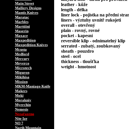
Main Street
leather - kůže
Mallery Designs
length - délka
Mantis Knives
liner lock - pojistka na přední stra
Maratac
liners - výztuhy uvnitř rukojeti
Marbles
overall - otevřený
Marttiini
plain - rovný, rovné
Maserin
pocket - kapesní
Maxace
Maxpedition
reversible klip - odnímatelný klip
Maxpedition Knives
serrated - zubatý, zoubkovaný
Mcusta
sheath - pouzdro
Medford
steel - ocel
Mercury
thickness - tloušťka
Meyerco
weight - hmotnost
Microtech
Miguron
Mikihisa
Mission
MKM-Maniago Knife
Makers
Moki
Morakniv
Myerchin
Nemesis
Nezařazeno
Nite Ize
NO 7
North Mountain