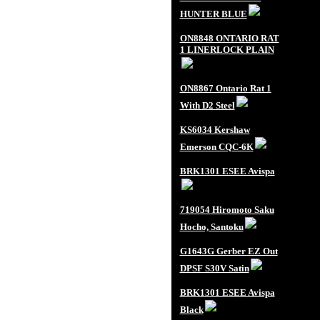
HUNTER BLUE
ON8848 ONTARIO RAT
1 LINERLOCK PLAIN
ON8867 Ontario Rat 1
With D2 Steel
KS6034 Kershaw
Emerson CQC-6K
BRK1301 ESEE Avispa
719054 Hiromoto Saku
Hocho, Santoku
G1643G Gerber EZ Out
DPSF S30V Satin
BRK1301 ESEE Avispa
Black