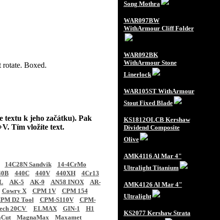
Song Mothra
WAR097BW
WithArmour Cliff Folder
WAR092BK
WithArmour Stone
t rotate. Boxed.
Linerlock
WAR105ST WithArmour
Stout Fixed Blade
e textu k jeho začátku). Pak
KS1812OLCB Kershaw
V. Tím vložíte text.
Dividend Composite
Olive
AMK4116 Al Mar 4"
14C28N Sandvik
14-4CrMo
Ultralight Titanium
40B
440C
440V
440XH
4Cr13
L
AK-5
AK-9
AN58 INOX
AR-
AMK4126 Al Mar 4"
Cowry X
CPM 1V
CPM 154
Ultralight
PM D2 Tool
CPM-S110V
CPM-
tech 20CV
ELMAX
GIN-1
H1
KS2077 Kershaw Strata
Cut
MagnaMax
Maxamet