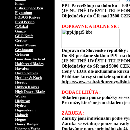
Finch
PPL ParcelShop na dobírku - 10
Fisher Space Pen
(JE NUTNÉ UVÉST I TELEFON
Flytanium
Objednávky do ČR nad 3500 CZK
FOBOS Knives
Fred Perrin
DOPRAVNÉ A BALNÉ SR :
G.Sakai
Ganzo
GEO Knife
Gerber
Giant Mouse
Grohmann
Doprava do Slovenské republiky 
Grissom
Do SR posíláme službou PPL na d
Guardian Tactical
(JE NUTNÉ UVÉST I TELEFON
Halfbreed Blades
Objednávky do SR nad 5000 CZK
Havalon
Ceny v EUR dle aktuálního kurzu
Hazen Knives
Přibližné kurzy si můžete spočítat 
Heckler & Koch
https://www.csob.sk/kurzovy-listok
Heretic
Hibben Knives
High Desert Blade
DODACÍ LHŮTA :
Works
Skladem jsou pouze položky ze s
Hightron
Pro nože, které nejsou skladem je o
Hydra
Higonokami
ZÁRUKA :
Hoback
Záruky jsou individuální podle vý
Hogue
Záruka se vztahuje pouze na vady 
Honey Badger
Dodáváme pouze originální zboží.
Ibberson Yacht