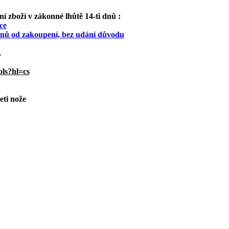
 zboží v zákonné lhůtě 14-ti dnů :
ce
 dnů od zakoupení, bez udání důvodu
.
ols?hl=cs
eti nože