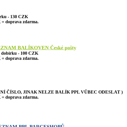
írku - 130 CZK
 = doprava zdarma.
EZNAM BALÍKOVEN České pošty
a dobírku - 100 CZK
 = doprava zdarma.
NÍ ČÍSLO, JINAK NELZE BALÍK PPL VŮBEC ODESLAT )
 = doprava zdarma.
EZNAM PPL PARCESHOPŮ