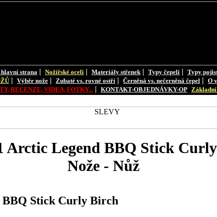
|
|
|
|
 hlavní strana
Nožířské oceli
Materiály střenek
Typy čepelí
Typy pojis
|
|
|
|
OŽŮ
Výběr nože
Zubaté vs. rovné ostří
Černěná vs. nečerněná čepel
O v
|
Y, RECENZE, VIDEA, FOTKY...
KONTAKT-OBJEDNÁVKY-OP
Základní 
 Arctic Legend BBQ Stick Curly
Nože - Nůž
 BBQ Stick Curly Birch