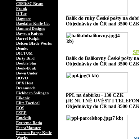
CSSD/SC Bram
Frank
D-Tac
Balík do ruky České pošty na dob
Daggerr
Daedalus Knife Co.
Objednávky do ČR nad 3500 CZK
Damned Designs
Dawson Knives
Darrel Ralph
Defcon Blade Works
Demko
S
DICTUM
Balík do Balíkovny České pošty n
Dirty Bird
Double Star
Objednávky do ČR nad 3500 CZK
Douk-Douk
Down Under
DOVO
DPX Hest
Dreamtech
Eickhorn Solingen
PPL na dobírku - 130 CZK
Eikonic
(JE NUTNÉ UVÉST I TELEFON
Elite Tactical
Objednávky do ČR nad 3500 CZK
EOS
ESEE
Eutektik
Extrema Ratio
FerraMonster
Ferrum Forge Knife
Works
S