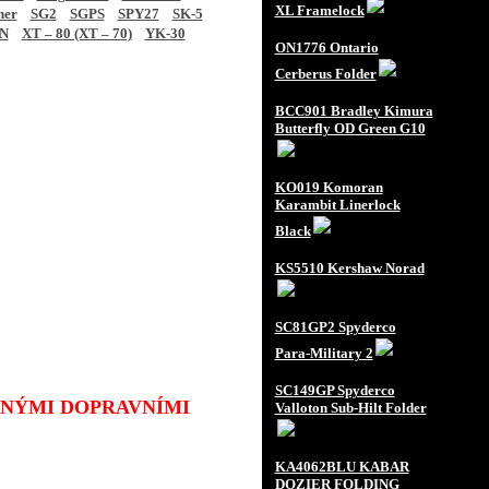
XL Framelock
ner
SG2
SGPS
SPY27
SK-5
N
XT – 80 (XT – 70)
YK-30
ON1776 Ontario
Cerberus Folder
BCC901 Bradley Kimura
Butterfly OD Green G10
KO019 Komoran
Karambit Linerlock
Black
KS5510 Kershaw Norad
SC81GP2 Spyderco
Para-Military 2
SC149GP Spyderco
JINÝMI DOPRAVNÍMI
Valloton Sub-Hilt Folder
KA4062BLU KABAR
DOZIER FOLDING