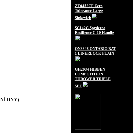
ZT0452CF Zero
Tolerance Large
Sinkevich
SC142G Spyderco
Resilience G-10 Handle
ON8848 ONTARIO RAT
1 LINERLOCK PLAIN
GH2034 HIBBEN
COMPETITION
THROWER TRIPLE
SET
OVNÍ DNY)