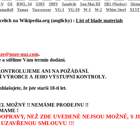
-V
O1
RWL-34
S30V
S90V
Sandvik
San Mai III
SB1 (Niolox)
Sleip
anadis8
Vanax
Vascowear
VG-1
VG-10
W-1
W-2
White Steel
X15T
elích na Wikipedia.org (anglicky) :
List of blade materials
ze@noze-nuz.com
.
a sdělíme Vám termín dodání.
ONTROLUJEME ANI NA POŽÁDÁNÍ.
Í VÝROBCE A JEHO VÝSTUPNÍ KONTROLY.
šujete, že jste starší 18-ti let.
L MOŽNÝ !! NEMÁME PRODEJNU !!
MAME !
 DOPRAVY, NEŽ ZDE UVEDENÉ NEJSOU MOŽNÉ, S 
UZAVŘENOU SMLOUVU !!!