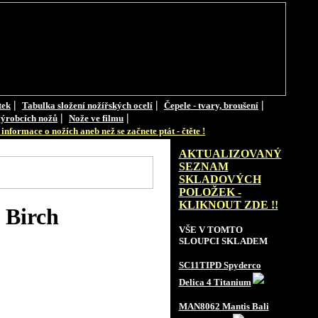
|
|
|
tek
Tabulka složení nožířských ocelí
Čepele - tvary, broušení
|
|
ýrobcích nožů
Nože ve filmu
informace o nožích aneb než se začnete ptát - čtěte !
AKTUALIZOVANÝ
SEZNAM
SKLADOVÝCH
POLOŽEK -
KLIKNOUT ZDE !!
 Birch
VŠE V TOMTO
SLOUPCI SKLADEM
SC11TIPD Spyderco
Delica 4 Titanium
MAN8062 Mantis Bali