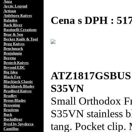
Anza
Arctic Legend
Artisan
Attleboro Knives
Cena s DPH : 51
Baladeo
Bark River
Bastinelli Creations
Bear & Son
Becker Knife & Tool
Begg Knives
Benchmark
Benjahmin
Beretta
Bestech Knives
Beyond EDC
ATZ1817GSBUS A
Big Idea
Black Fox
Blackjack Classic
S35VN
Blackhawk Blades
Bradford Knives
Bradley
Small Orthodox Fra
Brous Blades
Browning
S35VN stainless b
Brusletto
Buck
BucknBear
tang. Pocket clip.
Byrd by Spyderco
Camillus