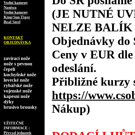
Do SR posíláme 
Vodní kameny
Naniwa
(JE NUTNÉ UV
Vodní kameny
King/Sun Tiger
Real Steel
NELZE BALÍK
Objednávky do 
KONTAKT
OBJEDNÁVKA
Ceny v EUR dle
zavírací nože
nože s pevnou
odeslání.
čepelí
kuchyňské nože
Přibližné kurzy 
lovecké nože
rybářské nože
vojenské nože
https://www.cso
kapesní nože
dýky
Nákup)
brusivo brousky
UŽITEČNÉ
INFORMACE :
Převod jednotek