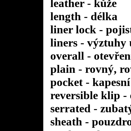
leather - kůže
length - délka
liner lock - poji
liners - výztuhy
overall - otevře
plain - rovný, r
pocket - kapesní
reversible klip 
serrated - zuba
sheath - pouzdr