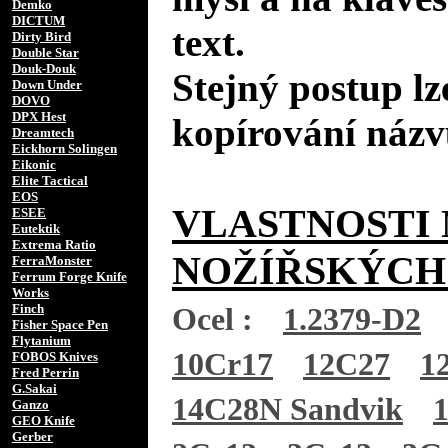
Demko
DICTUM
text.
Dirty Bird
Double Star
Douk-Douk
Stejný postup lz
Down Under
DOVO
DPX Hest
kopírování názv
Dreamtech
Eickhorn Solingen
Eikonic
Elite Tactical
EOS
VLASTNOSTI 
ESEE
Eutektik
Extrema Ratio
NOŽÍŘSKÝCH
FerraMonster
Ferrum Forge Knife
Works
Finch
Ocel :
1.2379-D2
Fisher Space Pen
Flytanium
10Cr17
12C27
1
FOBOS Knives
Fred Perrin
G.Sakai
14C28N Sandvik
Ganzo
GEO Knife
Gerber