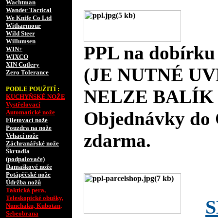
Wachtman
Wander Tactical
We Knife Co Ltd
Witharmour
Wild Steer
Willumsen
PPL na dobírku
WIN+
WIXCO
XIN Cutlery
(JE NUTNÉ UV
Zero Tolerance
PODLE POUŽITÍ :
NELZE BALÍK 
KUCHYŇSKÉ NOŽE
Vystřelovací
Objednávky do 
Automatické nože
Filetovací nože
Pouzdra na nože
zdarma.
Vrhací nože
Záchranářské nože
Škrtadla
(podpalovače)
Damaškové nože
Potápěčské nože
Údržba nožů
Taktická pera,
Teleskopické obušky,
S
Nunchaku, Kubotan,
Sebeobrana