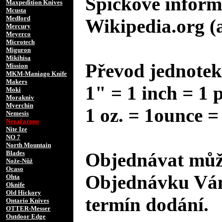
Špičkové inform
Maxpedition Knives
Mcusta
Medford
Wikipedia.org (
Mercury
Meyerco
Microtech
Miguron
Mikihisa
Převod jednotek
Mission
MKM-Maniago Knife
Makers
1" = 1 inch = 1 
Moki
Morakniv
Myerchin
1 oz. = 1ounce =
Nemesis
Nezařazeno
Nite Ize
NO 7
North Mountain
Blades
Objednávat může
Nože-Nůž
Ocaso
Objednávku Vám
Ohta
Oknife
Old Hickory
termín dodání.
Ontario Knives
OTTER-Messer
Outdoor Edge