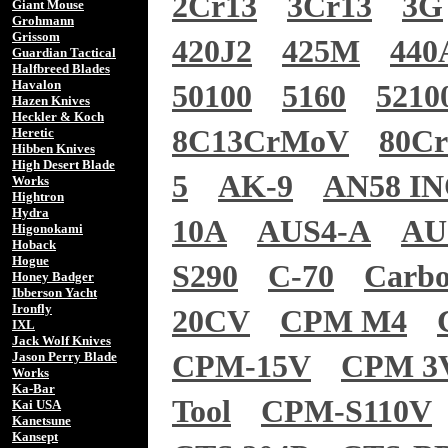
2Cr13
3Cr13
3G
Giant Mouse
Grohmann
Grissom
420J2
425M
440
Guardian Tactical
Halfbreed Blades
Havalon
50100
5160
5210
Hazen Knives
Heckler & Koch
8C13CrMoV
80C
Heretic
Hibben Knives
High Desert Blade
5
AK-9
AN58 I
Works
Hightron
Hydra
10A
AUS4-A
AU
Higonokami
Hoback
Hogue
S290
C-70
Carb
Honey Badger
Ibberson Yacht
Ironfly
20CV
CPM M4
IXL
Jack Wolf Knives
Jason Perry Blade
CPM-15V
CPM 3
Works
Ka-Bar
Tool
CPM-S110V
Kai USA
Kanetsune
Kansept