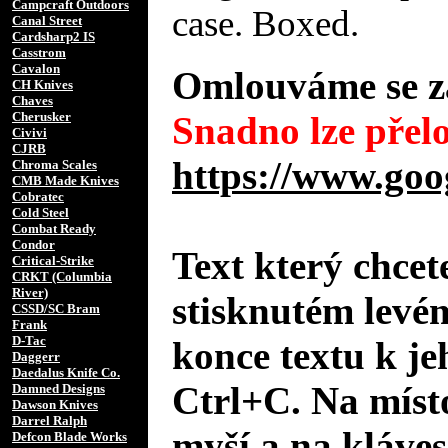
Campcraft Outdoors
case. Boxed.
Canal Street
Cardsharp2 IS
Casstrom
Cavalon
Omlouváme se za
CH Knives
Chaves
Cherusker
Snadno lze přelo
Civivi
CJRB
https://www.goo
Chroma Scales
CMB Made Knives
Cobratec
Cold Steel
Combat Ready
Condor
Text který chcet
Critical-Strike
CRKT (Columbia
River)
stisknutém levé
CSSD/SC Bram
Frank
D-Tac
konce textu k je
Daggerr
Daedalus Knife Co.
Ctrl+C. Na místo
Damned Designs
Dawson Knives
Darrel Ralph
myší a na kláves
Defcon Blade Works