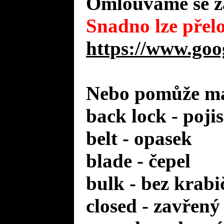
Omlouváme se za
Snadno lze přelo
https://www.goo
Nebo pomůže mal
back lock - poji
belt - opasek
blade - čepel
bulk - bez krabi
closed - zavřený