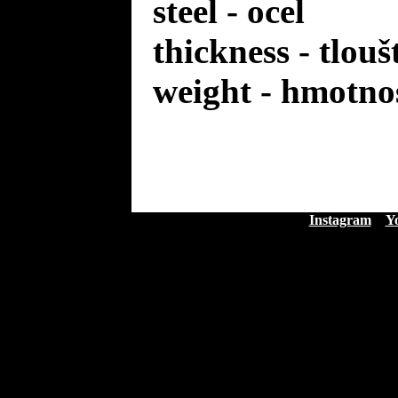
steel - ocel
thickness - tlou
weight - hmotno
Instagram
Y