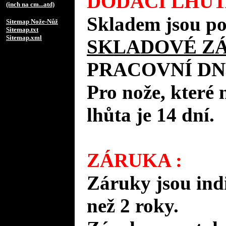
DODACÍ LHŮT
(inch na cm...atd)
Skladem jsou po
Sitemap Nože-Nůž
Sitemap.txt
Sitemap.xml
SKLADOVÉ Z
PRACOVNÍ DN
Pro nože, které 
lhůta je 14 dní.
ZÁRUKA :
Záruky jsou ind
než 2 roky.