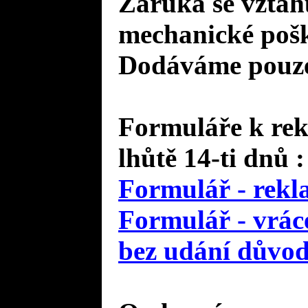
Záruka se vztah
mechanické pošk
Dodáváme pouze 
Formuláře k rek
lhůtě 14-ti dnů :
Formulář - rekl
Formulář - vráce
bez udání důvo