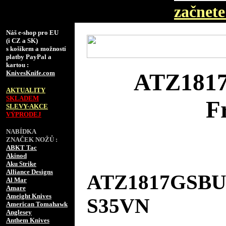
začnete 
Náš e-shop pro EU
(i CZ a SK)
s košíkem a možností
platby PayPal a
kartou :
KnivesKnife.com
ATZ1817
AKTUALITY
SKLADEM
F
SLEVY-AKCE
VÝPRODEJ
NABÍDKA
ZNAČEK NOŽŮ :
ABKT Tac
Akinod
Aku Strike
Alliance Designs
ATZ1817GSBUS 
Al Mar
Amare
Ameight Knives
S35VN
American Tomahawk
Anglesey
Anthem Knives