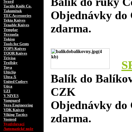
Balík do ruky Č
Svord
Tactile Knife Co.
Takumitak
Objednávky do 
TEC Accessories
Tekta Knives
zdarma.
Tenable Knives
Templar
Terzuola
Tokisu
Tools for Gents
TOPS Knives
TOOR Knives
Trivisa
S
Trollsky
Tuya
Ulticlip
Balík do Balíko
Ultra-X
United Cutlery
Utica
CZK
UZI
V NIVES
Vanguard
Objednávky do 
Vero Engineering
VDK Knives
zdarma.
Viking Tactics
Vosteed
Vystřelovací
Automatické nože