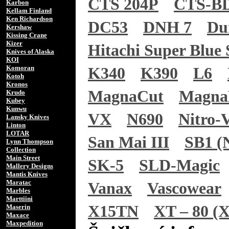
CTS 204P
CTS-B
Karbon
Kellam Finland
Ken Richardson
DC53
DNH 7
Du
Kershaw
Kissing Crane
Kizer
Hitachi Super Blue 
Knives of Alaska
KOI
Komoran
K340
K390
L6
Kotoh
Kronos
MagnaCut
Magn
Krudo
Kubey
Kunwu
VX
N690
Nitro-
Lansky Knives
Linton
LOTAR
San Mai III
SB1 (N
Lynn Thompson
Collection
Main Street
SK-5
SLD-Magic
Mallery Designs
Mantis Knives
Maratac
Vanax
Vascowear
Marbles
Marttiini
X15TN
XT – 80 (X
Maserin
Maxace
Maxpedition