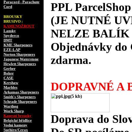
Paracord - Parachute
PPL ParcelShop
Cord
(JE NUTNÉ UV
BROUSKY
BRUSIVO :
KAMENOŽROUT
NELZE BALÍK 
Lansky
Spyderco
DMT
Objednávky do 
KME Sharpeners
EZE-LAP
Norton Sharpeners
zdarma.
Japanese Waterstone
Hewlett Sharpeners
Gerber
Boker
CASE
DOPRAVNÉ A B
Kershaw
Marbles
Arkansas Sharpeners
Smith's Sharpeners
Schrade Sharpeners
Warthog
Work Sharp
Doprava do Slov
Kapesní brousky
Belgické břidlice
Vodní kameny
Suehiro/Cerax