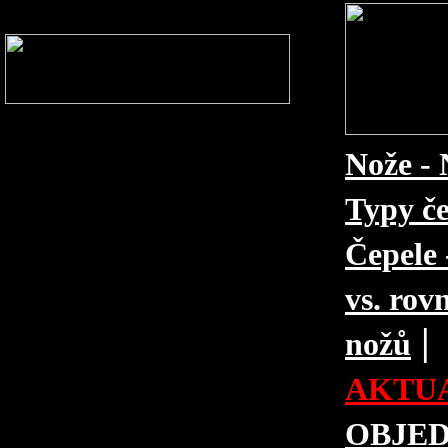
Nože - 
Typy če
Čepele 
vs. rovn
|
nožů
AKTUA
OBJE