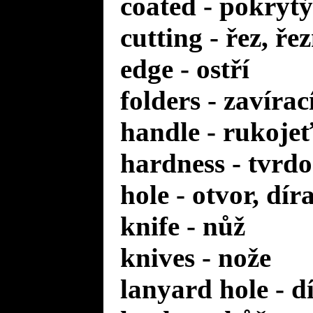
coated - pokrytý
cutting - řez, ře
edge - ostří
folders - zavírac
handle - rukoje
hardness - tvrdo
hole - otvor, dír
knife - nůž
knives - nože
lanyard hole - d