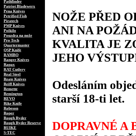
Pathfinder
Patriot Bladewerx
Pena Knives
NOŽE PŘED 
Petrified Fish
Piratech
PMP Knives
ANI NA POŽÁD
Poikilo
Pouzdra na nože
KVALITA JE 
Pro Tech
Quartermaster
QSP Knife
JEHO VÝSTUP
RAMBO
Ranger Knives
Rapax
RAT Cutlery
Real Steel
Reate Knives
Odesláním objed
Reiff Knives
Remette
Remington
starší 18-ti let.
REVO
Rike Knife
Robeson
Roper
Rough Ryder
DOPRAVNÉ A B
Rough Ryder Reserve
RUIKE
S-TEC