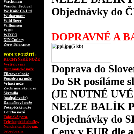
Wachtman
Wander Tactical
Objednávky do Č
We Knife Co Ltd
Witharmour
Wild Steer
Willumsen
WIN+
DOPRAVNÉ A BA
WIXCO
XIN Cutlery
Zero Tolerance
PODLE POUŽITÍ :
KUCHYŇSKÉ NOŽE
Vystřelovací
Doprava do Slove
Automatické nože
Filetovací nože
Do SR posíláme s
Pouzdra na nože
Vrhací nože
Záchranářské nože
(JE NUTNÉ UVÉ
Škrtadla
(podpalovače)
Damaškové nože
NELZE BALÍK 
Potápěčské nože
Údržba nožů
Objednávky do S
Taktická pera,
Teleskopické obušky,
Nunchaku, Kubotan,
Ceny v EUR dle 
Sebeobrana