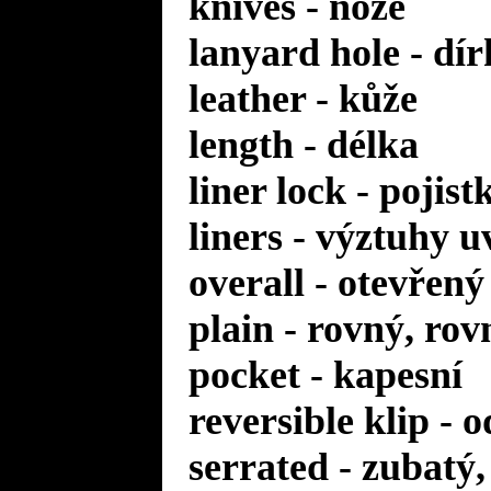
knives - nože
lanyard hole - dí
leather - kůže
length - délka
liner lock - pojis
liners - výztuhy u
overall - otevřený
plain - rovný, rov
pocket - kapesní
reversible klip - 
serrated - zubatý