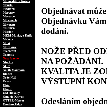
Maxpedition Knives
Mcusta
Objednávat můžet
Medford
Mercury
Meyerco
Objednávku Vám 
Microtech
Miguron
Mikihisa
dodání.
Mission
MKM-Maniago Knife
Makers
Moki
Morakniv
NOŽE PŘED O
Myerchin
Nemesis
NA POŽÁDÁNÍ.
Nezařazeno
Nite Ize
NO 7
KVALITA JE Z
North Mountain
Blades
Nože-Nůž
VÝSTUPNÍ KON
Ocaso
Ohta
Oknife
Old Hickory
Ontario Knives
Odesláním objedná
OTTER-Messer
Outdoor Edge