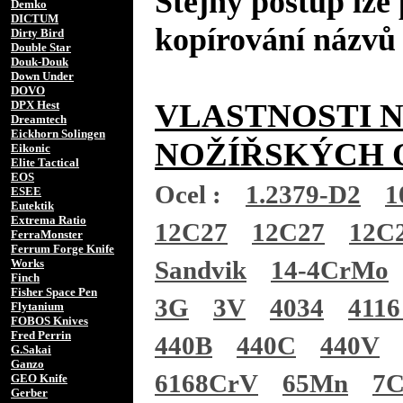
Stejný postup lze 
Demko
DICTUM
kopírování názvů 
Dirty Bird
Double Star
Douk-Douk
Down Under
DOVO
VLASTNOSTI 
DPX Hest
Dreamtech
Eickhorn Solingen
NOŽÍŘSKÝCH 
Eikonic
Elite Tactical
EOS
Ocel :
1.2379-D2
1
ESEE
Eutektik
Extrema Ratio
12C27
12C27
12C
FerraMonster
Ferrum Forge Knife
Sandvik
14-4CrMo
Works
Finch
Fisher Space Pen
3G
3V
4034
4116
Flytanium
FOBOS Knives
Fred Perrin
440B
440C
440V
G.Sakai
Ganzo
6168CrV
65Mn
7
GEO Knife
Gerber