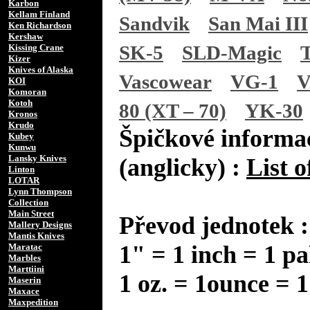
Karbon
Kellam Finland
Sandvik
San Mai III
Ken Richardson
Kershaw
SK-5
SLD-Magic
Kissing Crane
Kizer
Knives of Alaska
Vascowear
VG-1
V
KOI
Komoran
Kotoh
80 (XT – 70)
YK-30
Kronos
Krudo
Špičkové informac
Kubey
Kunwu
Lansky Knives
(anglicky) :
List o
Linton
LOTAR
Lynn Thompson
Collection
Main Street
Převod jednotek :
Mallery Designs
Mantis Knives
1" = 1 inch = 1 pa
Maratac
Marbles
Marttiini
1 oz. = 1ounce = 1
Maserin
Maxace
Maxpedition