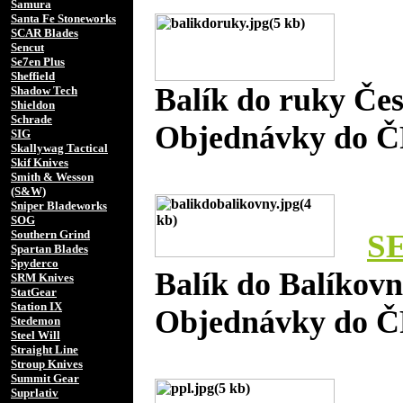
Samura
Santa Fe Stoneworks
SCAR Blades
Sencut
Se7en Plus
Sheffield
Balík do ruky Če
Shadow Tech
Shieldon
Schrade
Objednávky do Č
SIG
Skallywag Tactical
Skif Knives
Smith & Wesson
(S&W)
Sniper Bladeworks
SOG
Southern Grind
S
Spartan Blades
Spyderco
Balík do Balíkov
SRM Knives
StatGear
Station IX
Objednávky do Č
Stedemon
Steel Will
Straight Line
Stroup Knives
Summit Gear
Suprlativ