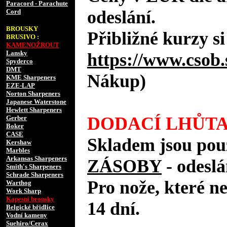
Paracord - Parachute
odeslání.
Cord
BROUSKY
Přibližné kurzy si
BRUSIVO :
KAMENOŽROUT
Lansky
https://www.csob.
Spyderco
DMT
Nákup)
KME Sharpeners
EZE-LAP
Norton Sharpeners
Japanese Waterstone
Hewlett Sharpeners
DODACÍ LHŮTA
Gerber
Boker
CASE
Skladem jsou pou
Kershaw
Marbles
Arkansas Sharpeners
ZÁSOBY
- odes
Smith's Sharpeners
Schrade Sharpeners
Pro nože, které n
Warthog
Work Sharp
Kapesní brousky
14 dní.
Belgické břidlice
Vodní kameny
Suehiro/Cerax