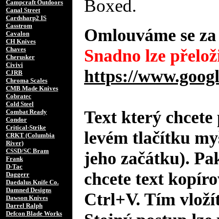
Boxed.
Campcraft Outdoors
Canal Street
Cardsharp2 IS
Casstrom
Omlouváme se za 
Cavalon
CH Knives
Chaves
Snadno lze přeloži
Cherusker
Civivi
https://www.googl
CJRB
Chroma Scales
CMB Made Knives
Cobratec
Cold Steel
Text který chcete 
Combat Ready
Condor
Critical-Strike
levém tlačítku my
CRKT (Columbia
River)
CSSD/SC Bram
jeho začátku). Pa
Frank
D-Tac
chcete text kopíro
Daggerr
Daedalus Knife Co.
Damned Designs
Ctrl+V. Tím vložít
Dawson Knives
Darrel Ralph
Defcon Blade Works