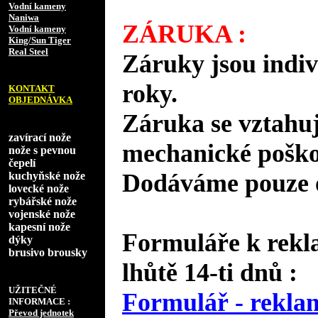
Vodní kameny
Naniwa
ZÁRUKA :
Vodní kameny
King/Sun Tiger
Real Steel
Záruky jsou indiv
roky.
KONTAKT
OBJEDNÁVKA
Záruka se vztahuj
zavírací nože
mechanické poško
nože s pevnou
čepelí
Dodáváme pouze o
kuchyňské nože
lovecké nože
rybářské nože
vojenské nože
kapesní nože
Formuláře k rekl
dýky
brusivo brousky
lhůtě 14-ti dnů :
UŽITEČNÉ
Formulář - reklam
INFORMACE :
Převod jednotek