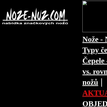
Nože - 
Typy če
Čepele 
vs. rovn
|
nožů
AKTUA
OBJE