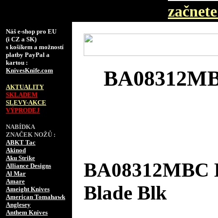
začnete 
Náš e-shop pro EU
(i CZ a SK)
s košíkem a možností
platby PayPal a
kartou :
KnivesKnife.com
BA08312MBC
AKTUALITY
SKLADEM
SLEVY-AKCE
VÝPRODEJ
NABÍDKA
ZNAČEK NOŽŮ :
ABKT Tac
Akinod
Aku Strike
BA08312MBC B
Alliance Designs
Al Mar
Amare
Blade Blk
Ameight Knives
American Tomahawk
Anglesey
Anthem Knives