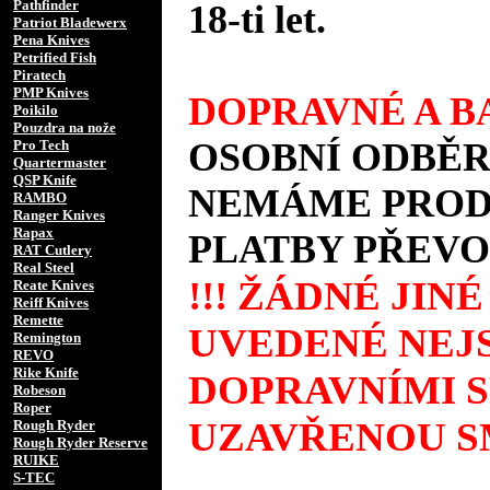
Pathfinder
18-ti let.
Patriot Bladewerx
Pena Knives
Petrified Fish
Piratech
PMP Knives
DOPRAVNÉ A BA
Poikilo
Pouzdra na nože
OSOBNÍ ODBĚR
Pro Tech
Quartermaster
QSP Knife
NEMÁME PRODE
RAMBO
Ranger Knives
Rapax
PLATBY PŘEVO
RAT Cutlery
Real Steel
!!! ŽÁDNÉ JIN
Reate Knives
Reiff Knives
Remette
UVEDENÉ NEJS
Remington
REVO
Rike Knife
DOPRAVNÍMI 
Robeson
Roper
UZAVŘENOU SM
Rough Ryder
Rough Ryder Reserve
RUIKE
S-TEC