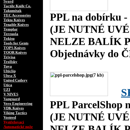
Svord
Tactile Knife Co.
Takumitak
PPL na dobírku 
TEC Accessories
Tekta Knives
Tenable Knives
(JE NUTNÉ UVÉ
Templar
Terzuola
NELZE BALÍK P
Tokisu
Tools for Gents
TOPS Knives
Objednávky do Č
TOOR Knives
Trivisa
Trollsky
Tuya
Ulticlip
Ultra-X
United Cutlery
Utica
S
UZI
V NIVES
Vanguard
PPL ParcelShop n
Vero Engineering
VDK Knives
Viking Tactics
(JE NUTNÉ UVÉ
Vosteed
Vystřelovací
NELZE BALÍK P
Automatické nože