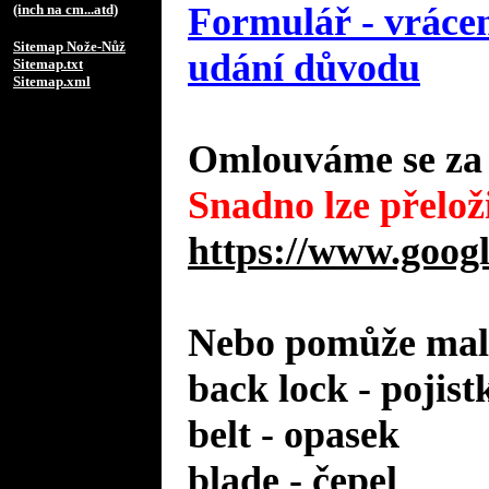
Formulář - vrácen
(inch na cm...atd)
Sitemap Nože-Nůž
udání důvodu
Sitemap.txt
Sitemap.xml
Omlouváme se za 
Snadno lze přeloži
https://www.googl
Nebo pomůže malý
back lock - pojist
belt - opasek
blade - čepel