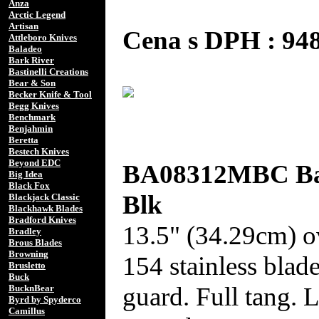
Anza
Arctic Legend
Artisan
Cena s DPH : 9
Attleboro Knives
Baladeo
Bark River
Bastinelli Creations
Bear & Son
Becker Knife & Tool
Begg Knives
Benchmark
Benjahmin
Beretta
Bestech Knives
Beyond EDC
BA08312MBC Bar
Big Idea
Black Fox
Blk
Blackjack Classic
Blackhawk Blades
Bradford Knives
13.5" (34.29cm) ov
Bradley
Brous Blades
Browning
154 stainless blad
Brusletto
Buck
guard. Full tang. 
BucknBear
Byrd by Spyderco
Camillus