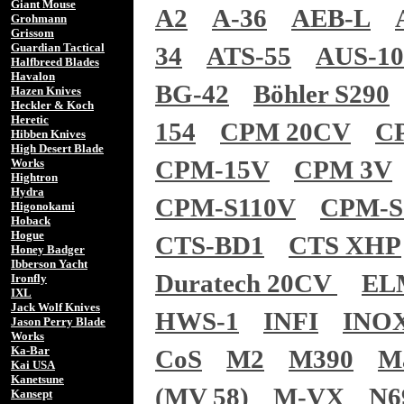
Giant Mouse
A2
A-36
AEB-L
Grohmann
Grissom
Guardian Tactical
34
ATS-55
AUS-1
Halfbreed Blades
Havalon
BG-42
Böhler S290
Hazen Knives
Heckler & Koch
Heretic
154
CPM 20CV
C
Hibben Knives
High Desert Blade
CPM-15V
CPM 3V
Works
Hightron
Hydra
CPM-S110V
CPM-S
Higonokami
Hoback
Hogue
CTS-BD1
CTS XHP
Honey Badger
Ibberson Yacht
Duratech 20CV
EL
Ironfly
IXL
Jack Wolf Knives
HWS-1
INFI
INO
Jason Perry Blade
Works
Ka-Bar
CoS
M2
M390
M
Kai USA
Kanetsune
(MV 58)
M-VX
N6
Kansept