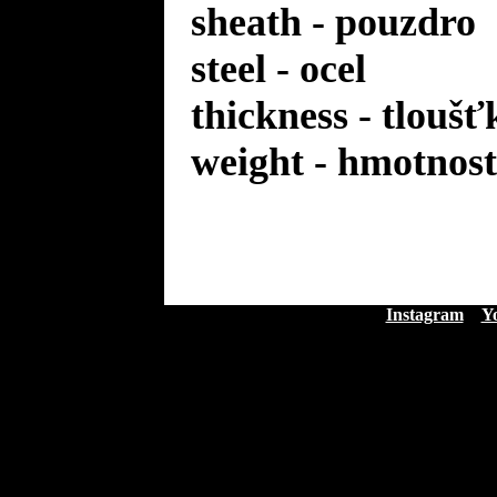
sheath - pouzdro
steel - ocel
thickness - tloušť
weight - hmotnost
Instagram
Y