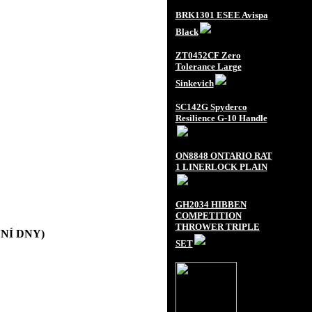
BRK1301 ESEE Avispa
Black
ZT0452CF Zero
Tolerance Large
Sinkevich
SC142G Spyderco
Resilience G-10 Handle
ON8848 ONTARIO RAT
1 LINERLOCK PLAIN
GH2034 HIBBEN
COMPETITION
THROWER TRIPLE
OVNÍ DNY)
SET