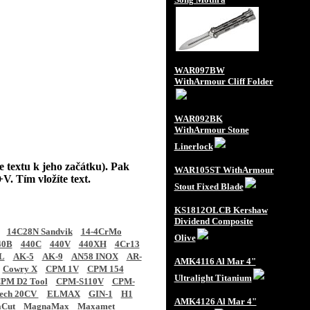
WAR097BW
WithArmour Cliff Folder
WAR092BK
WithArmour Stone
Linerlock
e textu k jeho začátku). Pak
WAR105ST WithArmour
V. Tím vložíte text.
Stout Fixed Blade
KS1812OLCB Kershaw
Dividend Composite
14C28N Sandvik
14-4CrMo
Olive
40B
440C
440V
440XH
4Cr13
L
AK-5
AK-9
AN58 INOX
AR-
AMK4116 Al Mar 4"
Cowry X
CPM 1V
CPM 154
Ultralight Titanium
PM D2 Tool
CPM-S110V
CPM-
tech 20CV
ELMAX
GIN-1
H1
AMK4126 Al Mar 4"
Cut
MagnaMax
Maxamet