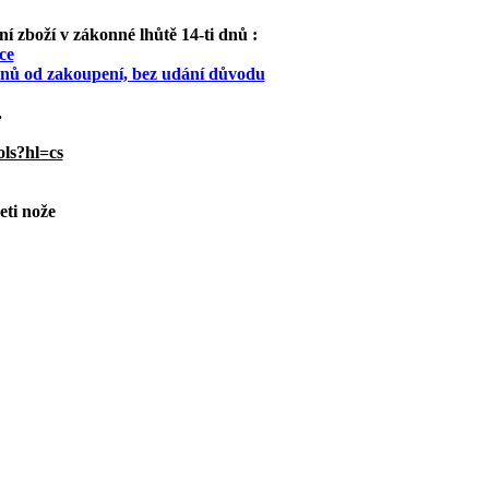
 zboží v zákonné lhůtě 14-ti dnů :
ce
 dnů od zakoupení, bez udání důvodu
.
ols?hl=cs
eti nože