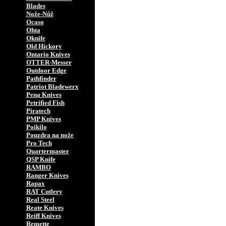
Blades
Nože-Nůž
Ocaso
Ohta
Oknife
Old Hickory
Ontario Knives
OTTER-Messer
Outdoor Edge
Pathfinder
Patriot Bladewerx
Pena Knives
Petrified Fish
Piratech
PMP Knives
Poikilo
Pouzdra na nože
Pro Tech
Quartermaster
QSP Knife
RAMBO
Ranger Knives
Rapax
RAT Cutlery
Real Steel
Reate Knives
Reiff Knives
Remette