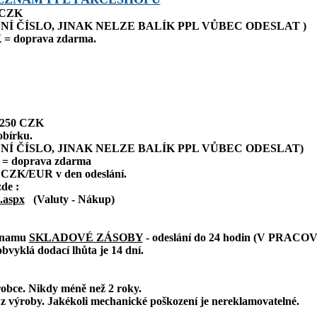
0 CZK
NÍ ČÍSLO, JINAK NELZE BALÍK PPL VŮBEC ODESLAT )
 = doprava zdarma.
: 250 CZK
obírku.
NÍ ČÍSLO, JINAK NELZE BALÍK PPL VŮBEC ODESLAT)
 = doprava zdarma
 CZK/EUR v den odeslání.
zde :
.aspx
(Valuty - Nákup)
eznamu
SKLADOVÉ ZÁSOBY
- odeslání do 24 hodin (V PRAC
bvyklá dodací lhůta je 14 dní.
robce. Nikdy méně než 2 roky.
z výroby. Jakékoli mechanické poškození je nereklamovatelné.