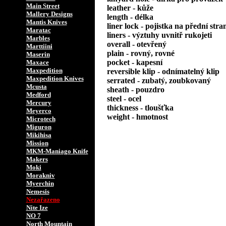
Main Street
leather - kůže
Mallery Designs
length - délka
Mantis Knives
liner lock - pojistka na přední stra
Maratac
liners - výztuhy uvnitř rukojeti
Marbles
overall - otevřený
Marttiini
plain - rovný, rovné
Maserin
pocket - kapesní
Maxace
Maxpedition
reversible klip - odnímatelný klip
Maxpedition Knives
serrated - zubatý, zoubkovaný
Mcusta
sheath - pouzdro
Medford
steel - ocel
Mercury
thickness - tloušťka
Meyerco
weight - hmotnost
Microtech
Miguron
Mikihisa
Mission
MKM-Maniago Knife
Makers
Moki
Morakniv
Myerchin
Nemesis
Nezařazeno
Nite Ize
NO 7
North Mountain