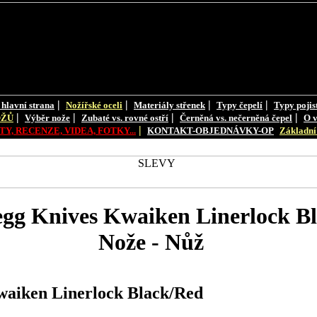
|
|
|
|
 hlavní strana
Nožířské oceli
Materiály střenek
Typy čepelí
Typy pojis
|
|
|
|
OŽŮ
Výběr nože
Zubaté vs. rovné ostří
Černěná vs. nečerněná čepel
O v
|
Y, RECENZE, VIDEA, FOTKY...
KONTAKT-OBJEDNÁVKY-OP
Základní 
gg Knives Kwaiken Linerlock B
Nože - Nůž
aiken Linerlock Black/Red