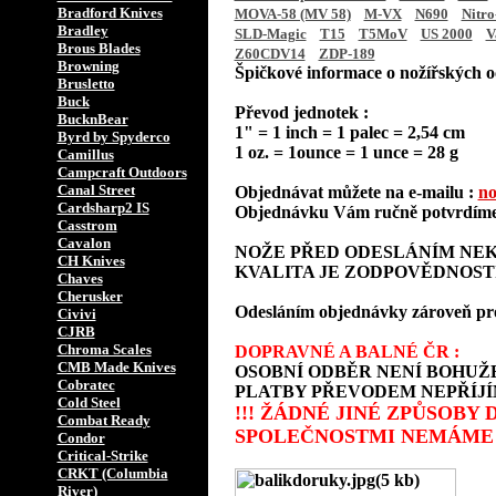
Bradford Knives
MOVA-58 (MV 58)
M-VX
N690
Nitro
Bradley
SLD-Magic
T15
T5MoV
US 2000
V
Brous Blades
Z60CDV14
ZDP-189
Browning
Špičkové informace o nožířských oc
Brusletto
Buck
Převod jednotek :
BucknBear
1" = 1 inch = 1 palec = 2,54 cm
Byrd by Spyderco
1 oz. = 1ounce = 1 unce = 28 g
Camillus
Campcraft Outdoors
Canal Street
Objednávat můžete na e-mailu :
no
Cardsharp2 IS
Objednávku Vám ručně potvrdíme 
Casstrom
Cavalon
NOŽE PŘED ODESLÁNÍM NEK
CH Knives
KVALITA JE ZODPOVĚDNOST
Chaves
Cherusker
Odesláním objednávky zároveň prohla
Civivi
CJRB
Chroma Scales
DOPRAVNÉ A BALNÉ ČR :
CMB Made Knives
OSOBNÍ ODBĚR NENÍ BOHUŽE
Cobratec
PLATBY PŘEVODEM NEPŘÍJÍ
Cold Steel
!!! ŽÁDNÉ JINÉ ZPŮSOBY
Combat Ready
SPOLEČNOSTMI NEMÁME 
Condor
Critical-Strike
CRKT (Columbia
River)