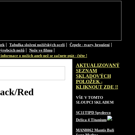
|
|
|
tek
Tabulka složení nožířských ocelí
Čepele - tvary, broušení
|
|
ýrobcích nožů
Nože ve filmu
informace o nožích aneb než se začnete ptát - čtěte !
AKTUALIZOVANÝ
SEZNAM
SKLADOVÝCH
POLOŽEK -
KLIKNOUT ZDE !!
lack/Red
VŠE V TOMTO
SLOUPCI SKLADEM
SC11TIPD Spyderco
Delica 4 Titanium
MAN8062 Mantis Bali
Song Mothra