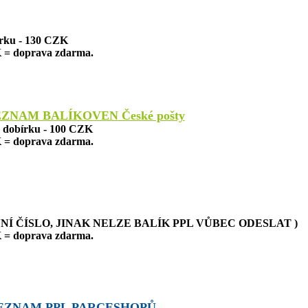
írku - 130 CZK
 = doprava zdarma.
EZNAM BALÍKOVEN České pošty
a dobírku - 100 CZK
 = doprava zdarma.
NÍ ČÍSLO, JINAK NELZE BALÍK PPL VŮBEC ODESLAT )
 = doprava zdarma.
EZNAM PPL PARCESHOPŮ