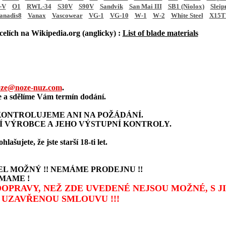
-V
O1
RWL-34
S30V
S90V
Sandvik
San Mai III
SB1 (Niolox)
Sleip
anadis8
Vanax
Vascowear
VG-1
VG-10
W-1
W-2
White Steel
X15T
elích na Wikipedia.org (anglicky) :
List of blade materials
ze@noze-nuz.com
.
a sdělíme Vám termín dodání.
ONTROLUJEME ANI NA POŽÁDÁNÍ.
Í VÝROBCE A JEHO VÝSTUPNÍ KONTROLY.
šujete, že jste starší 18-ti let.
L MOŽNÝ !! NEMÁME PRODEJNU !!
MAME !
 DOPRAVY, NEŽ ZDE UVEDENÉ NEJSOU MOŽNÉ, S 
UZAVŘENOU SMLOUVU !!!