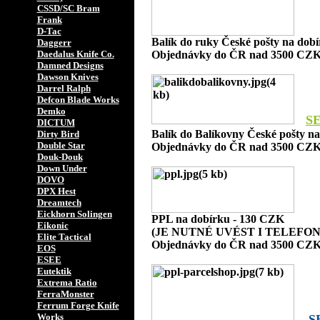
CSSD/SC Bram
Frank
D-Tac
Balík do ruky České pošty na dob
Daggerr
Daedalus Knife Co.
Objednávky do ČR nad 3500 CZK
Damned Designs
Dawson Knives
Darrel Ralph
Defcon Blade Works
Demko
S
DICTUM
Balík do Balíkovny České pošty n
Dirty Bird
Double Star
Objednávky do ČR nad 3500 CZK
Douk-Douk
Down Under
DOVO
DPX Hest
Dreamtech
Eickhorn Solingen
PPL na dobírku - 130 CZK
Eikonic
(JE NUTNÉ UVÉST I TELEFON
Elite Tactical
Objednávky do ČR nad 3500 CZK
EOS
ESEE
Eutektik
Extrema Ratio
FerraMonster
Ferrum Forge Knife
Works
S