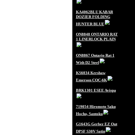
KA4062BLU KABAR
DOZIER FOLDING
HUNTER BLUE
ON8848 ONTARIO RAT
1 LINERLOCK PLAIN
ON8867 Ontario Rat 1
With D2 Steel
KS6034 Kershaw
Emerson CQC-6K
BRK1301 ESEE Avispa
719054 Hiromoto Saku
Hocho, Santoku
G1643G Gerber EZ Out
DPSF S30V Satin