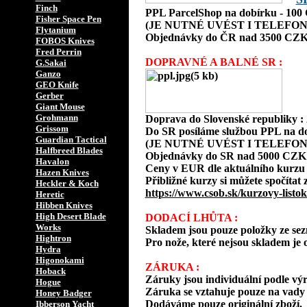
Finch
PPL ParcelShop na dobírku - 10
Fisher Space Pen
(JE NUTNÉ UVÉST I TELEFON
Flytanium
Objednávky do ČR nad 3500 CZK
FOBOS Knives
Fred Perrin
DOPRAVNÉ A BALNÉ SR :
G.Sakai
Ganzo
GEO Knife
Gerber
Giant Mouse
Grohmann
Doprava do Slovenské republiky 
Grissom
Do SR posíláme službou PPL na d
Guardian Tactical
(JE NUTNÉ UVÉST I TELEFON
Halfbreed Blades
Objednávky do SR nad 5000 CZK
Havalon
Ceny v EUR dle aktuálního kurzu
Hazen Knives
Přibližné kurzy si můžete spočítat 
Heckler & Koch
https://www.csob.sk/kurzovy-listok
Heretic
Hibben Knives
High Desert Blade
DODACÍ LHŮTA :
Works
Skladem jsou pouze položky ze s
Hightron
Pro nože, které nejsou skladem je o
Hydra
Higonokami
ZÁRUKA :
Hoback
Záruky jsou individuální podle vý
Hogue
Záruka se vztahuje pouze na vady 
Honey Badger
Dodáváme pouze originální zboží.
Ibberson Yacht