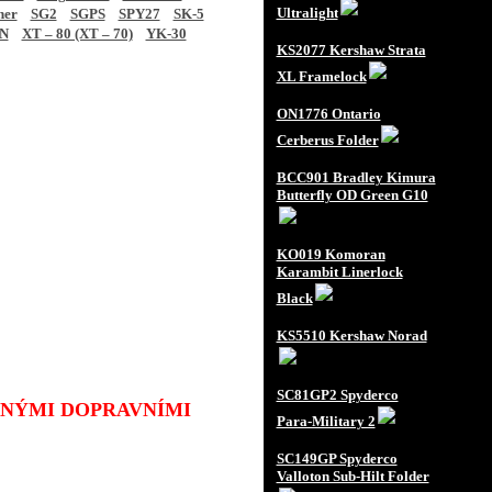
Ultralight
ner
SG2
SGPS
SPY27
SK-5
N
XT – 80 (XT – 70)
YK-30
KS2077 Kershaw Strata
XL Framelock
ON1776 Ontario
Cerberus Folder
BCC901 Bradley Kimura
Butterfly OD Green G10
KO019 Komoran
Karambit Linerlock
Black
KS5510 Kershaw Norad
SC81GP2 Spyderco
JINÝMI DOPRAVNÍMI
Para-Military 2
SC149GP Spyderco
Valloton Sub-Hilt Folder