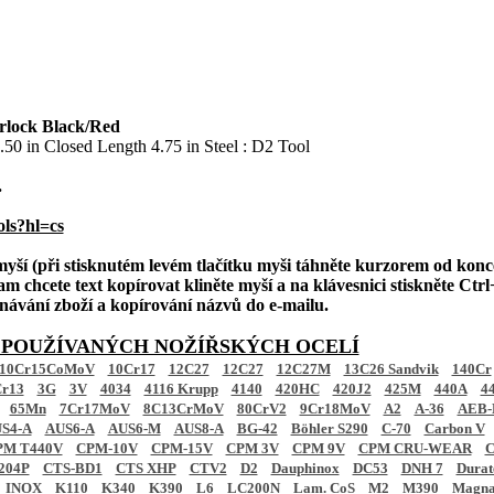
rlock Black/Red
50 in Closed Length 4.75 in Steel : D2 Tool
.
ols?hl=cs
 myší (při stisknutém levém tlačítku myši táhněte kurzorem od konc
am chcete text kopírovat kliněte myší a na klávesnici stiskněte Ctrl+
ednávání zboží a kopírování názvů do e-mailu.
 POUŽÍVANÝCH NOŽÍŘSKÝCH OCELÍ
10Cr15CoMoV
10Cr17
12C27
12C27
12C27M
13C26 Sandvik
140Cr
r13
3G
3V
4034
4116 Krupp
4140
420HC
420J2
425M
440A
4
65Mn
7Cr17MoV
8C13CrMoV
80CrV2
9Cr18MoV
A2
A-36
AEB-
S4-A
AUS6-A
AUS6-M
AUS8-A
BG-42
Böhler S290
C-70
Carbon V
PM T440V
CPM-10V
CPM-15V
CPM 3V
CPM 9V
CPM CRU-WEAR
C
204P
CTS-BD1
CTS XHP
CTV2
D2
Dauphinox
DC53
DNH 7
Dura
INOX
K110
K340
K390
L6
LC200N
Lam. CoS
M2
M390
Magna