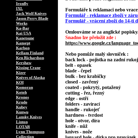
Ironfly
IXL
Formuláře k reklamaci nebo vracení
Jack Wolf Knives
Formulář - reklamace zboží v záru
Jason Perry Blade
Formulář - vrácení zboží do 14-ti
Works
Ka-Bar
Omlouváme se za anglické popisky
Kai USA
Snadno lze přeložit zde :
Kanetsune
https://www.google.cz/language_to
Kansept
Karbon
Kellam Finland
Nebo pomůže malý slovníček :
Ken Richardson
back lock - pojistka na zadní rukoj
Kershaw
belt - opasek
Kissing Crane
blade - čepel
Kizer
bulk - bez krabičky
Knives of Alaska
closed - zavřený
KOI
coated - pokrytý, potažený
Komoran
Kotoh
cutting - řez, řezný
Kronos
edge - ostří
Krudo
folders - zavírací
Kubey
handle - rukojeť
Kunwu
hardness - tvrdost
Lansky Knives
hole - otvor, díra
Linton
knife - nůž
LOTAR
knives - nože
Lynn Thompson
Collection
lanyard hole - dírka pro provázek