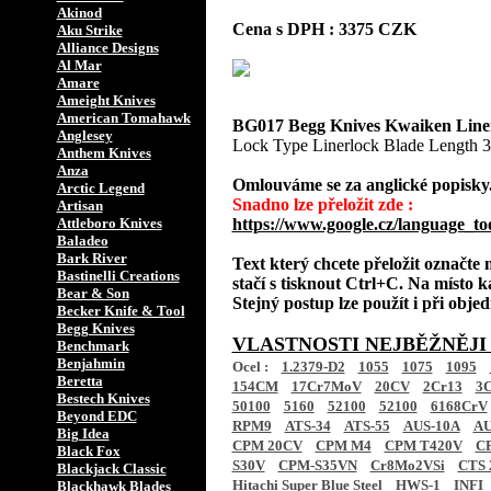
Akinod
Cena s DPH : 3375 CZK
Aku Strike
Alliance Designs
Al Mar
Amare
Ameight Knives
American Tomahawk
BG017 Begg Knives Kwaiken Line
Anglesey
Lock Type Linerlock Blade Length 3.
Anthem Knives
Anza
Omlouváme se za anglické popisky
Arctic Legend
Snadno lze přeložit zde :
Artisan
Attleboro Knives
https://www.google.cz/language_to
Baladeo
Bark River
Text který chcete přeložit označte
Bastinelli Creations
stačí s tisknout Ctrl+C. Na místo k
Bear & Son
Stejný postup lze použít i při obj
Becker Knife & Tool
Begg Knives
VLASTNOSTI NEJBĚŽNĚJI
Benchmark
Benjahmin
Ocel :
1.2379-D2
1055
1075
1095
Beretta
154CM
17Cr7MoV
20CV
2Cr13
3C
Bestech Knives
50100
5160
52100
52100
6168CrV
Beyond EDC
RPM9
ATS-34
ATS-55
AUS-10A
AU
Big Idea
CPM 20CV
CPM M4
CPM T420V
C
Black Fox
S30V
CPM-S35VN
Cr8Mo2VSi
CTS 
Blackjack Classic
Hitachi Super Blue Steel
HWS-1
INFI
Blackhawk Blades