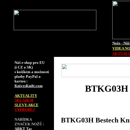
Nože - Nůž
VIDEA N
AKTUALIT
Náš e-shop pro EU
(i CZ a SK)
s košíkem a možností
platby PayPal a
kartou :
BTKG03H Be
KnivesKnife.com
AKTUALITY
SKLADEM
SLEVY-AKCE
VÝPRODEJ
BTKG03H Bestech Kniv
NABÍDKA
ZNAČEK NOŽŮ :
ABKT Tac