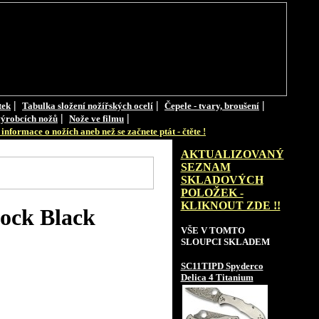
|
|
|
tek
Tabulka složení nožířských ocelí
Čepele - tvary, broušení
|
|
ýrobcích nožů
Nože ve filmu
informace o nožích aneb než se začnete ptát - čtěte !
AKTUALIZOVANÝ
SEZNAM
SKLADOVÝCH
POLOŽEK -
KLIKNOUT ZDE !!
ock Black
VŠE V TOMTO
SLOUPCI SKLADEM
SC11TIPD Spyderco
Delica 4 Titanium