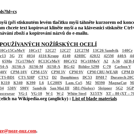
ls?hl=cs
myší (při stisknutém levém tlačítku myši táhněte kurzorem od konc
m chcete text kopírovat kliněte myší a na klávesnici stiskněte Ctrl+
dnávání zboží a kopírování názvů do e-mailu.
 POUŽÍVANÝCH NOŽÍŘSKÝCH OCELÍ
10Cr15CoMoV
10Cr17
12C27
12C27
12C27M
13C26 Sandvik
140Cr
r13
3G
3V
4034
4116 Krupp
4140
420HC
420J2
425M
440A
4
65Mn
7Cr17MoV
8C13CrMoV
80CrV2
9Cr18MoV
A2
A-36
AEB-
S4-A
AUS6-A
AUS6-M
AUS8-A
BG-42
Böhler S290
C-70
Carbon V
40V
CPM-10V
CPM-15V
CPM 3V
CPM 9V
CPM CRU-WEAR
CPM D2
CTS-BD1
CTS XHP
CTV2
D2
Dauphinox
DC53
DNH 7
Duratech 20
K110
K340
K390
L6
LC200N
Lam. CoS
M2
M390
MagnaCut
M
34
S30V
S90V
Sandvik
San Mai III
SB1 (Niolox)
Sleipner
SG2
SGP
ascowear
VG-1
VG-10
W-1
W-2
White Steel
X15TN
XT – 80 (XT – 7
elích na Wikipedia.org (anglicky) :
List of blade materials
ze@noze-nuz.com
.