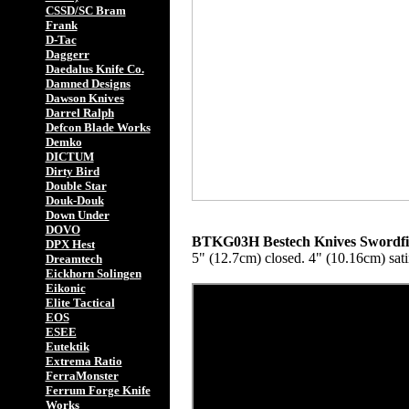
CSSD/SC Bram
Frank
D-Tac
Daggerr
Daedalus Knife Co.
Damned Designs
Dawson Knives
Darrel Ralph
Defcon Blade Works
Demko
DICTUM
Dirty Bird
Double Star
Douk-Douk
Down Under
DOVO
BTKG03H Bestech Knives Swordfis
DPX Hest
5" (12.7cm) closed. 4" (10.16cm) sati
Dreamtech
Eickhorn Solingen
Eikonic
Elite Tactical
EOS
ESEE
Eutektik
Extrema Ratio
FerraMonster
Ferrum Forge Knife
Works