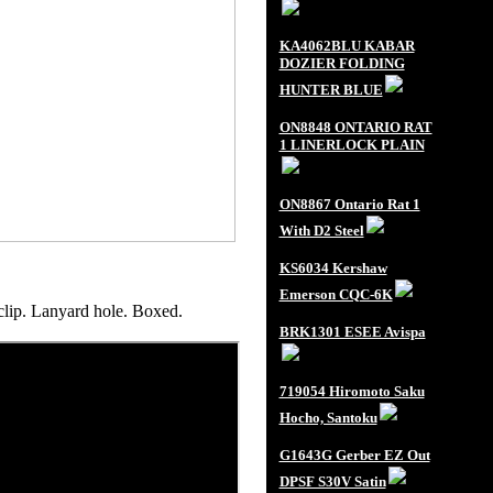
KA4062BLU KABAR
DOZIER FOLDING
HUNTER BLUE
ON8848 ONTARIO RAT
1 LINERLOCK PLAIN
ON8867 Ontario Rat 1
With D2 Steel
KS6034 Kershaw
Emerson CQC-6K
clip. Lanyard hole. Boxed.
BRK1301 ESEE Avispa
719054 Hiromoto Saku
Hocho, Santoku
G1643G Gerber EZ Out
DPSF S30V Satin