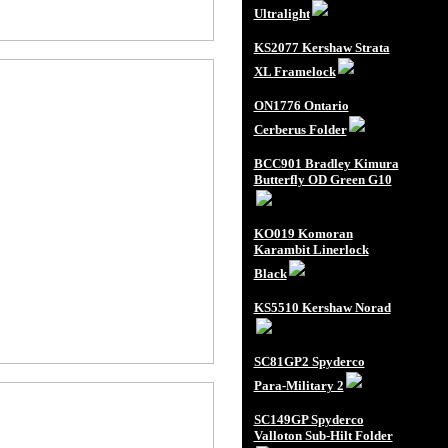
Ultralight
KS2077 Kershaw Strata
XL Framelock
ON1776 Ontario
Cerberus Folder
BCC901 Bradley Kimura
Butterfly OD Green G10
KO019 Komoran
Karambit Linerlock
Black
KS5510 Kershaw Norad
SC81GP2 Spyderco
Para-Military 2
SC149GP Spyderco
Valloton Sub-Hilt Folder