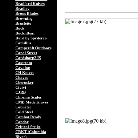
Bradford Knives
Bradley
Brous Blades
Browning
Brusletto
Buck
BucknBear
Byrd by Spyderco
Camillus
Campcraft Outdoors
Canal Street
Cardsharp2 IS
Casstrom
Cavalon
CH Knives
Chaves
Cherusker
Civivi
CJRB
Chroma Scales
CMB Made Knives
Cobratec
Cold Steel
Combat Ready
Condor
Critical-Strike
CRKT (Columbia
River)