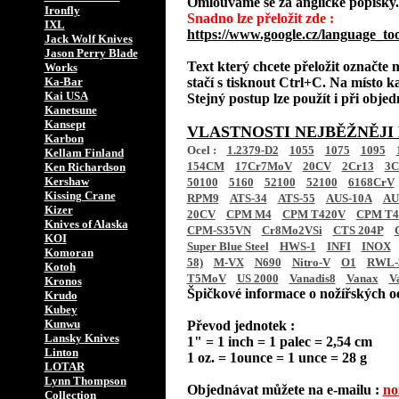
Omlouváme se za anglické popisky.
Ironfly
Snadno lze přeložit zde :
IXL
https://www.google.cz/language_too
Jack Wolf Knives
Jason Perry Blade
Text který chcete přeložit označte 
Works
Ka-Bar
stačí s tisknout Ctrl+C. Na místo ka
Kai USA
Stejný postup lze použít i při obje
Kanetsune
Kansept
VLASTNOSTI NEJBĚŽNĚJI
Karbon
Ocel :
1.2379-D2
1055
1075
1095
Kellam Finland
154CM
17Cr7MoV
20CV
2Cr13
3C
Ken Richardson
Kershaw
50100
5160
52100
52100
6168CrV
Kissing Crane
RPM9
ATS-34
ATS-55
AUS-10A
AU
Kizer
20CV
CPM M4
CPM T420V
CPM T4
Knives of Alaska
CPM-S35VN
Cr8Mo2VSi
CTS 204P
KOI
Super Blue Steel
HWS-1
INFI
INOX
Komoran
58)
M-VX
N690
Nitro-V
O1
RWL-
Kotoh
T5MoV
US 2000
Vanadis8
Vanax
V
Kronos
Špičkové informace o nožířských oc
Krudo
Kubey
Kunwu
Převod jednotek :
Lansky Knives
1" = 1 inch = 1 palec = 2,54 cm
Linton
1 oz. = 1ounce = 1 unce = 28 g
LOTAR
Lynn Thompson
Objednávat můžete na e-mailu :
no
Collection