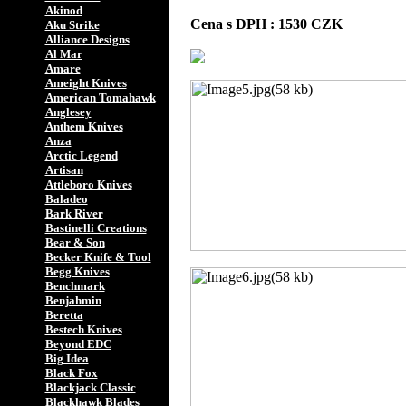
Akinod
Cena s DPH : 1530 CZK
Aku Strike
Alliance Designs
Al Mar
Amare
Ameight Knives
American Tomahawk
Anglesey
Anthem Knives
Anza
Arctic Legend
Artisan
Attleboro Knives
Baladeo
Bark River
Bastinelli Creations
Bear & Son
Becker Knife & Tool
Begg Knives
Benchmark
Benjahmin
Beretta
Bestech Knives
Beyond EDC
Big Idea
Black Fox
Blackjack Classic
Blackhawk Blades