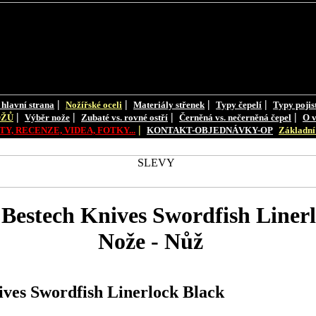
|
|
|
|
 hlavní strana
Nožířské oceli
Materiály střenek
Typy čepelí
Typy pojis
|
|
|
|
OŽŮ
Výběr nože
Zubaté vs. rovné ostří
Černěná vs. nečerněná čepel
O v
|
Y, RECENZE, VIDEA, FOTKY...
KONTAKT-OBJEDNÁVKY-OP
Základní 
stech Knives Swordfish Linerl
Nože - Nůž
es Swordfish Linerlock Black