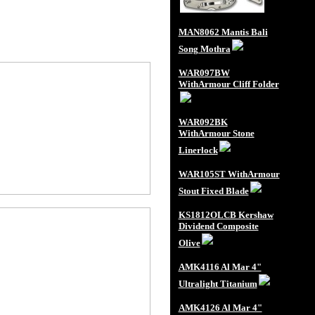
MAN8062 Mantis Bali
Song Mothra
WAR097BW
WithArmour Cliff Folder
WAR092BK
WithArmour Stone
Linerlock
WAR105ST WithArmour
Stout Fixed Blade
KS1812OLCB Kershaw
Dividend Composite
Olive
AMK4116 Al Mar 4"
Ultralight Titanium
AMK4126 Al Mar 4"