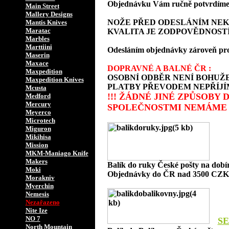
Objednávku Vám ručně potvrdíme 
Main Street
Mallery Designs
NOŽE PŘED ODESLÁNÍM NEK
Mantis Knives
Maratac
KVALITA JE ZODPOVĚDNOSTÍ
Marbles
Marttiini
Odesláním objednávky zároveň prohlaš
Maserin
Maxace
DOPRAVNÉ A BALNÉ ČR :
Maxpedition
OSOBNÍ ODBĚR NENÍ BOHUŽE
Maxpedition Knives
PLATBY PŘEVODEM NEPŘÍJÍ
Mcusta
!!! ŽÁDNÉ JINÉ ZPŮSOBY
Medford
Mercury
SPOLEČNOSTMI NEMÁME 
Meyerco
Microtech
Miguron
Mikihisa
Mission
MKM-Maniago Knife
Makers
Balík do ruky České pošty na dob
Moki
Objednávky do ČR nad 3500 CZK 
Morakniv
Myerchin
Nemesis
Nezařazeno
Nite Ize
NO 7
SE
North Mountain