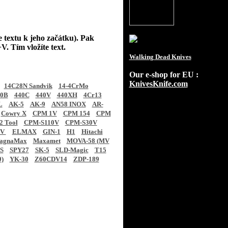
e textu k jeho začátku). Pak
V. Tím vložíte text.
Walking Dead Knives
Our e-shop for EU :
KnivesKnife.com
14C28N Sandvik
14-4CrMo
40B
440C
440V
440XH
4Cr13
L
AK-5
AK-9
AN58 INOX
AR-
Cowry X
CPM 1V
CPM 154
CPM
 Tool
CPM-S110V
CPM-S30V
CV
ELMAX
GIN-1
H1
Hitachi
agnaMax
Maxamet
MOVA-58 (MV
S
SPY27
SK-5
SLD-Magic
T15
0)
YK-30
Z60CDV14
ZDP-189