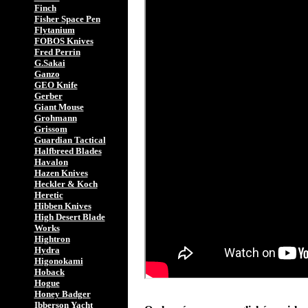
Finch
Fisher Space Pen
Flytanium
FOBOS Knives
Fred Perrin
G.Sakai
Ganzo
GEO Knife
Gerber
Giant Mouse
Grohmann
Grissom
Guardian Tactical
Halfbreed Blades
Havalon
Hazen Knives
Heckler & Koch
Heretic
Hibben Knives
High Desert Blade
Works
Hightron
Hydra
Higonokami
Hoback
Hogue
Honey Badger
Ibberson Yacht