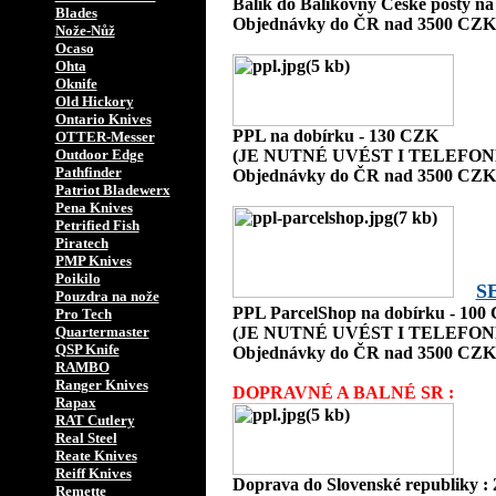
Balík do Balíkovny České pošty n
Blades
Objednávky do ČR nad 3500 CZK 
Nože-Nůž
Ocaso
Ohta
Oknife
Old Hickory
Ontario Knives
PPL na dobírku - 130 CZK
OTTER-Messer
Outdoor Edge
(JE NUTNÉ UVÉST I TELEFON
Pathfinder
Objednávky do ČR nad 3500 CZK 
Patriot Bladewerx
Pena Knives
Petrified Fish
Piratech
PMP Knives
Poikilo
S
Pouzdra na nože
PPL ParcelShop na dobírku - 100
Pro Tech
Quartermaster
(JE NUTNÉ UVÉST I TELEFON
QSP Knife
Objednávky do ČR nad 3500 CZK 
RAMBO
Ranger Knives
DOPRAVNÉ A BALNÉ SR :
Rapax
RAT Cutlery
Real Steel
Reate Knives
Reiff Knives
Doprava do Slovenské republiky :
Remette