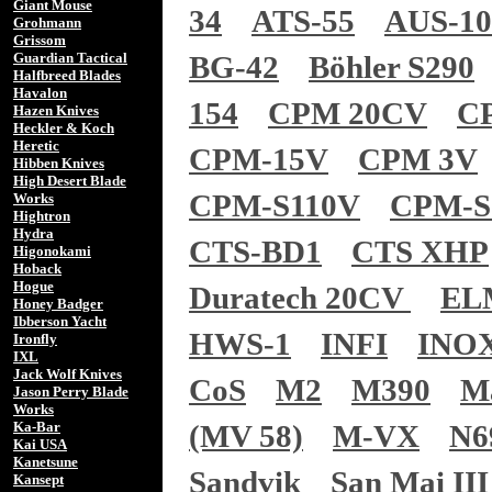
Giant Mouse
34
ATS-55
AUS-1
Grohmann
Grissom
Guardian Tactical
BG-42
Böhler S290
Halfbreed Blades
Havalon
154
CPM 20CV
C
Hazen Knives
Heckler & Koch
Heretic
CPM-15V
CPM 3V
Hibben Knives
High Desert Blade
CPM-S110V
CPM-S
Works
Hightron
Hydra
CTS-BD1
CTS XHP
Higonokami
Hoback
Hogue
Duratech 20CV
EL
Honey Badger
Ibberson Yacht
HWS-1
INFI
INO
Ironfly
IXL
Jack Wolf Knives
CoS
M2
M390
M
Jason Perry Blade
Works
Ka-Bar
(MV 58)
M-VX
N6
Kai USA
Kanetsune
Sandvik
San Mai III
Kansept