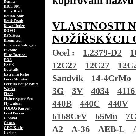
kopírování názvů 
Demko
DICTUM
Dirty Bird
Double Star
Douk-Douk
VLASTNOSTI 
Down Under
DOVO
NOŽÍŘSKÝCH 
DPX Hest
Dreamtech
Eickhorn Solingen
Eikonic
Ocel :
1.2379-D2
1
Elite Tactical
EOS
12C27
12C27
12C
ESEE
Eutektik
Extrema Ratio
Sandvik
14-4CrMo
FerraMonster
Ferrum Forge Knife
3G
3V
4034
4116
Works
Finch
Fisher Space Pen
440B
440C
440V
Flytanium
FOBOS Knives
Fred Perrin
6168CrV
65Mn
7
G.Sakai
Ganzo
A2
A-36
AEB-L
GEO Knife
Gerber