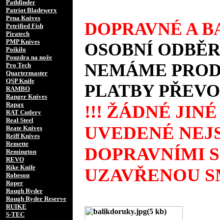
Pathfinder
Patriot Bladewerx
Pena Knives
DOPRAVNÉ A BA
Petrified Fish
Piratech
PMP Knives
OSOBNÍ ODBĚR
Poikilo
Pouzdra na nože
NEMÁME PRODE
Pro Tech
Quartermaster
QSP Knife
PLATBY PŘEVO
RAMBO
Ranger Knives
Rapax
!!! ŽÁDNÉ JIN
RAT Cutlery
Real Steel
UVEDENÉ NEJS
Reate Knives
Reiff Knives
Remette
DOPRAVNÍMI 
Remington
REVO
Rike Knife
UZAVŘENOU SM
Robeson
Roper
Rough Ryder
Rough Ryder Reserve
RUIKE
S-TEC