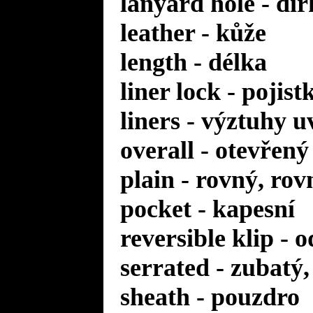
lanyard hole - dí
leather - kůže
length - délka
liner lock - pojis
liners - výztuhy u
overall - otevřený
plain - rovný, rov
pocket - kapesní
reversible klip - 
serrated - zubatý
sheath - pouzdro