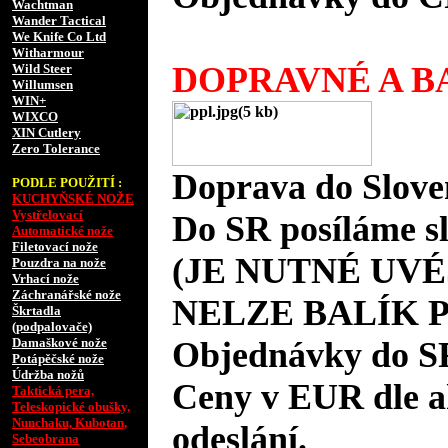
Wachtman
Wander Tactical
We Knife Co Ltd
Witharmour
DOPRAVNÉ A BA
Wild Steer
Willumsen
WIN+
WIXCO
XIN Cutlery
Zero Tolerance
Doprava do Slove
PODLE POUŽITÍ :
KUCHYŇSKÉ NOŽE
Vystřelovací
Do SR posíláme s
Automatické nože
Filetovací nože
(JE NUTNÉ UVÉ
Pouzdra na nože
Vrhací nože
Záchranářské nože
NELZE BALÍK 
Škrtadla
(podpalovače)
Damaškové nože
Objednávky do S
Potápěčské nože
Údržba nožů
Ceny v EUR dle 
Taktická pera,
Teleskopické obušky,
Nunchaku, Kubotan,
odeslání.
Sebeobrana