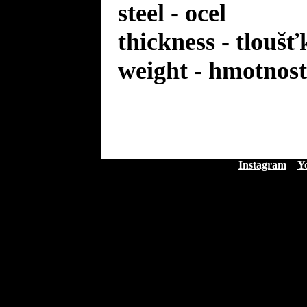
steel - ocel
thickness - tloušť
weight - hmotnost
Instagram
Y