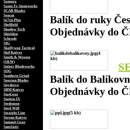
Samura
Santa Fe Stoneworks
SCAR Blades
Sencut
Balík do ruky Če
Se7en Plus
Sheffield
Objednávky do Č
Shadow Tech
Shieldon
Schrade
SIG
Skallywag Tactical
Skif Knives
Smith & Wesson
(S&W)
S
Sniper Bladeworks
SOG
Southern Grind
Balík do Balíkov
Spartan Blades
Spyderco
Objednávky do Č
SRM Knives
StatGear
Station IX
Stedemon
Steel Will
Straight Line
Stroup Knives
Summit Gear
Suprlativ