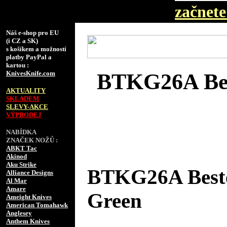
začnete 
Náš e-shop pro EU
(i CZ a SK)
s košíkem a možností
platby PayPal a
kartou :
KnivesKnife.com
BTKG26A Bes
AKTUALITY
SKLADEM
SLEVY-AKCE
VÝPRODEJ
NABÍDKA
ZNAČEK NOŽŮ :
ABKT Tac
Akinod
Aku Strike
BTKG26A Beste
Alliance Designs
Al Mar
Amare
Green
Ameight Knives
American Tomahawk
Anglesey
Anthem Knives