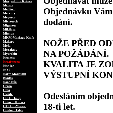
Objednávat můžet
Maxpedition Knives
Mcusta
Objednávku Vám 
Medford
Mercury
Meyerco
dodání.
Microtech
Miguron
Mikihisa
Mission
MKM-Maniago Knife
NOŽE PŘED O
Makers
Moki
Morakniv
NA POŽÁDÁNÍ.
Myerchin
Nemesis
KVALITA JE Z
Nezařazeno
Nite Ize
NO 7
VÝSTUPNÍ KON
North Mountain
Blades
Nože-Nůž
Ocaso
Ohta
Odesláním objedná
Oknife
Old Hickory
Ontario Knives
18-ti let.
OTTER-Messer
Outdoor Edge