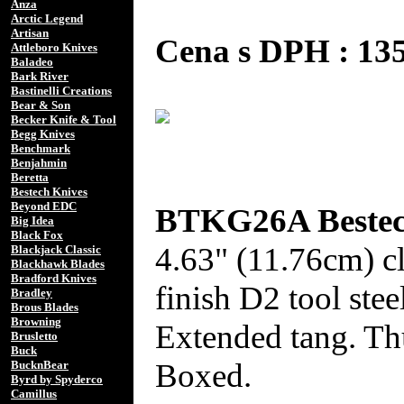
Anza
Arctic Legend
Artisan
Cena s DPH : 1
Attleboro Knives
Baladeo
Bark River
Bastinelli Creations
Bear & Son
Becker Knife & Tool
Begg Knives
Benchmark
Benjahmin
Beretta
Bestech Knives
Beyond EDC
BTKG26A Bestec
Big Idea
Black Fox
4.63" (11.76cm) c
Blackjack Classic
Blackhawk Blades
Bradford Knives
finish D2 tool ste
Bradley
Brous Blades
Browning
Extended tang. Th
Brusletto
Buck
Boxed.
BucknBear
Byrd by Spyderco
Camillus