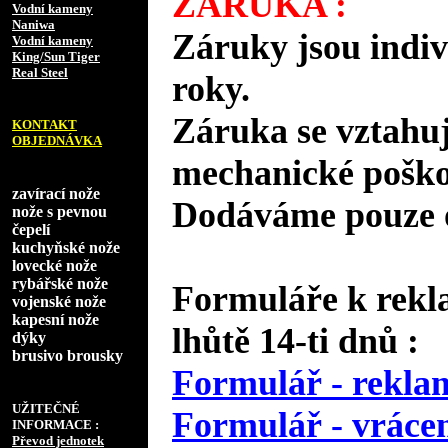
ZÁRUKA :
Vodní kameny
Naniwa
Záruky jsou indiv
Vodní kameny
King/Sun Tiger
Real Steel
roky.
Záruka se vztahuj
KONTAKT
OBJEDNÁVKA
mechanické poško
zavírací nože
Dodáváme pouze o
nože s pevnou
čepelí
kuchyňské nože
lovecké nože
rybářské nože
Formuláře k rekl
vojenské nože
kapesní nože
lhůtě 14-ti dnů :
dýky
brusivo brousky
Formulář - reklam
UŽITEČNÉ
Formulář - vrácen
INFORMACE :
Převod jednotek