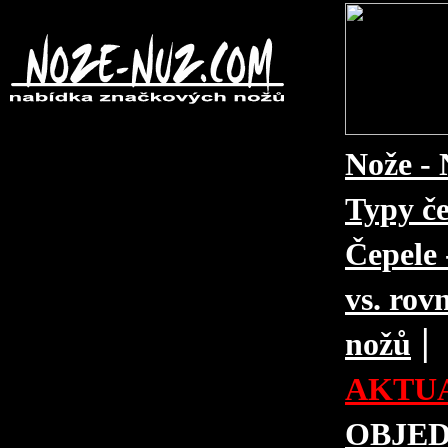
Nože - 
Typy če
Čepele 
vs. rovn
|
nožů
AKTUA
OBJE