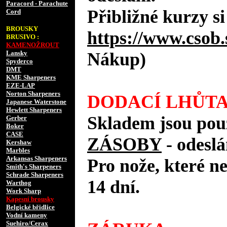
Paracord - Parachute
Přibližné kurzy si
Cord
BROUSKY
https://www.csob.
BRUSIVO :
KAMENOŽROUT
Lansky
Nákup)
Spyderco
DMT
KME Sharpeners
EZE-LAP
Norton Sharpeners
DODACÍ LHŮTA
Japanese Waterstone
Hewlett Sharpeners
Skladem jsou pou
Gerber
Boker
CASE
ZÁSOBY
- odes
Kershaw
Marbles
Arkansas Sharpeners
Pro nože, které n
Smith's Sharpeners
Schrade Sharpeners
14 dní.
Warthog
Work Sharp
Kapesní brousky
Belgické břidlice
Vodní kameny
Suehiro/Cerax