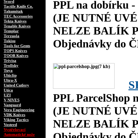
PPL na dobírku 
Svord
Tactile Knife Co.
Takumitak
(JE NUTNÉ UVÉ
TEC Accessories
Tekta Knives
Tenable Knives
NELZE BALÍK P
Templar
Terzuola
Objednávky do Č
Tokisu
Tools for Gents
TOPS Knives
TOOR Knives
Trivisa
Trollsky
Tuya
Ulticlip
Ultra-X
S
United Cutlery
Utica
PPL ParcelShop n
UZI
V NIVES
Vanguard
(JE NUTNÉ UVÉ
Vero Engineering
VDK Knives
Viking Tactics
NELZE BALÍK P
Vosteed
Vystřelovací
Objednávky do Č
Automatické nože