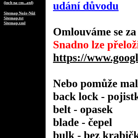
udání důvodu
(inch na cm...atd)
Sitemap Nože-Nůž
Sitemap.txt
Sitemap.xml
Omlouváme se za 
Snadno lze přeloži
https://www.googl
Nebo pomůže malý
back lock - pojist
belt - opasek
blade - čepel
bulk - bez krabič