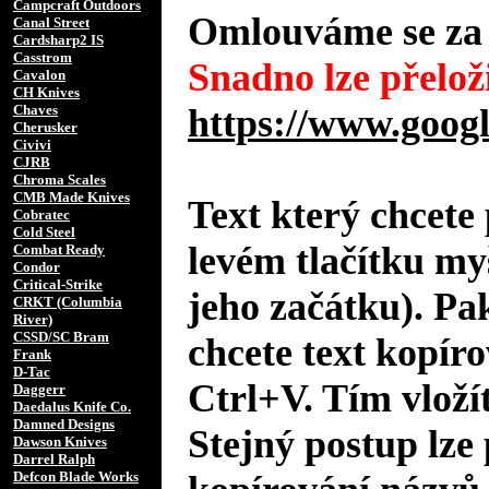
Campcraft Outdoors
Omlouváme se za 
Canal Street
Cardsharp2 IS
Casstrom
Snadno lze přeloži
Cavalon
CH Knives
Chaves
https://www.googl
Cherusker
Civivi
CJRB
Chroma Scales
CMB Made Knives
Text který chcete 
Cobratec
Cold Steel
levém tlačítku my
Combat Ready
Condor
Critical-Strike
jeho začátku). Pa
CRKT (Columbia
River)
CSSD/SC Bram
chcete text kopíro
Frank
D-Tac
Ctrl+V. Tím vložít
Daggerr
Daedalus Knife Co.
Damned Designs
Stejný postup lze 
Dawson Knives
Darrel Ralph
Defcon Blade Works