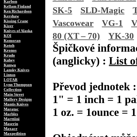
Karbon
Kellam Finland
SK-5
SLD-Magic
Ken Richardson
Kershaw
Vascowear
VG-1
V
Kissing Crane
Kizer
Knives of Alaska
80 (XT – 70)
YK-30
KOI
Komoran
Špičkové informac
Kotoh
Kronos
Krudo
(anglicky) :
List o
Kubey
Kunwu
Lansky Knives
Linton
LOTAR
Převod jednotek :
Lynn Thompson
Collection
Main Street
1" = 1 inch = 1 pa
Mallery Designs
Mantis Knives
1 oz. = 1ounce = 1
Maratac
Marbles
Marttiini
Maserin
Maxace
Maxpedition