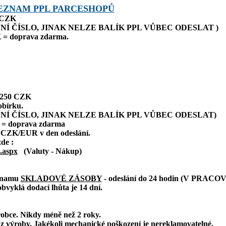
EZNAM PPL PARCESHOPŮ
0 CZK
NÍ ČÍSLO, JINAK NELZE BALÍK PPL VŮBEC ODESLAT )
 = doprava zdarma.
: 250 CZK
obírku.
NÍ ČÍSLO, JINAK NELZE BALÍK PPL VŮBEC ODESLAT)
 = doprava zdarma
 CZK/EUR v den odeslání.
zde :
.aspx
(Valuty - Nákup)
eznamu
SKLADOVÉ ZÁSOBY
- odeslání do 24 hodin (V PRAC
bvyklá dodací lhůta je 14 dní.
robce. Nikdy méně než 2 roky.
z výroby. Jakékoli mechanické poškození je nereklamovatelné.