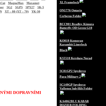
XL Framelock
Cut
MagnaMax
Maxamet
ner
SG2
SGPS
SPY27
SK-5
ON1776 Ontario
N
XT – 80 (XT – 70)
YK-30
Cerberus Folder
BCC901 Bradley Kimura
Butterfly OD Green G10
KO019 Komoran
Karambit Linerlock
Black
KS5510 Kershaw Norad
SC81GP2 Spyderco
Para-Military 2
SC149GP Spyderco
Valloton Sub-Hilt Folder
JINÝMI DOPRAVNÍMI
KA4062BLU KABAR
DOZIER FOLDING