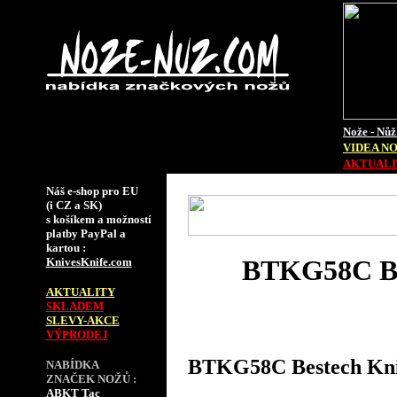
Nože - Nůž
VIDEA N
AKTUALIT
Náš e-shop pro EU
(i CZ a SK)
s košíkem a možností
platby PayPal a
kartou :
BTKG58C Bes
KnivesKnife.com
AKTUALITY
SKLADEM
SLEVY-AKCE
VÝPRODEJ
BTKG58C Bestech Kniv
NABÍDKA
ZNAČEK NOŽŮ :
ABKT Tac