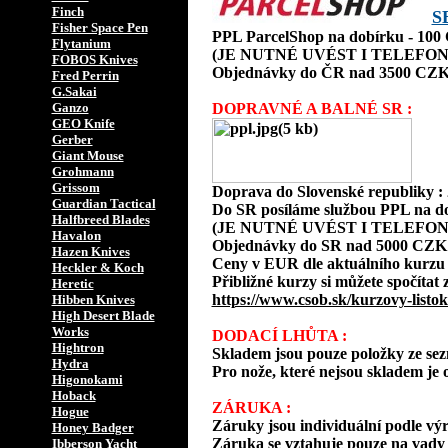
Finch
S
Fisher Space Pen
PPL ParcelShop na dobírku - 10
Flytanium
(JE NUTNÉ UVÉST I TELEFON
FOBOS Knives
Objednávky do ČR nad 3500 CZK
Fred Perrin
G.Sakai
Ganzo
DOPRAVNÉ A BALNÉ SR :
GEO Knife
Gerber
Giant Mouse
Grohmann
Grissom
Doprava do Slovenské republiky 
Guardian Tactical
Do SR posíláme službou PPL na d
Halfbreed Blades
(JE NUTNÉ UVÉST I TELEFON
Havalon
Objednávky do SR nad 5000 CZK
Hazen Knives
Ceny v EUR dle aktuálního kurzu
Heckler & Koch
Přibližné kurzy si můžete spočítat 
Heretic
https://www.csob.sk/kurzovy-listok
Hibben Knives
High Desert Blade
Works
DODACÍ LHŮTA :
Hightron
Skladem jsou pouze položky ze s
Hydra
Pro nože, které nejsou skladem je o
Higonokami
Hoback
ZÁRUKA :
Hogue
Záruky jsou individuální podle vý
Honey Badger
Záruka se vztahuje pouze na vady 
Ibberson Yacht