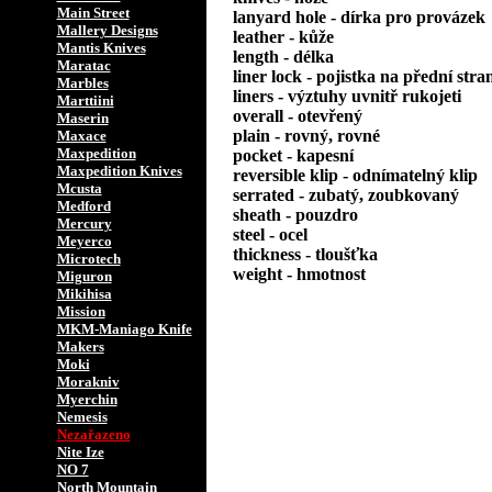
Main Street
lanyard hole - dírka pro provázek
Mallery Designs
leather - kůže
Mantis Knives
length - délka
Maratac
liner lock - pojistka na přední stra
Marbles
liners - výztuhy uvnitř rukojeti
Marttiini
overall - otevřený
Maserin
plain - rovný, rovné
Maxace
Maxpedition
pocket - kapesní
Maxpedition Knives
reversible klip - odnímatelný klip
Mcusta
serrated - zubatý, zoubkovaný
Medford
sheath - pouzdro
Mercury
steel - ocel
Meyerco
thickness - tloušťka
Microtech
weight - hmotnost
Miguron
Mikihisa
Mission
MKM-Maniago Knife
Makers
Moki
Morakniv
Myerchin
Nemesis
Nezařazeno
Nite Ize
NO 7
North Mountain