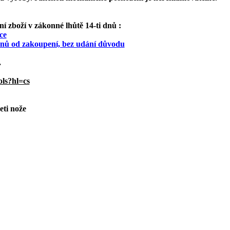
 zboží v zákonné lhůtě 14-ti dnů :
ce
 dnů od zakoupení, bez udání důvodu
.
ols?hl=cs
eti nože