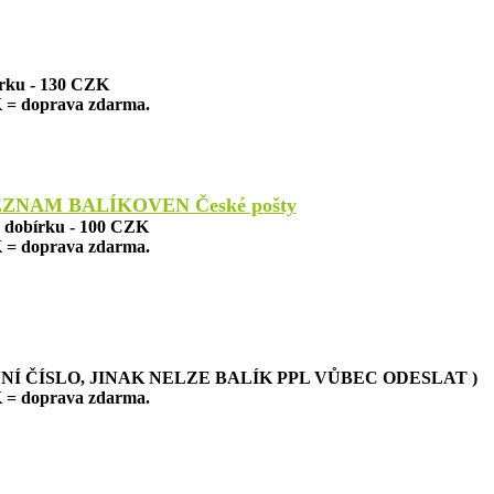
írku - 130 CZK
 = doprava zdarma.
EZNAM BALÍKOVEN České pošty
a dobírku - 100 CZK
 = doprava zdarma.
NÍ ČÍSLO, JINAK NELZE BALÍK PPL VŮBEC ODESLAT )
 = doprava zdarma.