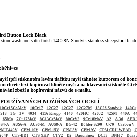
rd Button Lock Black
 stonewash and satin finish 14C28N Sandvik stainless sheepsfoot blad
.
ols?hl=cs
 myší (při stisknutém levém tlačítku myši táhněte kurzorem od konc
am chcete text kopírovat kliněte myší a na klávesnici stiskněte Ctrl+
ednávání zboží a kopírování názvů do e-mailu.
 POUŽÍVANÝCH NOŽÍŘSKÝCH OCELÍ
10Cr15CoMoV
10Cr17
12C27
12C27
12C27M
13C26 Sandvik
140Cr
r13
3G
3V
4034
4116 Krupp
4140
420HC
420J2
425M
440A
4
65Mn
7Cr17MoV
8C13CrMoV
80CrV2
9Cr18MoV
A2
A-36
AEB-
S4-A
AUS6-A
AUS6-M
AUS8-A
BG-42
Böhler S290
C-70
Carbon V
PM T440V
CPM-10V
CPM-15V
CPM 3V
CPM 9V
CPM CRU-WEAR
C
204P
CTS-BD1
CTS XHP
CTV2
D2
Dauphinox
DC53
DNH 7
Dura