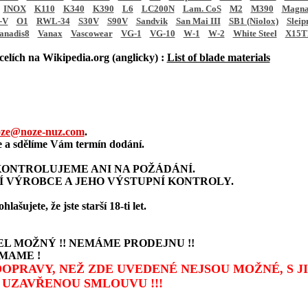
INOX
K110
K340
K390
L6
LC200N
Lam. CoS
M2
M390
Magna
-V
O1
RWL-34
S30V
S90V
Sandvik
San Mai III
SB1 (Niolox)
Sleip
anadis8
Vanax
Vascowear
VG-1
VG-10
W-1
W-2
White Steel
X15T
elích na Wikipedia.org (anglicky) :
List of blade materials
ze@noze-nuz.com
.
a sdělíme Vám termín dodání.
ONTROLUJEME ANI NA POŽÁDÁNÍ.
Í VÝROBCE A JEHO VÝSTUPNÍ KONTROLY.
šujete, že jste starší 18-ti let.
L MOŽNÝ !! NEMÁME PRODEJNU !!
MAME !
 DOPRAVY, NEŽ ZDE UVEDENÉ NEJSOU MOŽNÉ, S 
UZAVŘENOU SMLOUVU !!!