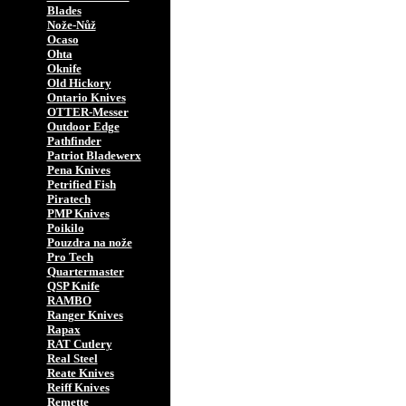
Blades
Nože-Nůž
Ocaso
Ohta
Oknife
Old Hickory
Ontario Knives
OTTER-Messer
Outdoor Edge
Pathfinder
Patriot Bladewerx
Pena Knives
Petrified Fish
Piratech
PMP Knives
Poikilo
Pouzdra na nože
Pro Tech
Quartermaster
QSP Knife
RAMBO
Ranger Knives
Rapax
RAT Cutlery
Real Steel
Reate Knives
Reiff Knives
Remette