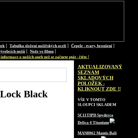
|
|
|
tek
Tabulka složení nožířských ocelí
Čepele - tvary, broušení
|
|
ýrobcích nožů
Nože ve filmu
informace o nožích aneb než se začnete ptát - čtěte !
AKTUALIZOVANÝ
SEZNAM
SKLADOVÝCH
POLOŽEK -
KLIKNOUT ZDE !!
Lock Black
VŠE V TOMTO
SLOUPCI SKLADEM
SC11TIPD Spyderco
Delica 4 Titanium
MAN8062 Mantis Bali