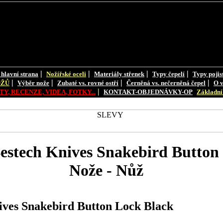
|
|
|
|
 hlavní strana
Nožířské oceli
Materiály střenek
Typy čepelí
Typy pojis
|
|
|
|
OŽŮ
Výběr nože
Zubaté vs. rovné ostří
Černěná vs. nečerněná čepel
O v
|
Y, RECENZE, VIDEA, FOTKY...
KONTAKT-OBJEDNÁVKY-OP
Základní 
tech Knives Snakebird Button 
Nože - Nůž
es Snakebird Button Lock Black