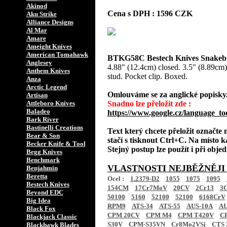
Akinod
Cena s DPH : 1596 CZK
Aku Strike
Alliance Designs
Al Mar
Amare
Ameight Knives
American Tomahawk
BTKG58C Bestech Knives Snakebi
Anglesey
4.88" (12.4cm) closed. 3.5" (8.89cm)
Anthem Knives
stud. Pocket clip. Boxed.
Anza
Arctic Legend
Omlouváme se za anglické popisky
Artisan
Attleboro Knives
Snadno lze přeložit zde :
Baladeo
https://www.google.cz/language_to
Bark River
Bastinelli Creations
Text který chcete přeložit označte
Bear & Son
stačí s tisknout Ctrl+C. Na místo k
Becker Knife & Tool
Stejný postup lze použít i při obj
Begg Knives
Benchmark
VLASTNOSTI NEJBĚŽNĚJI
Benjahmin
Beretta
Ocel :
1.2379-D2
1055
1075
1095
Bestech Knives
154CM
17Cr7MoV
20CV
2Cr13
3C
Beyond EDC
50100
5160
52100
52100
6168CrV
Big Idea
RPM9
ATS-34
ATS-55
AUS-10A
AU
Black Fox
CPM 20CV
CPM M4
CPM T420V
C
Blackjack Classic
S30V
CPM-S35VN
Cr8Mo2VSi
CTS 
Blackhawk Blades