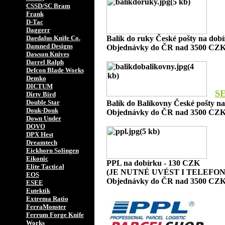
CSSD/SC Bram
Frank
D-Tac
Daggerr
Daedalus Knife Co.
Balík do ruky České pošty na dob
Damned Designs
Objednávky do ČR nad 3500 CZK
Dawson Knives
Darrel Ralph
Defcon Blade Works
Demko
DICTUM
S
Dirty Bird
Double Star
Balík do Balíkovny České pošty n
Douk-Douk
Objednávky do ČR nad 3500 CZK
Down Under
DOVO
DPX Hest
Dreamtech
Eickhorn Solingen
Eikonic
PPL na dobírku - 130 CZK
Elite Tactical
(JE NUTNÉ UVÉST I TELEFON
EOS
Objednávky do ČR nad 3500 CZK
ESEE
Eutektik
Extrema Ratio
FerraMonster
Ferrum Forge Knife
Works