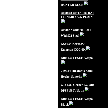
HUNTER BLUE
ON8848 ONTARIO RAT
1 LINERLOCK PLAIN
ON8867 Ontario Rat 1
With D2 Steel
KS6034 Kershaw
Emerson CQC-6K
BRK1301 ESEE Avispa
719054 Hiromoto Saku
Hocho, Santoku
G1643G Gerber EZ Out
DPSF S30V Satin
BRK1301 ESEE Avispa
Black