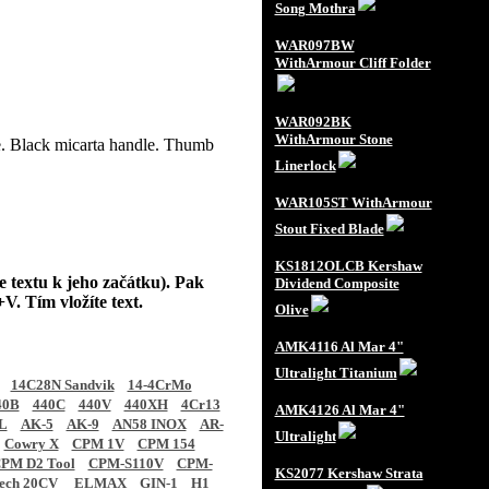
Song Mothra
WAR097BW
WithArmour Cliff Folder
WAR092BK
WithArmour Stone
e. Black micarta handle. Thumb
Linerlock
WAR105ST WithArmour
Stout Fixed Blade
KS1812OLCB Kershaw
e textu k jeho začátku). Pak
Dividend Composite
V. Tím vložíte text.
Olive
AMK4116 Al Mar 4"
Ultralight Titanium
14C28N Sandvik
14-4CrMo
40B
440C
440V
440XH
4Cr13
AMK4126 Al Mar 4"
L
AK-5
AK-9
AN58 INOX
AR-
Ultralight
Cowry X
CPM 1V
CPM 154
PM D2 Tool
CPM-S110V
CPM-
KS2077 Kershaw Strata
tech 20CV
ELMAX
GIN-1
H1