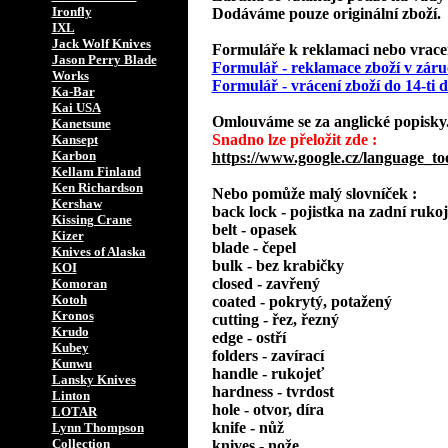
Ironfly
Dodáváme pouze originální zboží.
IXL
Jack Wolf Knives
Formuláře k reklamaci nebo vracení
Jason Perry Blade
Formulář - reklamace zboží v záru
Works
Formulář - vrácení zboží do 14-ti
Ka-Bar
Kai USA
Omlouváme se za anglické popisky
Kanetsune
Snadno lze přeložit zde :
Kansept
Karbon
https://www.google.cz/language_to
Kellam Finland
Ken Richardson
Nebo pomůže malý slovníček :
Kershaw
back lock - pojistka na zadní rukoj
Kissing Crane
belt - opasek
Kizer
blade - čepel
Knives of Alaska
bulk - bez krabičky
KOI
closed - zavřený
Komoran
Kotoh
coated - pokrytý, potažený
Kronos
cutting - řez, řezný
Krudo
edge - ostří
Kubey
folders - zavírací
Kunwu
handle - rukojeť
Lansky Knives
hardness - tvrdost
Linton
hole - otvor, díra
LOTAR
knife - nůž
Lynn Thompson
Collection
knives - nože