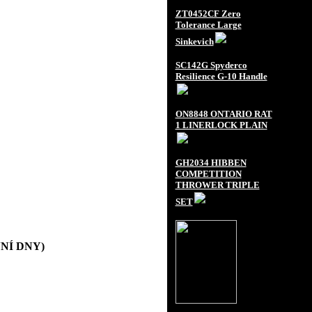
ZT0452CF Zero
Tolerance Large
Sinkevich
SC142G Spyderco
Resilience G-10 Handle
ON8848 ONTARIO RAT
1 LINERLOCK PLAIN
GH2034 HIBBEN
COMPETITION
THROWER TRIPLE
SET
OVNÍ DNY)