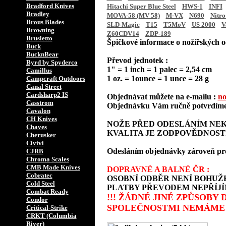
Bradford Knives
Hitachi Super Blue Steel
HWS-1
INFI
Bradley
MOVA-58 (MV 58)
M-VX
N690
Nitro
Brous Blades
SLD-Magic
T15
T5MoV
US 2000
V
Browning
Z60CDV14
ZDP-189
Brusletto
Špičkové informace o nožířských oc
Buck
BucknBear
Převod jednotek :
Byrd by Spyderco
1" = 1 inch = 1 palec = 2,54 cm
Camillus
1 oz. = 1ounce = 1 unce = 28 g
Campcraft Outdoors
Canal Street
Cardsharp2 IS
Objednávat můžete na e-mailu :
no
Casstrom
Objednávku Vám ručně potvrdíme 
Cavalon
CH Knives
NOŽE PŘED ODESLÁNÍM NEK
Chaves
KVALITA JE ZODPOVĚDNOST
Cherusker
Civivi
Odesláním objednávky zároveň prohla
CJRB
Chroma Scales
CMB Made Knives
DOPRAVNÉ A BALNÉ ČR :
Cobratec
OSOBNÍ ODBĚR NENÍ BOHUŽE
Cold Steel
PLATBY PŘEVODEM NEPŘÍJÍ
Combat Ready
!!! ŽÁDNÉ JINÉ ZPŮSOBY
Condor
SPOLEČNOSTMI NEMÁME 
Critical-Strike
CRKT (Columbia
River)