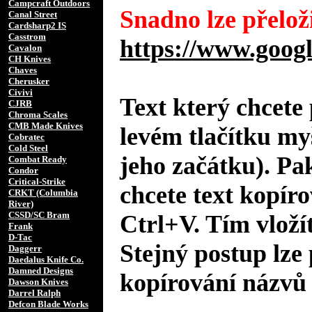
Campcraft Outdoors
Snadno lze přeloži
Canal Street
Cardsharp2 IS
Casstrom
https://www.googl
Cavalon
CH Knives
Chaves
Cherusker
Civivi
Text který chcete 
CJRB
Chroma Scales
CMB Made Knives
levém tlačítku my
Cobratec
Cold Steel
jeho začátku). Pa
Combat Ready
Condor
Critical-Strike
chcete text kopíro
CRKT (Columbia
River)
CSSD/SC Bram
Ctrl+V. Tím vložít
Frank
D-Tac
Stejný postup lze 
Daggerr
Daedalus Knife Co.
Damned Designs
kopírování názvů 
Dawson Knives
Darrel Ralph
Defcon Blade Works