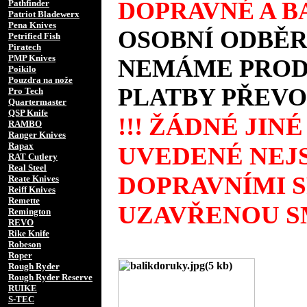
DOPRAVNÉ A BA
Pathfinder
Patriot Bladewerx
Pena Knives
OSOBNÍ ODBĚR
Petrified Fish
Piratech
PMP Knives
NEMÁME PRODE
Poikilo
Pouzdra na nože
PLATBY PŘEVO
Pro Tech
Quartermaster
QSP Knife
!!! ŽÁDNÉ JIN
RAMBO
Ranger Knives
Rapax
UVEDENÉ NEJS
RAT Cutlery
Real Steel
DOPRAVNÍMI 
Reate Knives
Reiff Knives
Remette
UZAVŘENOU SM
Remington
REVO
Rike Knife
Robeson
Roper
Rough Ryder
Rough Ryder Reserve
RUIKE
S-TEC