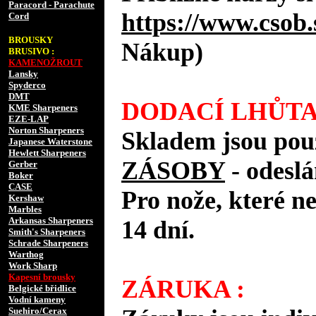
Paracord - Parachute
https://www.csob.
Cord
BROUSKY
Nákup)
BRUSIVO :
KAMENOŽROUT
Lansky
Spyderco
DMT
DODACÍ LHŮTA
KME Sharpeners
EZE-LAP
Norton Sharpeners
Skladem jsou pou
Japanese Waterstone
Hewlett Sharpeners
ZÁSOBY
- odes
Gerber
Boker
CASE
Pro nože, které n
Kershaw
Marbles
Arkansas Sharpeners
14 dní.
Smith's Sharpeners
Schrade Sharpeners
Warthog
Work Sharp
Kapesní brousky
ZÁRUKA :
Belgické břidlice
Vodní kameny
Suehiro/Cerax