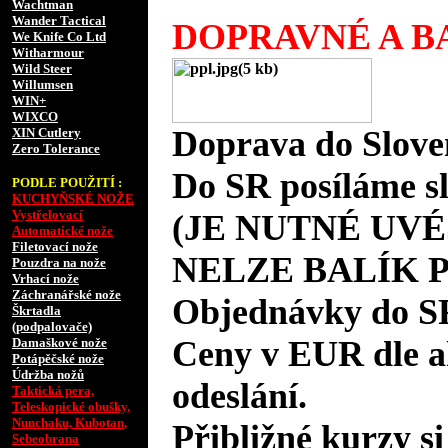
Wachtman
Wander Tactical
DOPRAVNÉ A BA
We Knife Co Ltd
Witharmour
Wild Steer
Willumsen
WIN+
WIXCO
Doprava do Slove
XIN Cutlery
Zero Tolerance
Do SR posíláme s
PODLE POUŽITÍ :
KUCHYŇSKÉ NOŽE
Vystřelovací
(JE NUTNÉ UVÉ
Automatické nože
Filetovací nože
NELZE BALÍK 
Pouzdra na nože
Vrhací nože
Záchranářské nože
Objednávky do S
Škrtadla
(podpalovače)
Ceny v EUR dle 
Damaškové nože
Potápěčské nože
Údržba nožů
odeslání.
Taktická pera,
Teleskopické obušky,
Nunchaku, Kubotan,
Přibližné kurzy si
Sebeobrana