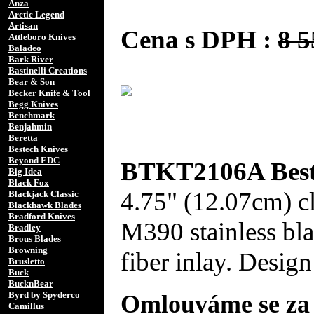
Anza
Arctic Legend
Artisan
Cena s DPH :
8 
Attleboro Knives
Baladeo
Bark River
Bastinelli Creations
Bear & Son
Becker Knife & Tool
Begg Knives
Benchmark
Benjahmin
Beretta
Bestech Knives
Beyond EDC
BTKT2106A Best
Big Idea
Black Fox
4.75" (12.07cm) cl
Blackjack Classic
Blackhawk Blades
Bradford Knives
M390 stainless bla
Bradley
Brous Blades
Browning
fiber inlay. Desi
Brusletto
Buck
BucknBear
Byrd by Spyderco
Omlouváme se za 
Camillus