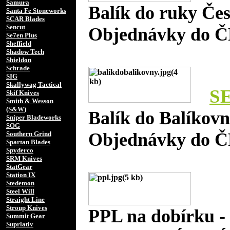
Samura
Balík do ruky Če
Santa Fe Stoneworks
SCAR Blades
Sencut
Objednávky do Č
Se7en Plus
Sheffield
Shadow Tech
Shieldon
Schrade
SIG
Skallywag Tactical
S
Skif Knives
Smith & Wesson
(S&W)
Balík do Balíkov
Sniper Bladeworks
SOG
Objednávky do Č
Southern Grind
Spartan Blades
Spyderco
SRM Knives
StatGear
Station IX
Stedemon
Steel Will
Straight Line
Stroup Knives
PPL na dobírku 
Summit Gear
Suprlativ