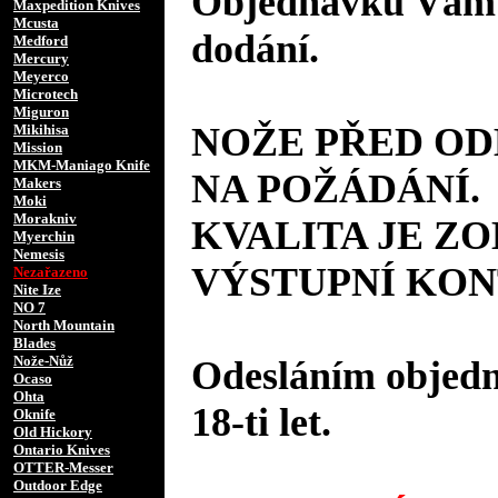
Objednávku Vám 
Maxpedition Knives
Mcusta
dodání.
Medford
Mercury
Meyerco
Microtech
Miguron
NOŽE PŘED O
Mikihisa
Mission
MKM-Maniago Knife
NA POŽÁDÁNÍ.
Makers
Moki
Morakniv
KVALITA JE Z
Myerchin
Nemesis
VÝSTUPNÍ KON
Nezařazeno
Nite Ize
NO 7
North Mountain
Blades
Nože-Nůž
Odesláním objedná
Ocaso
Ohta
18-ti let.
Oknife
Old Hickory
Ontario Knives
OTTER-Messer
Outdoor Edge