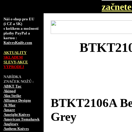
začnete 
Náš e-shop pro EU
(i CZ a SK)
s košíkem a možností
platby PayPal a
kartou :
KnivesKnife.com
BTKT210
AKTUALITY
SKLADEM
SLEVY-AKCE
VÝPRODEJ
NABÍDKA
ZNAČEK NOŽŮ :
ABKT Tac
Akinod
Aku Strike
BTKT2106A Be
Alliance Designs
Al Mar
Amare
Grey
Ameight Knives
American Tomahawk
Anglesey
Anthem Knives