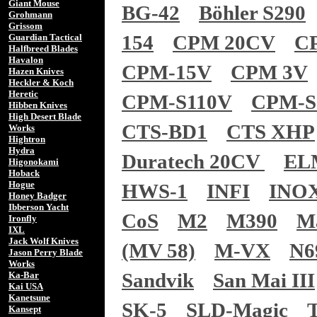
Giant Mouse
BG-42
Böhler S290
Grohmann
Grissom
154
CPM 20CV
C
Guardian Tactical
Halfbreed Blades
Havalon
CPM-15V
CPM 3V
Hazen Knives
Heckler & Koch
Heretic
CPM-S110V
CPM-S
Hibben Knives
High Desert Blade
CTS-BD1
CTS XHP
Works
Hightron
Hydra
Duratech 20CV
EL
Higonokami
Hoback
Hogue
HWS-1
INFI
INO
Honey Badger
Ibberson Yacht
CoS
M2
M390
M
Ironfly
IXL
Jack Wolf Knives
(MV 58)
M-VX
N6
Jason Perry Blade
Works
Sandvik
San Mai III
Ka-Bar
Kai USA
Kanetsune
SK-5
SLD-Magic
Kansept