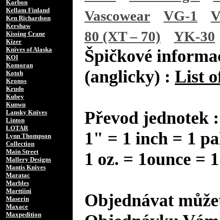
Karbon
Kellam Finland
Vascowear
VG-1
V
Ken Richardson
Kershaw
80 (XT – 70)
YK-30
Kissing Crane
Kizer
Knives of Alaska
Špičkové informac
KOI
Komoran
(anglicky) :
List o
Kotoh
Kronos
Krudo
Kubey
Kunwu
Převod jednotek :
Lansky Knives
Linton
LOTAR
1" = 1 inch = 1 pa
Lynn Thompson
Collection
Main Street
1 oz. = 1ounce = 1
Mallery Designs
Mantis Knives
Maratac
Marbles
Marttiini
Objednávat můžet
Maserin
Maxace
Maxpedition