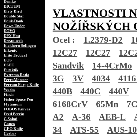
Demko
DICTUM
VLASTNOSTI 
Dirty Bird
Double Star
Douk-Douk
NOŽÍŘSKÝCH 
Down Under
DOVO
DPX Hest
Ocel :
1.2379-D2
1
Dreamtech
Eickhorn Solingen
12C27
12C27
12C
Eikonic
Elite Tactical
EOS
Sandvik
14-4CrMo
ESEE
Eutektik
Extrema Ratio
3G
3V
4034
4116
FerraMonster
Ferrum Forge Knife
440B
440C
440V
Works
Finch
Fisher Space Pen
6168CrV
65Mn
7
Flytanium
FOBOS Knives
Fred Perrin
A2
A-36
AEB-L
G.Sakai
Ganzo
34
ATS-55
AUS-1
GEO Knife
Gerber