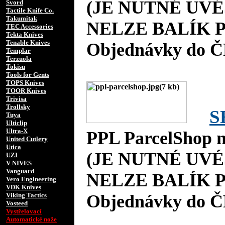
(JE NUTNÉ UVÉ
Svord
Tactile Knife Co.
Takumitak
NELZE BALÍK P
TEC Accessories
Tekta Knives
Tenable Knives
Objednávky do Č
Templar
Terzuola
Tokisu
Tools for Gents
TOPS Knives
TOOR Knives
Trivisa
Trollsky
S
Tuya
Ulticlip
Ultra-X
PPL ParcelShop n
United Cutlery
Utica
(JE NUTNÉ UVÉ
UZI
V NIVES
Vanguard
NELZE BALÍK P
Vero Engineering
VDK Knives
Viking Tactics
Objednávky do Č
Vosteed
Vystřelovací
Automatické nože