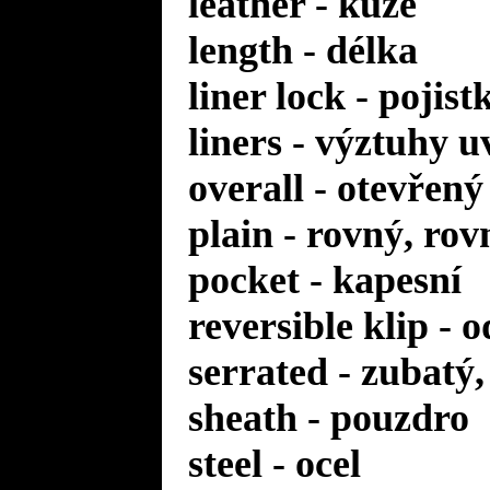
leather - kůže
length - délka
liner lock - pojis
liners - výztuhy u
overall - otevřený
plain - rovný, rov
pocket - kapesní
reversible klip - 
serrated - zubatý
sheath - pouzdro
steel - ocel