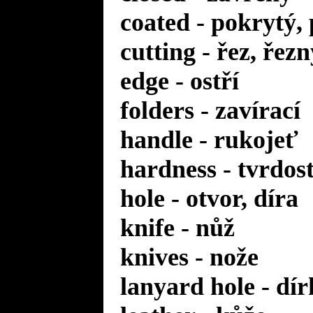
coated - pokrytý,
cutting - řez, řezn
edge - ostří
folders - zavírací
handle - rukojeť
hardness - tvrdos
hole - otvor, díra
knife - nůž
knives - nože
lanyard hole - dí