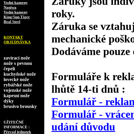
Záruky jsou indiv
Vodní kameny
Naniwa
roky.
Vodní kameny
King/Sun Tiger
Real Steel
Záruka se vztahuj
mechanické poško
KONTAKT
OBJEDNÁVKA
Dodáváme pouze o
zavírací nože
nože s pevnou
čepelí
Formuláře k rekl
kuchyňské nože
lovecké nože
rybářské nože
lhůtě 14-ti dnů :
vojenské nože
kapesní nože
Formulář - reklam
dýky
brusivo brousky
Formulář - vrácen
UŽITEČNÉ
udání důvodu
INFORMACE :
Převod jednotek