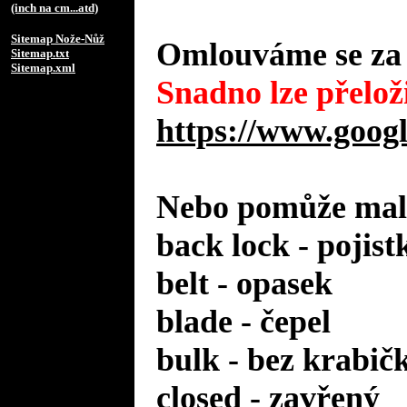
(inch na cm...atd)
Sitemap Nože-Nůž
Omlouváme se za 
Sitemap.txt
Sitemap.xml
Snadno lze přeloži
https://www.googl
Nebo pomůže malý
back lock - pojist
belt - opasek
blade - čepel
bulk - bez krabič
closed - zavřený