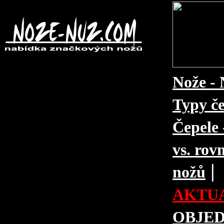
Nože - 
Typy če
Čepele 
vs. rovn
|
nožů
AKTUA
OBJE