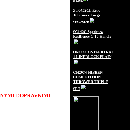
Black
ZT0452CF Zero
Tolerance Large
Sinkevich
SC142G Spyderco
Resilience G-10 Handle
ON8848 ONTARIO RAT
1 LINERLOCK PLAIN
GH2034 HIBBEN
COMPETITION
THROWER TRIPLE
SET
JINÝMI DOPRAVNÍMI