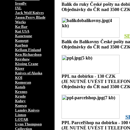
Ironfly
Balík do ruky České pošty na dob
IXL
Objednávky do ČR nad 3500 CZK
Jack Wolf Knives
Jason Perry Blade
Works
Ka-Bar
Kai USA
S
Kanetsune
Kansept
Balík do Balíkovny České pošty n
Karbon
Objednávky do ČR nad 3500 CZK
Kellam Finland
Ken Richardson
Kershaw
Kissing Crane
Kizer
Knives of Alaska
PPL na dobírku - 130 CZK
KOI
(JE NUTNÉ UVÉST I TELEFON
Komoran
Objednávky do ČR nad 3500 CZK
Kotoh
Kronos
Krudo
Kubey
Kunwu
Lansky Knives
Linton
S
LOTAR
PPL ParcelShop na dobírku - 10
Lynn Thompson
(JE NUTNÉ UVÉST I TELEFON
Collection