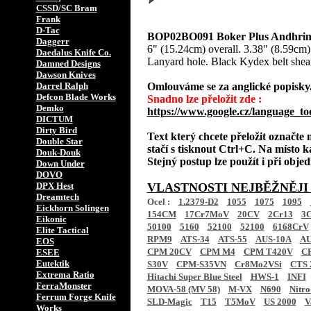
CSSD/SC Bram
Frank
D-Tac
BOP02BO091 Boker Plus Andhrimn
Daggerr
6" (15.24cm) overall. 3.38" (8.59cm) 
Daedalus Knife Co.
Lanyard hole. Black Kydex belt shea
Damned Designs
Dawson Knives
Darrel Ralph
Omlouváme se za anglické popisky
Defcon Blade Works
Snadno lze přeložit zde :
Demko
https://www.google.cz/language_to
DICTUM
Dirty Bird
Text který chcete přeložit označte
Double Star
stačí s tisknout Ctrl+C. Na místo k
Douk-Douk
Stejný postup lze použít i při obj
Down Under
DOVO
DPX Hest
VLASTNOSTI NEJBĚŽNĚJI
Dreamtech
Ocel :
1.2379-D2
1055
1075
1095
Eickhorn Solingen
154CM
17Cr7MoV
20CV
2Cr13
3C
Eikonic
50100
5160
52100
52100
6168CrV
Elite Tactical
RPM9
ATS-34
ATS-55
AUS-10A
AU
EOS
CPM 20CV
CPM M4
CPM T420V
C
ESEE
Eutektik
S30V
CPM-S35VN
Cr8Mo2VSi
CTS 
Extrema Ratio
Hitachi Super Blue Steel
HWS-1
INFI
FerraMonster
MOVA-58 (MV 58)
M-VX
N690
Nitro
Ferrum Forge Knife
SLD-Magic
T15
T5MoV
US 2000
V
Works