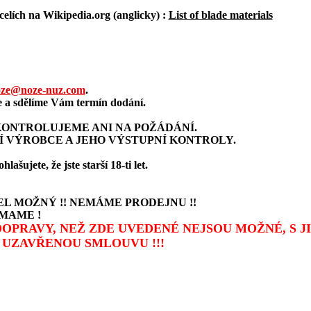
elích na Wikipedia.org (anglicky) :
List of blade materials
ze@noze-nuz.com
.
a sdělíme Vám termín dodání.
ONTROLUJEME ANI NA POŽÁDÁNÍ.
Í VÝROBCE A JEHO VÝSTUPNÍ KONTROLY.
šujete, že jste starší 18-ti let.
L MOŽNÝ !! NEMÁME PRODEJNU !!
MAME !
 DOPRAVY, NEŽ ZDE UVEDENÉ NEJSOU MOŽNÉ, S 
UZAVŘENOU SMLOUVU !!!