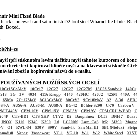
ir Mini Fixed Blade
black stonewash and satin finish D2 tool steel Wharncliffe blade. Blac
th. Boxed.
.
ols?hl=cs
 myší (při stisknutém levém tlačítku myši táhněte kurzorem od konc
am chcete text kopírovat kliněte myší a na klávesnici stiskněte Ctrl+
ednávání zboží a kopírování názvů do e-mailu.
 POUŽÍVANÝCH NOŽÍŘSKÝCH OCELÍ
10Cr15CoMoV
10Cr17
12C27
12C27
12C27M
13C26 Sandvik
140Cr
r13
3G
3V
4034
4116 Krupp
4140
420HC
420J2
425M
440A
4
65Mn
7Cr17MoV
8C13CrMoV
80CrV2
9Cr18MoV
A2
A-36
AEB-
S4-A
AUS6-A
AUS6-M
AUS8-A
BG-42
Böhler S290
C-70
Carbon V
PM T440V
CPM-10V
CPM-15V
CPM 3V
CPM 9V
CPM CRU-WEAR
C
204P
CTS-BD1
CTS XHP
CTV2
D2
Dauphinox
DC53
DNH 7
Dura
INOX
K110
K340
K390
L6
LC200N
Lam. CoS
M2
M390
Magna
-V
O1
RWL-34
S30V
S90V
Sandvik
San Mai III
SB1 (Niolox)
Sleip
anadis8
Vanax
Vascowear
VG-1
VG-10
W-1
W-2
White Steel
X15T