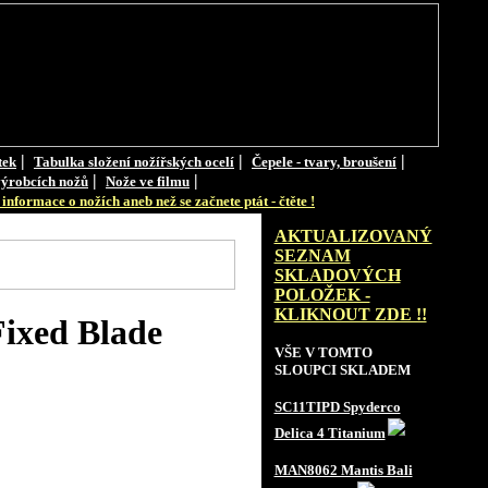
|
|
|
tek
Tabulka složení nožířských ocelí
Čepele - tvary, broušení
|
|
ýrobcích nožů
Nože ve filmu
informace o nožích aneb než se začnete ptát - čtěte !
AKTUALIZOVANÝ
SEZNAM
SKLADOVÝCH
POLOŽEK -
KLIKNOUT ZDE !!
ixed Blade
VŠE V TOMTO
SLOUPCI SKLADEM
SC11TIPD Spyderco
Delica 4 Titanium
MAN8062 Mantis Bali