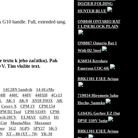
DOZIER FOLDING
HUNTER BLUE
k G10 handle. Full, extended tang.
ON8848 ONTARIO RAT
1 LINERLOCK PLAIN
ON8867 Ontario Rat 1
With D2 Steel
e textu k jeho začátku). Pak
KS6034 Kershaw
V. Tím vložíte text.
Emerson CQC-6K
BRK1301 ESEE Avispa
14C28N Sandvik
14-4CrMo
40B
440C
440V
440XH
4Cr13
719054 Hiromoto Saku
L
AK-5
AK-9
AN58 INOX
AR-
Hocho, Santoku
Cowry X
CPM 1V
CPM 154
PM D2 Tool
CPM-S110V
CPM-
G1643G Gerber EZ Out
tech 20CV
ELMAX
GIN-1
H1
DPSF S30V Satin
Cut
MagnaMax
Maxamet
ner
SG2
SGPS
SPY27
SK-5
BRK1301 ESEE Avispa
N
XT – 80 (XT – 70)
YK-30