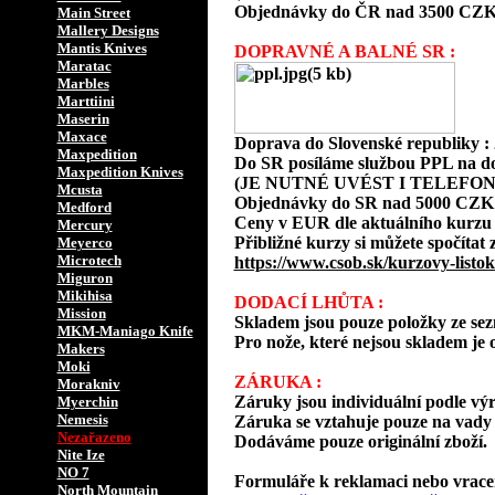
Objednávky do ČR nad 3500 CZK
Main Street
Mallery Designs
Mantis Knives
DOPRAVNÉ A BALNÉ SR :
Maratac
Marbles
Marttiini
Maserin
Maxace
Doprava do Slovenské republiky 
Maxpedition
Do SR posíláme službou PPL na d
Maxpedition Knives
(JE NUTNÉ UVÉST I TELEFON
Mcusta
Objednávky do SR nad 5000 CZK
Medford
Ceny v EUR dle aktuálního kurzu
Mercury
Přibližné kurzy si můžete spočítat 
Meyerco
Microtech
https://www.csob.sk/kurzovy-listok
Miguron
Mikihisa
DODACÍ LHŮTA :
Mission
Skladem jsou pouze položky ze s
MKM-Maniago Knife
Pro nože, které nejsou skladem je o
Makers
Moki
ZÁRUKA :
Morakniv
Záruky jsou individuální podle vý
Myerchin
Nemesis
Záruka se vztahuje pouze na vady 
Nezařazeno
Dodáváme pouze originální zboží.
Nite Ize
NO 7
Formuláře k reklamaci nebo vracení
North Mountain