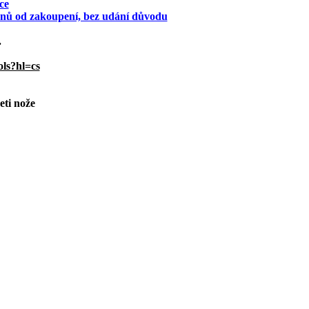
ce
 dnů od zakoupení, bez udání důvodu
.
ols?hl=cs
eti nože