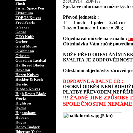
Z60CDV14
ZDP-189
Finch
Špičkové informace o nožířských oc
Fisher Space Pen
Flytanium
Převod jednotek :
FOBOS Knives
1" = 1 inch = 1 palec = 2,54 cm
Fred Perrin
G.Sakai
1 oz. = 1ounce = 1 unce = 28 g
Ganzo
GEO Knife
Objednávat můžete na e-mailu :
no
Gerber
Objednávku Vám ručně potvrdíme 
Giant Mouse
Grohmann
NOŽE PŘED ODESLÁNÍM NEK
Grissom
KVALITA JE ZODPOVĚDNOST
Guardian Tactical
Halfbreed Blades
Havalon
Odesláním objednávky zároveň prohla
Hazen Knives
Heckler & Koch
DOPRAVNÉ A BALNÉ ČR :
Heretic
OSOBNÍ ODBĚR NENÍ BOHUŽE
Hibben Knives
PLATBY PŘEVODEM NEPŘÍJÍ
High Desert Blade
!!! ŽÁDNÉ JINÉ ZPŮSOBY
Works
Hightron
SPOLEČNOSTMI NEMÁME 
Hydra
Higonokami
Hoback
Hogue
Honey Badger
Ibberson Yacht