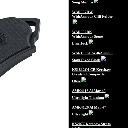
Song Mothra
WAR097BW
WithArmour Cliff Folder
WAR092BK
WithArmour Stone
Linerlock
WAR105ST WithArmour
Stout Fixed Blade
KS1812OLCB Kershaw
Dividend Composite
Olive
AMK4116 Al Mar 4"
Ultralight Titanium
AMK4126 Al Mar 4"
Ultralight
KS2077 Kershaw Strata