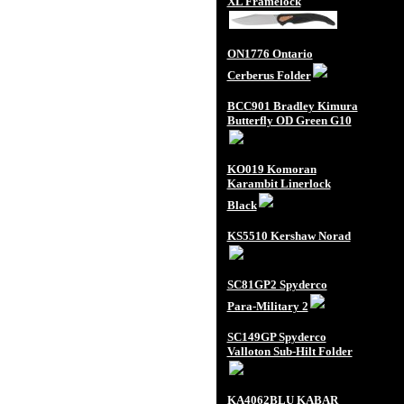
XL Framelock
ON1776 Ontario
Cerberus Folder
BCC901 Bradley Kimura
Butterfly OD Green G10
KO019 Komoran
Karambit Linerlock
Black
KS5510 Kershaw Norad
SC81GP2 Spyderco
Para-Military 2
SC149GP Spyderco
Valloton Sub-Hilt Folder
KA4062BLU KABAR