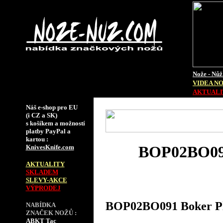
Nože - Nůž
VIDEA N
AKTUALIT
Náš e-shop pro EU
(i CZ a SK)
s košíkem a možností
platby PayPal a
kartou :
BOP02BO091
KnivesKnife.com
AKTUALITY
SKLADEM
SLEVY-AKCE
VÝPRODEJ
BOP02BO091 Boker Plu
NABÍDKA
ZNAČEK NOŽŮ :
ABKT Tac