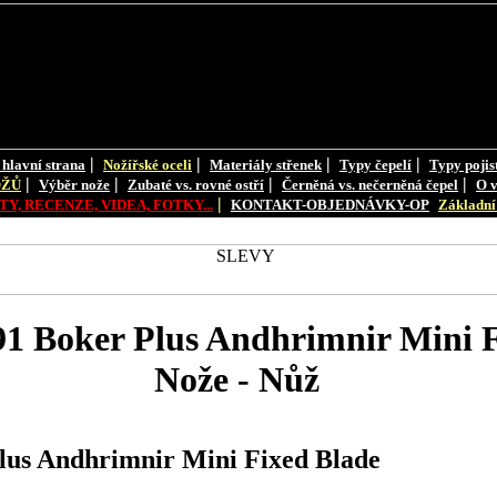
|
|
|
|
 hlavní strana
Nožířské oceli
Materiály střenek
Typy čepelí
Typy pojis
|
|
|
|
OŽŮ
Výběr nože
Zubaté vs. rovné ostří
Černěná vs. nečerněná čepel
O v
|
Y, RECENZE, VIDEA, FOTKY...
KONTAKT-OBJEDNÁVKY-OP
Základní 
 Boker Plus Andhrimnir Mini F
Nože - Nůž
s Andhrimnir Mini Fixed Blade