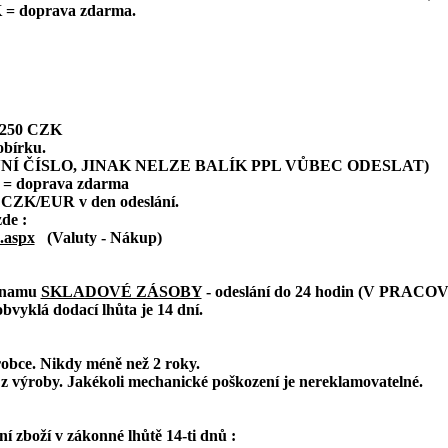
 = doprava zdarma.
: 250 CZK
obírku.
NÍ ČÍSLO, JINAK NELZE BALÍK PPL VŮBEC ODESLAT)
 = doprava zdarma
 CZK/EUR v den odeslání.
zde :
.aspx
(Valuty - Nákup)
eznamu
SKLADOVÉ ZÁSOBY
- odeslání do 24 hodin (V PRAC
bvyklá dodací lhůta je 14 dní.
robce. Nikdy méně než 2 roky.
z výroby. Jakékoli mechanické poškození je nereklamovatelné.
 zboží v zákonné lhůtě 14-ti dnů :