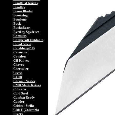
Bradford Knives
Bradley
Brous Blades
Browning
Brusletto
Buck
BucknBear
Byrd by Spyderco
Camillus
Campcraft Outdoors
Canal Street
Cardsharp2 IS
Casstrom
Cavalon
CH Knives
Chaves
Cherusker
Civivi
CJRB
Chroma Scales
CMB Made Knives
Cobratec
Cold Steel
Combat Ready
Condor
Critical-Strike
CRKT (Columbia
River)