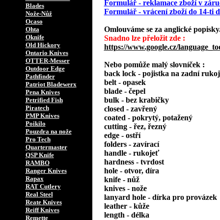
Formulář - reklamace zboží v záru
Blades
Formulář - vrácení zboží do 14-ti
Nože-Nůž
Ocaso
Omlouváme se za anglické popisky
Ohta
Oknife
Snadno lze přeložit zde :
Old Hickory
https://www.google.cz/language_to
Ontario Knives
OTTER-Messer
Nebo pomůže malý slovníček :
Outdoor Edge
back lock - pojistka na zadní rukoj
Pathfinder
belt - opasek
Patriot Bladewerx
blade - čepel
Pena Knives
bulk - bez krabičky
Petrified Fish
Piratech
closed - zavřený
PMP Knives
coated - pokrytý, potažený
Poikilo
cutting - řez, řezný
Pouzdra na nože
edge - ostří
Pro Tech
folders - zavírací
Quartermaster
handle - rukojeť
QSP Knife
hardness - tvrdost
RAMBO
hole - otvor, díra
Ranger Knives
Rapax
knife - nůž
RAT Cutlery
knives - nože
Real Steel
lanyard hole - dírka pro provázek
Reate Knives
leather - kůže
Reiff Knives
length - délka
Remette