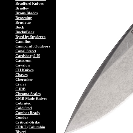
Bradford Knives
Bradley
Brous Blades
Browning
Brusletto
Buck
BucknBear
Byrd by Spyderco
Camillus
Campcraft Outdoors
Canal Street
Cardsharp2 IS
Casstrom
Cavalon
CH Knives
Chaves
Cherusker
Civivi
CJRB
Chroma Scales
CMB Made Knives
Cobratec
Cold Steel
Combat Ready
Condor
Critical-Strike
CRKT (Columbia
River)