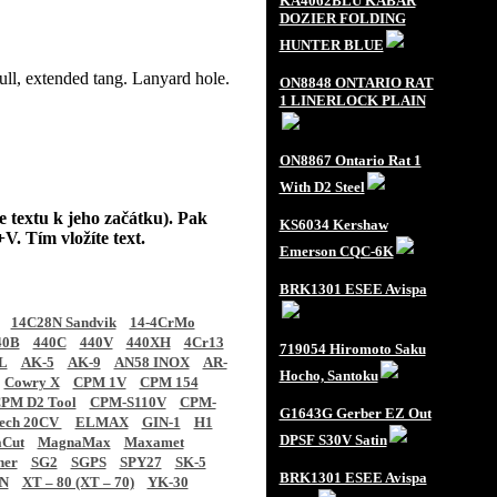
KA4062BLU KABAR
DOZIER FOLDING
HUNTER BLUE
ll, extended tang. Lanyard hole.
ON8848 ONTARIO RAT
1 LINERLOCK PLAIN
ON8867 Ontario Rat 1
With D2 Steel
e textu k jeho začátku). Pak
KS6034 Kershaw
V. Tím vložíte text.
Emerson CQC-6K
BRK1301 ESEE Avispa
14C28N Sandvik
14-4CrMo
40B
440C
440V
440XH
4Cr13
719054 Hiromoto Saku
L
AK-5
AK-9
AN58 INOX
AR-
Hocho, Santoku
Cowry X
CPM 1V
CPM 154
PM D2 Tool
CPM-S110V
CPM-
G1643G Gerber EZ Out
tech 20CV
ELMAX
GIN-1
H1
DPSF S30V Satin
Cut
MagnaMax
Maxamet
ner
SG2
SGPS
SPY27
SK-5
BRK1301 ESEE Avispa
N
XT – 80 (XT – 70)
YK-30