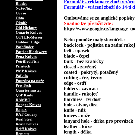
Formulář - reklamace zboží v záru
Blades
Formulář - vrácení zboží do 14-ti
Nože-Nůž
Ocaso
Omlouváme se za anglické popisky
Ohta
Oknife
Snadno lze přeložit zde :
Old Hickory
https://www.google.cz/language_to
Ontario Knives
OTTER-Messer
Nebo pomůže malý slovníček :
Outdoor Edge
back lock - pojistka na zadní rukoj
Pathfinder
belt - opasek
Patriot Bladewerx
blade - čepel
Pena Knives
bulk - bez krabičky
Petrified Fish
Piratech
closed - zavřený
PMP Knives
coated - pokrytý, potažený
Poikilo
cutting - řez, řezný
Pouzdra na nože
edge - ostří
Pro Tech
folders - zavírací
Quartermaster
handle - rukojeť
QSP Knife
hardness - tvrdost
RAMBO
hole - otvor, díra
Ranger Knives
Rapax
knife - nůž
RAT Cutlery
knives - nože
Real Steel
lanyard hole - dírka pro provázek
Reate Knives
leather - kůže
Reiff Knives
length - délka
Remette