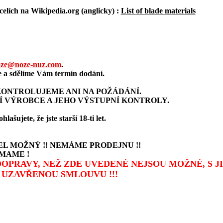
elích na Wikipedia.org (anglicky) :
List of blade materials
ze@noze-nuz.com
.
a sdělíme Vám termín dodání.
ONTROLUJEME ANI NA POŽÁDÁNÍ.
Í VÝROBCE A JEHO VÝSTUPNÍ KONTROLY.
šujete, že jste starší 18-ti let.
L MOŽNÝ !! NEMÁME PRODEJNU !!
MAME !
 DOPRAVY, NEŽ ZDE UVEDENÉ NEJSOU MOŽNÉ, S 
UZAVŘENOU SMLOUVU !!!