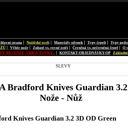
|
|
|
|
 hlavní strana
Nožířské oceli
Materiály střenek
Typy čepelí
Typy pojis
|
|
|
|
OŽŮ
Výběr nože
Zubaté vs. rovné ostří
Černěná vs. nečerněná čepel
O v
|
Y, RECENZE, VIDEA, FOTKY...
KONTAKT-OBJEDNÁVKY-OP
Základní 
Bradford Knives Guardian 3.2
Nože - Nůž
rd Knives Guardian 3.2 3D OD Green