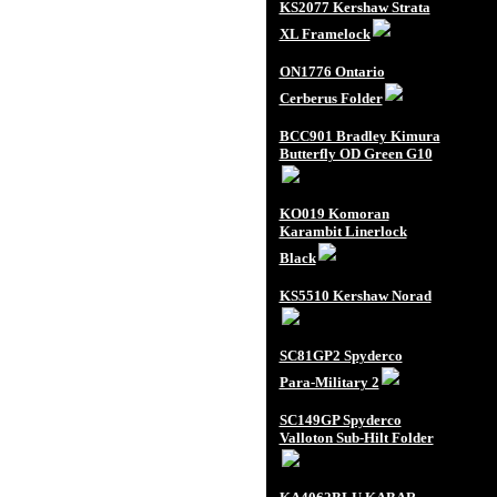
KS2077 Kershaw Strata
XL Framelock
ON1776 Ontario
Cerberus Folder
BCC901 Bradley Kimura
Butterfly OD Green G10
KO019 Komoran
Karambit Linerlock
Black
KS5510 Kershaw Norad
SC81GP2 Spyderco
Para-Military 2
SC149GP Spyderco
Valloton Sub-Hilt Folder