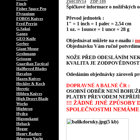
Z60CDV14
ZDP-189
Finch
Špičkové informace o nožířských oc
Fisher Space Pen
Flytanium
Převod jednotek :
FOBOS Knives
1" = 1 inch = 1 palec = 2,54 cm
Fred Perrin
G.Sakai
1 oz. = 1ounce = 1 unce = 28 g
Ganzo
GEO Knife
Objednávat můžete na e-mailu :
no
Gerber
Objednávku Vám ručně potvrdíme 
Giant Mouse
Grohmann
NOŽE PŘED ODESLÁNÍM NEK
Grissom
KVALITA JE ZODPOVĚDNOST
Guardian Tactical
Halfbreed Blades
Havalon
Odesláním objednávky zároveň prohla
Hazen Knives
Heckler & Koch
DOPRAVNÉ A BALNÉ ČR :
Heretic
OSOBNÍ ODBĚR NENÍ BOHUŽE
Hibben Knives
PLATBY PŘEVODEM NEPŘÍJÍ
High Desert Blade
!!! ŽÁDNÉ JINÉ ZPŮSOBY
Works
Hightron
SPOLEČNOSTMI NEMÁME 
Hydra
Higonokami
Hoback
Hogue
Honey Badger
Ibberson Yacht