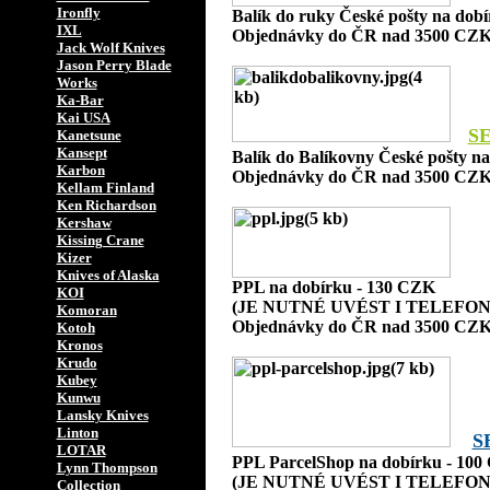
Ironfly
Balík do ruky České pošty na dob
IXL
Objednávky do ČR nad 3500 CZK
Jack Wolf Knives
Jason Perry Blade
Works
Ka-Bar
Kai USA
S
Kanetsune
Kansept
Balík do Balíkovny České pošty n
Karbon
Objednávky do ČR nad 3500 CZK
Kellam Finland
Ken Richardson
Kershaw
Kissing Crane
Kizer
Knives of Alaska
PPL na dobírku - 130 CZK
KOI
(JE NUTNÉ UVÉST I TELEFON
Komoran
Objednávky do ČR nad 3500 CZK
Kotoh
Kronos
Krudo
Kubey
Kunwu
Lansky Knives
Linton
S
LOTAR
PPL ParcelShop na dobírku - 10
Lynn Thompson
(JE NUTNÉ UVÉST I TELEFON
Collection