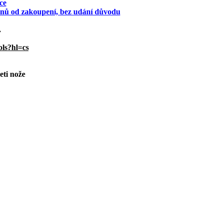
ce
 dnů od zakoupení, bez udání důvodu
.
ols?hl=cs
eti nože