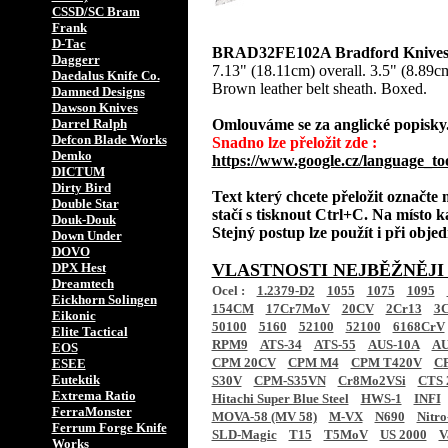
CSSD/SC Bram
Frank
D-Tac
BRAD32FE102A Bradford Knives 
Daggerr
7.13" (18.11cm) overall. 3.5" (8.89c
Daedalus Knife Co.
Brown leather belt sheath. Boxed.
Damned Designs
Dawson Knives
Darrel Ralph
Omlouváme se za anglické popisky
Defcon Blade Works
Snadno lze přeložit zde :
Demko
https://www.google.cz/language_to
DICTUM
Dirty Bird
Text který chcete přeložit označte
Double Star
stačí s tisknout Ctrl+C. Na místo k
Douk-Douk
Stejný postup lze použít i při obj
Down Under
DOVO
DPX Hest
VLASTNOSTI NEJBĚŽNĚJI
Dreamtech
Ocel :
1.2379-D2
1055
1075
1095
Eickhorn Solingen
154CM
17Cr7MoV
20CV
2Cr13
3C
Eikonic
50100
5160
52100
52100
6168CrV
Elite Tactical
RPM9
ATS-34
ATS-55
AUS-10A
AU
EOS
CPM 20CV
CPM M4
CPM T420V
C
ESEE
Eutektik
S30V
CPM-S35VN
Cr8Mo2VSi
CTS 
Extrema Ratio
Hitachi Super Blue Steel
HWS-1
INFI
FerraMonster
MOVA-58 (MV 58)
M-VX
N690
Nitro
Ferrum Forge Knife
SLD-Magic
T15
T5MoV
US 2000
V
Works