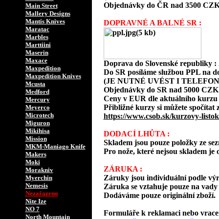
Objednávky do ČR nad 3500 CZK
Main Street
Mallery Designs
Mantis Knives
DOPRAVNÉ A BALNÉ SR :
Maratac
Marbles
Marttiini
Maserin
Maxace
Doprava do Slovenské republiky 
Maxpedition
Do SR posíláme službou PPL na d
Maxpedition Knives
(JE NUTNÉ UVÉST I TELEFON
Mcusta
Objednávky do SR nad 5000 CZK
Medford
Ceny v EUR dle aktuálního kurzu
Mercury
Přibližné kurzy si můžete spočítat 
Meyerco
Microtech
https://www.csob.sk/kurzovy-listok
Miguron
Mikihisa
DODACÍ LHŮTA :
Mission
Skladem jsou pouze položky ze s
MKM-Maniago Knife
Pro nože, které nejsou skladem je o
Makers
Moki
ZÁRUKA :
Morakniv
Záruky jsou individuální podle vý
Myerchin
Nemesis
Záruka se vztahuje pouze na vady 
Nezařazeno
Dodáváme pouze originální zboží.
Nite Ize
NO 7
Formuláře k reklamaci nebo vracení
North Mountain