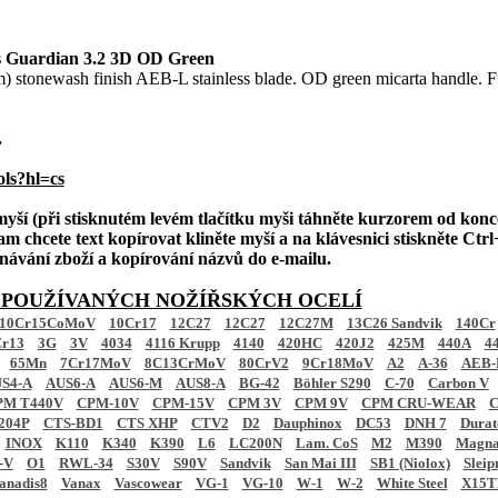
Guardian 3.2 3D OD Green
m) stonewash finish AEB-L stainless blade. OD green micarta handle. Fu
.
ols?hl=cs
 myší (při stisknutém levém tlačítku myši táhněte kurzorem od konc
am chcete text kopírovat kliněte myší a na klávesnici stiskněte Ctrl+
ednávání zboží a kopírování názvů do e-mailu.
 POUŽÍVANÝCH NOŽÍŘSKÝCH OCELÍ
10Cr15CoMoV
10Cr17
12C27
12C27
12C27M
13C26 Sandvik
140Cr
r13
3G
3V
4034
4116 Krupp
4140
420HC
420J2
425M
440A
4
65Mn
7Cr17MoV
8C13CrMoV
80CrV2
9Cr18MoV
A2
A-36
AEB-
S4-A
AUS6-A
AUS6-M
AUS8-A
BG-42
Böhler S290
C-70
Carbon V
PM T440V
CPM-10V
CPM-15V
CPM 3V
CPM 9V
CPM CRU-WEAR
C
204P
CTS-BD1
CTS XHP
CTV2
D2
Dauphinox
DC53
DNH 7
Dura
INOX
K110
K340
K390
L6
LC200N
Lam. CoS
M2
M390
Magna
-V
O1
RWL-34
S30V
S90V
Sandvik
San Mai III
SB1 (Niolox)
Sleip
anadis8
Vanax
Vascowear
VG-1
VG-10
W-1
W-2
White Steel
X15T