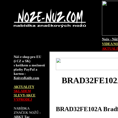
Nože - Nůž
VIDEA N
AKTUALIT
Náš e-shop pro EU
(i CZ a SK)
s košíkem a možností
platby PayPal a
kartou :
BRAD32FE102A 
KnivesKnife.com
AKTUALITY
SKLADEM
SLEVY-AKCE
VÝPRODEJ
BRAD32FE102A Bradfo
NABÍDKA
ZNAČEK NOŽŮ :
ABKT Tac