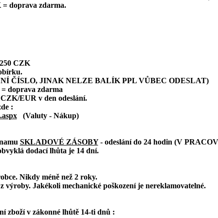
 = doprava zdarma.
: 250 CZK
obírku.
NÍ ČÍSLO, JINAK NELZE BALÍK PPL VŮBEC ODESLAT)
 = doprava zdarma
 CZK/EUR v den odeslání.
zde :
.aspx
(Valuty - Nákup)
eznamu
SKLADOVÉ ZÁSOBY
- odeslání do 24 hodin (V PRAC
bvyklá dodací lhůta je 14 dní.
robce. Nikdy méně než 2 roky.
z výroby. Jakékoli mechanické poškození je nereklamovatelné.
 zboží v zákonné lhůtě 14-ti dnů :