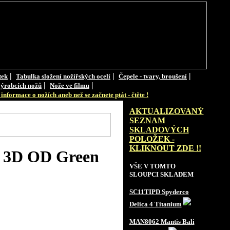
|
|
|
tek
Tabulka složení nožířských ocelí
Čepele - tvary, broušení
|
|
ýrobcích nožů
Nože ve filmu
informace o nožích aneb než se začnete ptát - čtěte !
AKTUALIZOVANÝ
SEZNAM
SKLADOVÝCH
POLOŽEK -
KLIKNOUT ZDE !!
 3D OD Green
VŠE V TOMTO
SLOUPCI SKLADEM
SC11TIPD Spyderco
Delica 4 Titanium
MAN8062 Mantis Bali