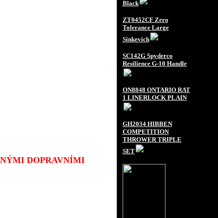
Black
ZT0452CF Zero
Tolerance Large
Sinkevich
SC142G Spyderco
Resilience G-10 Handle
ON8848 ONTARIO RAT
1 LINERLOCK PLAIN
GH2034 HIBBEN
COMPETITION
THROWER TRIPLE
SET
JINÝMI DOPRAVNÍMI