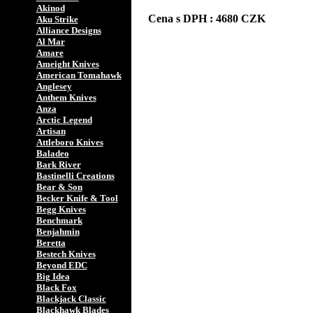
Akinod
Cena s DPH : 4680 CZK
Aku Strike
Alliance Designs
Al Mar
Amare
Ameight Knives
American Tomahawk
Anglesey
Anthem Knives
Anza
Arctic Legend
Artisan
Attleboro Knives
Baladeo
Bark River
Bastinelli Creations
Bear & Son
Becker Knife & Tool
Begg Knives
Benchmark
Benjahmin
Beretta
Bestech Knives
Beyond EDC
Big Idea
Black Fox
Blackjack Classic
Blackhawk Blades