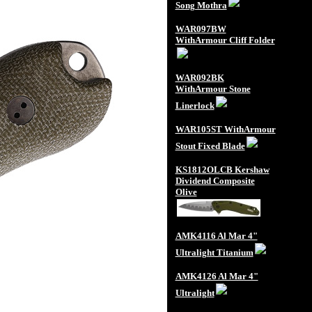
Song Mothra
WAR097BW
WithArmour Cliff Folder
WAR092BK
WithArmour Stone
Linerlock
WAR105ST WithArmour
Stout Fixed Blade
KS1812OLCB Kershaw
Dividend Composite
Olive
AMK4116 Al Mar 4"
Ultralight Titanium
AMK4126 Al Mar 4"
Ultralight