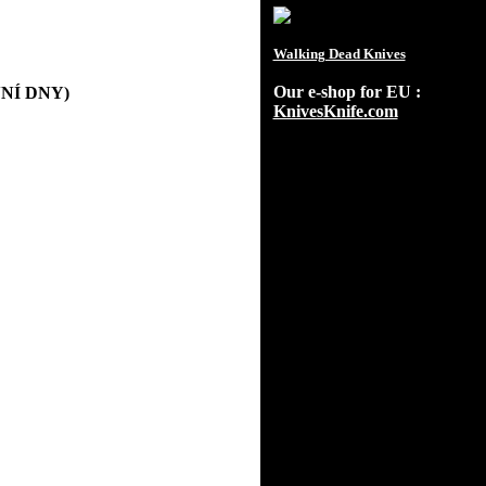
Walking Dead Knives
Our e-shop for EU :
OVNÍ DNY)
KnivesKnife.com