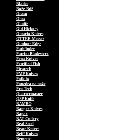
Blades
Nože-Nůž
Ocaso
Ohta
Oknife
Old Hickory
Ontario Knives
OTTER-Messer
Outdoor Edge
Pathfinder
Patriot Bladewerx
Pena Knives
Petrified Fish
Piratech
PMP Knives
Poikilo
Pouzdra na nože
Pro Tech
Quartermaster
QSP Knife
RAMBO
Ranger Knives
Rapax
RAT Cutlery
Real Steel
Reate Knives
Reiff Knives
Remette