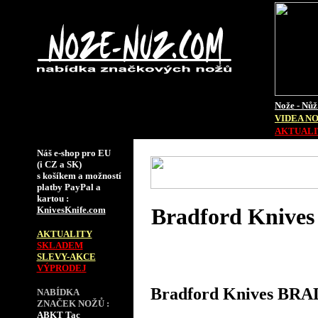
Nože - Nůž
VIDEA N
AKTUALIT
Náš e-shop pro EU
(i CZ a SK)
s košíkem a možností
platby PayPal a
kartou :
Bradford Knive
KnivesKnife.com
AKTUALITY
SKLADEM
SLEVY-AKCE
VÝPRODEJ
Bradford Knives BRA
NABÍDKA
ZNAČEK NOŽŮ :
ABKT Tac