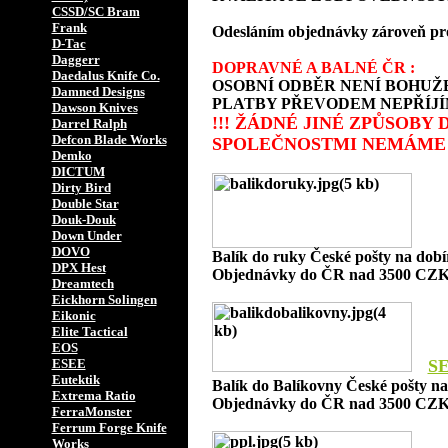
CSSD/SC Bram
Frank
Odesláním objednávky zároveň prohla
D-Tac
Daggerr
DOPRAVNÉ A BALNÉ ČR :
Daedalus Knife Co.
OSOBNÍ ODBĚR NENÍ BOHUŽE
Damned Designs
PLATBY PŘEVODEM NEPŘÍJÍ
Dawson Knives
!!! ŽÁDNÉ JINÉ ZPŮSOBY
Darrel Ralph
Defcon Blade Works
SPOLEČNOSTMI NEMÁME 
Demko
DICTUM
Dirty Bird
Double Star
Douk-Douk
Down Under
DOVO
Balík do ruky České pošty na dob
DPX Hest
Objednávky do ČR nad 3500 CZK
Dreamtech
Eickhorn Solingen
Eikonic
Elite Tactical
EOS
ESEE
S
Eutektik
Balík do Balíkovny České pošty n
Extrema Ratio
Objednávky do ČR nad 3500 CZK
FerraMonster
Ferrum Forge Knife
Works