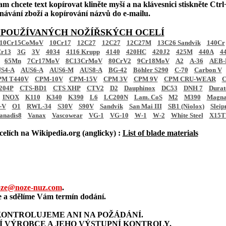
am chcete text kopírovat kliněte myší a na klávesnici stiskněte Ctrl+
ednávání zboží a kopírování názvů do e-mailu.
 POUŽÍVANÝCH NOŽÍŘSKÝCH OCELÍ
10Cr15CoMoV
10Cr17
12C27
12C27
12C27M
13C26 Sandvik
140Cr
r13
3G
3V
4034
4116 Krupp
4140
420HC
420J2
425M
440A
4
65Mn
7Cr17MoV
8C13CrMoV
80CrV2
9Cr18MoV
A2
A-36
AEB-
S4-A
AUS6-A
AUS6-M
AUS8-A
BG-42
Böhler S290
C-70
Carbon V
PM T440V
CPM-10V
CPM-15V
CPM 3V
CPM 9V
CPM CRU-WEAR
C
204P
CTS-BD1
CTS XHP
CTV2
D2
Dauphinox
DC53
DNH 7
Dura
INOX
K110
K340
K390
L6
LC200N
Lam. CoS
M2
M390
Magna
-V
O1
RWL-34
S30V
S90V
Sandvik
San Mai III
SB1 (Niolox)
Sleip
anadis8
Vanax
Vascowear
VG-1
VG-10
W-1
W-2
White Steel
X15T
elích na Wikipedia.org (anglicky) :
List of blade materials
ze@noze-nuz.com
.
a sdělíme Vám termín dodání.
ONTROLUJEME ANI NA POŽÁDÁNÍ.
Í VÝROBCE A JEHO VÝSTUPNÍ KONTROLY.