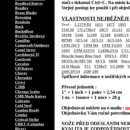
stačí s tisknout Ctrl+C. Na místo k
Bradford Knives
Stejný postup lze použít i při obj
Bradley
Brous Blades
Browning
VLASTNOSTI NEJBĚŽNĚJI
Brusletto
Ocel :
1.2379-D2
1055
1075
1095
Buck
154CM
17Cr7MoV
20CV
2Cr13
3C
BucknBear
50100
5160
52100
52100
6168CrV
Byrd by Spyderco
RPM9
ATS-34
ATS-55
AUS-10A
AU
Camillus
Campcraft Outdoors
CPM 20CV
CPM M4
CPM T420V
C
Canal Street
S30V
CPM-S35VN
Cr8Mo2VSi
CTS 
Cardsharp2 IS
Hitachi Super Blue Steel
HWS-1
INFI
Casstrom
MOVA-58 (MV 58)
M-VX
N690
Nitro
Cavalon
SLD-Magic
T15
T5MoV
US 2000
V
CH Knives
Z60CDV14
ZDP-189
Chaves
Špičkové informace o nožířských oc
Cherusker
Civivi
Převod jednotek :
CJRB
Chroma Scales
1" = 1 inch = 1 palec = 2,54 cm
CMB Made Knives
1 oz. = 1ounce = 1 unce = 28 g
Cobratec
Cold Steel
Objednávat můžete na e-mailu :
no
Combat Ready
Objednávku Vám ručně potvrdíme 
Condor
Critical-Strike
NOŽE PŘED ODESLÁNÍM NEK
CRKT (Columbia
KVALITA JE ZODPOVĚDNOST
River)