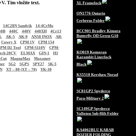
V. Tím vložíte text.
XL Framelock
ON1776 Ontario
Cerberus Folder
14C28N Sandvik
14-4CrMo
BCC901 Bradley Kimura
40B
440C
440V
440XH
4Cr13
Butterfly OD Green G10
L
AK-5
AK-9
AN58 INOX
AR-
Cowry X
CPM 1V
CPM 154
PM D2 Tool
CPM-S110V
CPM-
KO019 Komoran
tech 20CV
ELMAX
GIN-1
H1
Karambit Linerlock
Cut
MagnaMax
Maxamet
ner
SG2
SGPS
SPY27
SK-5
Black
N
XT – 80 (XT – 70)
YK-30
KS5510 Kershaw Norad
SC81GP2 Spyderco
Para-Military 2
SC149GP Spyderco
Valloton Sub-Hilt Folder
KA4062BLU KABAR
DOZIER FOLDING