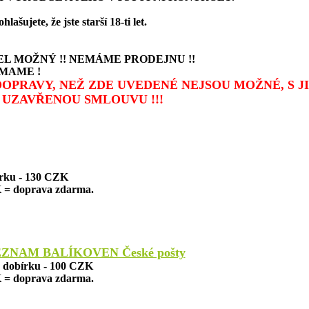
šujete, že jste starší 18-ti let.
L MOŽNÝ !! NEMÁME PRODEJNU !!
MAME !
 DOPRAVY, NEŽ ZDE UVEDENÉ NEJSOU MOŽNÉ, S 
UZAVŘENOU SMLOUVU !!!
írku - 130 CZK
 = doprava zdarma.
EZNAM BALÍKOVEN České pošty
a dobírku - 100 CZK
 = doprava zdarma.