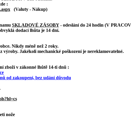
zde :
.aspx
(Valuty - Nákup)
eznamu
SKLADOVÉ ZÁSOBY
- odeslání do 24 hodin (V PRAC
bvyklá dodací lhůta je 14 dní.
robce. Nikdy méně než 2 roky.
z výroby. Jakékoli mechanické poškození je nereklamovatelné.
 zboží v zákonné lhůtě 14-ti dnů :
ce
 dnů od zakoupení, bez udání důvodu
.
ols?hl=cs
eti nože