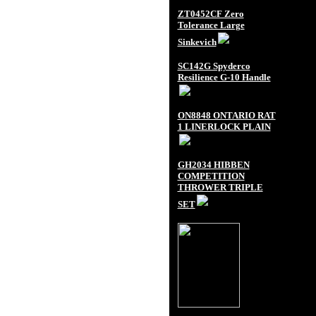
ZT0452CF Zero
Tolerance Large
Sinkevich
SC142G Spyderco
Resilience G-10 Handle
ON8848 ONTARIO RAT
1 LINERLOCK PLAIN
GH2034 HIBBEN
COMPETITION
THROWER TRIPLE
SET