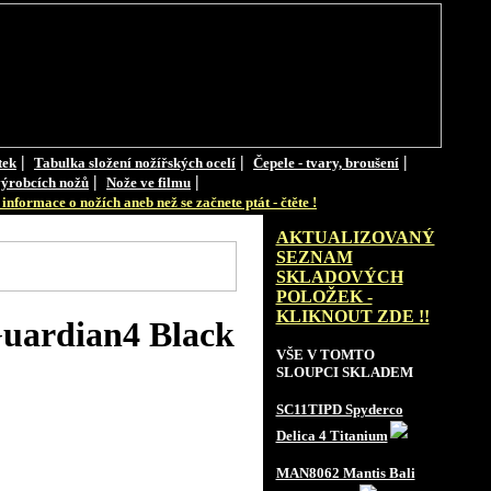
|
|
|
tek
Tabulka složení nožířských ocelí
Čepele - tvary, broušení
|
|
ýrobcích nožů
Nože ve filmu
informace o nožích aneb než se začnete ptát - čtěte !
AKTUALIZOVANÝ
SEZNAM
SKLADOVÝCH
POLOŽEK -
KLIKNOUT ZDE !!
uardian4 Black
VŠE V TOMTO
SLOUPCI SKLADEM
SC11TIPD Spyderco
Delica 4 Titanium
MAN8062 Mantis Bali