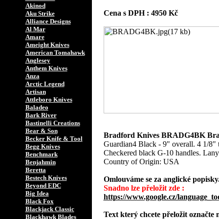
Akinod
Cena s DPH : 4950 Kč
Aku Strike
Alliance Designs
Al Mar
Amare
Ameight Knives
American Tomahawk
Anglesey
Anthem Knives
Anza
Arctic Legend
Artisan
Attleboro Knives
Baladeo
Bark River
Bastinelli Creations
Bear & Son
Bradford Knives BRADG4BK Brad
Becker Knife & Tool
Guardian4 Black - 9" overall. 4 1/8" 
Begg Knives
Checkered black G-10 handles. Lanya
Benchmark
Country of Origin: USA
Benjahmin
Beretta
Bestech Knives
Omlouváme se za anglické popisky
Beyond EDC
Snadno lze přeložit zde :
Big Idea
https://www.google.cz/language_to
Black Fox
Blackjack Classic
Text který chcete přeložit označte
Blackhawk Blades