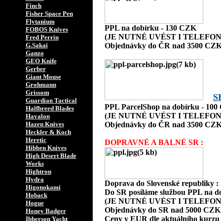
Finch
Fisher Space Pen
Flytanium
PPL na dobírku - 130 CZK
FOBOS Knives
(JE NUTNÉ UVÉST I TELEFON
Fred Perrin
G.Sakai
Objednávky do ČR nad 3500 CZK
Ganzo
GEO Knife
Gerber
Giant Mouse
Grohmann
Grissom
S
Guardian Tactical
PPL ParcelShop na dobírku - 10
Halfbreed Blades
(JE NUTNÉ UVÉST I TELEFON
Havalon
Hazen Knives
Objednávky do ČR nad 3500 CZK
Heckler & Koch
Heretic
DOPRAVNÉ A BALNÉ SR :
Hibben Knives
High Desert Blade
Works
Hightron
Hydra
Doprava do Slovenské republiky 
Higonokami
Do SR posíláme službou PPL na d
Hoback
(JE NUTNÉ UVÉST I TELEFON
Hogue
Objednávky do SR nad 5000 CZK
Honey Badger
Ceny v EUR dle aktuálního kurzu
Ibberson Yacht