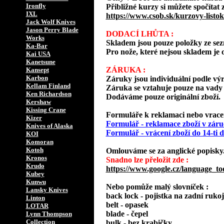
Ironfly
Přibližné kurzy si můžete spočítat 
IXL
https://www.csob.sk/kurzovy-listok
Jack Wolf Knives
Jason Perry Blade
DODACÍ LHŮTA :
Works
Skladem jsou pouze položky ze s
Ka-Bar
Pro nože, které nejsou skladem je o
Kai USA
Kanetsune
ZÁRUKA :
Kansept
Karbon
Záruky jsou individuální podle vý
Kellam Finland
Záruka se vztahuje pouze na vady 
Ken Richardson
Dodáváme pouze originální zboží.
Kershaw
Kissing Crane
Formuláře k reklamaci nebo vracení
Kizer
Formulář - reklamace zboží v záru
Knives of Alaska
Formulář - vrácení zboží do 14-ti
KOI
Komoran
Kotoh
Omlouváme se za anglické popisky
Kronos
Snadno lze přeložit zde :
Krudo
https://www.google.cz/language_to
Kubey
Kunwu
Nebo pomůže malý slovníček :
Lansky Knives
back lock - pojistka na zadní rukoj
Linton
belt - opasek
LOTAR
blade - čepel
Lynn Thompson
Collection
bulk - bez krabičky