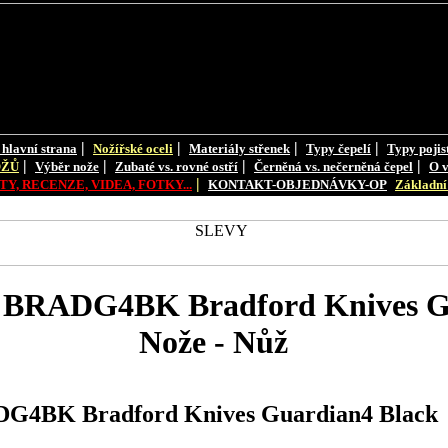
|
|
|
|
 hlavní strana
Nožířské oceli
Materiály střenek
Typy čepelí
Typy pojis
|
|
|
|
OŽŮ
Výběr nože
Zubaté vs. rovné ostří
Černěná vs. nečerněná čepel
O v
|
Y, RECENZE, VIDEA, FOTKY...
KONTAKT-OBJEDNÁVKY-OP
Základní 
s BRADG4BK Bradford Knives G
Nože - Nůž
DG4BK Bradford Knives Guardian4 Black