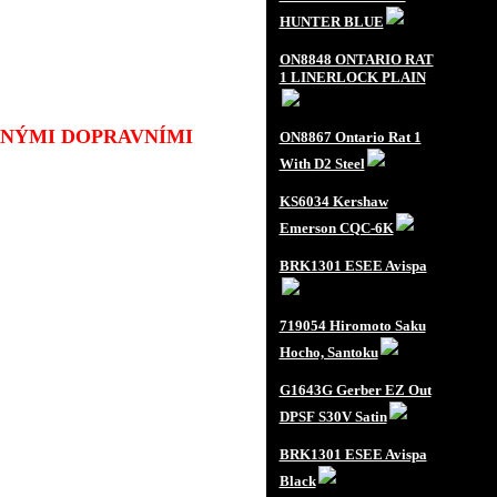
HUNTER BLUE
ON8848 ONTARIO RAT
1 LINERLOCK PLAIN
JINÝMI DOPRAVNÍMI
ON8867 Ontario Rat 1
With D2 Steel
KS6034 Kershaw
Emerson CQC-6K
BRK1301 ESEE Avispa
719054 Hiromoto Saku
Hocho, Santoku
G1643G Gerber EZ Out
DPSF S30V Satin
BRK1301 ESEE Avispa
Black