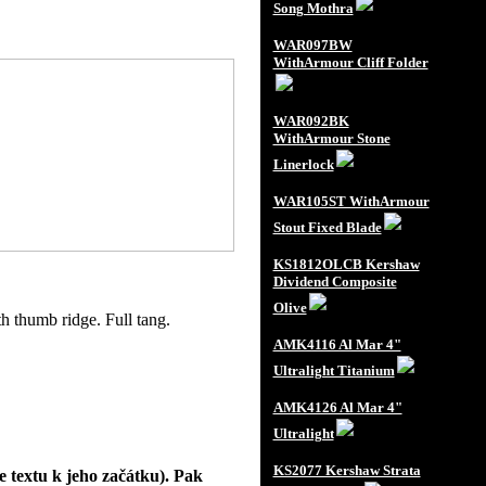
Song Mothra
WAR097BW
WithArmour Cliff Folder
WAR092BK
WithArmour Stone
Linerlock
WAR105ST WithArmour
Stout Fixed Blade
KS1812OLCB Kershaw
Dividend Composite
Olive
h thumb ridge. Full tang.
AMK4116 Al Mar 4"
Ultralight Titanium
AMK4126 Al Mar 4"
Ultralight
KS2077 Kershaw Strata
e textu k jeho začátku). Pak