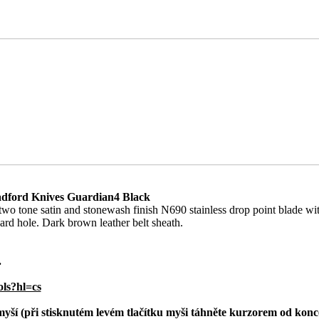
ford Knives Guardian4 Black
two tone satin and stonewash finish N690 stainless drop point blade wit
rd hole. Dark brown leather belt sheath.
.
ols?hl=cs
 myší (při stisknutém levém tlačítku myši táhněte kurzorem od konc