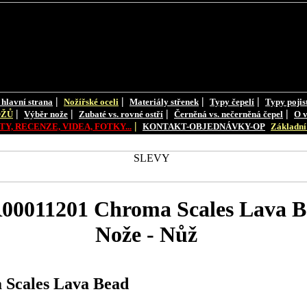
|
|
|
|
 hlavní strana
Nožířské oceli
Materiály střenek
Typy čepelí
Typy pojis
|
|
|
|
OŽŮ
Výběr nože
Zubaté vs. rovné ostří
Černěná vs. nečerněná čepel
O v
|
Y, RECENZE, VIDEA, FOTKY...
KONTAKT-OBJEDNÁVKY-OP
Základní 
0011201 Chroma Scales Lava B
Nože - Nůž
Scales Lava Bead