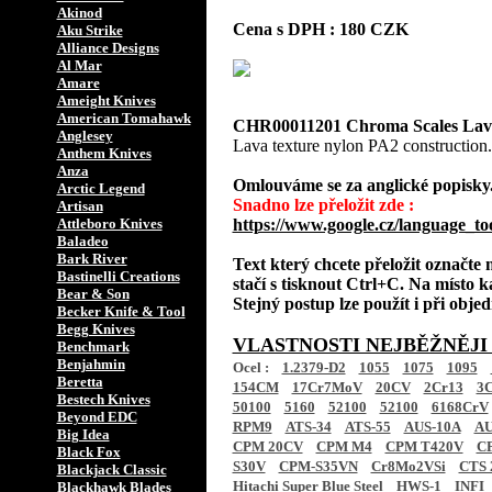
Akinod
Cena s DPH : 180 CZK
Aku Strike
Alliance Designs
Al Mar
Amare
Ameight Knives
American Tomahawk
CHR00011201 Chroma Scales Lav
Anglesey
Lava texture nylon PA2 construction. 
Anthem Knives
Anza
Omlouváme se za anglické popisky
Arctic Legend
Snadno lze přeložit zde :
Artisan
Attleboro Knives
https://www.google.cz/language_to
Baladeo
Bark River
Text který chcete přeložit označte
Bastinelli Creations
stačí s tisknout Ctrl+C. Na místo k
Bear & Son
Stejný postup lze použít i při obj
Becker Knife & Tool
Begg Knives
VLASTNOSTI NEJBĚŽNĚJI
Benchmark
Benjahmin
Ocel :
1.2379-D2
1055
1075
1095
Beretta
154CM
17Cr7MoV
20CV
2Cr13
3C
Bestech Knives
50100
5160
52100
52100
6168CrV
Beyond EDC
RPM9
ATS-34
ATS-55
AUS-10A
AU
Big Idea
CPM 20CV
CPM M4
CPM T420V
C
Black Fox
S30V
CPM-S35VN
Cr8Mo2VSi
CTS 
Blackjack Classic
Hitachi Super Blue Steel
HWS-1
INFI
Blackhawk Blades