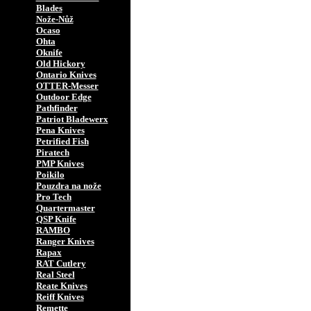
Blades
Nože-Nůž
Ocaso
Ohta
Oknife
Old Hickory
Ontario Knives
OTTER-Messer
Outdoor Edge
Pathfinder
Patriot Bladewerx
Pena Knives
Petrified Fish
Piratech
PMP Knives
Poikilo
Pouzdra na nože
Pro Tech
Quartermaster
QSP Knife
RAMBO
Ranger Knives
Rapax
RAT Cutlery
Real Steel
Reate Knives
Reiff Knives
Remette