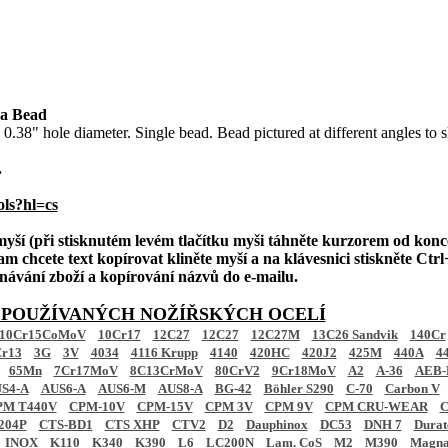
a Bead
0.38" hole diameter. Single bead. Bead pictured at different angles to
.
ols?hl=cs
 myší (při stisknutém levém tlačítku myši táhněte kurzorem od konc
am chcete text kopírovat kliněte myší a na klávesnici stiskněte Ctrl+
ednávání zboží a kopírování názvů do e-mailu.
 POUŽÍVANÝCH NOŽÍŘSKÝCH OCELÍ
10Cr15CoMoV
10Cr17
12C27
12C27
12C27M
13C26 Sandvik
140Cr
r13
3G
3V
4034
4116 Krupp
4140
420HC
420J2
425M
440A
4
65Mn
7Cr17MoV
8C13CrMoV
80CrV2
9Cr18MoV
A2
A-36
AEB-
S4-A
AUS6-A
AUS6-M
AUS8-A
BG-42
Böhler S290
C-70
Carbon V
PM T440V
CPM-10V
CPM-15V
CPM 3V
CPM 9V
CPM CRU-WEAR
C
204P
CTS-BD1
CTS XHP
CTV2
D2
Dauphinox
DC53
DNH 7
Dura
INOX
K110
K340
K390
L6
LC200N
Lam. CoS
M2
M390
Magna