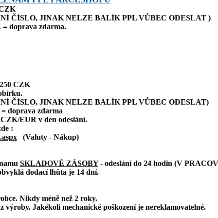
0 CZK
NÍ ČÍSLO, JINAK NELZE BALÍK PPL VŮBEC ODESLAT )
 = doprava zdarma.
: 250 CZK
obírku.
NÍ ČÍSLO, JINAK NELZE BALÍK PPL VŮBEC ODESLAT)
 = doprava zdarma
 CZK/EUR v den odeslání.
zde :
.aspx
(Valuty - Nákup)
eznamu
SKLADOVÉ ZÁSOBY
- odeslání do 24 hodin (V PRAC
bvyklá dodací lhůta je 14 dní.
robce. Nikdy méně než 2 roky.
z výroby. Jakékoli mechanické poškození je nereklamovatelné.