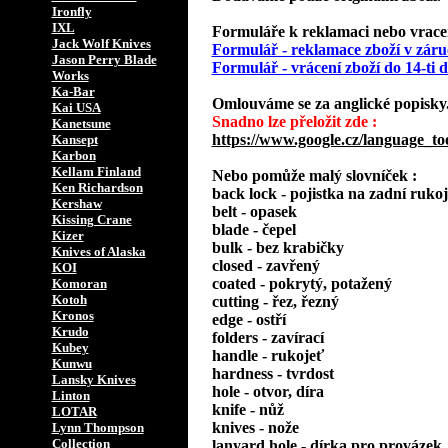
Ironfly
IXL
Formuláře k reklamaci nebo vracení
Jack Wolf Knives
Formulář - reklamace zboží v záru
Jason Perry Blade
Formulář - vrácení zboží do 14-ti
Works
Ka-Bar
Omlouváme se za anglické popisky
Kai USA
Snadno lze přeložit zde :
Kanetsune
https://www.google.cz/language_to
Kansept
Karbon
Kellam Finland
Nebo pomůže malý slovníček :
Ken Richardson
back lock - pojistka na zadní rukoj
Kershaw
belt - opasek
Kissing Crane
blade - čepel
Kizer
bulk - bez krabičky
Knives of Alaska
closed - zavřený
KOI
coated - pokrytý, potažený
Komoran
Kotoh
cutting - řez, řezný
Kronos
edge - ostří
Krudo
folders - zavírací
Kubey
handle - rukojeť
Kunwu
hardness - tvrdost
Lansky Knives
hole - otvor, díra
Linton
knife - nůž
LOTAR
knives - nože
Lynn Thompson
Collection
lanyard hole - dírka pro provázek