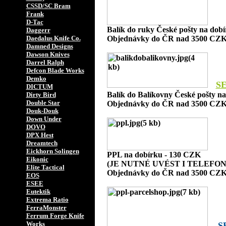
CSSD/SC Bram
Frank
D-Tac
Balík do ruky České pošty na dob
Daggerr
Daedalus Knife Co.
Objednávky do ČR nad 3500 CZK
Damned Designs
Dawson Knives
Darrel Ralph
Defcon Blade Works
Demko
S
DICTUM
Balík do Balíkovny České pošty n
Dirty Bird
Double Star
Objednávky do ČR nad 3500 CZK
Douk-Douk
Down Under
DOVO
DPX Hest
Dreamtech
Eickhorn Solingen
PPL na dobírku - 130 CZK
Eikonic
(JE NUTNÉ UVÉST I TELEFON
Elite Tactical
Objednávky do ČR nad 3500 CZK
EOS
ESEE
Eutektik
Extrema Ratio
FerraMonster
Ferrum Forge Knife
Works
S