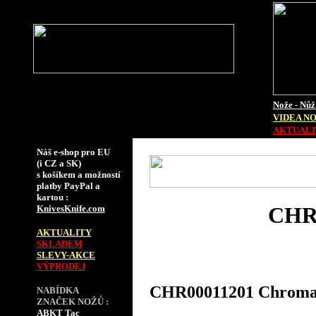
Nože - Nůž
VIDEA N
AKTUALIT
Náš e-shop pro EU
(i CZ a SK)
s košíkem a možností
platby PayPal a
kartou :
CHR0
KnivesKnife.com
AKTUALITY
SKLADEM
SLEVY-AKCE
VÝPRODEJ
CHR00011201 Chroma 
NABÍDKA
ZNAČEK NOŽŮ :
ABKT Tac