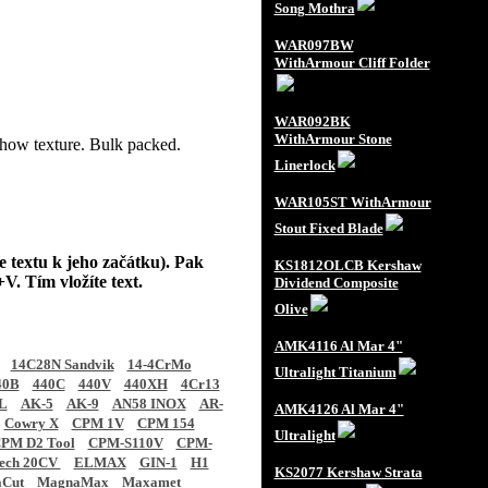
Song Mothra
WAR097BW
WithArmour Cliff Folder
WAR092BK
WithArmour Stone
 show texture. Bulk packed.
Linerlock
WAR105ST WithArmour
Stout Fixed Blade
e textu k jeho začátku). Pak
KS1812OLCB Kershaw
V. Tím vložíte text.
Dividend Composite
Olive
AMK4116 Al Mar 4"
14C28N Sandvik
14-4CrMo
Ultralight Titanium
40B
440C
440V
440XH
4Cr13
L
AK-5
AK-9
AN58 INOX
AR-
AMK4126 Al Mar 4"
Cowry X
CPM 1V
CPM 154
Ultralight
PM D2 Tool
CPM-S110V
CPM-
tech 20CV
ELMAX
GIN-1
H1
KS2077 Kershaw Strata
Cut
MagnaMax
Maxamet