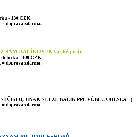
írku - 130 CZK
 = doprava zdarma.
EZNAM BALÍKOVEN České pošty
a dobírku - 100 CZK
 = doprava zdarma.
NÍ ČÍSLO, JINAK NELZE BALÍK PPL VŮBEC ODESLAT )
 = doprava zdarma.
EZNAM PPL PARCESHOPŮ