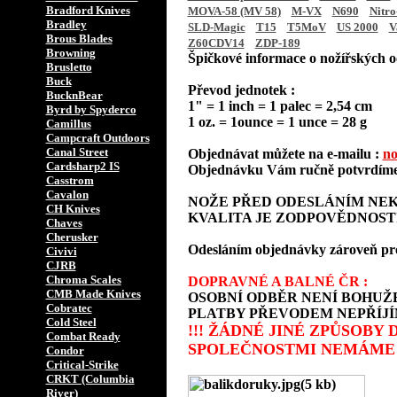
Bradford Knives
MOVA-58 (MV 58)
M-VX
N690
Nitro
Bradley
SLD-Magic
T15
T5MoV
US 2000
V
Brous Blades
Z60CDV14
ZDP-189
Browning
Špičkové informace o nožířských oc
Brusletto
Buck
Převod jednotek :
BucknBear
1" = 1 inch = 1 palec = 2,54 cm
Byrd by Spyderco
1 oz. = 1ounce = 1 unce = 28 g
Camillus
Campcraft Outdoors
Canal Street
Objednávat můžete na e-mailu :
no
Cardsharp2 IS
Objednávku Vám ručně potvrdíme 
Casstrom
Cavalon
NOŽE PŘED ODESLÁNÍM NEK
CH Knives
KVALITA JE ZODPOVĚDNOST
Chaves
Cherusker
Odesláním objednávky zároveň prohla
Civivi
CJRB
Chroma Scales
DOPRAVNÉ A BALNÉ ČR :
CMB Made Knives
OSOBNÍ ODBĚR NENÍ BOHUŽE
Cobratec
PLATBY PŘEVODEM NEPŘÍJÍ
Cold Steel
!!! ŽÁDNÉ JINÉ ZPŮSOBY
Combat Ready
SPOLEČNOSTMI NEMÁME 
Condor
Critical-Strike
CRKT (Columbia
River)