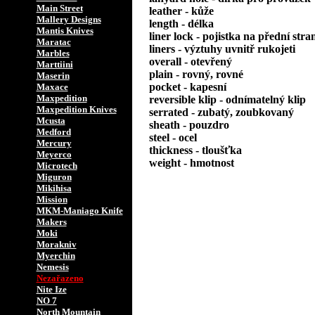
Main Street
leather - kůže
Mallery Designs
length - délka
Mantis Knives
liner lock - pojistka na přední stra
Maratac
liners - výztuhy uvnitř rukojeti
Marbles
overall - otevřený
Marttiini
plain - rovný, rovné
Maserin
pocket - kapesní
Maxace
Maxpedition
reversible klip - odnímatelný klip
Maxpedition Knives
serrated - zubatý, zoubkovaný
Mcusta
sheath - pouzdro
Medford
steel - ocel
Mercury
thickness - tloušťka
Meyerco
weight - hmotnost
Microtech
Miguron
Mikihisa
Mission
MKM-Maniago Knife
Makers
Moki
Morakniv
Myerchin
Nemesis
Nezařazeno
Nite Ize
NO 7
North Mountain