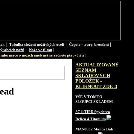
|
|
|
tek
Tabulka složení nožířských ocelí
Čepele - tvary, broušení
|
|
ýrobcích nožů
Nože ve filmu
informace o nožích aneb než se začnete ptát - čtěte !
AKTUALIZOVANÝ
SEZNAM
SKLADOVÝCH
POLOŽEK -
KLIKNOUT ZDE !!
ead
VŠE V TOMTO
SLOUPCI SKLADEM
SC11TIPD Spyderco
Delica 4 Titanium
MAN8062 Mantis Bali