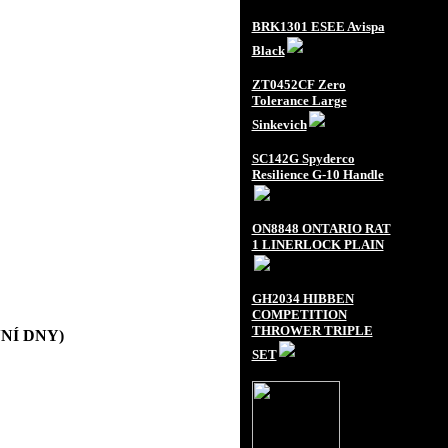
BRK1301 ESEE Avispa
Black
ZT0452CF Zero
Tolerance Large
Sinkevich
SC142G Spyderco
Resilience G-10 Handle
ON8848 ONTARIO RAT
1 LINERLOCK PLAIN
GH2034 HIBBEN
COMPETITION
THROWER TRIPLE
OVNÍ DNY)
SET