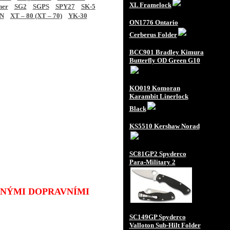
XL Framelock
ner
SG2
SGPS
SPY27
SK-5
N
XT – 80 (XT – 70)
YK-30
ON1776 Ontario
Cerberus Folder
BCC901 Bradley Kimura
Butterfly OD Green G10
KO019 Komoran
Karambit Linerlock
Black
KS5510 Kershaw Norad
SC81GP2 Spyderco
Para-Military 2
JINÝMI DOPRAVNÍMI
SC149GP Spyderco
Valloton Sub-Hilt Folder