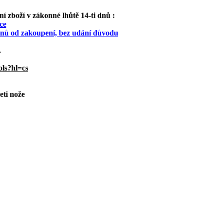
 zboží v zákonné lhůtě 14-ti dnů :
ce
 dnů od zakoupení, bez udání důvodu
.
ols?hl=cs
eti nože