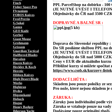
Finch
PPL ParcelShop na dobírku - 10
Fisher Space Pen
(JE NUTNÉ UVÉST I TELEFON
Flytanium
Objednávky do ČR nad 3500 CZK
FOBOS Knives
Fred Perrin
DOPRAVNÉ A BALNÉ SR :
G.Sakai
Ganzo
GEO Knife
Gerber
Giant Mouse
Grohmann
Doprava do Slovenské republiky 
Grissom
Do SR posíláme službou PPL na d
Guardian Tactical
(JE NUTNÉ UVÉST I TELEFON
Halfbreed Blades
Objednávky do SR nad 5000 CZK
Havalon
Ceny v EUR dle aktuálního kurzu
Hazen Knives
Přibližné kurzy si můžete spočítat 
Heckler & Koch
https://www.csob.sk/kurzovy-listok
Heretic
Hibben Knives
High Desert Blade
DODACÍ LHŮTA :
Works
Skladem jsou pouze položky ze s
Hightron
Pro nože, které nejsou skladem je o
Hydra
Higonokami
ZÁRUKA :
Hoback
Záruky jsou individuální podle vý
Hogue
Záruka se vztahuje pouze na vady 
Honey Badger
Dodáváme pouze originální zboží.
Ibberson Yacht