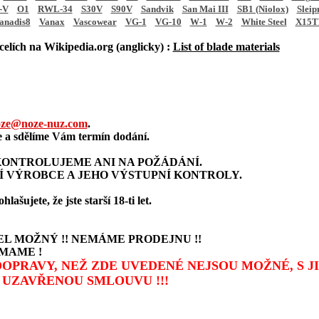
-V
O1
RWL-34
S30V
S90V
Sandvik
San Mai III
SB1 (Niolox)
Sleip
anadis8
Vanax
Vascowear
VG-1
VG-10
W-1
W-2
White Steel
X15T
elích na Wikipedia.org (anglicky) :
List of blade materials
ze@noze-nuz.com
.
a sdělíme Vám termín dodání.
ONTROLUJEME ANI NA POŽÁDÁNÍ.
Í VÝROBCE A JEHO VÝSTUPNÍ KONTROLY.
šujete, že jste starší 18-ti let.
L MOŽNÝ !! NEMÁME PRODEJNU !!
MAME !
 DOPRAVY, NEŽ ZDE UVEDENÉ NEJSOU MOŽNÉ, S 
UZAVŘENOU SMLOUVU !!!