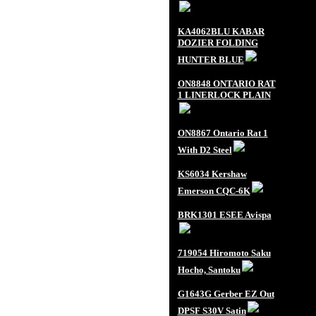
KA4062BLU KABAR
DOZIER FOLDING
HUNTER BLUE
ON8848 ONTARIO RAT
1 LINERLOCK PLAIN
ON8867 Ontario Rat 1
With D2 Steel
KS6034 Kershaw
Emerson CQC-6K
BRK1301 ESEE Avispa
719054 Hiromoto Saku
Hocho, Santoku
G1643G Gerber EZ Out
DPSF S30V Satin