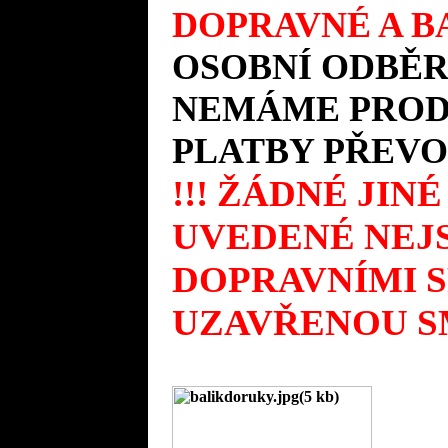
DOPRAVNÉ A BA
OSOBNÍ ODBĚR
NEMÁME PRODE
PLATBY PŘEVO
!!! ŽÁDNÉ JIN
UVEDENÉ NEJS
DOPRAVNÍMI 
UZAVŘENOU SM