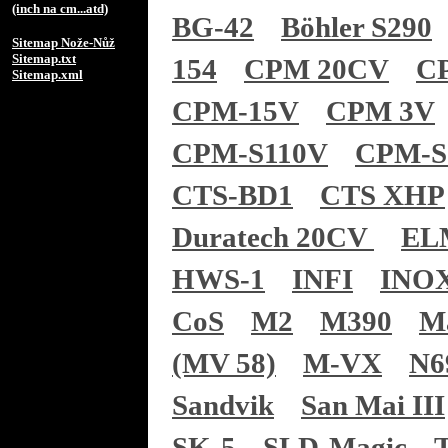
(inch na cm...atd)
BG-42
Böhler S290
Sitemap Nože-Nůž
Sitemap.txt
154
CPM 20CV
C
Sitemap.xml
CPM-15V
CPM 3V
CPM-S110V
CPM-S
CTS-BD1
CTS XHP
Duratech 20CV
EL
HWS-1
INFI
INO
CoS
M2
M390
M
(MV 58)
M-VX
N6
Sandvik
San Mai III
SK-5
SLD-Magic