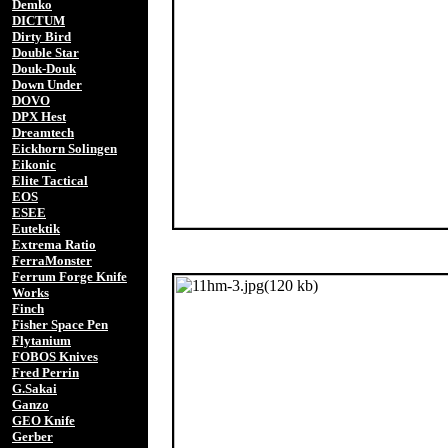
Demko
DICTUM
Dirty Bird
Double Star
Douk-Douk
Down Under
DOVO
DPX Hest
Dreamtech
Eickhorn Solingen
Eikonic
Elite Tactical
EOS
ESEE
Eutektik
Extrema Ratio
FerraMonster
Ferrum Forge Knife
Works
Finch
Fisher Space Pen
Flytanium
FOBOS Knives
Fred Perrin
G.Sakai
Ganzo
GEO Knife
Gerber