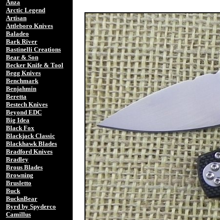
Anza
Arctic Legend
Artisan
Attleboro Knives
Baladeo
Bark River
Bastinelli Creations
Bear & Son
Becker Knife & Tool
Begg Knives
Benchmark
Benjahmin
Beretta
Bestech Knives
Beyond EDC
Big Idea
Black Fox
Blackjack Classic
Blackhawk Blades
Bradford Knives
Bradley
Brous Blades
Browning
Brusletto
Buck
BucknBear
Byrd by Spyderco
Camillus