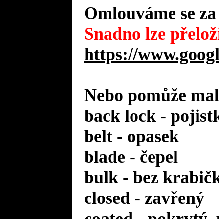
Omlouváme se za 
Snadno lze přeloži
https://www.googl
Nebo pomůže malý
back lock - pojist
belt - opasek
blade - čepel
bulk - bez krabič
closed - zavřený
coated - pokrytý,