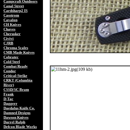
Campcraft Outdoors
Canal Street
Cardsharp2 IS
Casstrom
Cavalon
CH Knives
Chaves
Cherusker
Civivi
CJRB
Chroma Scales
CMB Made Knives
Cobratec
Cold Steel
Combat Ready
Condor
Critical-Strike
CRKT (Columbia
River)
CSSD/SC Bram
Frank
D-Tac
Daggerr
Daedalus Knife Co.
Damned Designs
Dawson Knives
Darrel Ralph
Defcon Blade Works