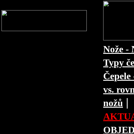
Nože - 
Typy če
Čepele 
vs. rovn
|
nožů
AKTUA
OBJE