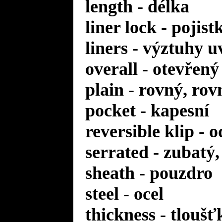
length - délka
liner lock - pojis
liners - výztuhy u
overall - otevřený
plain - rovný, rov
pocket - kapesní
reversible klip - 
serrated - zubatý
sheath - pouzdro
steel - ocel
thickness - tloušť