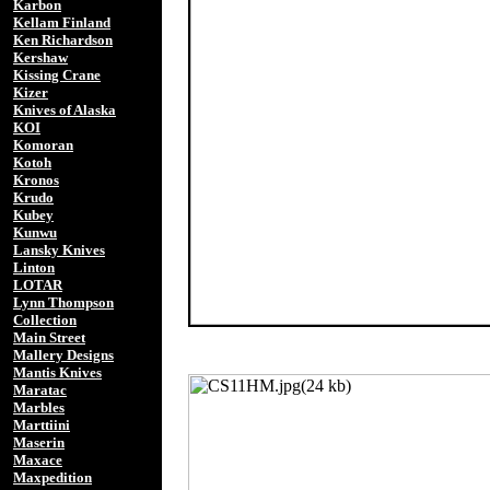
Karbon
Kellam Finland
Ken Richardson
Kershaw
Kissing Crane
Kizer
Knives of Alaska
KOI
Komoran
Kotoh
Kronos
Krudo
Kubey
Kunwu
Lansky Knives
Linton
LOTAR
Lynn Thompson
Collection
Main Street
Mallery Designs
Mantis Knives
Maratac
Marbles
Marttiini
Maserin
Maxace
Maxpedition