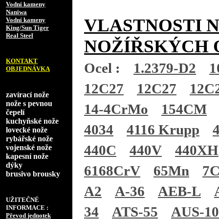
Vodní kameny
Naniwa
VLASTNOSTI 
Vodní kameny
King/Sun Tiger
Real Steel
NOŽÍŘSKÝCH 
KONTAKT
Ocel :
1.2379-D2
1
OBJEDNÁVKA
12C27
12C27
12C
zavírací nože
nože s pevnou
14-4CrMo
154CM
čepelí
kuchyňské nože
4034
4116 Krupp
lovecké nože
rybářské nože
440C
440V
440XH
vojenské nože
kapesní nože
dýky
6168CrV
65Mn
7
brusivo brousky
A2
A-36
AEB-L
UŽITEČNÉ
INFORMACE :
34
ATS-55
AUS-1
Převod jednotek