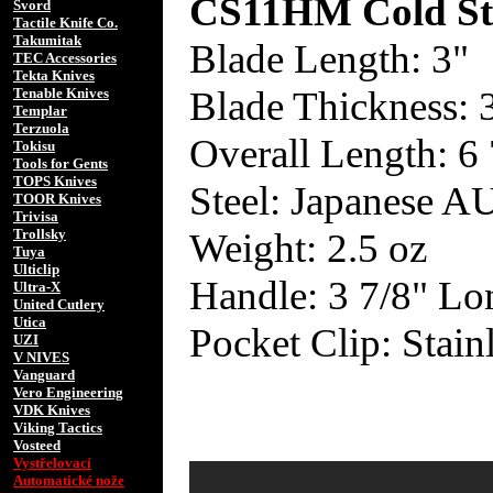
CS11HM Cold Ste
Svord
Tactile Knife Co.
Takumitak
Blade Length: 3"
TEC Accessories
Tekta Knives
Blade Thickness:
Tenable Knives
Templar
Terzuola
Overall Length: 6 
Tokisu
Tools for Gents
TOPS Knives
Steel: Japanese A
TOOR Knives
Trivisa
Weight: 2.5 oz
Trollsky
Tuya
Ulticlip
Handle: 3 7/8" L
Ultra-X
United Cutlery
Utica
Pocket Clip: Stainl
UZI
V NIVES
Vanguard
Vero Engineering
VDK Knives
Viking Tactics
Vosteed
Vystřelovací
Automatické nože