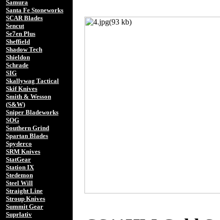
Samura
Santa Fe Stoneworks
SCAR Blades
Sencut
Se7en Plus
Sheffield
Shadow Tech
Shieldon
Schrade
SIG
Skallywag Tactical
Skif Knives
Smith & Wesson
(S&W)
Sniper Bladeworks
SOG
Southern Grind
Spartan Blades
Spyderco
SRM Knives
StatGear
Station IX
Stedemon
Steel Will
Straight Line
Stroup Knives
Summit Gear
Suprlativ