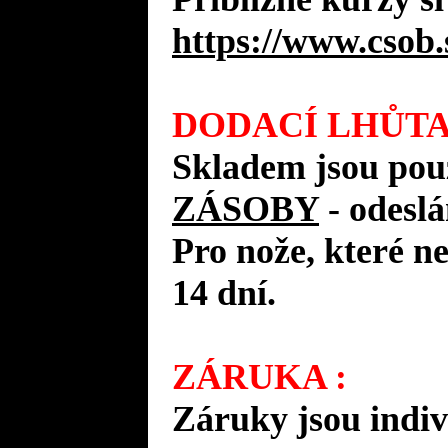
https://www.csob.
DODACÍ LHŮTA
Skladem jsou pou
ZÁSOBY
- odes
Pro nože, které n
14 dní.
ZÁRUKA :
Záruky jsou indiv