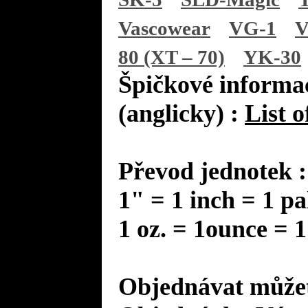
Vascowear
VG-1
V
80 (XT – 70)
YK-30
Špičkové informac
(anglicky) :
List o
Převod jednotek :
1" = 1 inch = 1 pa
1 oz. = 1ounce = 1
Objednávat můžet