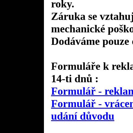
roky.
Záruka se vztahuj
mechanické poško
Dodáváme pouze o
Formuláře k rekla
14-ti dnů :
Formulář - reklam
Formulář - vrácen
udání důvodu