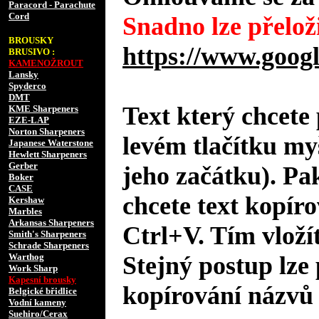
Paracord - Parachute
Cord
Snadno lze přeloži
BROUSKY
https://www.googl
BRUSIVO :
KAMENOŽROUT
Lansky
Spyderco
DMT
Text který chcete 
KME Sharpeners
EZE-LAP
Norton Sharpeners
levém tlačítku my
Japanese Waterstone
Hewlett Sharpeners
Gerber
jeho začátku). Pa
Boker
CASE
chcete text kopíro
Kershaw
Marbles
Arkansas Sharpeners
Ctrl+V. Tím vložít
Smith's Sharpeners
Schrade Sharpeners
Warthog
Stejný postup lze 
Work Sharp
Kapesní brousky
kopírování názvů 
Belgické břidlice
Vodní kameny
Suehiro/Cerax