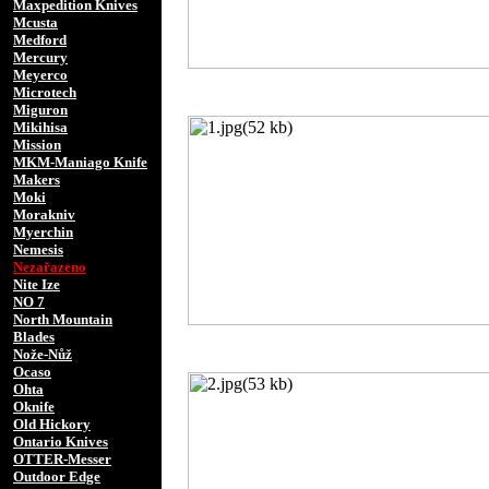
Maxpedition Knives
Mcusta
Medford
Mercury
Meyerco
Microtech
Miguron
Mikihisa
Mission
MKM-Maniago Knife
Makers
Moki
Morakniv
Myerchin
Nemesis
Nezařazeno
Nite Ize
NO 7
North Mountain
Blades
Nože-Nůž
Ocaso
Ohta
Oknife
Old Hickory
Ontario Knives
OTTER-Messer
Outdoor Edge