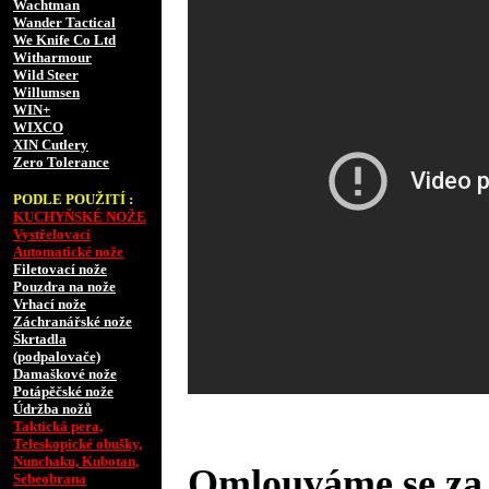
Wachtman
Wander Tactical
We Knife Co Ltd
Witharmour
Wild Steer
Willumsen
WIN+
WIXCO
XIN Cutlery
Zero Tolerance
PODLE POUŽITÍ :
KUCHYŇSKÉ NOŽE
Vystřelovací
Automatické nože
Filetovací nože
Pouzdra na nože
Vrhací nože
Záchranářské nože
Škrtadla
(podpalovače)
Damaškové nože
Potápěčské nože
Údržba nožů
Taktická pera,
Teleskopické obušky,
Nunchaku, Kubotan,
Omlouváme se za 
Sebeobrana