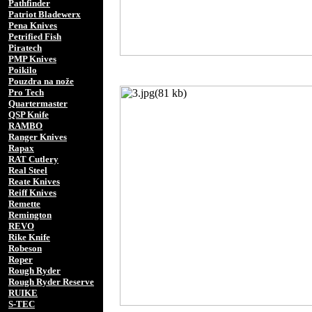
Pathfinder
Patriot Bladewerx
Pena Knives
Petrified Fish
Piratech
PMP Knives
Poikilo
Pouzdra na nože
Pro Tech
Quartermaster
QSP Knife
RAMBO
Ranger Knives
Rapax
RAT Cutlery
Real Steel
Reate Knives
Reiff Knives
Remette
Remington
REVO
Rike Knife
Robeson
Roper
Rough Ryder
Rough Ryder Reserve
RUIKE
S-TEC