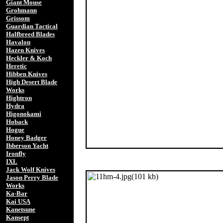
Giant Mouse
Grohmann
Grissom
Guardian Tactical
Halfbreed Blades
Havalon
Hazen Knives
Heckler & Koch
Heretic
Hibben Knives
High Desert Blade
Works
Hightron
Hydra
Higonokami
Hoback
Hogue
Honey Badger
Ibberson Yacht
Ironfly
IXL
Jack Wolf Knives
Jason Perry Blade
Works
Ka-Bar
Kai USA
Kanetsune
Kansept