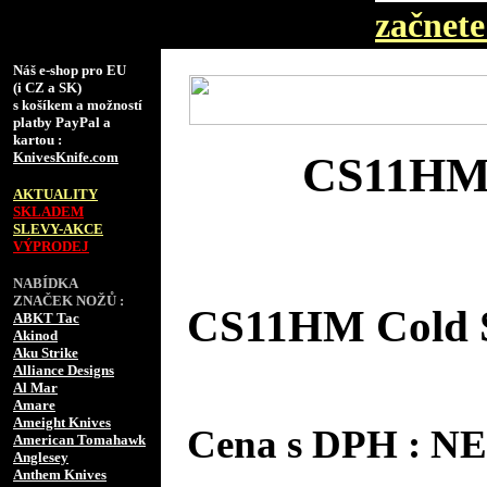
začnete 
Náš e-shop pro EU
(i CZ a SK)
s košíkem a možností
platby PayPal a
kartou :
KnivesKnife.com
CS11HM C
AKTUALITY
SKLADEM
SLEVY-AKCE
VÝPRODEJ
NABÍDKA
ZNAČEK NOŽŮ :
CS11HM Cold St
ABKT Tac
Akinod
Aku Strike
Alliance Designs
Al Mar
Amare
Ameight Knives
Cena s DPH : 
American Tomahawk
Anglesey
Anthem Knives