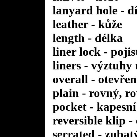
lanyard hole - d
leather - kůže
length - délka
liner lock - poji
liners - výztuhy
overall - otevře
plain - rovný, r
pocket - kapesní
reversible klip 
serrated - zuba