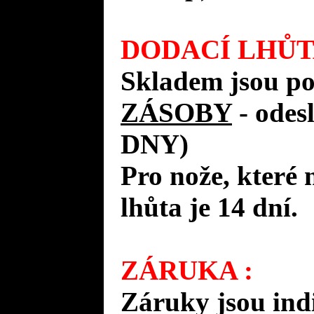
DODACÍ LHŮT
Skladem jsou p
ZÁSOBY
- ode
DNY)
Pro nože, které 
lhůta je 14 dní.
ZÁRUKA :
Záruky jsou ind