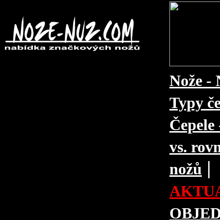
Nože - 
Typy če
Čepele 
vs. rovn
|
nožů
AKTUA
OBJE