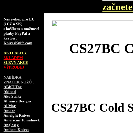
začnete 
Náš e-shop pro EU
(i CZ a SK)
s košíkem a možností
platby PayPal a
kartou :
KnivesKnife.com
CS27BC Co
AKTUALITY
SKLADEM
SLEVY-AKCE
VÝPRODEJ
NABÍDKA
ZNAČEK NOŽŮ :
ABKT Tac
Akinod
Aku Strike
Alliance Designs
CS27BC Cold St
Al Mar
Amare
Ameight Knives
American Tomahawk
Anglesey
Anthem Knives