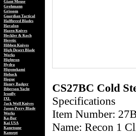
Giant Mouse
Grohmann
Grissom
Guardian Tactical
Halfbreed Blades
Havalon
Hazen Knives
Heckler & Koch
Heretic
Hibben Knives
High Desert Blade
Works
Hightron
Hydra
Higonokami
Hoback
Hogue
CS27BC Cold Ste
Honey Badger
Ibberson Yacht
Ironfly
Specifications
IXL
Jack Wolf Knives
Jason Perry Blade
Item Number: 27
Works
Ka-Bar
Kai USA
Name: Recon 1 Cl
Kanetsune
Kansept