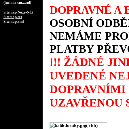
(inch na cm...atd)
DOPRAVNÉ A B
Sitemap Nože-Nůž
Sitemap.txt
OSOBNÍ ODBĚ
Sitemap.xml
NEMÁME PROD
PLATBY PŘEV
!!! ŽÁDNÉ JI
UVEDENÉ NEJ
DOPRAVNÍMI
UZAVŘENOU S