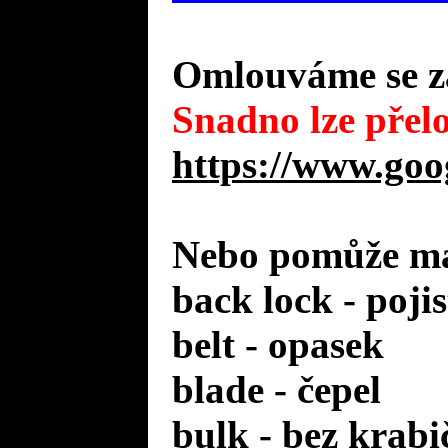
Omlouváme se za
Snadno lze přelo
https://www.goo
Nebo pomůže mal
back lock - poji
belt - opasek
blade - čepel
bulk - bez krabi