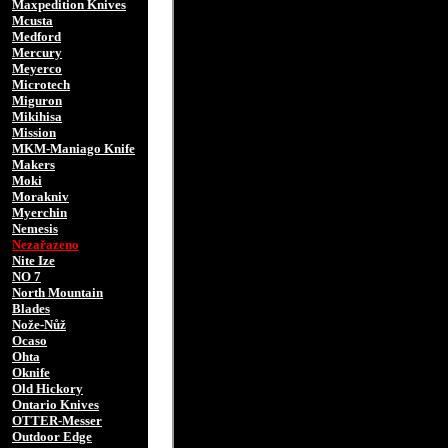
Maxpedition Knives
Mcusta
Medford
Mercury
Meyerco
Microtech
Miguron
Mikihisa
Mission
MKM-Maniago Knife
Makers
Moki
Morakniv
Myerchin
Nemesis
Nezařazeno
Nite Ize
NO 7
North Mountain
Blades
Nože-Nůž
Ocaso
Ohta
Oknife
Old Hickory
Ontario Knives
OTTER-Messer
Outdoor Edge