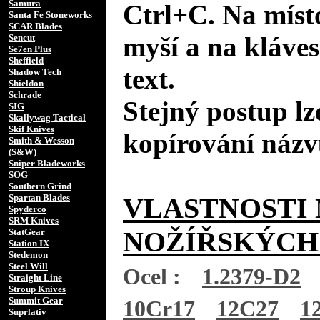
Samura
Ctrl+C. Na místo
Santa Fe Stoneworks
SCAR Blades
myší a na kláves
Sencut
Se7en Plus
Sheffield
text.
Shadow Tech
Shieldon
Schrade
Stejný postup lz
SIG
Skallywag Tactical
Skif Knives
kopírování názv
Smith & Wesson
(S&W)
Sniper Bladeworks
SOG
Southern Grind
Spartan Blades
VLASTNOSTI 
Spyderco
SRM Knives
NOŽÍŘSKÝCH
StatGear
Station IX
Stedemon
Steel Will
Ocel :
1.2379-D2
Straight Line
Stroup Knives
Summit Gear
10Cr17
12C27
1
Suprlativ