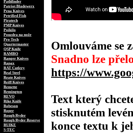
Pathfinder
Patriot Bladewerx
Pena Knives
Petrified Fish
Piratech
PMP Knives
Poikilo
Pouzdra na nože
Pro Tech
Omlouváme se za
Quartermaster
QSP Knife
RAMBO
Snadno lze přelo
Ranger Knives
Rapax
RAT Cutlery
https://www.goo
Real Steel
Reate Knives
Reiff Knives
Remette
Remington
Text který chcet
REVO
Rike Knife
Robeson
stisknutém levé
Roper
Rough Ryder
Rough Ryder Reserve
konce textu k je
RUIKE
S-TEC