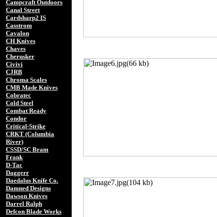
Campcraft Outdoors
Canal Street
Cardsharp2 IS
Casstrom
Cavalon
CH Knives
Chaves
Cherusker
Civivi
CJRB
Chroma Scales
CMB Made Knives
Cobratec
Cold Steel
Combat Ready
Condor
Critical-Strike
CRKT (Columbia
River)
CSSD/SC Bram
Frank
D-Tac
Daggerr
Daedalus Knife Co.
Damned Designs
Dawson Knives
Darrel Ralph
Defcon Blade Works