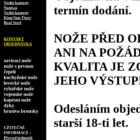
Vodní kameny
termín dodání.
Naniwa
Vodní kameny
King/Sun Tiger
Real Steel
NOŽE PŘED 
KONTAKT
OBJEDNÁVKA
ANI NA POŽÁD
zavírací nože
KVALITA JE 
nože s pevnou
čepelí
JEHO VÝSTUP
kuchyňské nože
lovecké nože
rybářské nože
vojenské nože
kapesní nože
Odesláním objed
dýky
brusivo brousky
starší 18-ti let.
UŽITEČNÉ
INFORMACE :
Převod jednotek