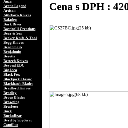
Anza
Cena s DPH : 4
Arctic Legend
Artisan
Attleboro Knives
Baladeo
Bark River
Bastinelli Creations
Bear & Son
Becker Knife & Tool
Begg Knives
Benchmark
Benjahmin
Beretta
Bestech Knives
Beyond EDC
Big Idea
Black Fox
Blackjack Classic
Blackhawk Blades
Bradford Knives
Bradley
Brous Blades
Browning
Brusletto
Buck
BucknBear
Byrd by Spyderco
Camillus