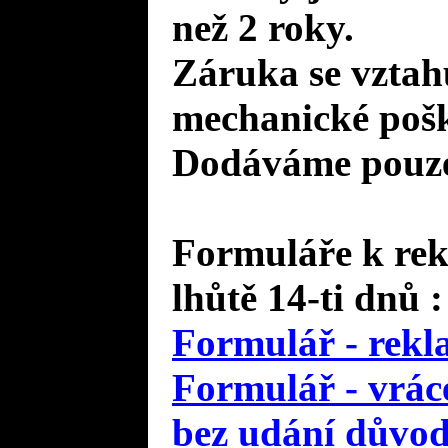
než 2 roky.
Záruka se vztah
mechanické pošk
Dodáváme pouze 
Formuláře k rek
lhůtě 14-ti dnů :
Formulář - rekl
Formulář - vráce
bez udání důvo