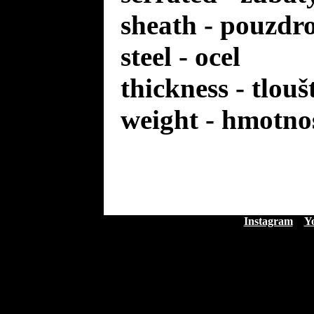
sheath - pouzdr
steel - ocel
thickness - tlou
weight - hmotno
Instagram
Y