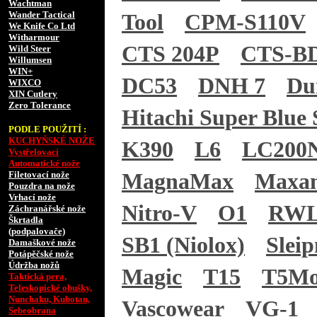
Wachtman
Wander Tactical
Tool
CPM-S110V
We Knife Co Ltd
Witharmour
CTS 204P
CTS-B
Wild Steer
Willumsen
WIN+
DC53
DNH 7
Du
WIXCO
XIN Cutlery
Zero Tolerance
Hitachi Super Blue 
PODLE POUŽITÍ :
KUCHYŇSKÉ NOŽE
K390
L6
LC200
Vystřelovací
Automatické nože
Filetovací nože
MagnaMax
Maxa
Pouzdra na nože
Vrhací nože
Nitro-V
O1
RWL
Záchranářské nože
Škrtadla
(podpalovače)
SB1 (Niolox)
Sleip
Damaškové nože
Potápěčské nože
Údržba nožů
Magic
T15
T5M
Taktická pera,
Teleskopické obušky,
Nunchaku, Kubotan,
Vascowear
VG-1
Sebeobrana