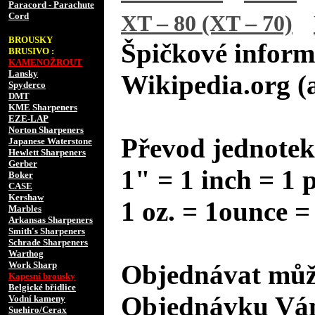
Paracord - Parachute
Cord
XT – 80 (XT – 70)
BROUSKY
Špičkové inform
BRUSIVO :
KAMENOŽROUT
Lansky
Wikipedia.org (
Spyderco
DMT
KME Sharpeners
EZE-LAP
Norton Sharpeners
Převod jednotek
Japanese Waterstone
Hewlett Sharpeners
Gerber
1" = 1 inch = 1 
Boker
CASE
Kershaw
1 oz. = 1ounce =
Marbles
Arkansas Sharpeners
Smith's Sharpeners
Schrade Sharpeners
Warthog
Work Sharp
Objednávat může
Kapesní brousky
Belgické břidlice
Objednávku Vám
Vodní kameny
Suehiro/Cerax