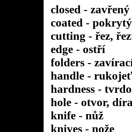
closed - zavřený
coated - pokrytý
cutting - řez, ře
edge - ostří
folders - zavírac
handle - rukoje
hardness - tvrdo
hole - otvor, dír
knife - nůž
knives - nože