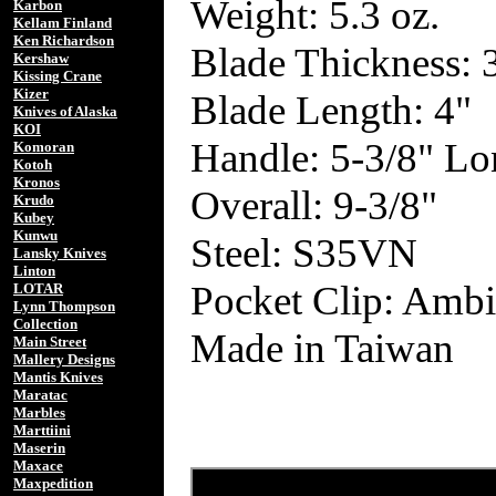
Weight: 5.3 oz.
Karbon
Kellam Finland
Ken Richardson
Blade Thickness:
Kershaw
Kissing Crane
Kizer
Blade Length: 4"
Knives of Alaska
KOI
Handle: 5-3/8" L
Komoran
Kotoh
Kronos
Overall: 9-3/8"
Krudo
Kubey
Kunwu
Steel: S35VN
Lansky Knives
Linton
Pocket Clip: Ambi
LOTAR
Lynn Thompson
Collection
Made in Taiwan
Main Street
Mallery Designs
Mantis Knives
Maratac
Marbles
Marttiini
Maserin
Maxace
Maxpedition