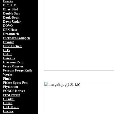
Demko
DICTUM
Dirty Bird
Double Star
Douk-Douk
Down Under
DOVO
DPX Hest
Dreamtech
Eickhorn Solingen
Eikonic
Elite Tactical
EOS
ESEE
Eutektik
Extrema Ratio
FerraMonster
Ferrum Forge Knife
Works
Finch
Fisher Space Pen
Flytanium
FOBOS Knives
Fred Perrin
G.Sakai
Ganzo
GEO Knife
Gerber