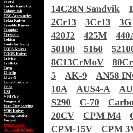
Svord
14C28N Sandvik
Tactile Knife Co.
Takumitak
TEC Accessories
2Cr13
3Cr13
3G
Tekta Knives
Tenable Knives
Templar
420J2
425M
440
Terzuola
Tokisu
Tools for Gents
50100
5160
5210
TOPS Knives
TOOR Knives
Trivisa
8C13CrMoV
80C
Trollsky
Tuya
Ulticlip
5
AK-9
AN58 I
Ultra-X
United Cutlery
10A
AUS4-A
AU
Utica
UZI
V NIVES
S290
C-70
Carb
Vanguard
Vero Engineering
VDK Knives
20CV
CPM M4
Viking Tactics
Vosteed
Vystřelovací
CPM-15V
CPM 3
Automatické nože