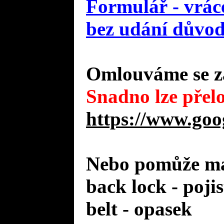
Formulář - vráce
bez udání důvo
Omlouváme se za
Snadno lze přelo
https://www.goo
Nebo pomůže mal
back lock - poji
belt - opasek