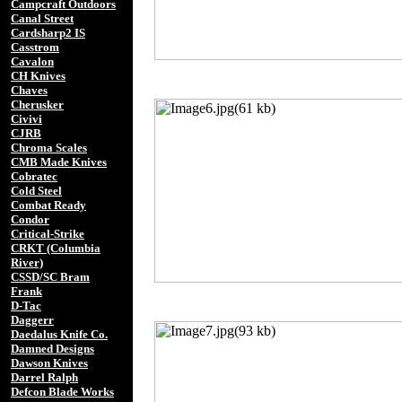
Campcraft Outdoors
Canal Street
Cardsharp2 IS
Casstrom
Cavalon
CH Knives
Chaves
Cherusker
Civivi
CJRB
Chroma Scales
CMB Made Knives
Cobratec
Cold Steel
Combat Ready
Condor
Critical-Strike
CRKT (Columbia
River)
CSSD/SC Bram
Frank
D-Tac
Daggerr
Daedalus Knife Co.
Damned Designs
Dawson Knives
Darrel Ralph
Defcon Blade Works