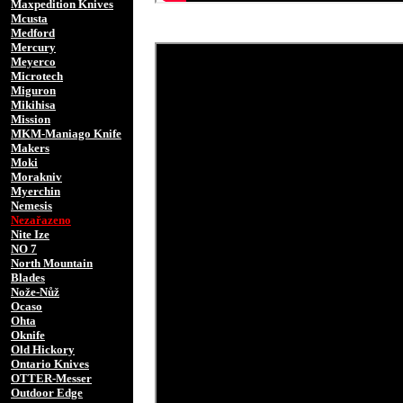
Maxpedition Knives
Mcusta
Medford
Mercury
Meyerco
Microtech
Miguron
Mikihisa
Mission
MKM-Maniago Knife
Makers
Moki
Morakniv
Myerchin
Nemesis
Nezařazeno
Nite Ize
NO 7
North Mountain
Blades
Nože-Nůž
Ocaso
Ohta
Oknife
Old Hickory
Ontario Knives
OTTER-Messer
Outdoor Edge