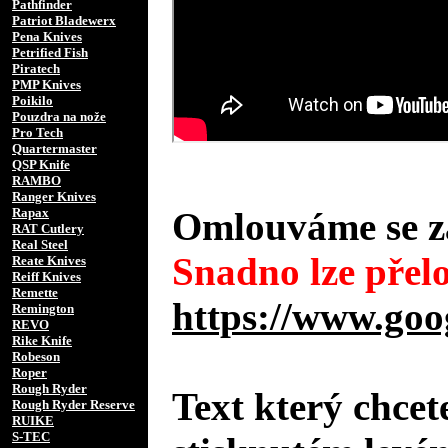
Pathfinder
Patriot Bladewerx
Pena Knives
Petrified Fish
Piratech
PMP Knives
Poikilo
Pouzdra na nože
Pro Tech
Quartermaster
QSP Knife
RAMBO
Ranger Knives
Rapax
Omlouváme se za
RAT Cutlery
Real Steel
Snadno lze přelo
Reate Knives
Reiff Knives
Remette
https://www.goo
Remington
REVO
Rike Knife
Robeson
Roper
Rough Ryder
Text který chcet
Rough Ryder Reserve
RUIKE
S-TEC