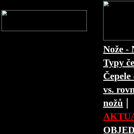
Nože - 
Typy če
Čepele 
vs. rovn
|
nožů
AKTUA
OBJE