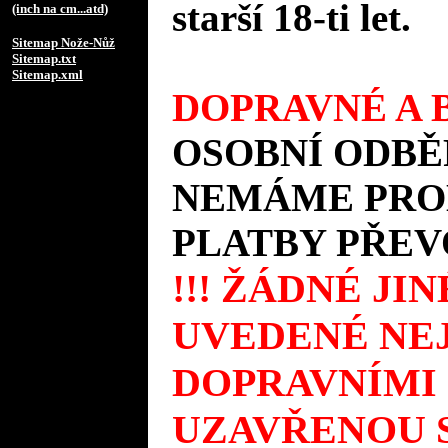
starší 18-ti let.
(inch na cm...atd)
Sitemap Nože-Nůž
Sitemap.txt
Sitemap.xml
DOPRAVNÉ A B
OSOBNÍ ODBĚ
NEMÁME PROD
PLATBY PŘEV
!!! ŽÁDNÉ JI
UVEDENÉ NEJ
DOPRAVNÍMI
UZAVŘENOU S