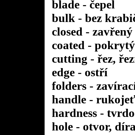
blade - čepel
bulk - bez krabi
closed - zavřený
coated - pokrytý
cutting - řez, ře
edge - ostří
folders - zavírac
handle - rukoje
hardness - tvrdo
hole - otvor, dír