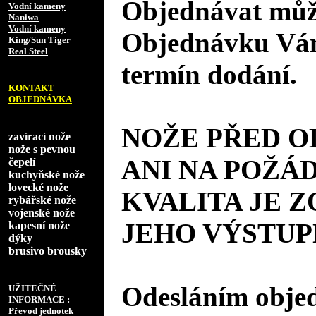
Objednávat může
Vodní kameny
Naniwa
Vodní kameny
Objednávku Vám
King/Sun Tiger
Real Steel
termín dodání.
KONTAKT
OBJEDNÁVKA
NOŽE PŘED 
zavírací nože
nože s pevnou
ANI NA POŽÁD
čepelí
kuchyňské nože
lovecké nože
KVALITA JE 
rybářské nože
vojenské nože
JEHO VÝSTUP
kapesní nože
dýky
brusivo brousky
Odesláním objed
UŽITEČNÉ
INFORMACE :
Převod jednotek