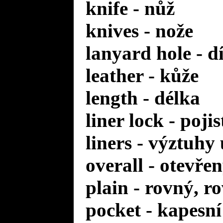
knife - nůž
knives - nože
lanyard hole - d
leather - kůže
length - délka
liner lock - poji
liners - výztuhy
overall - otevře
plain - rovný, r
pocket - kapesní