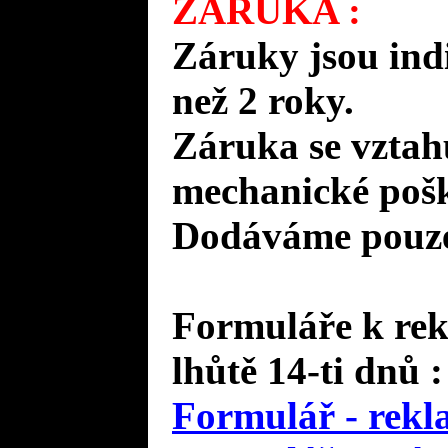
ZÁRUKA :
Záruky jsou ind
než 2 roky.
Záruka se vztah
mechanické pošk
Dodáváme pouze 
Formuláře k rek
lhůtě 14-ti dnů :
Formulář - rekl