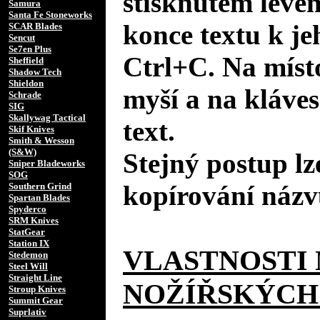
stisknutém levé
Samura
Santa Fe Stoneworks
konce textu k je
SCAR Blades
Sencut
Se7en Plus
Ctrl+C. Na místo
Sheffield
Shadow Tech
Shieldon
myší a na kláves
Schrade
SIG
Skallywag Tactical
text.
Skif Knives
Smith & Wesson
(S&W)
Stejný postup lz
Sniper Bladeworks
SOG
kopírování názv
Southern Grind
Spartan Blades
Spyderco
SRM Knives
StatGear
Station IX
VLASTNOSTI 
Stedemon
Steel Will
Straight Line
NOŽÍŘSKÝCH
Stroup Knives
Summit Gear
Suprlativ