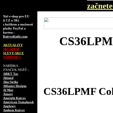
začnete 
Náš e-shop pro EU
(i CZ a SK)
s košíkem a možností
platby PayPal a
kartou :
KnivesKnife.com
CS36LPMF 
AKTUALITY
SKLADEM
SLEVY-AKCE
VÝPRODEJ
NABÍDKA
ZNAČEK NOŽŮ :
ABKT Tac
Akinod
Aku Strike
Alliance Designs
CS36LPMF Cold
Al Mar
Amare
Ameight Knives
American Tomahawk
Anglesey
Anthem Knives