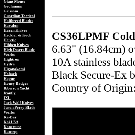
Giant Mouse
Grohmann
Grissom
Guardian Tactical
Halfbreed Blades
Havalon
Hazen Knives
CS36LPMF Cold S
Heckler & Koch
Heretic
Hibben Knives
6.63" (16.84cm) ov
High Desert Blade
Works
10A stainless blad
Hightron
Hydra
Higonokami
Black Secure-Ex b
Hoback
Hogue
Honey Badger
Country of Origin
Ibberson Yacht
Ironfly
IXL
Jack Wolf Knives
Jason Perry Blade
Works
Ka-Bar
Kai USA
Kanetsune
Kansept