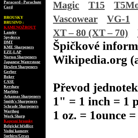
Paracord - Parachute
Magic
T15
T5M
Cord
Vascowear
VG-1
BROUSKY
BRUSIVO :
KAMENOŽROUT
XT – 80 (XT – 70)
Lansky
Spyderco
Špičkové inform
DMT
KME Sharpeners
EZE-LAP
Wikipedia.org (
Norton Sharpeners
Japanese Waterstone
Hewlett Sharpeners
Gerber
Boker
CASE
Převod jednotek
Kershaw
Marbles
Arkansas Sharpeners
1" = 1 inch = 1 
Smith's Sharpeners
Schrade Sharpeners
1 oz. = 1ounce =
Warthog
Work Sharp
Kapesní brousky
Belgické břidlice
Vodní kameny
Suehiro/Cerax