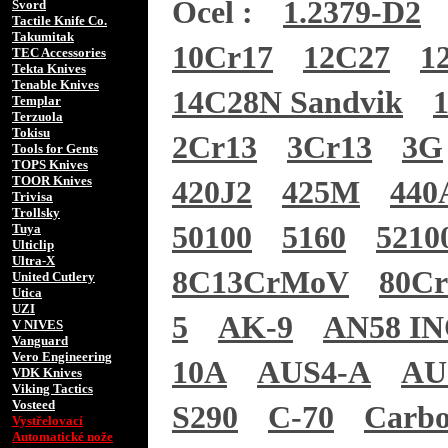
Ocel :
1.2379-D2
Svord
Tactile Knife Co.
Takumitak
10Cr17
12C27
1
TEC Accessories
Tekta Knives
Tenable Knives
14C28N Sandvik
Templar
Terzuola
Tokisu
2Cr13
3Cr13
3G
Tools for Gents
TOPS Knives
TOOR Knives
420J2
425M
440
Trivisa
Trollsky
50100
5160
5210
Tuya
Ulticlip
Ultra-X
8C13CrMoV
80C
United Cutlery
Utica
UZI
5
AK-9
AN58 I
V NIVES
Vanguard
Vero Engineering
10A
AUS4-A
AU
VDK Knives
Viking Tactics
Vosteed
S290
C-70
Carb
Vystřelovací
Automatické nože