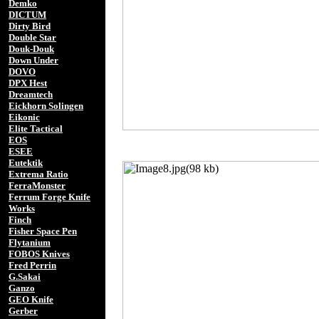
Demko
DICTUM
Dirty Bird
Double Star
Douk-Douk
Down Under
DOVO
DPX Hest
Dreamtech
Eickhorn Solingen
Eikonic
Elite Tactical
EOS
ESEE
Eutektik
Extrema Ratio
FerraMonster
Ferrum Forge Knife
Works
Finch
Fisher Space Pen
Flytanium
FOBOS Knives
Fred Perrin
G.Sakai
Ganzo
GEO Knife
Gerber