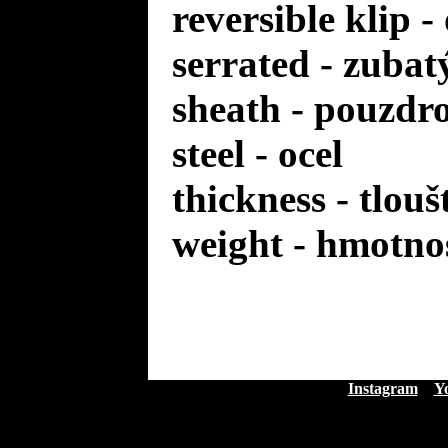
reversible klip 
serrated - zuba
sheath - pouzdr
steel - ocel
thickness - tlou
weight - hmotno
Instagram
Y