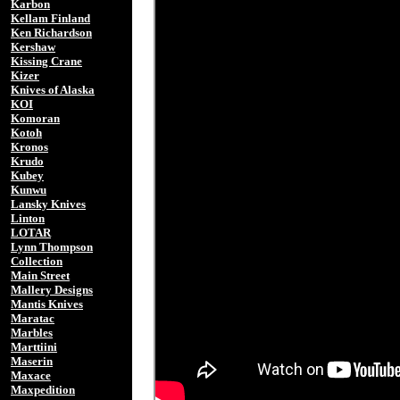
Karbon
Kellam Finland
Ken Richardson
Kershaw
Kissing Crane
Kizer
Knives of Alaska
KOI
Komoran
Kotoh
Kronos
Krudo
Kubey
Kunwu
Lansky Knives
Linton
LOTAR
Lynn Thompson
Collection
Main Street
Mallery Designs
Mantis Knives
Maratac
Marbles
Marttiini
Maserin
Maxace
Maxpedition