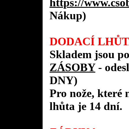
https://www.cso
Nákup)
DODACÍ LHŮT
Skladem jsou p
ZÁSOBY
- ode
DNY)
Pro nože, které 
lhůta je 14 dní.