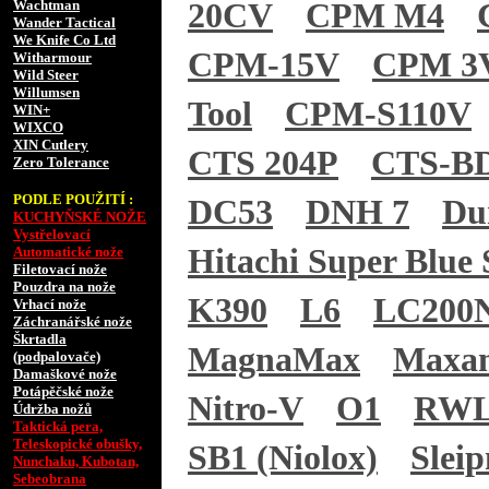
Wachtman
20CV
CPM M4
Wander Tactical
We Knife Co Ltd
CPM-15V
CPM 3
Witharmour
Wild Steer
Willumsen
Tool
CPM-S110V
WIN+
WIXCO
XIN Cutlery
CTS 204P
CTS-B
Zero Tolerance
PODLE POUŽITÍ :
DC53
DNH 7
Du
KUCHYŇSKÉ NOŽE
Vystřelovací
Hitachi Super Blue 
Automatické nože
Filetovací nože
Pouzdra na nože
K390
L6
LC200
Vrhací nože
Záchranářské nože
Škrtadla
MagnaMax
Maxa
(podpalovače)
Damaškové nože
Potápěčské nože
Nitro-V
O1
RWL
Údržba nožů
Taktická pera,
Teleskopické obušky,
SB1 (Niolox)
Sleip
Nunchaku, Kubotan,
Sebeobrana