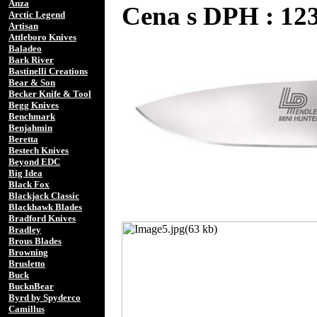
Anza
Cena s DPH : 1
Arctic Legend
Artisan
Attleboro Knives
Baladeo
Bark River
Bastinelli Creations
Bear & Son
Becker Knife & Tool
Begg Knives
Benchmark
Benjahmin
Beretta
Bestech Knives
Beyond EDC
Big Idea
Black Fox
Blackjack Classic
Blackhawk Blades
Bradford Knives
Bradley
Brous Blades
Browning
Brusletto
Buck
BucknBear
Byrd by Spyderco
Camillus