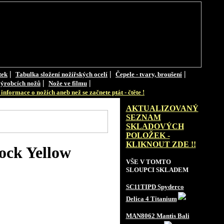
|
|
|
tek
Tabulka složení nožířských ocelí
Čepele - tvary, broušení
|
|
ýrobcích nožů
Nože ve filmu
informace o nožích aneb než se začnete ptát - čtěte !
AKTUALIZOVANÝ
SEZNAM
SKLADOVÝCH
POLOŽEK -
KLIKNOUT ZDE !!
ock Yellow
VŠE V TOMTO
SLOUPCI SKLADEM
SC11TIPD Spyderco
Delica 4 Titanium
MAN8062 Mantis Bali