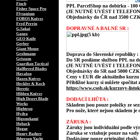
Finch
PPL ParcelShop na dobírku - 10
Fisher Space Pen
(JE NUTNÉ UVÉST I TELEFON
Flytanium
Objednávky do ČR nad 3500 CZK
FOBOS Knives
Fred Perrin
DOPRAVNÉ A BALNÉ SR :
G.Sakai
Ganzo
GEO Knife
Gerber
Giant Mouse
Grohmann
Doprava do Slovenské republiky 
Grissom
Do SR posíláme službou PPL na d
Guardian Tactical
(JE NUTNÉ UVÉST I TELEFON
Halfbreed Blades
Objednávky do SR nad 5000 CZK
Havalon
Ceny v EUR dle aktuálního kurzu
Hazen Knives
Přibližné kurzy si můžete spočítat 
Heckler & Koch
https://www.csob.sk/kurzovy-listok
Heretic
Hibben Knives
High Desert Blade
DODACÍ LHŮTA :
Works
Skladem jsou pouze položky ze s
Hightron
Pro nože, které nejsou skladem je o
Hydra
Higonokami
ZÁRUKA :
Hoback
Záruky jsou individuální podle vý
Hogue
Záruka se vztahuje pouze na vady 
Honey Badger
Dodáváme pouze originální zboží.
Ibberson Yacht