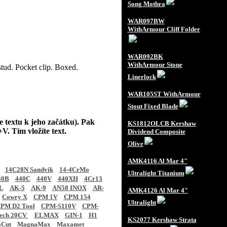
Song Mothra
WAR097BW
WithArmour Cliff Folder
WAR092BK
WithArmour Stone
tud. Pocket clip. Boxed.
Linerlock
WAR105ST WithArmour
Stout Fixed Blade
e textu k jeho začátku). Pak
KS1812OLCB Kershaw
V. Tím vložíte text.
Dividend Composite
Olive
AMK4116 Al Mar 4"
14C28N Sandvik
14-4CrMo
Ultralight Titanium
40B
440C
440V
440XH
4Cr13
L
AK-5
AK-9
AN58 INOX
AR-
AMK4126 Al Mar 4"
Cowry X
CPM 1V
CPM 154
Ultralight
PM D2 Tool
CPM-S110V
CPM-
tech 20CV
ELMAX
GIN-1
H1
KS2077 Kershaw Strata
Cut
MagnaMax
Maxamet