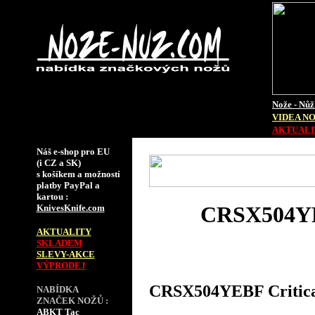
Nože - Nůž
VIDEA N
AKTUALIT
Náš e-shop pro EU
(i CZ a SK)
s košíkem a možností
platby PayPal a
kartou :
CRSX504YEB
KnivesKnife.com
AKTUALITY
SKLADEM
SLEVY-AKCE
VÝPRODEJ
CRSX504YEBF Critical
NABÍDKA
ZNAČEK NOŽŮ :
ABKT Tac