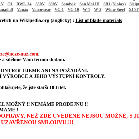
-V
O1
RWL-34
S30V
S90V
Sandvik
San Mai III
SB1 (Niolox)
Sleip
anadis8
Vanax
Vascowear
VG-1
VG-10
W-1
W-2
White Steel
X15T
elích na Wikipedia.org (anglicky) :
List of blade materials
ze@noze-nuz.com
.
a sdělíme Vám termín dodání.
ONTROLUJEME ANI NA POŽÁDÁNÍ.
Í VÝROBCE A JEHO VÝSTUPNÍ KONTROLY.
šujete, že jste starší 18-ti let.
L MOŽNÝ !! NEMÁME PRODEJNU !!
MAME !
 DOPRAVY, NEŽ ZDE UVEDENÉ NEJSOU MOŽNÉ, S 
UZAVŘENOU SMLOUVU !!!