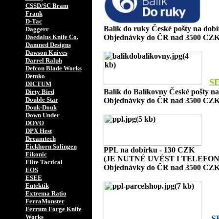
CSSD/SC Bram
Frank
D-Tac
Balík do ruky České pošty na dob
Daggerr
Daedalus Knife Co.
Objednávky do ČR nad 3500 CZK
Damned Designs
Dawson Knives
Darrel Ralph
Defcon Blade Works
Demko
S
DICTUM
Balík do Balíkovny České pošty n
Dirty Bird
Double Star
Objednávky do ČR nad 3500 CZK
Douk-Douk
Down Under
DOVO
DPX Hest
Dreamtech
Eickhorn Solingen
PPL na dobírku - 130 CZK
Eikonic
(JE NUTNÉ UVÉST I TELEFON
Elite Tactical
Objednávky do ČR nad 3500 CZK
EOS
ESEE
Eutektik
Extrema Ratio
FerraMonster
Ferrum Forge Knife
Works
S