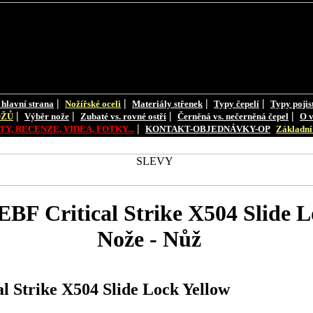
|
|
|
|
 hlavní strana
Nožířské oceli
Materiály střenek
Typy čepelí
Typy pojis
|
|
|
|
OŽŮ
Výběr nože
Zubaté vs. rovné ostří
Černěná vs. nečerněná čepel
O v
|
Y, RECENZE, VIDEA, FOTKY...
KONTAKT-OBJEDNÁVKY-OP
Základní 
F Critical Strike X504 Slide L
Nože - Nůž
 Strike X504 Slide Lock Yellow