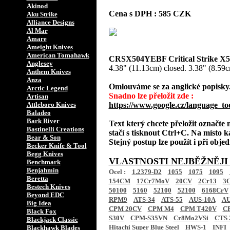
Akinod
Cena s DPH : 585 CZK
Aku Strike
Alliance Designs
Al Mar
Amare
Ameight Knives
American Tomahawk
CRSX504YEBF Critical Strike X50
Anglesey
4.38" (11.13cm) closed. 3.38" (8.59c
Anthem Knives
Anza
Omlouváme se za anglické popisky
Arctic Legend
Snadno lze přeložit zde :
Artisan
Attleboro Knives
https://www.google.cz/language_to
Baladeo
Bark River
Text který chcete přeložit označte
Bastinelli Creations
stačí s tisknout Ctrl+C. Na místo k
Bear & Son
Stejný postup lze použít i při obj
Becker Knife & Tool
Begg Knives
VLASTNOSTI NEJBĚŽNĚJI
Benchmark
Benjahmin
Ocel :
1.2379-D2
1055
1075
1095
Beretta
154CM
17Cr7MoV
20CV
2Cr13
3C
Bestech Knives
50100
5160
52100
52100
6168CrV
Beyond EDC
RPM9
ATS-34
ATS-55
AUS-10A
AU
Big Idea
CPM 20CV
CPM M4
CPM T420V
C
Black Fox
S30V
CPM-S35VN
Cr8Mo2VSi
CTS 
Blackjack Classic
Hitachi Super Blue Steel
HWS-1
INFI
Blackhawk Blades