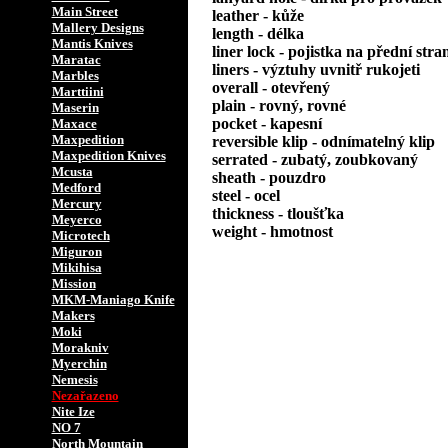
Main Street
leather - kůže
Mallery Designs
length - délka
Mantis Knives
liner lock - pojistka na přední stra
Maratac
liners - výztuhy uvnitř rukojeti
Marbles
overall - otevřený
Marttiini
plain - rovný, rovné
Maserin
pocket - kapesní
Maxace
Maxpedition
reversible klip - odnímatelný klip
Maxpedition Knives
serrated - zubatý, zoubkovaný
Mcusta
sheath - pouzdro
Medford
steel - ocel
Mercury
thickness - tloušťka
Meyerco
weight - hmotnost
Microtech
Miguron
Mikihisa
Mission
MKM-Maniago Knife
Makers
Moki
Morakniv
Myerchin
Nemesis
Nezařazeno
Nite Ize
NO 7
North Mountain