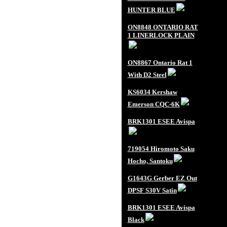
HUNTER BLUE
ON8848 ONTARIO RAT
1 LINERLOCK PLAIN
ON8867 Ontario Rat 1
With D2 Steel
KS6034 Kershaw
Emerson CQC-6K
BRK1301 ESEE Avispa
719054 Hiromoto Saku
Hocho, Santoku
G1643G Gerber EZ Out
DPSF S30V Satin
BRK1301 ESEE Avispa
Black