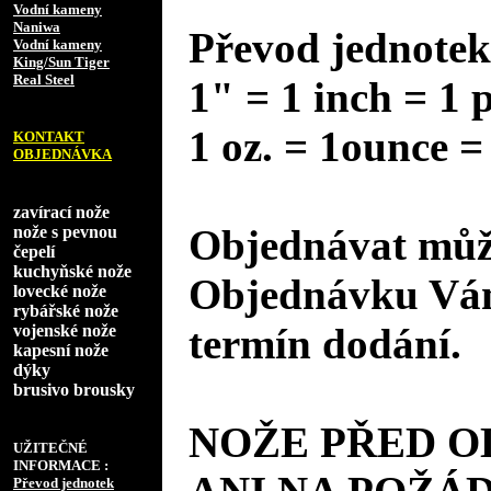
Vodní kameny
Naniwa
Převod jednotek
Vodní kameny
King/Sun Tiger
Real Steel
1" = 1 inch = 1 
1 oz. = 1ounce =
KONTAKT
OBJEDNÁVKA
zavírací nože
Objednávat může
nože s pevnou
čepelí
kuchyňské nože
Objednávku Vám
lovecké nože
rybářské nože
termín dodání.
vojenské nože
kapesní nože
dýky
brusivo brousky
NOŽE PŘED 
UŽITEČNÉ
INFORMACE :
Převod jednotek