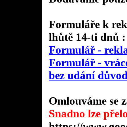
Formuláře k rek
lhůtě 14-ti dnů :
Formulář - rekl
Formulář - vráce
bez udání důvo
Omlouváme se za
Snadno lze přelo
https://www.goo