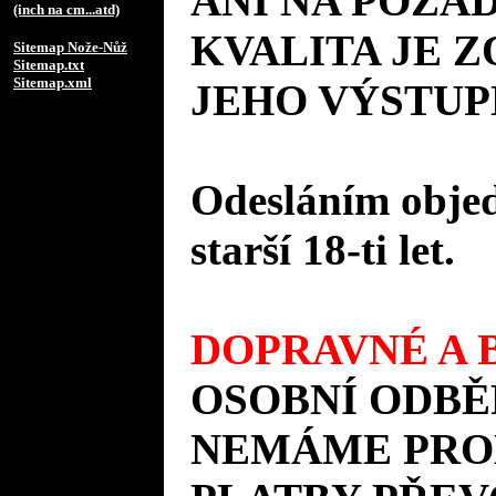
ANI NA POŽÁD
(inch na cm...atd)
KVALITA JE 
Sitemap Nože-Nůž
Sitemap.txt
Sitemap.xml
JEHO VÝSTUP
Odesláním objed
starší 18-ti let.
DOPRAVNÉ A B
OSOBNÍ ODBĚ
NEMÁME PROD