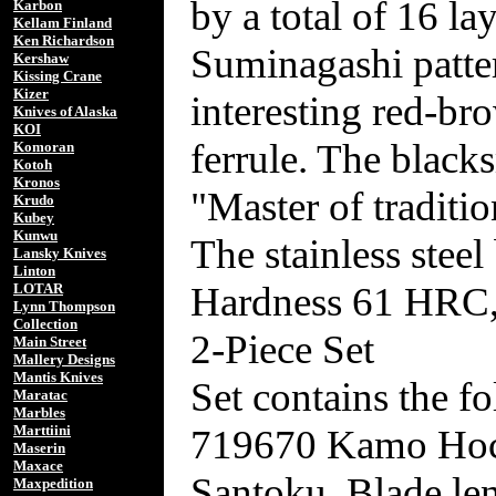
by a total of 16 lay
Karbon
Kellam Finland
Ken Richardson
Suminagashi patte
Kershaw
Kissing Crane
Kizer
interesting red-br
Knives of Alaska
KOI
ferrule. The black
Komoran
Kotoh
Kronos
"Master of traditio
Krudo
Kubey
Kunwu
The stainless steel
Lansky Knives
Linton
Hardness 61 HRC, 
LOTAR
Lynn Thompson
Collection
2-Piece Set
Main Street
Mallery Designs
Mantis Knives
Set contains the f
Maratac
Marbles
719670 Kamo Hoch
Marttiini
Maserin
Maxace
Santoku, Blade l
Maxpedition