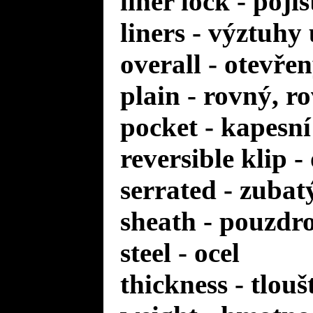
liner lock - poji
liners - výztuhy
overall - otevře
plain - rovný, r
pocket - kapesní
reversible klip 
serrated - zuba
sheath - pouzdr
steel - ocel
thickness - tlou