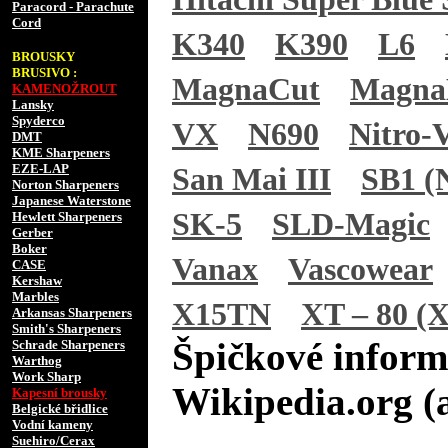
Paracord - Parachute
Cord
K340
K390
L6
BROUSKY
BRUSIVO :
MagnaCut
Magn
KAMENOŽROUT
Lansky
Spyderco
VX
N690
Nitro-
DMT
KME Sharpeners
EZE-LAP
San Mai III
SB1 (N
Norton Sharpeners
Japanese Waterstone
SK-5
SLD-Magic
Hewlett Sharpeners
Gerber
Boker
Vanax
Vascowear
CASE
Kershaw
Marbles
X15TN
XT – 80 (X
Arkansas Sharpeners
Smith's Sharpeners
Špičkové inform
Schrade Sharpeners
Warthog
Work Sharp
Wikipedia.org (
Kapesní brousky
Belgické břidlice
Vodní kameny
Suehiro/Cerax