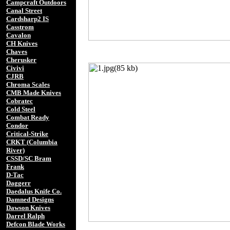
Campcraft Outdoors
Canal Street
Cardsharp2 IS
Casstrom
Cavalon
CH Knives
Chaves
Cherusker
Civivi
CJRB
Chroma Scales
CMB Made Knives
Cobratec
Cold Steel
Combat Ready
Condor
Critical-Strike
CRKT (Columbia
River)
CSSD/SC Bram
Frank
D-Tac
Daggerr
Daedalus Knife Co.
Damned Designs
Dawson Knives
Darrel Ralph
Defcon Blade Works