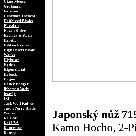
Giant Mouse
Grohmann
Grissom
Guardian Tactical
Halfbreed Blades
Havalon
Hazen Knives
Heckler & Koch
Heretic
Hibben Knives
High Desert Blade
Works
Hightron
Hydra
Higonokami
Hoback
Hogue
Honey Badger
Ibberson Yacht
Ironfly
IXL
Jack Wolf Knives
Jason Perry Blade
Japonský nůž 71
Works
Ka-Bar
Kai USA
Kamo Hocho, 2-Pie
Kanetsune
Kansept