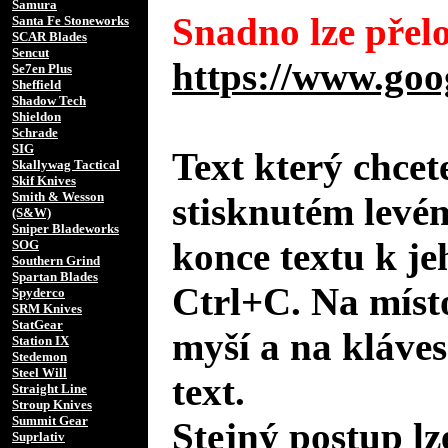
Samura
Snadno lze přelo
Santa Fe Stoneworks
SCAR Blades
Sencut
https://www.goo
Se7en Plus
Sheffield
Shadow Tech
Shieldon
Schrade
SIG
Text který chcet
Skallywag Tactical
Skif Knives
Smith & Wesson
stisknutém levé
(S&W)
Sniper Bladeworks
konce textu k je
SOG
Southern Grind
Spartan Blades
Ctrl+C. Na místo
Spyderco
SRM Knives
StatGear
myší a na kláves
Station IX
Stedemon
Steel Will
text.
Straight Line
Stroup Knives
Summit Gear
Stejný postup lz
Suprlativ