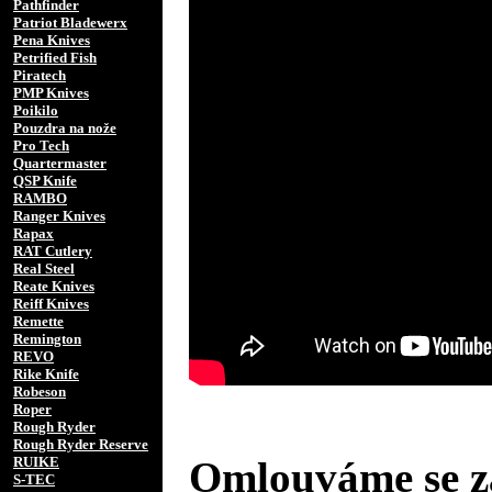
Pathfinder
Patriot Bladewerx
Pena Knives
Petrified Fish
Piratech
PMP Knives
Poikilo
Pouzdra na nože
Pro Tech
Quartermaster
QSP Knife
RAMBO
Ranger Knives
Rapax
RAT Cutlery
Real Steel
Reate Knives
Reiff Knives
Remette
Remington
REVO
Rike Knife
Robeson
Roper
Rough Ryder
Rough Ryder Reserve
RUIKE
Omlouváme se za
S-TEC