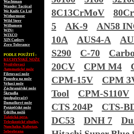
Wachtman
Wander Tactical
8C13CrMoV
80C
We Knife Co Ltd
Witharmour
Wild Steer
5
AK-9
AN58 I
Willumsen
WIN+
WIXCO
10A
AUS4-A
AU
XIN Cutlery
Zero Tolerance
S290
C-70
Carb
PODLE POUŽITÍ :
KUCHYŇSKÉ NOŽE
20CV
CPM M4
Vystřelovací
Automatické nože
Filetovací nože
CPM-15V
CPM 3
Pouzdra na nože
Vrhací nože
Záchranářské nože
Tool
CPM-S110V
Škrtadla
(podpalovače)
Damaškové nože
CTS 204P
CTS-B
Potápěčské nože
Údržba nožů
Taktická pera,
DC53
DNH 7
Du
Teleskopické obušky,
Nunchaku, Kubotan,
Hitachi Super Blue 
Sebeobrana