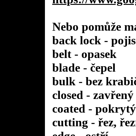
Nebo pomůže mal
back lock - poji
belt - opasek
blade - čepel
bulk - bez krabi
closed - zavřený
coated - pokrytý
cutting - řez, ře
edge - ostří