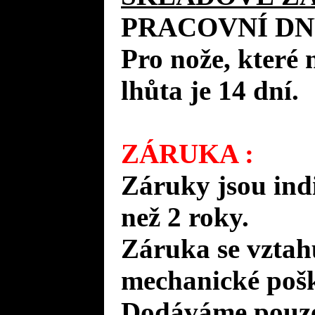
PRACOVNÍ DN
Pro nože, které 
lhůta je 14 dní.
ZÁRUKA :
Záruky jsou ind
než 2 roky.
Záruka se vztah
mechanické pošk
Dodáváme pouze 