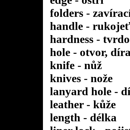
folders - zavírac
handle - rukoje
hardness - tvrdo
hole - otvor, dír
knife - nůž
knives - nože
lanyard hole - d
leather - kůže
length - délka