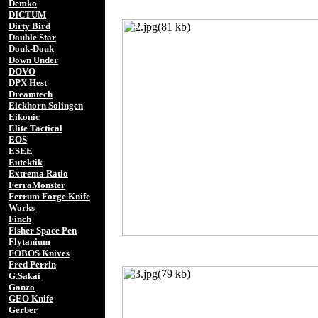
Demko
DICTUM
Dirty Bird
Double Star
Douk-Douk
Down Under
DOVO
DPX Hest
Dreamtech
Eickhorn Solingen
Eikonic
Elite Tactical
EOS
ESEE
Eutektik
Extrema Ratio
FerraMonster
Ferrum Forge Knife
Works
Finch
Fisher Space Pen
Flytanium
FOBOS Knives
Fred Perrin
G.Sakai
Ganzo
GEO Knife
Gerber