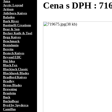
Anza
Cena s DPH : 71
Arctic Legend
Artisan
Attleboro Knives
Baladeo
Bark River
Bastinelli Creations
Bear & Son
Becker Knife & Tool
Begg Knives
Benchmark
Benjahmin
Beretta
Bestech Knives
Beyond EDC
Big Idea
Black Fox
Blackjack Classic
Blackhawk Blades
Bradford Knives
Bradley
Brous Blades
Browning
Brusletto
Buck
BucknBear
Byrd by Spyderco
Camillus