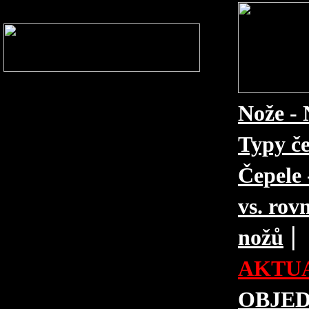
Nože - 
Typy če
Čepele 
vs. rovn
|
nožů
AKTUA
OBJE