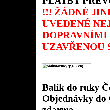
PLATBY PŘEV
!!! ŽÁDNÉ JI
UVEDENÉ NEJ
DOPRAVNÍMI
UZAVŘENOU S
Balík do ruky Č
Objednávky do 
zdarma.