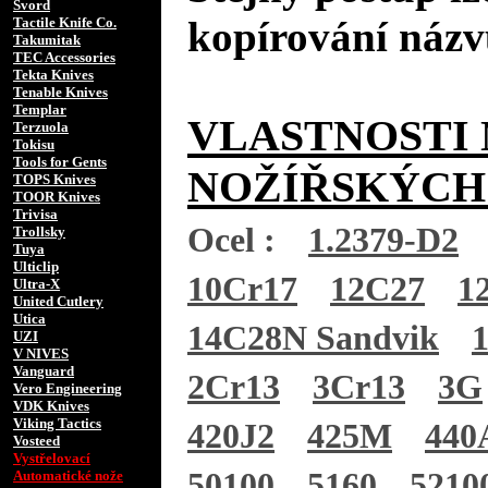
Svord
kopírování názv
Tactile Knife Co.
Takumitak
TEC Accessories
Tekta Knives
Tenable Knives
Templar
VLASTNOSTI 
Terzuola
Tokisu
Tools for Gents
NOŽÍŘSKÝCH
TOPS Knives
TOOR Knives
Trivisa
Ocel :
1.2379-D2
Trollsky
Tuya
Ulticlip
10Cr17
12C27
1
Ultra-X
United Cutlery
Utica
14C28N Sandvik
UZI
V NIVES
Vanguard
2Cr13
3Cr13
3G
Vero Engineering
VDK Knives
Viking Tactics
420J2
425M
440
Vosteed
Vystřelovací
50100
5160
5210
Automatické nože