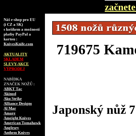
začnete 
Náš e-shop pro EU
(i CZ a SK)
s košíkem a možností
platby PayPal a
kartou :
KnivesKnife.com
719675 Kamo
AKTUALITY
SKLADEM
SLEVY-AKCE
VÝPRODEJ
NABÍDKA
ZNAČEK NOŽŮ :
ABKT Tac
Akinod
Aku Strike
Alliance Designs
Japonský nůž 7
Al Mar
Amare
Ameight Knives
American Tomahawk
Anglesey
Anthem Knives