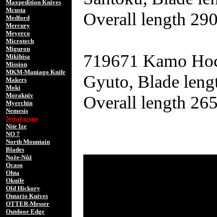
Maxpedition Knives
Mcusta
Overall length 29
Medford
Mercury
Meyerco
Microtech
Miguron
719671 Kamo Hoch
Mikihisa
Mission
MKM-Maniago Knife
Gyuto, Blade leng
Makers
Moki
Morakniv
Overall length 26
Myerchin
Nemesis
Nezařazeno
Nite Ize
NO 7
North Mountain
Blades
Nože-Nůž
Ocaso
Ohta
Oknife
Old Hickory
Ontario Knives
OTTER-Messer
Outdoor Edge