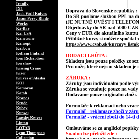
Ironfly
IXL
Doprava do Slovenské republiky 
Jack Wolf Knives
Do SR posíláme službou PPL na d
Jason Perry Blade
(JE NUTNÉ UVÉST I TELEFON
Works
Objednávky do SR nad 5000 CZK
Ka-Bar
Ceny v EUR dle aktuálního kurzu
Kai USA
Kanetsune
Přibližné kurzy si můžete spočítat 
Kansept
https://www.csob.sk/kurzovy-listok
Karbon
Kellam Finland
DODACÍ LHŮTA :
Ken Richardson
Skladem jsou pouze položky ze s
Kershaw
Pro nože, které nejsou skladem je o
Kissing Crane
Kizer
ZÁRUKA :
Knives of Alaska
KOI
Záruky jsou individuální podle vý
Komoran
Záruka se vztahuje pouze na vady 
Kotoh
Dodáváme pouze originální zboží.
Kronos
Krudo
Formuláře k reklamaci nebo vracení
Kubey
Formulář - reklamace zboží v záru
Kunwu
Formulář - vrácení zboží do 14-ti
Lansky Knives
Linton
LOTAR
Omlouváme se za anglické popisky
Lynn Thompson
Snadno lze přeložit zde :
Collection