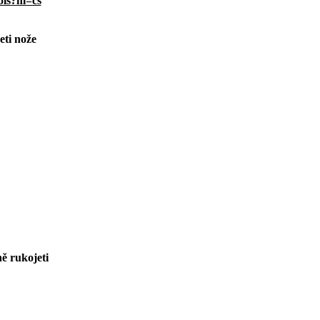
ols?hl=cs
eti nože
ně rukojeti