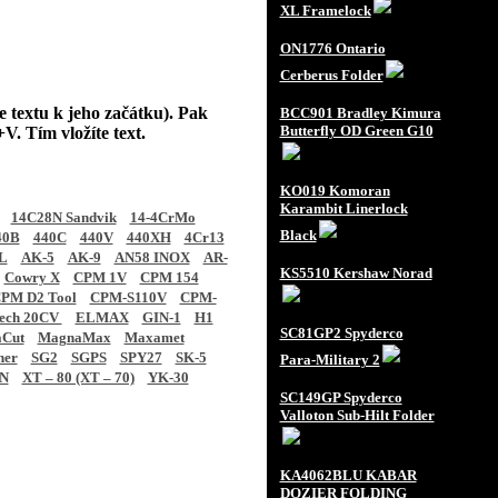
XL Framelock
ON1776 Ontario
Cerberus Folder
e textu k jeho začátku). Pak
BCC901 Bradley Kimura
Butterfly OD Green G10
V. Tím vložíte text.
KO019 Komoran
Karambit Linerlock
14C28N Sandvik
14-4CrMo
Black
40B
440C
440V
440XH
4Cr13
L
AK-5
AK-9
AN58 INOX
AR-
KS5510 Kershaw Norad
Cowry X
CPM 1V
CPM 154
PM D2 Tool
CPM-S110V
CPM-
tech 20CV
ELMAX
GIN-1
H1
SC81GP2 Spyderco
Cut
MagnaMax
Maxamet
ner
SG2
SGPS
SPY27
SK-5
Para-Military 2
N
XT – 80 (XT – 70)
YK-30
SC149GP Spyderco
Valloton Sub-Hilt Folder
KA4062BLU KABAR
DOZIER FOLDING