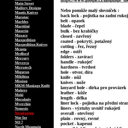
https://www.google.cz/language_to
Main Street
Mallery Designs
Nebo pomůže malý slovníček :
Mantis Knives
back lock - pojistka na zadní rukoj
Maratac
belt - opasek
Marbles
blade - čepel
Marttiini
Maserin
bulk - bez krabičky
Maxace
closed - zavřený
Maxpedition
coated - pokrytý, potažený
Maxpedition Knives
cutting - řez, řezný
Mcusta
edge - ostří
Medford
folders - zavírací
Mercury
handle - rukojeť
Meyerco
hardness - tvrdost
Microtech
Miguron
hole - otvor, díra
Mikihisa
knife - nůž
Mission
knives - nože
MKM-Maniago Knife
lanyard hole - dírka pro provázek
Makers
leather - kůže
Moki
length - délka
Morakniv
liner lock - pojistka na přední stra
Myerchin
liners - výztuhy uvnitř rukojeti
Nemesis
Nezařazeno
overall - otevřený
Nite Ize
plain - rovný, rovné
NO 7
pocket - kapesní
North Mountain