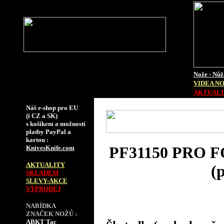
Nože - Nůž
VIDEA N
AKTUALIT
Náš e-shop pro EU
(i CZ a SK)
s košíkem a možností
platby PayPal a
kartou :
PF31150 PRO 
KnivesKnife.com
AKTUALITY
(p
SKLADEM
SLEVY-AKCE
VÝPRODEJ
NABÍDKA
ZNAČEK NOŽŮ :
ABKT Tac