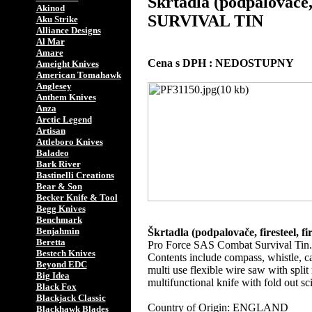
Škrtadla (podpalovač
Akinod
SURVIVAL TIN
Aku Strike
Alliance Designs
Al Mar
Amare
Cena s DPH : NEDOSTUPNY
Ameight Knives
American Tomahawk
Anglesey
Anthem Knives
Anza
Arctic Legend
Artisan
Attleboro Knives
Baladeo
Bark River
Bastinelli Creations
Bear & Son
Becker Knife & Tool
Begg Knives
Benchmark
Benjahmin
Škrtadla (podpalovače, fireste
Beretta
Pro Force SAS Combat Survival Tin. Or
Bestech Knives
Contents include compass, whistle, ca
Beyond EDC
multi use flexible wire saw with split 
Big Idea
multifunctional knife with fold out 
Black Fox
Blackjack Classic
Country of Origin: ENGLAND
Blackhawk Blades