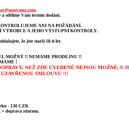
ze@noze-nuz.com
.
a sdělíme Vám termín dodání.
ONTROLUJEME ANI NA POŽÁDÁNÍ.
Í VÝROBCE A JEHO VÝSTUPNÍ KONTROLY.
šujete, že jste starší 18-ti let.
L MOŽNÝ !! NEMÁME PRODEJNU !!
MAME !
 DOPRAVY, NEŽ ZDE UVEDENÉ NEJSOU MOŽNÉ, S 
UZAVŘENOU SMLOUVU !!!
írku - 130 CZK
 = doprava zdarma.