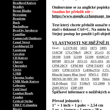
Bradford Knives
Bradley
Omlouváme se za anglické popisky
Brous Blades
Snadno lze přeložit zde :
Browning
https://www.google.cz/language_to
Brusletto
Buck
Text který chcete přeložit označte
BucknBear
stačí s tisknout Ctrl+C. Na místo k
Byrd by Spyderco
Stejný postup lze použít i při obj
Camillus
Campcraft Outdoors
Canal Street
VLASTNOSTI NEJBĚŽNĚJI
Cardsharp2 IS
Ocel :
1.2379-D2
1055
1075
1095
Casstrom
154CM
17Cr7MoV
20CV
2Cr13
3C
Cavalon
50100
5160
52100
52100
6168CrV
CH Knives
RPM9
ATS-34
ATS-55
AUS-10A
AU
Chaves
Cherusker
CPM 20CV
CPM M4
CPM T420V
C
Civivi
S30V
CPM-S35VN
Cr8Mo2VSi
CTS 
CJRB
Hitachi Super Blue Steel
HWS-1
INFI
Chroma Scales
MOVA-58 (MV 58)
M-VX
N690
Nitro
CMB Made Knives
SLD-Magic
T15
T5MoV
US 2000
V
Cobratec
Z60CDV14
ZDP-189
Cold Steel
Špičkové informace o nožířských oc
Combat Ready
Condor
Převod jednotek :
Critical-Strike
CRKT (Columbia
1" = 1 inch = 1 palec = 2,54 cm
River)
1 oz. = 1ounce = 1 unce = 28 g