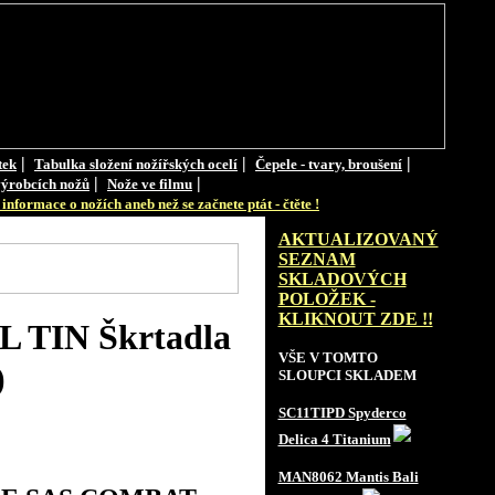
|
|
|
tek
Tabulka složení nožířských ocelí
Čepele - tvary, broušení
|
|
ýrobcích nožů
Nože ve filmu
informace o nožích aneb než se začnete ptát - čtěte !
AKTUALIZOVANÝ
SEZNAM
SKLADOVÝCH
POLOŽEK -
KLIKNOUT ZDE !!
TIN Škrtadla
VŠE V TOMTO
)
SLOUPCI SKLADEM
SC11TIPD Spyderco
Delica 4 Titanium
MAN8062 Mantis Bali