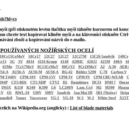
.
ols?hl=cs
 myší (při stisknutém levém tlačítku myši táhněte kurzorem od konc
am chcete text kopírovat kliněte myší a na klávesnici stiskněte Ctrl+
ednávání zboží a kopírování názvů do e-mailu.
 POUŽÍVANÝCH NOŽÍŘSKÝCH OCELÍ
10Cr15CoMoV
10Cr17
12C27
12C27
12C27M
13C26 Sandvik
140Cr
r13
3G
3V
4034
4116 Krupp
4140
420HC
420J2
425M
440A
4
65Mn
7Cr17MoV
8C13CrMoV
80CrV2
9Cr18MoV
A2
A-36
AEB-
S4-A
AUS6-A
AUS6-M
AUS8-A
BG-42
Böhler S290
C-70
Carbon V
PM T440V
CPM-10V
CPM-15V
CPM 3V
CPM 9V
CPM CRU-WEAR
C
204P
CTS-BD1
CTS XHP
CTV2
D2
Dauphinox
DC53
DNH 7
Dura
INOX
K110
K340
K390
L6
LC200N
Lam. CoS
M2
M390
Magna
-V
O1
RWL-34
S30V
S90V
Sandvik
San Mai III
SB1 (Niolox)
Sleip
anadis8
Vanax
Vascowear
VG-1
VG-10
W-1
W-2
White Steel
X15T
elích na Wikipedia.org (anglicky) :
List of blade materials