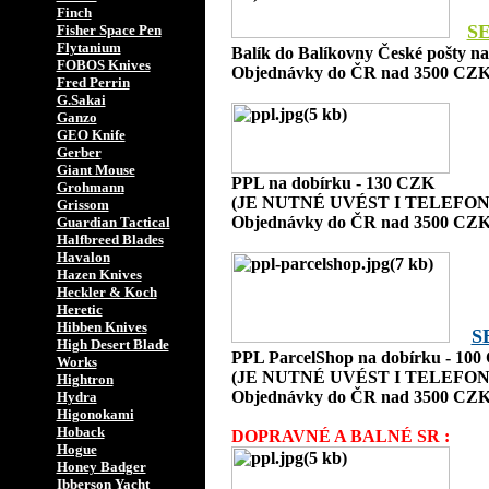
Finch
S
Fisher Space Pen
Flytanium
Balík do Balíkovny České pošty n
FOBOS Knives
Objednávky do ČR nad 3500 CZK
Fred Perrin
G.Sakai
Ganzo
GEO Knife
Gerber
Giant Mouse
PPL na dobírku - 130 CZK
Grohmann
(JE NUTNÉ UVÉST I TELEFON
Grissom
Objednávky do ČR nad 3500 CZK
Guardian Tactical
Halfbreed Blades
Havalon
Hazen Knives
Heckler & Koch
Heretic
Hibben Knives
S
High Desert Blade
PPL ParcelShop na dobírku - 10
Works
(JE NUTNÉ UVÉST I TELEFON
Hightron
Objednávky do ČR nad 3500 CZK
Hydra
Higonokami
Hoback
DOPRAVNÉ A BALNÉ SR :
Hogue
Honey Badger
Ibberson Yacht