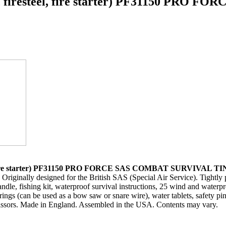
e, firesteel, fire starter) PF31150 PRO 
el, fire starter) PF31150 PRO FORCE SAS COMBAT SURVIVAL TI
iginally designed for the British SAS (Special Air Service). Tightly p
ndle, fishing kit, waterproof survival instructions, 25 wind and waterpr
rings (can be used as a bow saw or snare wire), water tablets, safety pins,
scissors. Made in England. Assembled in the USA. Contents may vary.