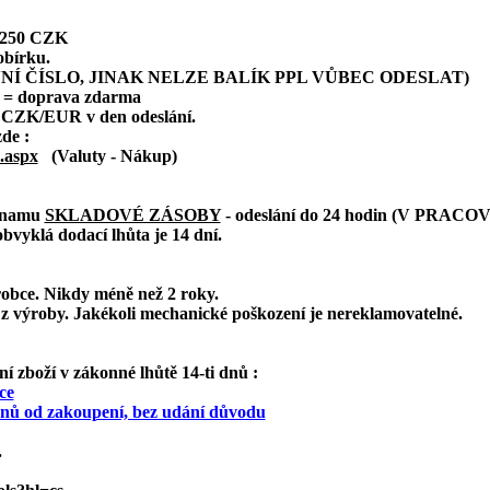
: 250 CZK
obírku.
NÍ ČÍSLO, JINAK NELZE BALÍK PPL VŮBEC ODESLAT)
 = doprava zdarma
 CZK/EUR v den odeslání.
zde :
.aspx
(Valuty - Nákup)
eznamu
SKLADOVÉ ZÁSOBY
- odeslání do 24 hodin (V PRAC
bvyklá dodací lhůta je 14 dní.
robce. Nikdy méně než 2 roky.
z výroby. Jakékoli mechanické poškození je nereklamovatelné.
 zboží v zákonné lhůtě 14-ti dnů :
ce
 dnů od zakoupení, bez udání důvodu
.