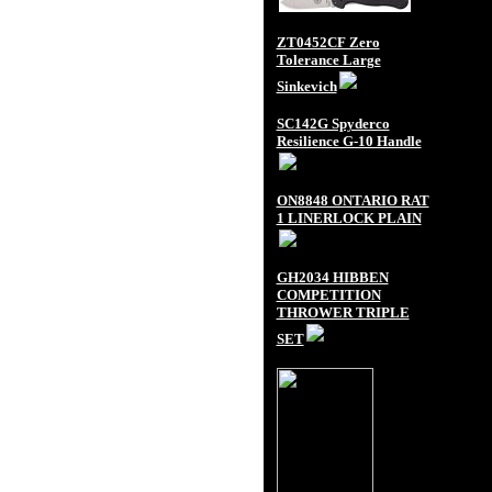
ZT0452CF Zero
Tolerance Large
Sinkevich
SC142G Spyderco
Resilience G-10 Handle
ON8848 ONTARIO RAT
1 LINERLOCK PLAIN
GH2034 HIBBEN
COMPETITION
THROWER TRIPLE
SET