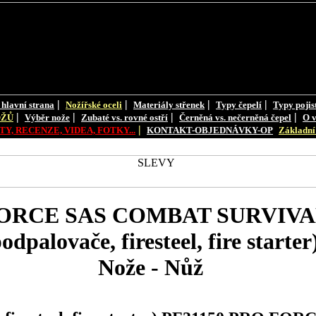
|
|
|
|
 hlavní strana
Nožířské oceli
Materiály střenek
Typy čepelí
Typy pojis
|
|
|
|
OŽŮ
Výběr nože
Zubaté vs. rovné ostří
Černěná vs. nečerněná čepel
O v
|
Y, RECENZE, VIDEA, FOTKY...
KONTAKT-OBJEDNÁVKY-OP
Základní 
FORCE SAS COMBAT SURVIVAL 
odpalovače, firesteel, fire starter
Nože - Nůž