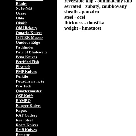
reversible klip - odnímatelný klip
Blades
serrated - zubatý, zoubkovaný
Nože-Nůž
sheath - pouzdro
Ocaso
steel - ocel
Ohta
thickness - tloušťka
Oknife
Old Hickory
weight - hmotnost
Ontario Knives
OTTER-Messer
Outdoor Edge
Pathfinder
Patriot Bladewerx
Pena Knives
Petrified Fish
Piratech
PMP Knives
Poikilo
Pouzdra na nože
Pro Tech
Quartermaster
QSP Knife
RAMBO
Ranger Knives
Rapax
RAT Cutlery
Real Steel
Reate Knives
Reiff Knives
Remette