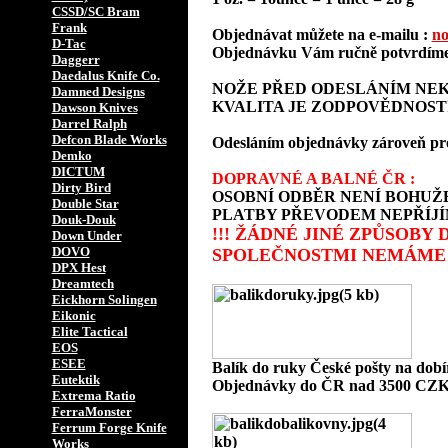
CSSD/SC Bram
Frank
Objednávat můžete na e-mailu :
no
D-Tac
Objednávku Vám ručně potvrdíme 
Daggerr
Daedalus Knife Co.
NOŽE PŘED ODESLÁNÍM NEK
Damned Designs
KVALITA JE ZODPOVĚDNOST
Dawson Knives
Darrel Ralph
Defcon Blade Works
Odesláním objednávky zároveň prohla
Demko
DICTUM
DOPRAVNÉ A BALNÉ ČR :
Dirty Bird
OSOBNÍ ODBĚR NENÍ BOHUŽE
Double Star
PLATBY PŘEVODEM NEPŘÍJÍ
Douk-Douk
!!! ŽÁDNÉ JINÉ ZPŮSOBY
Down Under
DOVO
SPOLEČNOSTMI NEMÁME 
DPX Hest
Dreamtech
Eickhorn Solingen
Eikonic
Elite Tactical
EOS
ESEE
Balík do ruky České pošty na dob
Eutektik
Objednávky do ČR nad 3500 CZK
Extrema Ratio
FerraMonster
Ferrum Forge Knife
Works