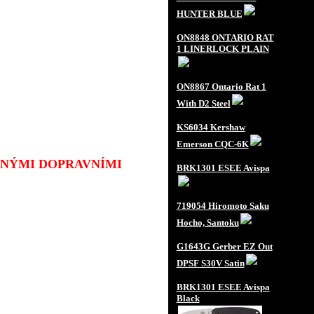
HUNTER BLUE
ON8848 ONTARIO RAT
1 LINERLOCK PLAIN
ON8867 Ontario Rat 1
With D2 Steel
KS6034 Kershaw
Emerson CQC-6K
JINÝMI DOPRAVNÍMI
BRK1301 ESEE Avispa
719054 Hiromoto Saku
Hocho, Santoku
G1643G Gerber EZ Out
DPSF S30V Satin
BRK1301 ESEE Avispa
Black