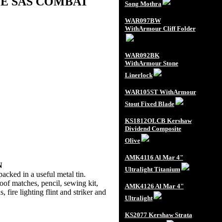
FORCE SAS COMBAT
Song Mothra
WAR097BW
WithArmour Cliff Folder
WAR092BK
WithArmour Stone
Linerlock
WAR105ST WithArmour
Stout Fixed Blade
KS1812OLCB Kershaw
Dividend Composite
Olive
AMK4116 Al Mar 4"
N
Ultralight Titanium
acked in a useful metal tin.
oof matches, pencil, sewing kit,
AMK4126 Al Mar 4"
 fire lighting flint and striker and
Ultralight
KS2077 Kershaw Strata