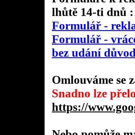
lhůtě 14-ti dnů :
Formulář - rekl
Formulář - vráce
bez udání důvo
Omlouváme se za
Snadno lze přelo
https://www.goo
Nebo pomůže mal