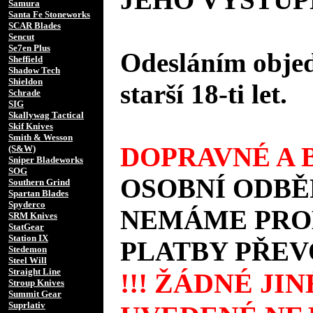
Samura
Santa Fe Stoneworks
SCAR Blades
Sencut
Se7en Plus
Odesláním objed
Sheffield
Shadow Tech
Shieldon
starší 18-ti let.
Schrade
SIG
Skallywag Tactical
Skif Knives
Smith & Wesson
DOPRAVNÉ A B
(S&W)
Sniper Bladeworks
SOG
OSOBNÍ ODBĚ
Southern Grind
Spartan Blades
Spyderco
NEMÁME PROD
SRM Knives
StatGear
Station IX
PLATBY PŘEV
Stedemon
Steel Will
Straight Line
!!! ŽÁDNÉ JI
Stroup Knives
Summit Gear
Suprlativ