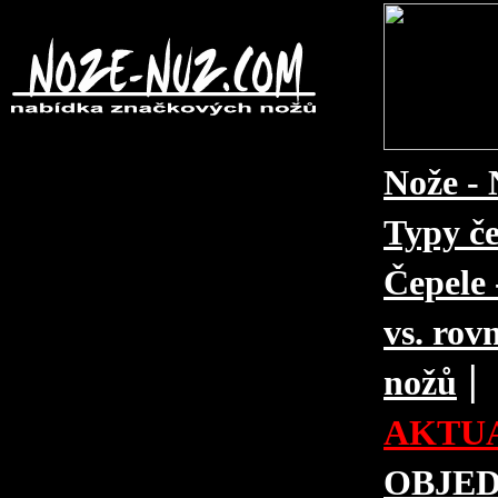
Nože - 
Typy če
Čepele 
vs. rovn
|
nožů
AKTUA
OBJE