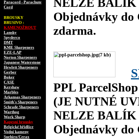
NELZE BALÍK 
Paracord - Parachute
Cord
Objednávky do 
BROUSKY
BRUSIVO :
zdarma.
KAMENOŽROUT
Lansky
Spyderco
DMT
KME Sharpeners
EZE-LAP
Norton Sharpeners
Japanese Waterstone
Hewlett Sharpeners
S
Gerber
Boker
CASE
PPL ParcelShop
Kershaw
Marbles
Arkansas Sharpeners
(JE NUTNÉ UV
Smith's Sharpeners
Schrade Sharpeners
NELZE BALÍK 
Warthog
Work Sharp
Kapesní brousky
Objednávky do 
Belgické břidlice
Vodní kameny
Suehiro/Cerax