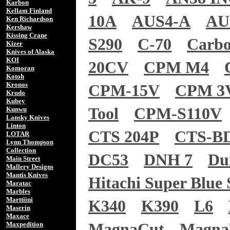
Karbon
Kellam Finland
10A
AUS4-A
AU
Ken Richardson
Kershaw
Kissing Crane
S290
C-70
Carb
Kizer
Knives of Alaska
KOI
20CV
CPM M4
Komoran
Kotoh
Kronos
CPM-15V
CPM 3
Krudo
Kubey
Tool
CPM-S110V
Kunwu
Lansky Knives
Linton
CTS 204P
CTS-B
LOTAR
Lynn Thompson
Collection
DC53
DNH 7
Du
Main Street
Mallery Designs
Mantis Knives
Hitachi Super Blue 
Maratac
Marbles
Marttiini
K340
K390
L6
Maserin
Maxace
Maxpedition
MagnaCut
Magn