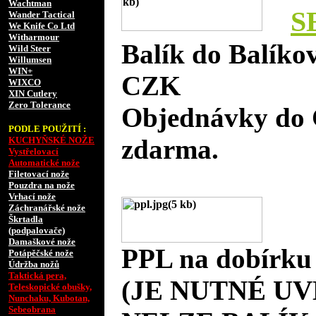
Wachtman
S
Wander Tactical
We Knife Co Ltd
Witharmour
Balík do Balíko
Wild Steer
Willumsen
WIN+
CZK
WIXCO
XIN Cutlery
Zero Tolerance
Objednávky do 
PODLE POUŽITÍ :
zdarma.
KUCHYŇSKÉ NOŽE
Vystřelovací
Automatické nože
Filetovací nože
Pouzdra na nože
Vrhací nože
Záchranářské nože
Škrtadla
(podpalovače)
Damaškové nože
PPL na dobírku
Potápěčské nože
Údržba nožů
Taktická pera,
(JE NUTNÉ UV
Teleskopické obušky,
Nunchaku, Kubotan,
Sebeobrana