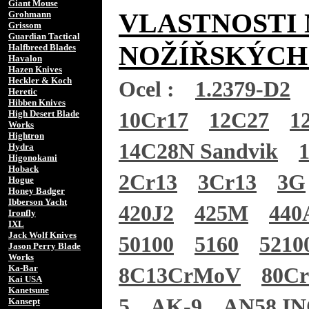
Giant Mouse
VLASTNOSTI 
Grohmann
Grissom
Guardian Tactical
NOŽÍŘSKÝCH
Halfbreed Blades
Havalon
Hazen Knives
Heckler & Koch
Ocel :
1.2379-D2
Heretic
Hibben Knives
High Desert Blade
10Cr17
12C27
1
Works
Hightron
14C28N Sandvik
Hydra
Higonokami
Hoback
2Cr13
3Cr13
3G
Hogue
Honey Badger
Ibberson Yacht
420J2
425M
440
Ironfly
IXL
Jack Wolf Knives
50100
5160
5210
Jason Perry Blade
Works
Ka-Bar
8C13CrMoV
80C
Kai USA
Kanetsune
5
AK-9
AN58 I
Kansept