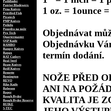
Pathfinder
Patriot Bladewerx
1 oz. = 1ounce =
Pena Knives
Petrified Fish
Piratech
PMP Knives
Poikilo
Pouzdra na nože
Objednávat může
Pro Tech
Quartermaster
Objednávku Vám
QSP Knife
RAMBO
Ranger Knives
termín dodání.
Rapax
RAT Cutlery
Real Steel
Reate Knives
Reiff Knives
Remette
NOŽE PŘED 
Remington
REVO
Rike Knife
ANI NA POŽÁD
Robeson
Roper
Rough Ryder
KVALITA JE 
Rough Ryder Reserve
RUIKE
JEHO VÝSTUP
S-TEC