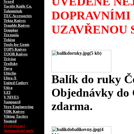
UVEDENÉ NEJ
Svord
Tactile Knife Co.
Takumitak
DOPRAVNÍMI
TEC Accessories
Tekta Knives
UZAVŘENOU S
Tenable Knives
Templar
Terzuola
Tokisu
Tools for Gents
TOPS Knives
TOOR Knives
Trivisa
Trollsky
Tuya
Ulticlip
Balík do ruky Č
Ultra-X
United Cutlery
Utica
Objednávky do 
UZI
V NIVES
Vanguard
zdarma.
Vero Engineering
VDK Knives
Viking Tactics
Vosteed
Vystřelovací
Automatické nože