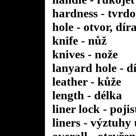
hardness - tvrdo
hole - otvor, dír
knife - nůž
knives - nože
lanyard hole - d
leather - kůže
length - délka
liner lock - poji
liners - výztuhy