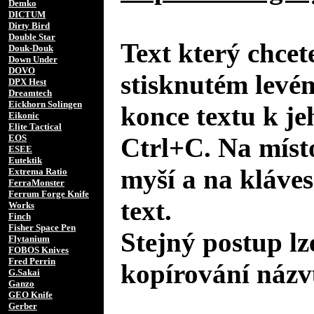
Demko
DICTUM
Dirty Bird
Double Star
Text který chcet
Douk-Douk
Down Under
DOVO
stisknutém levé
DPX Hest
Dreamtech
Eickhorn Solingen
konce textu k je
Eikonic
Elite Tactical
EOS
Ctrl+C. Na místo
ESEE
Eutektik
myší a na kláves
Extrema Ratio
FerraMonster
Ferrum Forge Knife
text.
Works
Finch
Fisher Space Pen
Stejný postup lz
Flytanium
FOBOS Knives
Fred Perrin
kopírování názv
G.Sakai
Ganzo
GEO Knife
Gerber