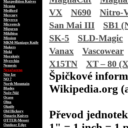
Maxpedition Knives
Mcusta
VX
N690
Nitro-
Medford
Mercury
Meyerco
San Mai III
SB1 (N
Microtech
Miguron
Mikihisa
SK-5
SLD-Magic
Mission
MKM-Maniago Knife
Makers
Vanax
Vascowear
Moki
Morakniv
Myerchin
X15TN
XT – 80 (X
Nemesis
Nezařazeno
Špičkové inform
Nite Ize
NO 7
North Mountain
Wikipedia.org (
Blades
Nože-Nůž
Ocaso
Ohta
Oknife
Převod jednotek
Old Hickory
Ontario Knives
OTTER-Messer
1" = 1 inch = 1 
Outdoor Edge