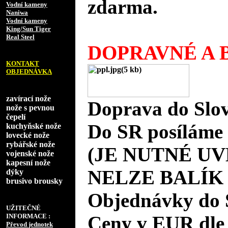
zdarma.
Vodní kameny
Naniwa
Vodní kameny
King/Sun Tiger
Real Steel
DOPRAVNÉ A B
KONTAKT
OBJEDNÁVKA
zavírací nože
Doprava do Slov
nože s pevnou
čepelí
Do SR posíláme 
kuchyňské nože
lovecké nože
rybářské nože
(JE NUTNÉ UV
vojenské nože
kapesní nože
NELZE BALÍK
dýky
brusivo brousky
Objednávky do 
UŽITEČNÉ
INFORMACE :
Ceny v EUR dle
Převod jednotek