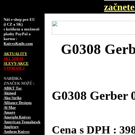
začnete 
Náš e-shop pro EU
(i CZ a SK)
s košíkem a možností
platby PayPal a
kartou :
KnivesKnife.com
G0308 Gerb
AKTUALITY
SKLADEM
SLEVY-AKCE
VÝPRODEJ
NABÍDKA
ZNAČEK NOŽŮ :
ABKT Tac
G0308 Gerber 
Akinod
Aku Strike
Alliance Designs
Al Mar
Amare
Ameight Knives
American Tomahawk
Cena s DPH : 3
Anglesey
Anthem Knives