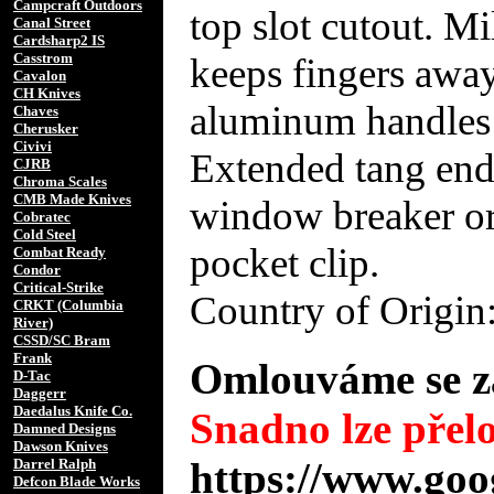
Campcraft Outdoors
top slot cutout. Mi
Canal Street
Cardsharp2 IS
Casstrom
keeps fingers away
Cavalon
CH Knives
aluminum handles 
Chaves
Cherusker
Civivi
Extended tang end 
CJRB
Chroma Scales
CMB Made Knives
window breaker or 
Cobratec
Cold Steel
pocket clip.
Combat Ready
Condor
Critical-Strike
Country of Origi
CRKT (Columbia
River)
CSSD/SC Bram
Frank
Omlouváme se za
D-Tac
Daggerr
Daedalus Knife Co.
Snadno lze přelo
Damned Designs
Dawson Knives
https://www.goo
Darrel Ralph
Defcon Blade Works