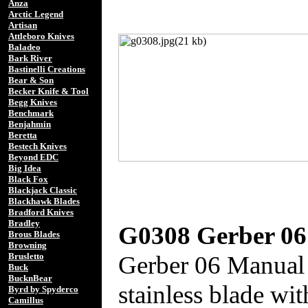
Anza
Arctic Legend
Artisan
Attleboro Knives
Baladeo
Bark River
Bastinelli Creations
Bear & Son
Becker Knife & Tool
Begg Knives
Benchmark
Benjahmin
Beretta
Bestech Knives
Beyond EDC
Big Idea
Black Fox
Blackjack Classic
Blackhawk Blades
Bradford Knives
Bradley
G0308 Gerber 06
Brous Blades
Browning
Gerber 06 Manual 
Brusletto
Buck
BucknBear
stainless blade wi
Byrd by Spyderco
Camillus