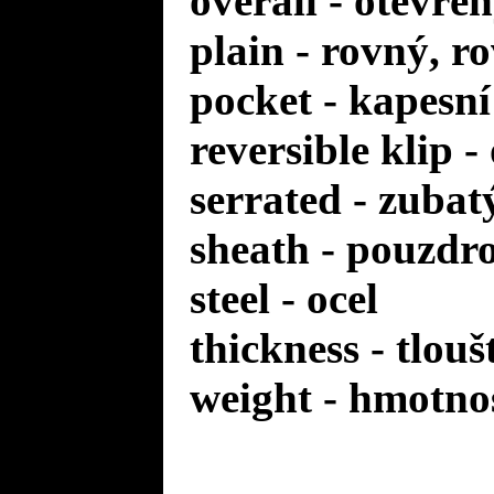
overall - otevře
plain - rovný, r
pocket - kapesní
reversible klip 
serrated - zuba
sheath - pouzdr
steel - ocel
thickness - tlou
weight - hmotno