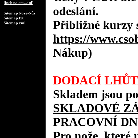
(inch na cm...atd)
odeslání.
Sitemap Nože-Nůž
Sitemap.txt
Přibližné kurzy 
Sitemap.xml
https://www.cso
Nákup)
DODACÍ LHŮT
Skladem jsou po
SKLADOVÉ Z
PRACOVNÍ DN
Pro nože, které 