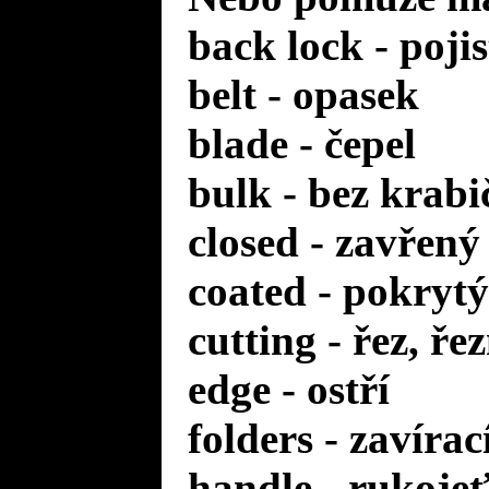
back lock - poji
belt - opasek
blade - čepel
bulk - bez krabi
closed - zavřený
coated - pokrytý
cutting - řez, ře
edge - ostří
folders - zavírac
handle - rukoje