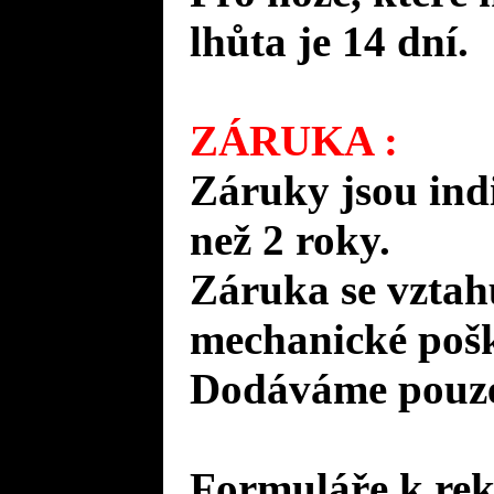
lhůta je 14 dní.
ZÁRUKA :
Záruky jsou ind
než 2 roky.
Záruka se vztah
mechanické pošk
Dodáváme pouze 
Formuláře k rek