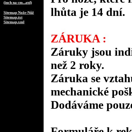
(inch na cm...atd)
lhůta je 14 dní.
Sitemap Nože-Nůž
Sitemap.txt
Sitemap.xml
ZÁRUKA :
Záruky jsou ind
než 2 roky.
Záruka se vztah
mechanické pošk
Dodáváme pouze 
Formuláře k rek