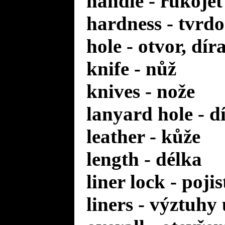
handle - rukoje
hardness - tvrdo
hole - otvor, dír
knife - nůž
knives - nože
lanyard hole - d
leather - kůže
length - délka
liner lock - poji
liners - výztuhy