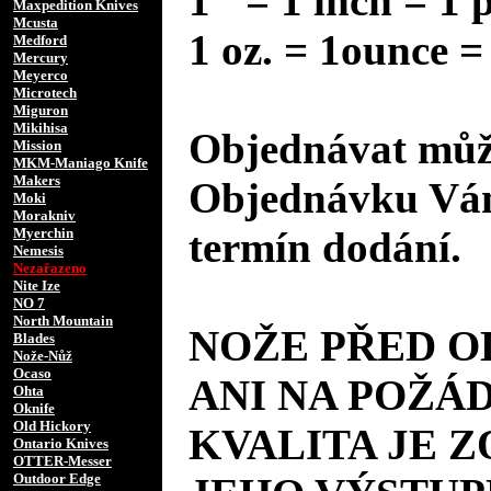
1" = 1 inch = 1 
Maxpedition Knives
Mcusta
1 oz. = 1ounce =
Medford
Mercury
Meyerco
Microtech
Miguron
Mikihisa
Objednávat může
Mission
MKM-Maniago Knife
Makers
Objednávku Vám
Moki
Morakniv
termín dodání.
Myerchin
Nemesis
Nezařazeno
Nite Ize
NO 7
North Mountain
NOŽE PŘED 
Blades
Nože-Nůž
Ocaso
ANI NA POŽÁD
Ohta
Oknife
Old Hickory
KVALITA JE 
Ontario Knives
OTTER-Messer
Outdoor Edge