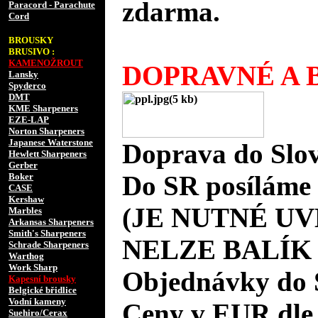
zdarma.
Paracord - Parachute
Cord
BROUSKY
BRUSIVO :
KAMENOŽROUT
DOPRAVNÉ A B
Lansky
Spyderco
DMT
KME Sharpeners
EZE-LAP
Norton Sharpeners
Japanese Waterstone
Doprava do Slov
Hewlett Sharpeners
Gerber
Do SR posíláme 
Boker
CASE
Kershaw
(JE NUTNÉ UV
Marbles
Arkansas Sharpeners
Smith's Sharpeners
NELZE BALÍK
Schrade Sharpeners
Warthog
Work Sharp
Objednávky do 
Kapesní brousky
Belgické břidlice
Vodní kameny
Ceny v EUR dle
Suehiro/Cerax