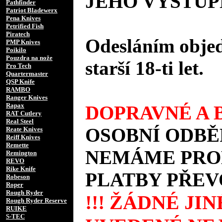
JEHO VÝSTUP
Pathfinder
Patriot Bladewerx
Pena Knives
Petrified Fish
Piratech
Odesláním objed
PMP Knives
Poikilo
Pouzdra na nože
starší 18-ti let.
Pro Tech
Quartermaster
QSP Knife
RAMBO
Ranger Knives
Rapax
DOPRAVNÉ A B
RAT Cutlery
Real Steel
OSOBNÍ ODBĚ
Reate Knives
Reiff Knives
Remette
NEMÁME PROD
Remington
REVO
Rike Knife
PLATBY PŘEV
Robeson
Roper
Rough Ryder
!!! ŽÁDNÉ JI
Rough Ryder Reserve
RUIKE
S-TEC