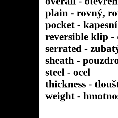
overall - otevře
plain - rovný, r
pocket - kapesní
reversible klip 
serrated - zuba
sheath - pouzdr
steel - ocel
thickness - tlou
weight - hmotno