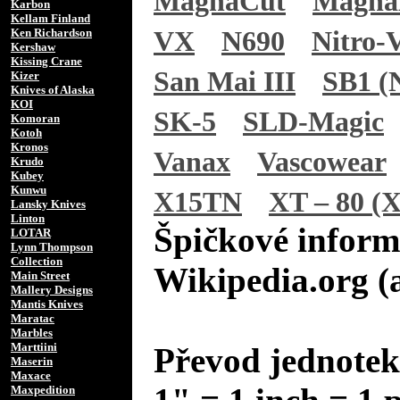
MagnaCut
Magn
Karbon
Kellam Finland
Ken Richardson
VX
N690
Nitro-
Kershaw
Kissing Crane
San Mai III
SB1 (N
Kizer
Knives of Alaska
KOI
SK-5
SLD-Magic
Komoran
Kotoh
Kronos
Vanax
Vascowear
Krudo
Kubey
Kunwu
X15TN
XT – 80 (X
Lansky Knives
Linton
Špičkové inform
LOTAR
Lynn Thompson
Collection
Wikipedia.org (
Main Street
Mallery Designs
Mantis Knives
Maratac
Marbles
Marttiini
Převod jednotek
Maserin
Maxace
Maxpedition