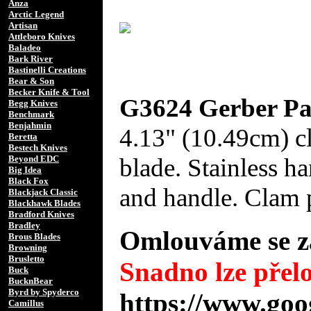
Anza
Arctic Legend
Artisan
Attleboro Knives
Baladeo
Bark River
Bastinelli Creations
Bear & Son
Becker Knife & Tool
G3624 Gerber Pa
Begg Knives
Benchmark
Benjahmin
4.13" (10.49cm) c
Beretta
Bestech Knives
blade. Stainless h
Beyond EDC
Big Idea
Black Fox
and handle. Clam 
Blackjack Classic
Blackhawk Blades
Bradford Knives
Bradley
Omlouváme se za
Brous Blades
Browning
Brusletto
Snadno lze přelo
Buck
BucknBear
Byrd by Spyderco
https://www.goo
Camillus