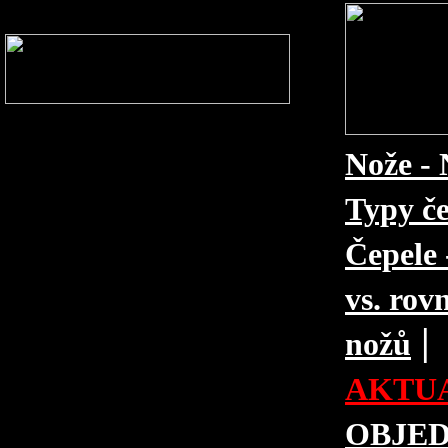
Nože - 
Typy če
Čepele 
vs. rovn
|
nožů
AKTUA
OBJE