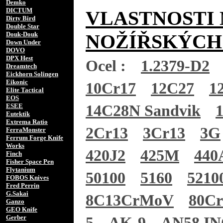
Demko
DICTUM
VLASTNOSTI 
Dirty Bird
Double Star
Douk-Douk
NOŽÍŘSKÝCH
Down Under
DOVO
DPX Hest
Ocel :
1.2379-D2
Dreamtech
Eickhorn Solingen
Eikonic
10Cr17
12C27
1
Elite Tactical
EOS
ESEE
14C28N Sandvik
Eutektik
Extrema Ratio
2Cr13
3Cr13
3G
FerraMonster
Ferrum Forge Knife
Works
420J2
425M
440
Finch
Fisher Space Pen
Flytanium
50100
5160
5210
FOBOS Knives
Fred Perrin
G.Sakai
8C13CrMoV
80C
Ganzo
GEO Knife
Gerber
5
AK-9
AN58 I