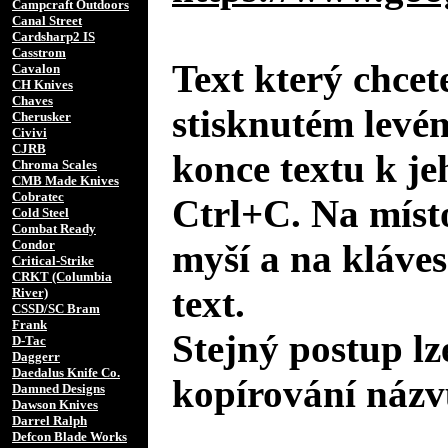
Campcraft Outdoors
Canal Street
Cardsharp2 IS
Casstrom
Text který chcet
Cavalon
CH Knives
Chaves
stisknutém levé
Cherusker
Civivi
CJRB
konce textu k je
Chroma Scales
CMB Made Knives
Cobratec
Ctrl+C. Na místo
Cold Steel
Combat Ready
Condor
myší a na kláves
Critical-Strike
CRKT (Columbia
text.
River)
CSSD/SC Bram
Frank
Stejný postup lz
D-Tac
Daggerr
Daedalus Knife Co.
kopírování názv
Damned Designs
Dawson Knives
Darrel Ralph
Defcon Blade Works