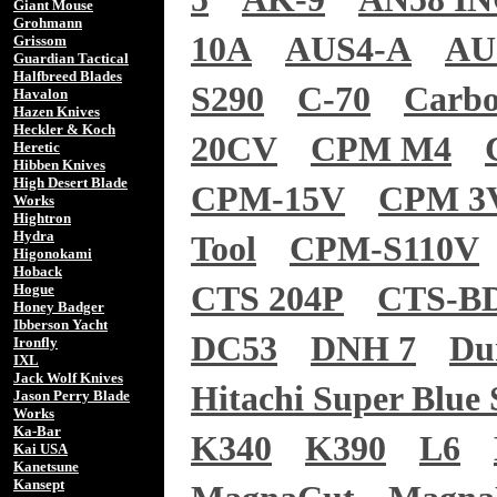
Giant Mouse
Grohmann
10A
AUS4-A
AU
Grissom
Guardian Tactical
Halfbreed Blades
S290
C-70
Carb
Havalon
Hazen Knives
Heckler & Koch
20CV
CPM M4
Heretic
Hibben Knives
High Desert Blade
CPM-15V
CPM 3
Works
Hightron
Hydra
Tool
CPM-S110V
Higonokami
Hoback
CTS 204P
CTS-B
Hogue
Honey Badger
Ibberson Yacht
DC53
DNH 7
Du
Ironfly
IXL
Jack Wolf Knives
Hitachi Super Blue 
Jason Perry Blade
Works
Ka-Bar
K340
K390
L6
Kai USA
Kanetsune
Kansept