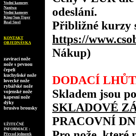
Vodní kameny
Naniwa
odeslání.
Vodní kameny
King/Sun Tiger
Přibližné kurzy 
Real Steel
https://www.cso
KONTAKT
OBJEDNÁVKA
Nákup)
zavírací nože
nože s pevnou
čepelí
kuchyňské nože
DODACÍ LHŮT
lovecké nože
rybářské nože
Skladem jsou po
vojenské nože
kapesní nože
dýky
SKLADOVÉ Z
brusivo brousky
PRACOVNÍ DN
UŽITEČNÉ
INFORMACE :
Pro nože, které 
Převod jednotek