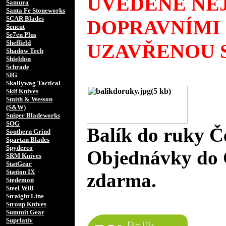
UVEDENÉ NEJ
Samura
Santa Fe Stoneworks
SCAR Blades
DOPRAVNÍMI
Sencut
Se7en Plus
Sheffield
UZAVŘENOU S
Shadow Tech
Shieldon
Schrade
SIG
Skallywag Tactical
Skif Knives
Smith & Wesson
(S&W)
Sniper Bladeworks
SOG
Balík do ruky Č
Southern Grind
Spartan Blades
Spyderco
Objednávky do 
SRM Knives
StatGear
Station IX
zdarma.
Stedemon
Steel Will
Straight Line
Stroup Knives
Summit Gear
Suprlativ