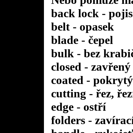
back lock - poji
belt - opasek
blade - čepel
bulk - bez krabi
closed - zavřený
coated - pokrytý
cutting - řez, ře
edge - ostří
folders - zavírac