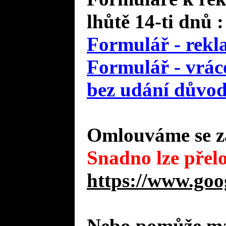
lhůtě 14-ti dnů :
Formulář - rekl
Formulář - vráce
bez udání důvo
Omlouváme se za
Snadno lze přelo
https://www.goo
Nebo pomůže mal