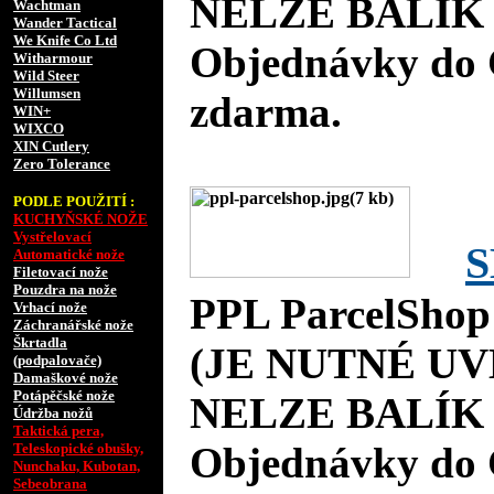
NELZE BALÍK 
Wachtman
Wander Tactical
We Knife Co Ltd
Objednávky do 
Witharmour
Wild Steer
Willumsen
zdarma.
WIN+
WIXCO
XIN Cutlery
Zero Tolerance
PODLE POUŽITÍ :
KUCHYŇSKÉ NOŽE
Vystřelovací
S
Automatické nože
Filetovací nože
Pouzdra na nože
PPL ParcelShop
Vrhací nože
Záchranářské nože
Škrtadla
(JE NUTNÉ UV
(podpalovače)
Damaškové nože
Potápěčské nože
NELZE BALÍK 
Údržba nožů
Taktická pera,
Objednávky do 
Teleskopické obušky,
Nunchaku, Kubotan,
Sebeobrana