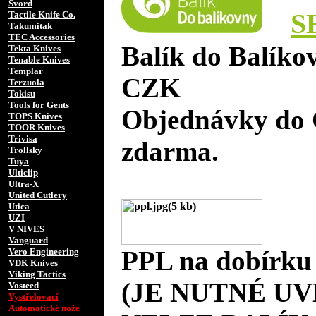
Svord
S
Tactile Knife Co.
Takumitak
TEC Accessories
Balík do Balíko
Tekta Knives
Tenable Knives
Templar
CZK
Terzuola
Tokisu
Tools for Gents
Objednávky do 
TOPS Knives
TOOR Knives
Trivisa
zdarma.
Trollsky
Tuya
Ulticlip
Ultra-X
United Cutlery
Utica
UZI
V NIVES
Vanguard
PPL na dobírku
Vero Engineering
VDK Knives
Viking Tactics
(JE NUTNÉ UV
Vosteed
Vystřelovací
Automatické nože