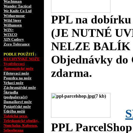
Wachtman
Wander Tactical
We Knife Co Ltd
PPL na dobírku
Witharmour
Wild Steer
Willumsen
(JE NUTNÉ UV
WIN+
WIXCO
XIN Cutlery
NELZE BALÍK 
Zero Tolerance
PODLE POUŽITÍ :
Objednávky do 
KUCHYŇSKÉ NOŽE
Vystřelovací
Automatické nože
zdarma.
Filetovací nože
Pouzdra na nože
Vrhací nože
Záchranářské nože
Škrtadla
(podpalovače)
Damaškové nože
Potápěčské nože
S
Údržba nožů
Taktická pera,
Teleskopické obušky,
PPL ParcelShop
Nunchaku, Kubotan,
Sebeobrana