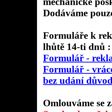
mechanické pošk
Dodáváme pouze 
Formuláře k rek
lhůtě 14-ti dnů :
Formulář - rekl
Formulář - vráce
bez udání důvo
Omlouváme se za