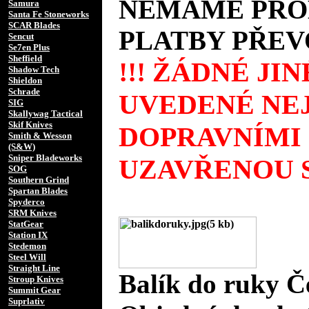
NEMÁME PROD
Samura
Santa Fe Stoneworks
SCAR Blades
PLATBY PŘEV
Sencut
Se7en Plus
Sheffield
!!! ŽÁDNÉ JI
Shadow Tech
Shieldon
Schrade
UVEDENÉ NEJ
SIG
Skallywag Tactical
Skif Knives
DOPRAVNÍMI
Smith & Wesson
(S&W)
Sniper Bladeworks
UZAVŘENOU S
SOG
Southern Grind
Spartan Blades
Spyderco
SRM Knives
StatGear
Station IX
Stedemon
Steel Will
Straight Line
Balík do ruky Č
Stroup Knives
Summit Gear
Suprlativ