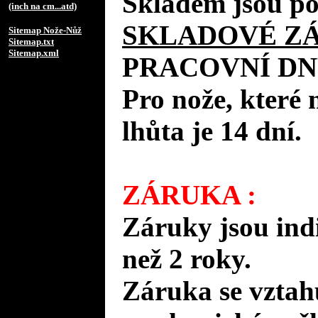
Skladem jsou po
(inch na cm...atd)
SKLADOVÉ Z
Sitemap Nože-Nůž
Sitemap.txt
Sitemap.xml
PRACOVNÍ DN
Pro nože, které 
lhůta je 14 dní.
ZÁRUKA :
Záruky jsou ind
než 2 roky.
Záruka se vztah