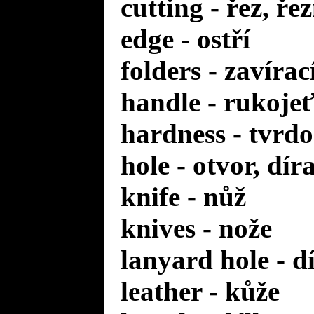
cutting - řez, ře
edge - ostří
folders - zavírac
handle - rukoje
hardness - tvrdo
hole - otvor, dír
knife - nůž
knives - nože
lanyard hole - d
leather - kůže