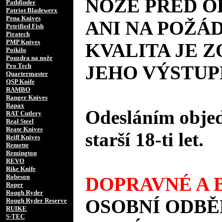
NOŽE PŘED 
Pathfinder
Patriot Bladewerx
Pena Knives
ANI NA POŽÁD
Petrified Fish
Piratech
PMP Knives
KVALITA JE 
Poikilo
Pouzdra na nože
Pro Tech
JEHO VÝSTUP
Quartermaster
QSP Knife
RAMBO
Ranger Knives
Rapax
Odesláním objed
RAT Cutlery
Real Steel
Reate Knives
starší 18-ti let.
Reiff Knives
Remette
Remington
REVO
Rike Knife
Robeson
DOPRAVNÉ A B
Roper
Rough Ryder
OSOBNÍ ODBĚ
Rough Ryder Reserve
RUIKE
S-TEC