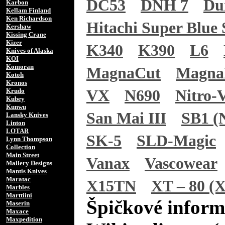
DC53
DNH 7
Du
Karbon
Kellam Finland
Ken Richardson
Hitachi Super Blue 
Kershaw
Kissing Crane
Kizer
K340
K390
L6
Knives of Alaska
KOI
Komoran
MagnaCut
Magn
Kotoh
Kronos
Krudo
VX
N690
Nitro-
Kubey
Kunwu
San Mai III
SB1 (N
Lansky Knives
Linton
LOTAR
SK-5
SLD-Magic
Lynn Thompson
Collection
Main Street
Vanax
Vascowear
Mallery Designs
Mantis Knives
Maratac
X15TN
XT – 80 (X
Marbles
Marttiini
Špičkové inform
Maserin
Maxace
Maxpedition