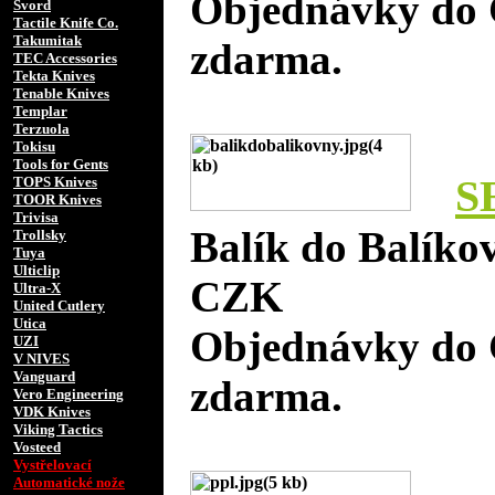
Objednávky do 
Svord
Tactile Knife Co.
Takumitak
zdarma.
TEC Accessories
Tekta Knives
Tenable Knives
Templar
Terzuola
Tokisu
Tools for Gents
S
TOPS Knives
TOOR Knives
Trivisa
Balík do Balíko
Trollsky
Tuya
Ulticlip
CZK
Ultra-X
United Cutlery
Utica
Objednávky do 
UZI
V NIVES
Vanguard
zdarma.
Vero Engineering
VDK Knives
Viking Tactics
Vosteed
Vystřelovací
Automatické nože