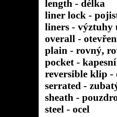
length - délka
liner lock - poji
liners - výztuhy
overall - otevře
plain - rovný, r
pocket - kapesní
reversible klip 
serrated - zuba
sheath - pouzdr
steel - ocel