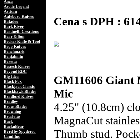
Anza
Arctic Legend
Artisan
Attleboro Knives
Cena s DPH : 6
Baladeo
Bark River
Bastinelli Creations
Bear & Son
Becker Knife & Tool
Begg Knives
Benchmark
Benjahmin
Beretta
Bestech Knives
Beyond EDC
GM11606 Giant 
Big Idea
Black Fox
Blackjack Classic
Mic
Blackhawk Blades
Bradford Knives
Bradley
4.25" (10.8cm) cl
Brous Blades
Browning
MagnaCut stainles
Brusletto
Buck
BucknBear
Thumb stud. Pocke
Byrd by Spyderco
Camillus