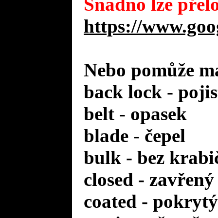
Snadno lze přelo
https://www.goo
Nebo pomůže mal
back lock - poji
belt - opasek
blade - čepel
bulk - bez krabi
closed - zavřený
coated - pokrytý