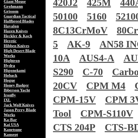
420J2
425M
440
Giant Mouse
Grohmann
Grissom
50100
5160
5210
Guardian Tactical
Halfbreed Blades
Havalon
8C13CrMoV
80C
Hazen Knives
Heckler & Koch
Heretic
5
AK-9
AN58 I
Hibben Knives
High Desert Blade
10A
AUS4-A
AU
Works
Hightron
Hydra
S290
C-70
Carb
Higonokami
Hoback
Hogue
20CV
CPM M4
Honey Badger
Ibberson Yacht
Ironfly
CPM-15V
CPM 3
IXL
Jack Wolf Knives
Jason Perry Blade
Tool
CPM-S110V
Works
Ka-Bar
CTS 204P
CTS-B
Kai USA
Kanetsune
Kansept