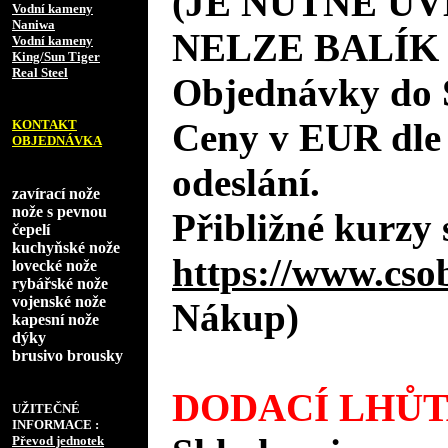
(JE NUTNÉ UV
Vodní kameny
Naniwa
NELZE BALÍK
Vodní kameny
King/Sun Tiger
Real Steel
Objednávky do 
Ceny v EUR dle
KONTAKT
OBJEDNÁVKA
odeslání.
zavírací nože
nože s pevnou
Přibližné kurzy 
čepelí
kuchyňské nože
https://www.cso
lovecké nože
rybářské nože
vojenské nože
Nákup)
kapesní nože
dýky
brusivo brousky
DODACÍ LHŮT
UŽITEČNÉ
INFORMACE :
Převod jednotek