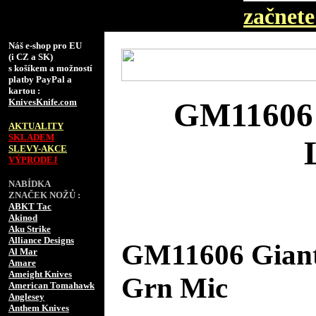
začnete 
Náš e-shop pro EU
(i CZ a SK)
s košíkem a možností
platby PayPal a
kartou :
KnivesKnife.com
GM11606 
AKTUALITY
SKLADEM
SLEVY-AKCE
VÝPRODEJ
NABÍDKA
ZNAČEK NOŽŮ :
ABKT Tac
Akinod
Aku Strike
Alliance Designs
GM11606 Giant
Al Mar
Amare
Ameight Knives
Grn Mic
American Tomahawk
Anglesey
Anthem Knives