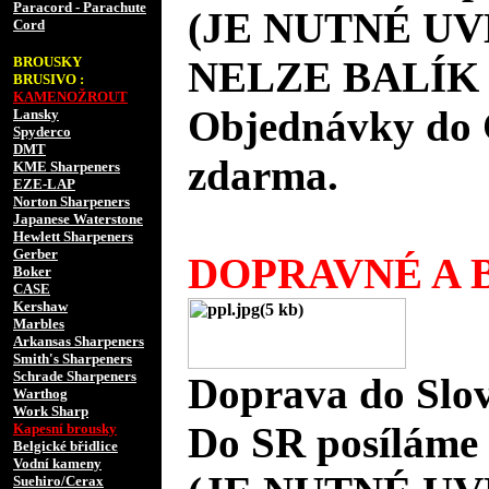
Paracord - Parachute
(JE NUTNÉ UV
Cord
BROUSKY
NELZE BALÍK 
BRUSIVO :
KAMENOŽROUT
Objednávky do 
Lansky
Spyderco
DMT
zdarma.
KME Sharpeners
EZE-LAP
Norton Sharpeners
Japanese Waterstone
Hewlett Sharpeners
Gerber
DOPRAVNÉ A B
Boker
CASE
Kershaw
Marbles
Arkansas Sharpeners
Smith's Sharpeners
Schrade Sharpeners
Doprava do Slov
Warthog
Work Sharp
Do SR posíláme 
Kapesní brousky
Belgické břidlice
Vodní kameny
Suehiro/Cerax