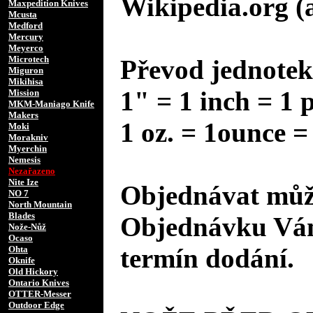
Wikipedia.org (
Maxpedition Knives
Mcusta
Medford
Mercury
Meyerco
Microtech
Převod jednotek
Miguron
Mikihisa
1" = 1 inch = 1 
Mission
MKM-Maniago Knife
Makers
1 oz. = 1ounce =
Moki
Morakniv
Myerchin
Nemesis
Nezařazeno
Nite Ize
Objednávat může
NO 7
North Mountain
Blades
Objednávku Vám
Nože-Nůž
Ocaso
termín dodání.
Ohta
Oknife
Old Hickory
Ontario Knives
OTTER-Messer
Outdoor Edge