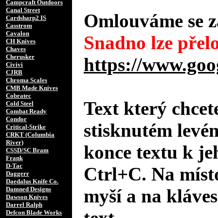
Campcraft Outdoors
Canal Street
Omlouváme se za
Cardsharp2 IS
Casstrom
Cavalon
Snadno lze přelo
CH Knives
Chaves
Cherusker
https://www.goo
Civivi
CJRB
Chroma Scales
CMB Made Knives
Cobratec
Text který chcet
Cold Steel
Combat Ready
Condor
stisknutém levé
Critical-Strike
CRKT (Columbia
River)
konce textu k je
CSSD/SC Bram
Frank
D-Tac
Ctrl+C. Na místo
Daggerr
Daedalus Knife Co.
Damned Designs
myší a na kláves
Dawson Knives
Darrel Ralph
text.
Defcon Blade Works