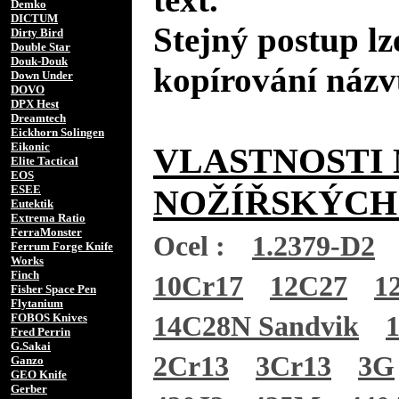
Demko
DICTUM
Stejný postup lz
Dirty Bird
Double Star
Douk-Douk
kopírování názv
Down Under
DOVO
DPX Hest
Dreamtech
Eickhorn Solingen
Eikonic
VLASTNOSTI 
Elite Tactical
EOS
ESEE
NOŽÍŘSKÝCH
Eutektik
Extrema Ratio
FerraMonster
Ocel :
1.2379-D2
Ferrum Forge Knife
Works
Finch
10Cr17
12C27
1
Fisher Space Pen
Flytanium
FOBOS Knives
14C28N Sandvik
Fred Perrin
G.Sakai
2Cr13
3Cr13
3G
Ganzo
GEO Knife
Gerber