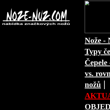
Nože - 
Typy če
Čepele 
vs. rovn
|
nožů
AKTUA
OBJE