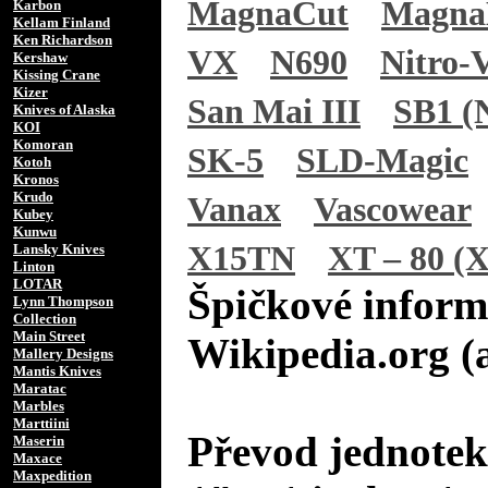
MagnaCut
Magn
Karbon
Kellam Finland
Ken Richardson
VX
N690
Nitro-
Kershaw
Kissing Crane
Kizer
San Mai III
SB1 (N
Knives of Alaska
KOI
Komoran
SK-5
SLD-Magic
Kotoh
Kronos
Krudo
Vanax
Vascowear
Kubey
Kunwu
X15TN
XT – 80 (X
Lansky Knives
Linton
LOTAR
Špičkové inform
Lynn Thompson
Collection
Main Street
Wikipedia.org (
Mallery Designs
Mantis Knives
Maratac
Marbles
Marttiini
Převod jednotek
Maserin
Maxace
Maxpedition