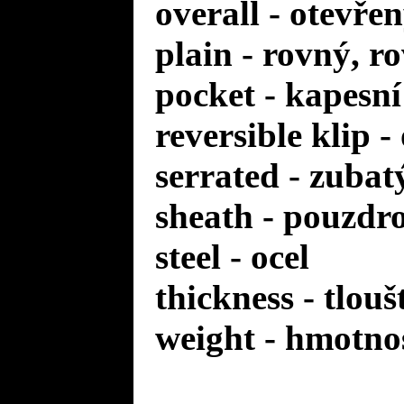
overall - otevře
plain - rovný, r
pocket - kapesní
reversible klip 
serrated - zuba
sheath - pouzdr
steel - ocel
thickness - tlou
weight - hmotno