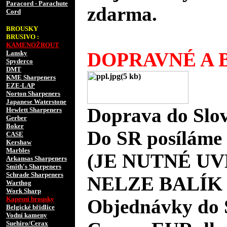
Paracord - Parachute
zdarma.
Cord
BROUSKY
BRUSIVO :
KAMENOŽROUT
DOPRAVNÉ A B
Lansky
Spyderco
DMT
KME Sharpeners
EZE-LAP
Norton Sharpeners
Japanese Waterstone
Doprava do Slov
Hewlett Sharpeners
Gerber
Boker
Do SR posíláme 
CASE
Kershaw
Marbles
(JE NUTNÉ UV
Arkansas Sharpeners
Smith's Sharpeners
Schrade Sharpeners
NELZE BALÍK
Warthog
Work Sharp
Kapesní brousky
Objednávky do 
Belgické břidlice
Vodní kameny
Suehiro/Cerax