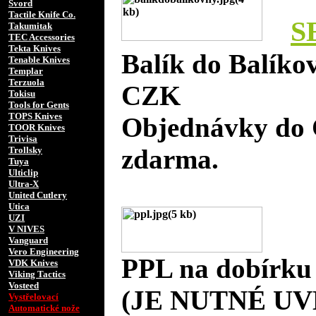
Svord
Tactile Knife Co.
S
Takumitak
TEC Accessories
Tekta Knives
Balík do Balíko
Tenable Knives
Templar
Terzuola
CZK
Tokisu
Tools for Gents
TOPS Knives
Objednávky do 
TOOR Knives
Trivisa
zdarma.
Trollsky
Tuya
Ulticlip
Ultra-X
United Cutlery
Utica
UZI
V NIVES
Vanguard
Vero Engineering
PPL na dobírku
VDK Knives
Viking Tactics
Vosteed
(JE NUTNÉ UV
Vystřelovací
Automatické nože