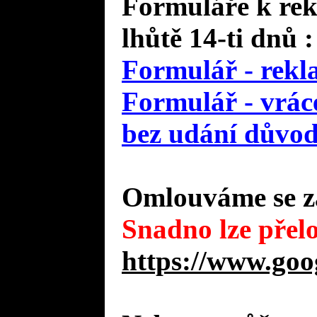
Formuláře k rek
lhůtě 14-ti dnů :
Formulář - rekl
Formulář - vráce
bez udání důvo
Omlouváme se za
Snadno lze přelo
https://www.goo