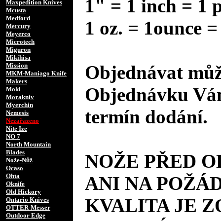
1" = 1 inch = 1 
Maxpedition Knives
Mcusta
Medford
1 oz. = 1ounce =
Mercury
Meyerco
Microtech
Miguron
Mikihisa
Mission
Objednávat může
MKM-Maniago Knife
Makers
Objednávku Vám
Moki
Morakniv
Myerchin
termín dodání.
Nemesis
Nezařazeno
Nite Ize
NO 7
North Mountain
Blades
NOŽE PŘED 
Nože-Nůž
Ocaso
Ohta
ANI NA POŽÁD
Oknife
Old Hickory
KVALITA JE 
Ontario Knives
OTTER-Messer
Outdoor Edge