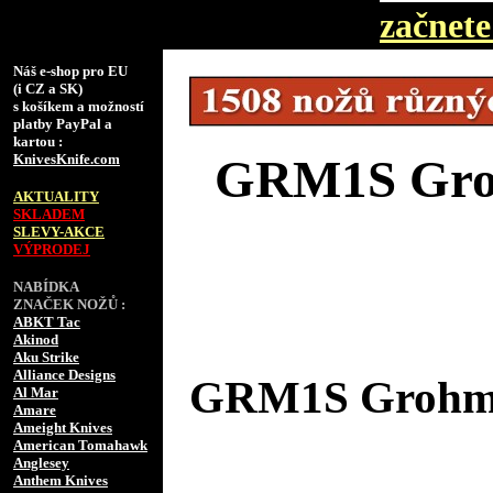
začnete 
Náš e-shop pro EU
(i CZ a SK)
s košíkem a možností
platby PayPal a
kartou :
KnivesKnife.com
GRM1S Groh
AKTUALITY
SKLADEM
SLEVY-AKCE
VÝPRODEJ
NABÍDKA
ZNAČEK NOŽŮ :
ABKT Tac
Akinod
Aku Strike
Alliance Designs
GRM1S Grohman
Al Mar
Amare
Ameight Knives
American Tomahawk
Anglesey
Anthem Knives