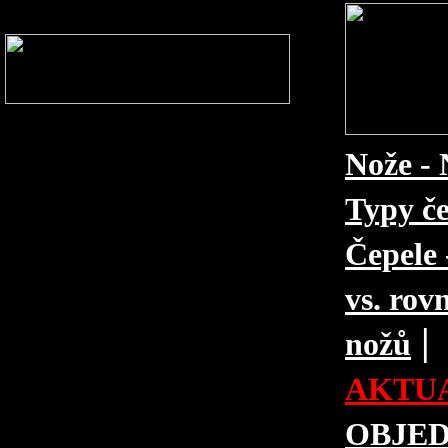
Nože - 
Typy če
Čepele 
vs. rovn
|
nožů
AKTUA
OBJE