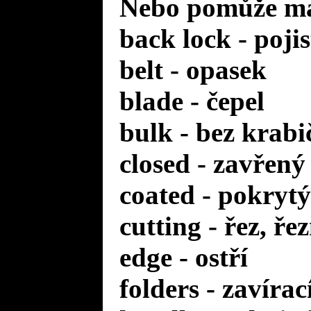
Nebo pomůže mal
back lock - poji
belt - opasek
blade - čepel
bulk - bez krabi
closed - zavřený
coated - pokrytý
cutting - řez, ře
edge - ostří
folders - zavírac