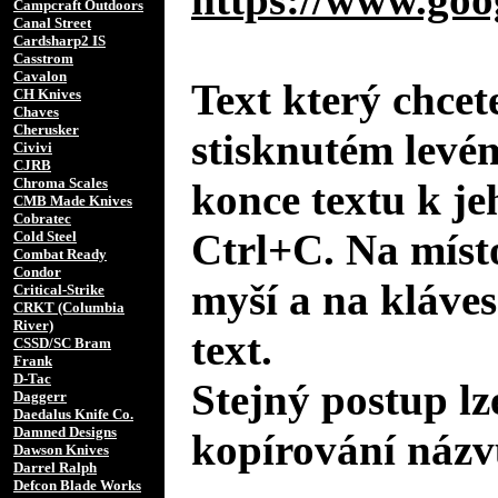
Campcraft Outdoors
Canal Street
Cardsharp2 IS
Casstrom
Cavalon
Text který chcet
CH Knives
Chaves
Cherusker
stisknutém levé
Civivi
CJRB
Chroma Scales
konce textu k je
CMB Made Knives
Cobratec
Ctrl+C. Na místo
Cold Steel
Combat Ready
Condor
myší a na kláves
Critical-Strike
CRKT (Columbia
River)
text.
CSSD/SC Bram
Frank
D-Tac
Stejný postup lz
Daggerr
Daedalus Knife Co.
Damned Designs
kopírování názv
Dawson Knives
Darrel Ralph
Defcon Blade Works