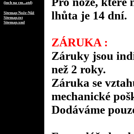
Pro nože, které 
(inch na cm...atd)
lhůta je 14 dní.
Sitemap Nože-Nůž
Sitemap.txt
Sitemap.xml
ZÁRUKA :
Záruky jsou ind
než 2 roky.
Záruka se vztah
mechanické pošk
Dodáváme pouze 