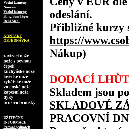
Ceny v EUR dle
Vodní kameny
Naniwa
odeslání.
Vodní kameny
King/Sun Tiger
Real Steel
Přibližné kurzy 
KONTAKT
https://www.cso
OBJEDNÁVKA
Nákup)
zavírací nože
nože s pevnou
čepelí
kuchyňské nože
DODACÍ LHŮT
lovecké nože
rybářské nože
vojenské nože
Skladem jsou po
kapesní nože
dýky
SKLADOVÉ Z
brusivo brousky
PRACOVNÍ DN
UŽITEČNÉ
INFORMACE :
Převod jednotek