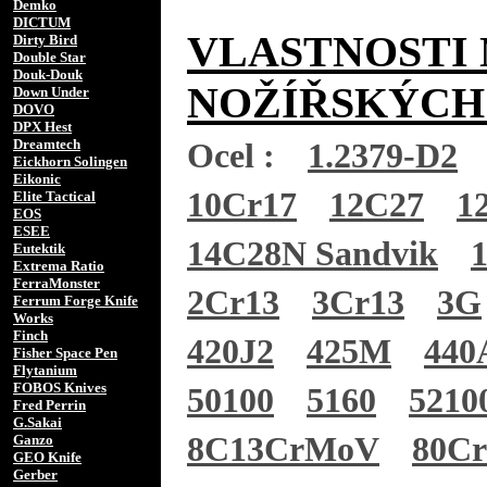
Demko
DICTUM
VLASTNOSTI 
Dirty Bird
Double Star
Douk-Douk
NOŽÍŘSKÝCH
Down Under
DOVO
DPX Hest
Dreamtech
Ocel :
1.2379-D2
Eickhorn Solingen
Eikonic
10Cr17
12C27
1
Elite Tactical
EOS
ESEE
14C28N Sandvik
Eutektik
Extrema Ratio
FerraMonster
2Cr13
3Cr13
3G
Ferrum Forge Knife
Works
Finch
420J2
425M
440
Fisher Space Pen
Flytanium
FOBOS Knives
50100
5160
5210
Fred Perrin
G.Sakai
8C13CrMoV
80C
Ganzo
GEO Knife
Gerber