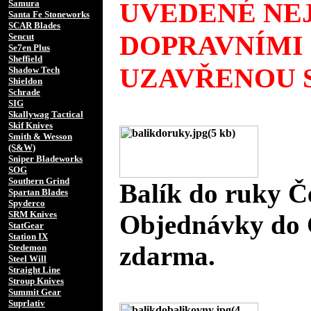
UVEDENÉ NEJ
Samura
Santa Fe Stoneworks
SCAR Blades
DOPRAVNÍMI
Sencut
Se7en Plus
Sheffield
UZAVŘENOU S
Shadow Tech
Shieldon
Schrade
SIG
Skallywag Tactical
Skif Knives
Smith & Wesson
(S&W)
Sniper Bladeworks
SOG
Southern Grind
Balík do ruky Č
Spartan Blades
Spyderco
SRM Knives
Objednávky do 
StatGear
Station IX
zdarma.
Stedemon
Steel Will
Straight Line
Stroup Knives
Summit Gear
Suprlativ