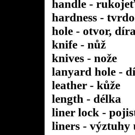
handle - rukoje
hardness - tvrdo
hole - otvor, dír
knife - nůž
knives - nože
lanyard hole - d
leather - kůže
length - délka
liner lock - poji
liners - výztuhy