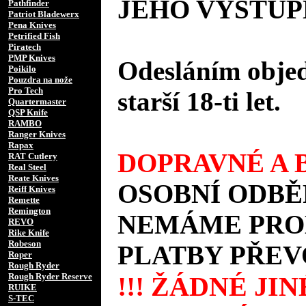
JEHO VÝSTUP
Pathfinder
Patriot Bladewerx
Pena Knives
Petrified Fish
Piratech
PMP Knives
Odesláním objed
Poikilo
Pouzdra na nože
Pro Tech
starší 18-ti let.
Quartermaster
QSP Knife
RAMBO
Ranger Knives
Rapax
DOPRAVNÉ A B
RAT Cutlery
Real Steel
Reate Knives
OSOBNÍ ODBĚ
Reiff Knives
Remette
Remington
NEMÁME PROD
REVO
Rike Knife
Robeson
PLATBY PŘEV
Roper
Rough Ryder
Rough Ryder Reserve
!!! ŽÁDNÉ JI
RUIKE
S-TEC