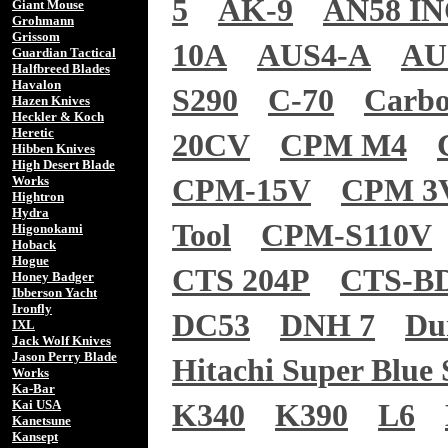
5
AK-9
AN58 I
Giant Mouse
Grohmann
Grissom
10A
AUS4-A
AU
Guardian Tactical
Halfbreed Blades
Havalon
S290
C-70
Carb
Hazen Knives
Heckler & Koch
Heretic
20CV
CPM M4
Hibben Knives
High Desert Blade
Works
CPM-15V
CPM 3
Hightron
Hydra
Tool
CPM-S110V
Higonokami
Hoback
Hogue
CTS 204P
CTS-B
Honey Badger
Ibberson Yacht
Ironfly
DC53
DNH 7
Du
IXL
Jack Wolf Knives
Jason Perry Blade
Hitachi Super Blue 
Works
Ka-Bar
Kai USA
K340
K390
L6
Kanetsune
Kansept