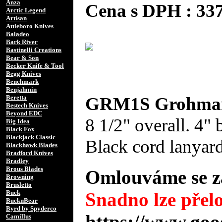
Anza
Cena s DPH : 3
Arctic Legend
Artisan
Attleboro Knives
Baladeo
Bark River
Bastinelli Creations
Bear & Son
Becker Knife & Tool
Begg Knives
Benchmark
Benjahmin
GRM1S Grohmann
Beretta
Bestech Knives
Beyond EDC
8 1/2" overall. 4" 
Big Idea
Black Fox
Blackjack Classic
Black cord lanyard
Blackhawk Blades
Bradford Knives
Bradley
Brous Blades
Omlouváme se za
Browning
Brusletto
Buck
Snadno lze přelo
BucknBear
Byrd by Spyderco
https://www.goo
Camillus