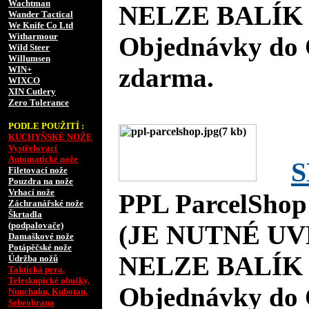
Wachtman
NELZE BALÍK 
Wander Tactical
We Knife Co Ltd
Witharmour
Objednávky do 
Wild Steer
Willumsen
zdarma.
WIN+
WIXCO
XIN Cutlery
Zero Tolerance
PODLE POUŽITÍ :
KUCHYŇSKÉ NOŽE
Vystřelovací
Automatické nože
S
Filetovací nože
Pouzdra na nože
Vrhací nože
PPL ParcelShop
Záchranářské nože
Škrtadla
(podpalovače)
(JE NUTNÉ UV
Damaškové nože
Potápěčské nože
NELZE BALÍK 
Údržba nožů
Taktická pera,
Teleskopické obušky,
Objednávky do 
Nunchaku, Kubotan,
Sebeobrana