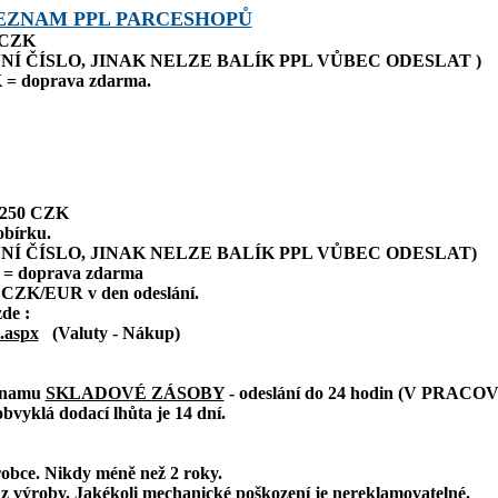
EZNAM PPL PARCESHOPŮ
0 CZK
NÍ ČÍSLO, JINAK NELZE BALÍK PPL VŮBEC ODESLAT )
 = doprava zdarma.
: 250 CZK
obírku.
NÍ ČÍSLO, JINAK NELZE BALÍK PPL VŮBEC ODESLAT)
 = doprava zdarma
 CZK/EUR v den odeslání.
zde :
.aspx
(Valuty - Nákup)
eznamu
SKLADOVÉ ZÁSOBY
- odeslání do 24 hodin (V PRAC
bvyklá dodací lhůta je 14 dní.
robce. Nikdy méně než 2 roky.
z výroby. Jakékoli mechanické poškození je nereklamovatelné.