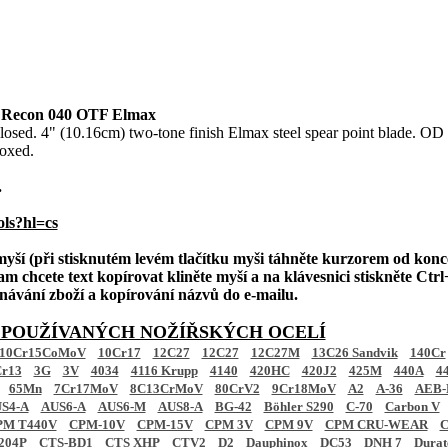
o Recon 040 OTF Elmax
losed. 4" (10.16cm) two-tone finish Elmax steel spear point blade. OD
Boxed.
.
ols?hl=cs
 myší (při stisknutém levém tlačítku myši táhněte kurzorem od konc
am chcete text kopírovat kliněte myší a na klávesnici stiskněte Ctrl+
ednávání zboží a kopírování názvů do e-mailu.
 POUŽÍVANÝCH NOŽÍŘSKÝCH OCELÍ
10Cr15CoMoV
10Cr17
12C27
12C27
12C27M
13C26 Sandvik
140Cr
r13
3G
3V
4034
4116 Krupp
4140
420HC
420J2
425M
440A
4
65Mn
7Cr17MoV
8C13CrMoV
80CrV2
9Cr18MoV
A2
A-36
AEB-
S4-A
AUS6-A
AUS6-M
AUS8-A
BG-42
Böhler S290
C-70
Carbon V
PM T440V
CPM-10V
CPM-15V
CPM 3V
CPM 9V
CPM CRU-WEAR
C
204P
CTS-BD1
CTS XHP
CTV2
D2
Dauphinox
DC53
DNH 7
Dura