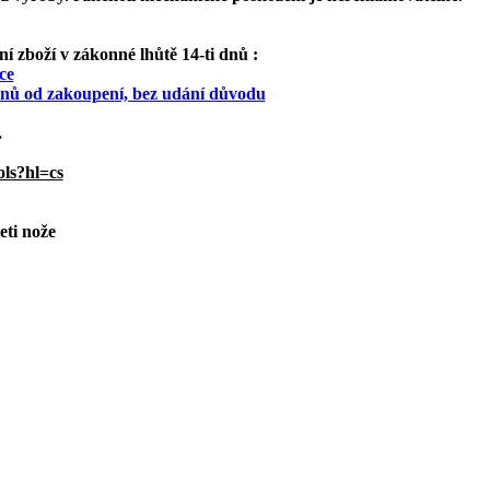
 zboží v zákonné lhůtě 14-ti dnů :
ce
 dnů od zakoupení, bez udání důvodu
.
ols?hl=cs
eti nože