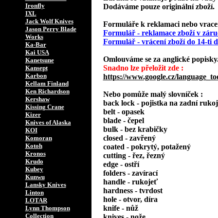
Ironfly
Dodáváme pouze originální zboží.
IXL
Jack Wolf Knives
Formuláře k reklamaci nebo vracení
Jason Perry Blade
Formulář - reklamace zboží v záru
Works
Formulář - vrácení zboží do 14-ti
Ka-Bar
Kai USA
Omlouváme se za anglické popisky
Kanetsune
Snadno lze přeložit zde :
Kansept
Karbon
https://www.google.cz/language_to
Kellam Finland
Ken Richardson
Nebo pomůže malý slovníček :
Kershaw
back lock - pojistka na zadní rukoj
Kissing Crane
belt - opasek
Kizer
blade - čepel
Knives of Alaska
bulk - bez krabičky
KOI
closed - zavřený
Komoran
Kotoh
coated - pokrytý, potažený
Kronos
cutting - řez, řezný
Krudo
edge - ostří
Kubey
folders - zavírací
Kunwu
handle - rukojeť
Lansky Knives
hardness - tvrdost
Linton
hole - otvor, díra
LOTAR
knife - nůž
Lynn Thompson
Collection
knives - nože