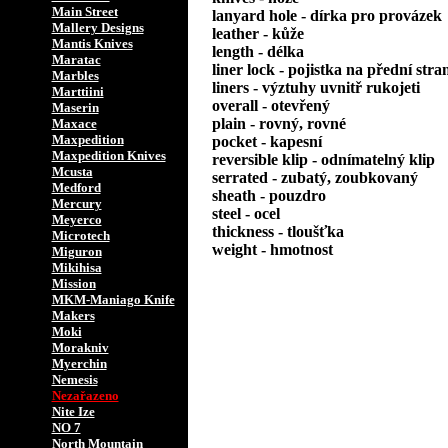
Main Street
lanyard hole - dírka pro provázek
Mallery Designs
leather - kůže
Mantis Knives
length - délka
Maratac
liner lock - pojistka na přední stra
Marbles
liners - výztuhy uvnitř rukojeti
Marttiini
overall - otevřený
Maserin
plain - rovný, rovné
Maxace
Maxpedition
pocket - kapesní
Maxpedition Knives
reversible klip - odnímatelný klip
Mcusta
serrated - zubatý, zoubkovaný
Medford
sheath - pouzdro
Mercury
steel - ocel
Meyerco
thickness - tloušťka
Microtech
weight - hmotnost
Miguron
Mikihisa
Mission
MKM-Maniago Knife
Makers
Moki
Morakniv
Myerchin
Nemesis
Nezařazeno
Nite Ize
NO 7
North Mountain