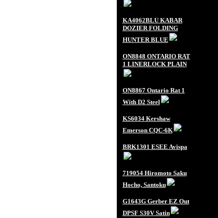
KA4062BLU KABAR
DOZIER FOLDING
HUNTER BLUE
ON8848 ONTARIO RAT
1 LINERLOCK PLAIN
ON8867 Ontario Rat 1
With D2 Steel
KS6034 Kershaw
Emerson CQC-6K
BRK1301 ESEE Avispa
719054 Hiromoto Saku
Hocho, Santoku
G1643G Gerber EZ Out
DPSF S30V Satin