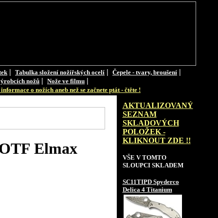
|
|
|
tek
Tabulka složení nožířských ocelí
Čepele - tvary, broušení
|
|
ýrobcích nožů
Nože ve filmu
informace o nožích aneb než se začnete ptát - čtěte !
AKTUALIZOVANÝ
SEZNAM
SKLADOVÝCH
POLOŽEK -
KLIKNOUT ZDE !!
0 OTF Elmax
VŠE V TOMTO
SLOUPCI SKLADEM
SC11TIPD Spyderco
Delica 4 Titanium