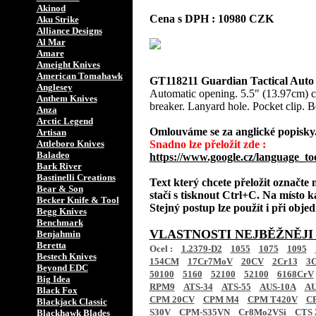
Akinod
Cena s DPH : 10980 CZK
Aku Strike
Alliance Designs
Al Mar
Amare
Ameight Knives
American Tomahawk
GT118211 Guardian Tactical Aut
Anglesey
Automatic opening. 5.5" (13.97cm) c
Anthem Knives
breaker. Lanyard hole. Pocket clip. 
Anza
Arctic Legend
Omlouváme se za anglické popisky
Artisan
Attleboro Knives
Snadno lze přeložit zde :
Baladeo
https://www.google.cz/language_to
Bark River
Bastinelli Creations
Text který chcete přeložit označte
Bear & Son
stačí s tisknout Ctrl+C. Na místo k
Becker Knife & Tool
Stejný postup lze použít i při obj
Begg Knives
Benchmark
VLASTNOSTI NEJBĚŽNĚJI
Benjahmin
Beretta
Ocel :
1.2379-D2
1055
1075
1095
Bestech Knives
154CM
17Cr7MoV
20CV
2Cr13
3C
Beyond EDC
50100
5160
52100
52100
6168CrV
Big Idea
RPM9
ATS-34
ATS-55
AUS-10A
AU
Black Fox
CPM 20CV
CPM M4
CPM T420V
C
Blackjack Classic
S30V
CPM-S35VN
Cr8Mo2VSi
CTS 
Blackhawk Blades