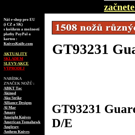
začnete 
Náš e-shop pro EU
(i CZ a SK)
s košíkem a možností
platby PayPal a
kartou :
KnivesKnife.com
GT93231 Guar
AKTUALITY
SKLADEM
SLEVY-AKCE
VÝPRODEJ
NABÍDKA
ZNAČEK NOŽŮ :
ABKT Tac
Akinod
Aku Strike
Alliance Designs
GT93231 Guard
Al Mar
Amare
Ameight Knives
D/E
American Tomahawk
Anglesey
Anthem Knives