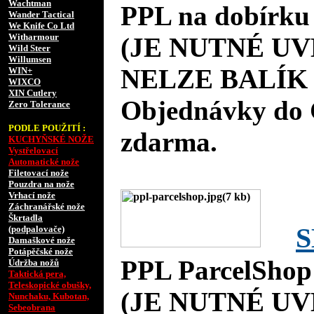
Wachtman
PPL na dobírku
Wander Tactical
We Knife Co Ltd
Witharmour
(JE NUTNÉ UV
Wild Steer
Willumsen
NELZE BALÍK 
WIN+
WIXCO
XIN Cutlery
Objednávky do 
Zero Tolerance
PODLE POUŽITÍ :
zdarma.
KUCHYŇSKÉ NOŽE
Vystřelovací
Automatické nože
Filetovací nože
Pouzdra na nože
Vrhací nože
Záchranářské nože
Škrtadla
S
(podpalovače)
Damaškové nože
Potápěčské nože
PPL ParcelShop
Údržba nožů
Taktická pera,
Teleskopické obušky,
(JE NUTNÉ UV
Nunchaku, Kubotan,
Sebeobrana