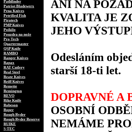
ANI NA POŽÁD
Pathfinder
Patriot Bladewerx
Pena Knives
KVALITA JE 
Petrified Fish
Piratech
PMP Knives
JEHO VÝSTUP
Poikilo
Pouzdra na nože
Pro Tech
Quartermaster
QSP Knife
Odesláním objed
RAMBO
Ranger Knives
Rapax
starší 18-ti let.
RAT Cutlery
Real Steel
Reate Knives
Reiff Knives
Remette
Remington
DOPRAVNÉ A B
REVO
Rike Knife
Robeson
OSOBNÍ ODBĚ
Roper
Rough Ryder
Rough Ryder Reserve
NEMÁME PROD
RUIKE
S-TEC