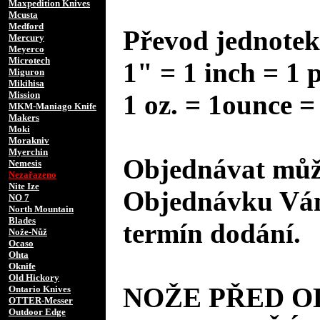
Maxpedition Knives
Mcusta
Medford
Převod jednotek
Mercury
Meyerco
Microtech
1" = 1 inch = 1 
Miguron
Mikihisa
Mission
1 oz. = 1ounce =
MKM-Maniago Knife
Makers
Moki
Morakniv
Myerchin
Objednávat může
Nemesis
Nezařazeno
Nite Ize
Objednávku Vám
NO 7
North Mountain
Blades
termín dodání.
Nože-Nůž
Ocaso
Ohta
Oknife
Old Hickory
NOŽE PŘED 
Ontario Knives
OTTER-Messer
Outdoor Edge