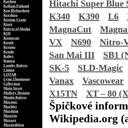
Hitachi Super Blue 
Karbon
Kellam Finland
Ken Richardson
K340
K390
L6
Kershaw
Kissing Crane
Kizer
MagnaCut
Magn
Knives of Alaska
KOI
Komoran
VX
N690
Nitro-
Kotoh
Kronos
Krudo
San Mai III
SB1 (N
Kubey
Kunwu
SK-5
SLD-Magic
Lansky Knives
Linton
LOTAR
Vanax
Vascowear
Lynn Thompson
Collection
Main Street
X15TN
XT – 80 (X
Mallery Designs
Mantis Knives
Špičkové inform
Maratac
Marbles
Marttiini
Wikipedia.org (
Maserin
Maxace
Maxpedition