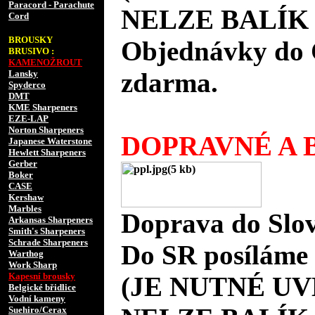
Paracord - Parachute
NELZE BALÍK 
Cord
BROUSKY
Objednávky do 
BRUSIVO :
KAMENOŽROUT
zdarma.
Lansky
Spyderco
DMT
KME Sharpeners
EZE-LAP
Norton Sharpeners
DOPRAVNÉ A B
Japanese Waterstone
Hewlett Sharpeners
Gerber
Boker
CASE
Kershaw
Marbles
Doprava do Slov
Arkansas Sharpeners
Smith's Sharpeners
Schrade Sharpeners
Do SR posíláme 
Warthog
Work Sharp
Kapesní brousky
(JE NUTNÉ UV
Belgické břidlice
Vodní kameny
Suehiro/Cerax