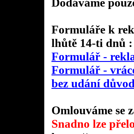
Dodáváme pouze 
Formuláře k rek
lhůtě 14-ti dnů :
Formulář - rekl
Formulář - vráce
bez udání důvo
Omlouváme se za
Snadno lze přelo