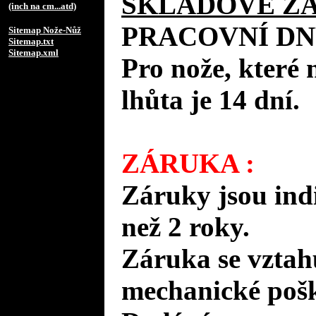
SKLADOVÉ Z
(inch na cm...atd)
PRACOVNÍ DN
Sitemap Nože-Nůž
Sitemap.txt
Sitemap.xml
Pro nože, které 
lhůta je 14 dní.
ZÁRUKA :
Záruky jsou ind
než 2 roky.
Záruka se vztah
mechanické pošk