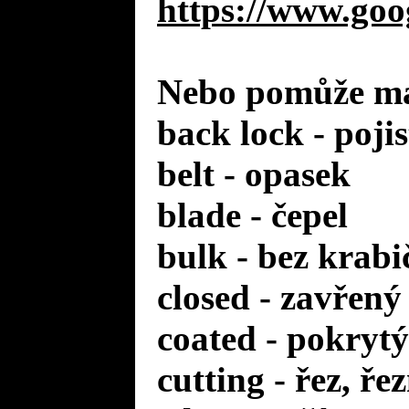
https://www.goo
Nebo pomůže mal
back lock - poji
belt - opasek
blade - čepel
bulk - bez krabi
closed - zavřený
coated - pokrytý
cutting - řez, ře