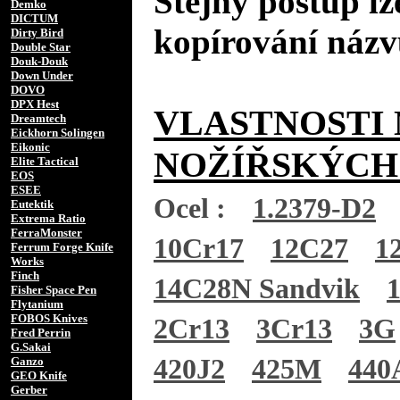
Stejný postup lz
Demko
DICTUM
kopírování názv
Dirty Bird
Double Star
Douk-Douk
Down Under
DOVO
DPX Hest
VLASTNOSTI 
Dreamtech
Eickhorn Solingen
Eikonic
NOŽÍŘSKÝCH
Elite Tactical
EOS
ESEE
Ocel :
1.2379-D2
Eutektik
Extrema Ratio
FerraMonster
10Cr17
12C27
1
Ferrum Forge Knife
Works
Finch
14C28N Sandvik
Fisher Space Pen
Flytanium
FOBOS Knives
2Cr13
3Cr13
3G
Fred Perrin
G.Sakai
420J2
425M
440
Ganzo
GEO Knife
Gerber