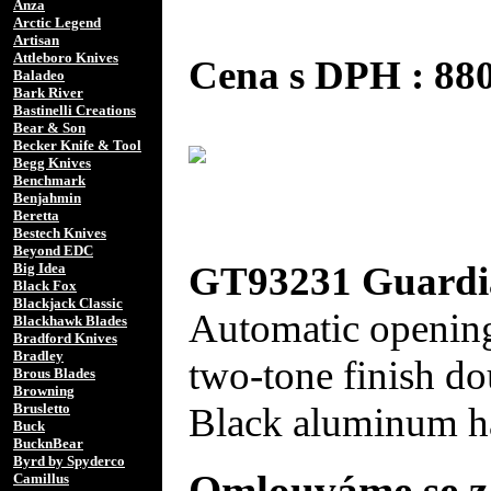
Anza
Arctic Legend
Artisan
Attleboro Knives
Cena s DPH : 8
Baladeo
Bark River
Bastinelli Creations
Bear & Son
Becker Knife & Tool
Begg Knives
Benchmark
Benjahmin
Beretta
Bestech Knives
Beyond EDC
GT93231 Guardia
Big Idea
Black Fox
Blackjack Classic
Automatic opening
Blackhawk Blades
Bradford Knives
Bradley
two-tone finish d
Brous Blades
Browning
Black aluminum ha
Brusletto
Buck
BucknBear
Byrd by Spyderco
Omlouváme se za
Camillus