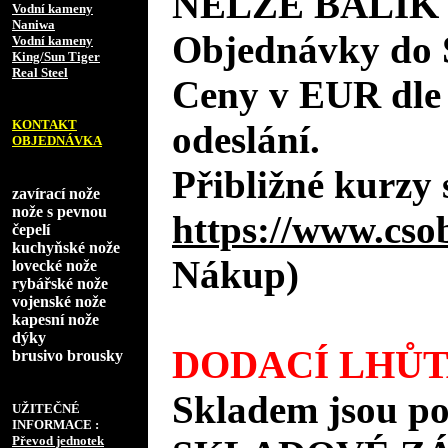
NELZE BALÍK
Vodní kameny
Naniwa
Objednávky do 
Vodní kameny
King/Sun Tiger
Real Steel
Ceny v EUR dle
KONTAKT
odeslání.
OBJEDNÁVKA
Přibližné kurzy 
zavírací nože
nože s pevnou
https://www.cso
čepelí
kuchyňské nože
Nákup)
lovecké nože
rybářské nože
vojenské nože
kapesní nože
dýky
DODACÍ LHŮT
brusivo brousky
Skladem jsou po
UŽITEČNÉ
INFORMACE :
Převod jednotek