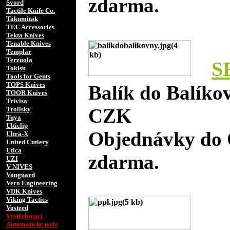
zdarma.
Svord
Tactile Knife Co.
Takumitak
TEC Accessories
Tekta Knives
Tenable Knives
Templar
Terzuola
S
Tokisu
Tools for Gents
TOPS Knives
Balík do Balíko
TOOR Knives
Trivisa
CZK
Trollsky
Tuya
Ulticlip
Objednávky do 
Ultra-X
United Cutlery
Utica
zdarma.
UZI
V NIVES
Vanguard
Vero Engineering
VDK Knives
Viking Tactics
Vosteed
Vystřelovací
Automatické nože