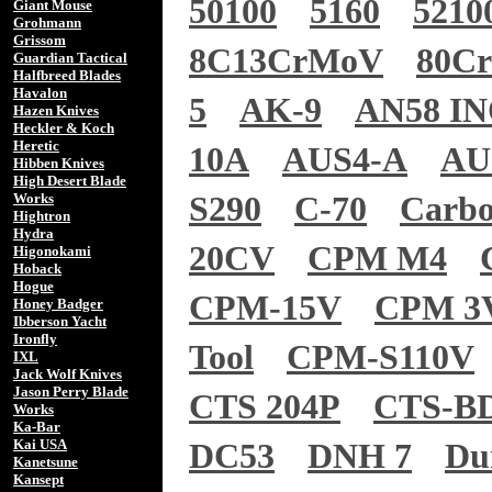
50100
5160
5210
Giant Mouse
Grohmann
Grissom
8C13CrMoV
80C
Guardian Tactical
Halfbreed Blades
Havalon
5
AK-9
AN58 I
Hazen Knives
Heckler & Koch
Heretic
10A
AUS4-A
AU
Hibben Knives
High Desert Blade
Works
S290
C-70
Carb
Hightron
Hydra
20CV
CPM M4
Higonokami
Hoback
Hogue
CPM-15V
CPM 3
Honey Badger
Ibberson Yacht
Ironfly
Tool
CPM-S110V
IXL
Jack Wolf Knives
Jason Perry Blade
CTS 204P
CTS-B
Works
Ka-Bar
Kai USA
DC53
DNH 7
Du
Kanetsune
Kansept