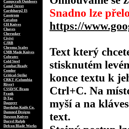
Campcraft Outdoors
Canal Street
Snadno lze přelo
Cardsharp2 IS
Casstrom
Cavalon
https://www.goo
CH Knives
Chaves
Cherusker
Civivi
CJRB
Chroma Scales
Text který chcet
CMB Made Knives
Cobratec
stisknutém levé
Cold Steel
Combat Ready
Condor
konce textu k je
Critical-Strike
CRKT (Columbia
River)
Ctrl+C. Na místo
CSSD/SC Bram
Frank
D-Tac
myší a na kláves
Daggerr
Daedalus Knife Co.
Damned Designs
text.
Dawson Knives
Darrel Ralph
Defcon Blade Works