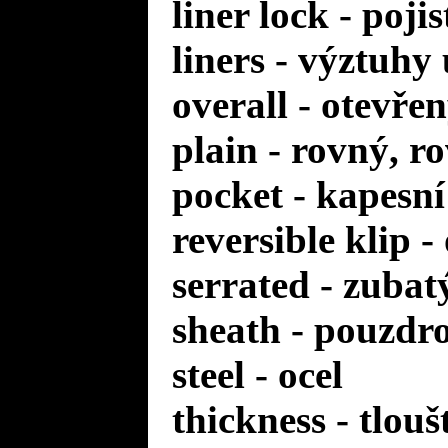
liner lock - poji
liners - výztuhy
overall - otevře
plain - rovný, r
pocket - kapesní
reversible klip 
serrated - zuba
sheath - pouzdr
steel - ocel
thickness - tlou