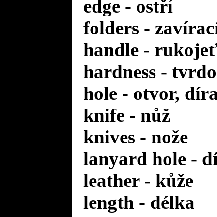
edge - ostří
folders - zavírac
handle - rukoje
hardness - tvrdo
hole - otvor, dír
knife - nůž
knives - nože
lanyard hole - d
leather - kůže
length - délka