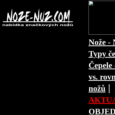
Nože - 
Typy če
Čepele 
vs. rovn
|
nožů
AKTUA
OBJE