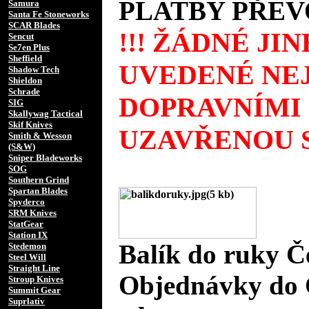
PLATBY PŘEV
Samura
Santa Fe Stoneworks
SCAR Blades
!!! ŽÁDNÉ JI
Sencut
Se7en Plus
Sheffield
UVEDENÉ NEJ
Shadow Tech
Shieldon
Schrade
DOPRAVNÍMI
SIG
Skallywag Tactical
Skif Knives
UZAVŘENOU S
Smith & Wesson
(S&W)
Sniper Bladeworks
SOG
Southern Grind
Spartan Blades
Spyderco
SRM Knives
StatGear
Station IX
Balík do ruky Č
Stedemon
Steel Will
Straight Line
Objednávky do 
Stroup Knives
Summit Gear
Suprlativ