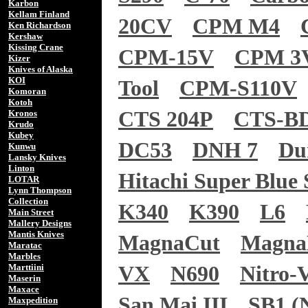
Karbon
Kellam Finland
20CV
CPM M4
Ken Richardson
Kershaw
Kissing Crane
CPM-15V
CPM 3
Kizer
Knives of Alaska
KOI
Tool
CPM-S110V
Komoran
Kotoh
CTS 204P
CTS-B
Kronos
Krudo
Kubey
DC53
DNH 7
Du
Kunwu
Lansky Knives
Linton
Hitachi Super Blue 
LOTAR
Lynn Thompson
Collection
K340
K390
L6
Main Street
Mallery Designs
Mantis Knives
MagnaCut
Magn
Maratac
Marbles
Marttiini
VX
N690
Nitro-
Maserin
Maxace
San Mai III
SB1 (N
Maxpedition