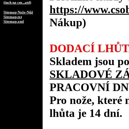
(inch na cm...atd)
https://www.cso
Sitemap Nože-Nůž
Sitemap.txt
Nákup)
Sitemap.xml
DODACÍ LHŮT
Skladem jsou po
SKLADOVÉ Z
PRACOVNÍ DN
Pro nože, které 
lhůta je 14 dní.