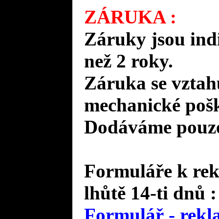
ZÁRUKA :
Záruky jsou ind
než 2 roky.
Záruka se vztah
mechanické pošk
Dodáváme pouze 
Formuláře k rek
lhůtě 14-ti dnů :
Formulář - rekl