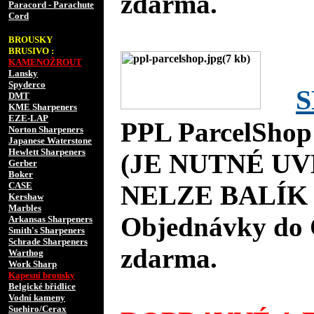
zdarma.
Paracord - Parachute
Cord
BROUSKY
BRUSIVO :
KAMENOŽROUT
Lansky
Spyderco
S
DMT
KME Sharpeners
EZE-LAP
PPL ParcelShop
Norton Sharpeners
Japanese Waterstone
Hewlett Sharpeners
(JE NUTNÉ UV
Gerber
Boker
CASE
NELZE BALÍK 
Kershaw
Marbles
Objednávky do 
Arkansas Sharpeners
Smith's Sharpeners
Schrade Sharpeners
zdarma.
Warthog
Work Sharp
Kapesní brousky
Belgické břidlice
Vodní kameny
Suehiro/Cerax