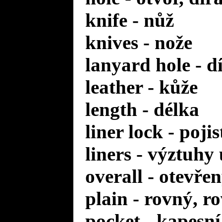
knife - nůž
knives - nože
lanyard hole - d
leather - kůže
length - délka
liner lock - poji
liners - výztuhy
overall - otevře
plain - rovný, r
pocket - kapesní