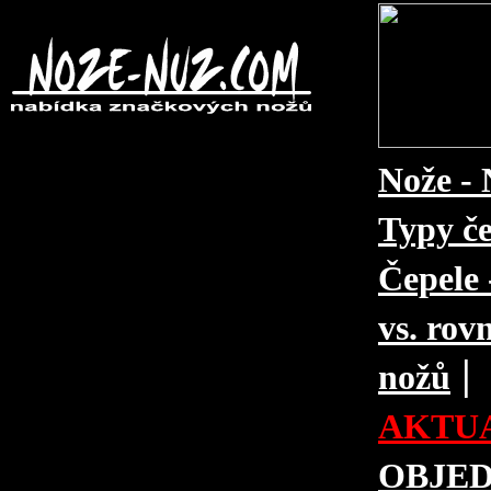
Nože - 
Typy če
Čepele 
vs. rovn
|
nožů
AKTUA
OBJE