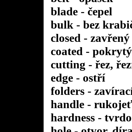
blade - čepel
bulk - bez krabi
closed - zavřený
coated - pokrytý
cutting - řez, ře
edge - ostří
folders - zavírac
handle - rukoje
hardness - tvrdo
hole - otvor, dír