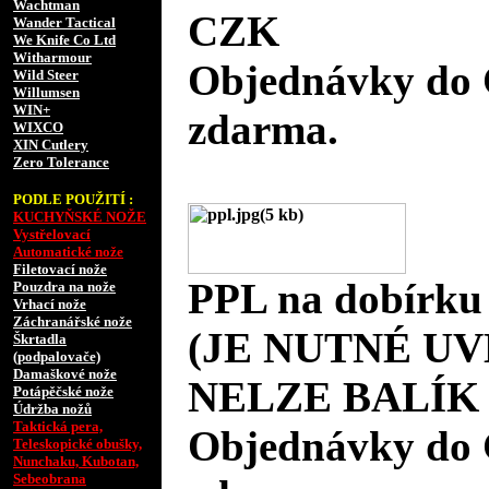
Wachtman
CZK
Wander Tactical
We Knife Co Ltd
Witharmour
Objednávky do 
Wild Steer
Willumsen
WIN+
zdarma.
WIXCO
XIN Cutlery
Zero Tolerance
PODLE POUŽITÍ :
KUCHYŇSKÉ NOŽE
Vystřelovací
Automatické nože
Filetovací nože
PPL na dobírku
Pouzdra na nože
Vrhací nože
Záchranářské nože
(JE NUTNÉ UV
Škrtadla
(podpalovače)
Damaškové nože
NELZE BALÍK 
Potápěčské nože
Údržba nožů
Taktická pera,
Objednávky do 
Teleskopické obušky,
Nunchaku, Kubotan,
Sebeobrana