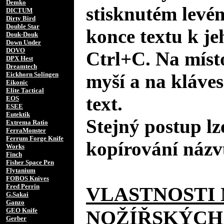
Demko
stisknutém levé
DICTUM
Dirty Bird
Double Star
konce textu k je
Douk-Douk
Down Under
DOVO
Ctrl+C. Na místo
DPX Hest
Dreamtech
Eickhorn Solingen
myší a na kláves
Eikonic
Elite Tactical
text.
EOS
ESEE
Eutektik
Stejný postup lz
Extrema Ratio
FerraMonster
Ferrum Forge Knife
kopírování názv
Works
Finch
Fisher Space Pen
Flytanium
FOBOS Knives
Fred Perrin
VLASTNOSTI 
G.Sakai
Ganzo
GEO Knife
NOŽÍŘSKÝCH
Gerber