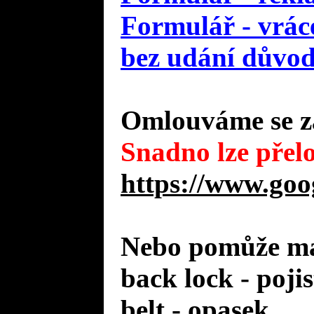
Formulář - vráce
bez udání důvo
Omlouváme se za
Snadno lze přelo
https://www.goo
Nebo pomůže mal
back lock - poji
belt - opasek