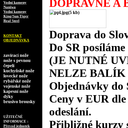
DOPRAVNÉ A B
Vodní kameny
Naniwa
Vodní kameny
King/Sun Tiger
Real Steel
Doprava do Slov
KONTAKT
OBJEDNÁVKA
Do SR posíláme 
zavírací nože
(JE NUTNÉ UV
nože s pevnou
čepelí
NELZE BALÍK
kuchyňské nože
lovecké nože
rybářské nože
Objednávky do 
vojenské nože
kapesní nože
Ceny v EUR dle
dýky
brusivo brousky
odeslání.
UŽITEČNÉ
Přibližné kurzy 
INFORMACE :
Převod jednotek