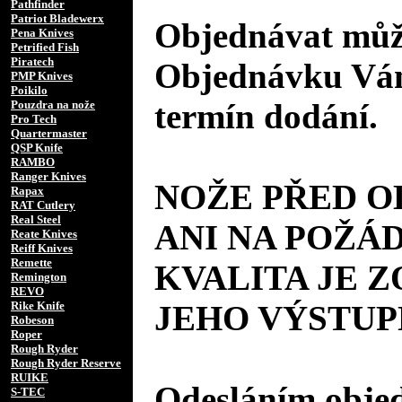
Pathfinder
Patriot Bladewerx
Objednávat může
Pena Knives
Petrified Fish
Piratech
Objednávku Vám
PMP Knives
Poikilo
termín dodání.
Pouzdra na nože
Pro Tech
Quartermaster
QSP Knife
RAMBO
Ranger Knives
NOŽE PŘED 
Rapax
RAT Cutlery
Real Steel
ANI NA POŽÁD
Reate Knives
Reiff Knives
Remette
KVALITA JE 
Remington
REVO
Rike Knife
JEHO VÝSTUP
Robeson
Roper
Rough Ryder
Rough Ryder Reserve
RUIKE
Odesláním objed
S-TEC