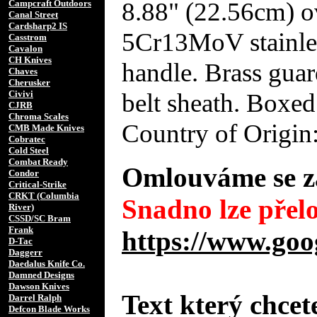
8.88" (22.56cm) ov
Campcraft Outdoors
Canal Street
Cardsharp2 IS
5Cr13MoV stainle
Casstrom
Cavalon
CH Knives
handle. Brass guar
Chaves
Cherusker
belt sheath. Boxed
Civivi
CJRB
Chroma Scales
Country of Origin
CMB Made Knives
Cobratec
Cold Steel
Combat Ready
Omlouváme se za
Condor
Critical-Strike
CRKT (Columbia
Snadno lze přelo
River)
CSSD/SC Bram
Frank
https://www.goo
D-Tac
Daggerr
Daedalus Knife Co.
Damned Designs
Dawson Knives
Text který chcet
Darrel Ralph
Defcon Blade Works