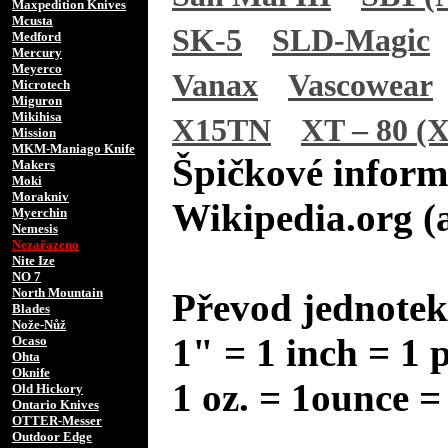
Maxpedition Knives
Mcusta
SK-5
SLD-Magic
Medford
Mercury
Meyerco
Vanax
Vascowear
Microtech
Miguron
Mikihisa
X15TN
XT – 80 (X
Mission
MKM-Maniago Knife
Špičkové inform
Makers
Moki
Morakniv
Wikipedia.org (
Myerchin
Nemesis
Nezařazeno
Nite Ize
NO 7
North Mountain
Převod jednotek
Blades
Nože-Nůž
1" = 1 inch = 1 
Ocaso
Ohta
Oknife
1 oz. = 1ounce =
Old Hickory
Ontario Knives
OTTER-Messer
Outdoor Edge