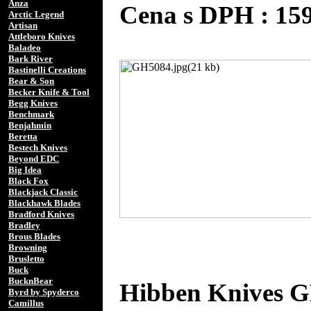
Anza
Cena s DPH : 15
Arctic Legend
Artisan
Attleboro Knives
Baladeo
Bark River
Bastinelli Creations
Bear & Son
Becker Knife & Tool
Begg Knives
Benchmark
Benjahmin
Beretta
Bestech Knives
Beyond EDC
Big Idea
Black Fox
Blackjack Classic
Blackhawk Blades
Bradford Knives
Bradley
Brous Blades
Browning
Brusletto
Buck
BucknBear
Hibben Knives 
Byrd by Spyderco
Camillus