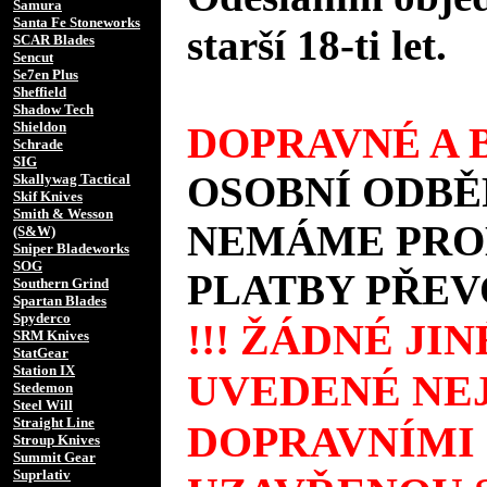
Samura
Santa Fe Stoneworks
starší 18-ti let.
SCAR Blades
Sencut
Se7en Plus
Sheffield
Shadow Tech
Shieldon
DOPRAVNÉ A B
Schrade
SIG
OSOBNÍ ODBĚ
Skallywag Tactical
Skif Knives
Smith & Wesson
NEMÁME PROD
(S&W)
Sniper Bladeworks
SOG
PLATBY PŘEV
Southern Grind
Spartan Blades
Spyderco
!!! ŽÁDNÉ JI
SRM Knives
StatGear
Station IX
UVEDENÉ NEJ
Stedemon
Steel Will
Straight Line
DOPRAVNÍMI
Stroup Knives
Summit Gear
Suprlativ