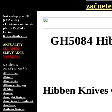
začnete 
Náš e-shop pro EU
(i CZ a SK)
s košíkem a možností
platby PayPal a
kartou :
KnivesKnife.com
GH5084 Hib
AKTUALITY
SKLADEM
SLEVY-AKCE
VÝPRODEJ
NABÍDKA
ZNAČEK NOŽŮ :
ABKT Tac
Akinod
Aku Strike
Alliance Designs
Hibben Knives
Al Mar
Amare
Ameight Knives
American Tomahawk
Anglesey
Anthem Knives