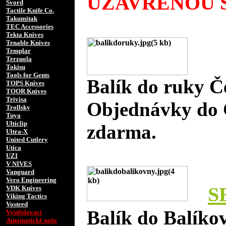
UZAVŘENOU S
Svord
Tactile Knife Co.
Takumitak
TEC Accessories
Tekta Knives
Tenable Knives
Templar
Terzuola
Tokisu
Tools for Gents
Balík do ruky Č
TOPS Knives
TOOR Knives
Trivisa
Objednávky do 
Trollsky
Tuya
Ulticlip
zdarma.
Ultra-X
United Cutlery
Utica
UZI
V NIVES
Vanguard
Vero Engineering
S
VDK Knives
Viking Tactics
Vosteed
Balík do Balíko
Vystřelovací
Automatické nože