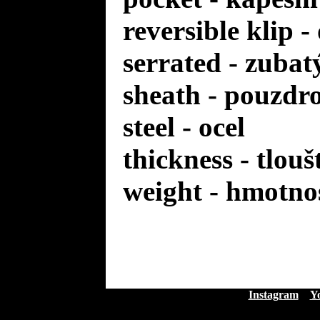
reversible klip 
serrated - zuba
sheath - pouzdr
steel - ocel
thickness - tlou
weight - hmotno
Instagram
Y