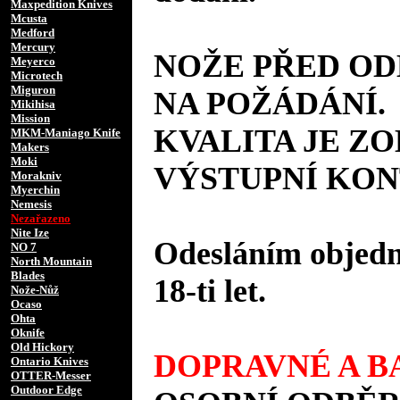
Maxpedition Knives
Mcusta
Medford
Mercury
NOŽE PŘED O
Meyerco
Microtech
Miguron
NA POŽÁDÁNÍ.
Mikihisa
Mission
KVALITA JE Z
MKM-Maniago Knife
Makers
Moki
VÝSTUPNÍ KON
Morakniv
Myerchin
Nemesis
Nezařazeno
Nite Ize
Odesláním objedná
NO 7
North Mountain
Blades
18-ti let.
Nože-Nůž
Ocaso
Ohta
Oknife
Old Hickory
DOPRAVNÉ A BA
Ontario Knives
OTTER-Messer
Outdoor Edge