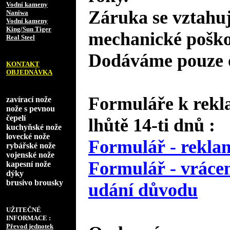
Vodní kameny
Záruka se vztahuj
Naniwa
Vodní kameny
King/Sun Tiger
mechanické poško
Real Steel
Dodáváme pouze o
KONTAKT
OBJEDNÁVKA
Formuláře k rekl
zavírací nože
nože s pevnou
čepelí
lhůtě 14-ti dnů :
kuchyňské nože
lovecké nože
Formulář - reklam
rybářské nože
vojenské nože
Formulář - vrácen
kapesní nože
dýky
brusivo brousky
udání důvodu
UŽITEČNÉ
INFORMACE :
Převod jednotek