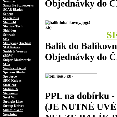
Objednávky do Č
Samura
Santa Fe Stoneworks
SCAR Blades
Sencut
Se7en Plus
Sheffield
Shadow Tech
Shieldon
S
Schrade
SIG
Balík do Balíkov
Skallywag Tactical
Skif Knives
Smith & Wesson
Objednávky do Č
(S&W)
Sniper Bladeworks
SOG
Southern Grind
Spartan Blades
Spyderco
SRM Knives
StatGear
Station IX
PPL na dobírku 
Stedemon
Steel Will
Straight Line
(JE NUTNÉ UVÉ
Stroup Knives
Summit Gear
Suprlativ