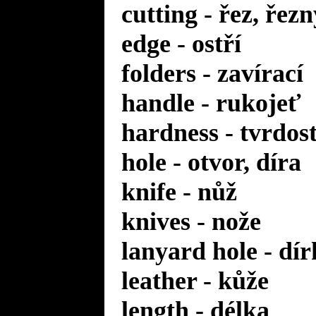
cutting - řez, řezn
edge - ostří
folders - zavírací
handle - rukojeť
hardness - tvrdos
hole - otvor, díra
knife - nůž
knives - nože
lanyard hole - dí
leather - kůže
length - délka