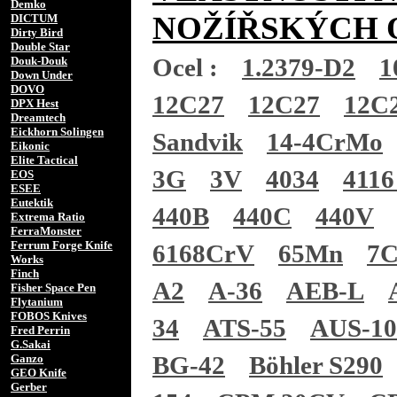
Demko
NOŽÍŘSKÝCH 
DICTUM
Dirty Bird
Double Star
Ocel :
1.2379-D2
1
Douk-Douk
Down Under
DOVO
12C27
12C27
12C
DPX Hest
Dreamtech
Eickhorn Solingen
Sandvik
14-4CrMo
Eikonic
Elite Tactical
3G
3V
4034
4116
EOS
ESEE
Eutektik
440B
440C
440V
Extrema Ratio
FerraMonster
Ferrum Forge Knife
6168CrV
65Mn
7
Works
Finch
A2
A-36
AEB-L
Fisher Space Pen
Flytanium
FOBOS Knives
34
ATS-55
AUS-1
Fred Perrin
G.Sakai
BG-42
Böhler S290
Ganzo
GEO Knife
Gerber