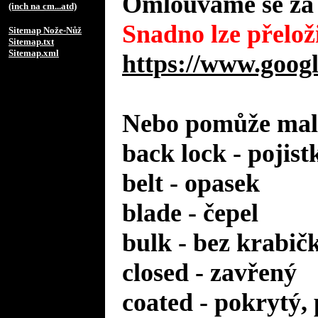
Omlouváme se za 
(inch na cm...atd)
Snadno lze přeloži
Sitemap Nože-Nůž
Sitemap.txt
Sitemap.xml
https://www.googl
Nebo pomůže malý
back lock - pojist
belt - opasek
blade - čepel
bulk - bez krabič
closed - zavřený
coated - pokrytý,