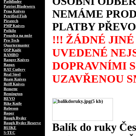
OSOBNÍ ODBĚR
Pathfinder
Patriot Bladewerx
NEMÁME PRODE
Pena Knives
Petrified Fish
Piratech
PLATBY PŘEVO
PMP Knives
Poikilo
Pouzdra na nože
!!! ŽÁDNÉ JIN
Pro Tech
Quartermaster
UVEDENÉ NEJS
QSP Knife
RAMBO
Ranger Knives
DOPRAVNÍMI 
Rapax
RAT Cutlery
Real Steel
UZAVŘENOU SM
Reate Knives
Reiff Knives
Remette
Remington
REVO
Rike Knife
Robeson
Roper
Rough Ryder
Rough Ryder Reserve
Balík do ruky Če
RUIKE
S-TEC