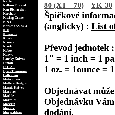
Karbon
80 (XT – 70)
YK-30
Kellam Finland
Ken Richardson
Špičkové informac
Kershaw
Kissing Crane
Kizer
(anglicky) :
List o
Knives of Alaska
KOI
Komoran
Kotoh
Kronos
Převod jednotek :
Krudo
Kubey
Kunwu
1" = 1 inch = 1 pa
Lansky Knives
Linton
1 oz. = 1ounce = 1
LOTAR
Lynn Thompson
Collection
Main Street
Mallery Designs
Mantis Knives
Objednávat můžet
Maratac
Marbles
Objednávku Vám 
Marttiini
Maserin
Maxace
dodání.
Maxpedition