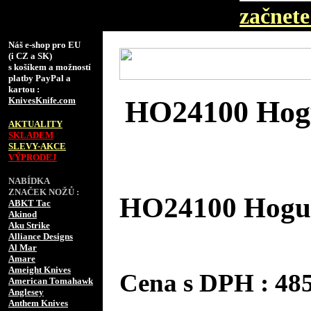
začnete 
Náš e-shop pro EU
(i CZ a SK)
s košíkem a možností
platby PayPal a
kartou :
KnivesKnife.com
HO24100 Hogu
AKTUALITY
SKLADEM
SLEVY-AKCE
VÝPRODEJ
NABÍDKA
ZNAČEK NOŽŮ :
HO24100 Hogue
ABKT Tac
Akinod
Aku Strike
Alliance Designs
Al Mar
Amare
Ameight Knives
Cena s DPH : 4
American Tomahawk
Anglesey
Anthem Knives