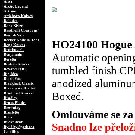
Anza
Arctic Legend
Artisan
Attleboro Knives
Baladeo
Bark River
Bastinelli Creations
Bear & Son
Becker Knife & Tool
HO24100 Hogue A
Begg Knives
Benchmark
Automatic opening
Benjahmin
Beretta
Bestech Knives
tumbled finish CP
Beyond EDC
Big Idea
Black Fox
anodized aluminum
Blackjack Classic
Blackhawk Blades
Boxed.
Bradford Knives
Bradley
Brous Blades
Browning
Omlouváme se za 
Brusletto
Buck
BucknBear
Snadno lze přeloži
Byrd by Spyderco
Camillus