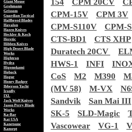
154
CPM 20CV
C
Giant Mouse
Grohmann
Grissom
CPM-15V
CPM 3V
Guardian Tactical
Halfbreed Blades
CPM-S110V
CPM-S
Havalon
Hazen Knives
Heckler & Koch
CTS-BD1
CTS XHP
Heretic
Hibben Knives
High Desert Blade
Duratech 20CV
EL
Works
Hightron
HWS-1
INFI
INO
Hydra
Higonokami
Hoback
CoS
M2
M390
M
Hogue
Honey Badger
(MV 58)
M-VX
N6
Ibberson Yacht
Ironfly
IXL
Sandvik
San Mai III
Jack Wolf Knives
Jason Perry Blade
Works
SK-5
SLD-Magic
Ka-Bar
Kai USA
Vascowear
VG-1
V
Kanetsune
Kansept