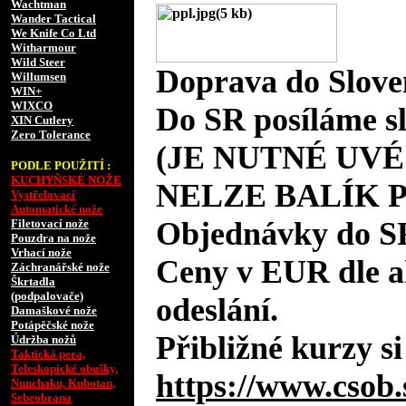
Wachtman
Wander Tactical
We Knife Co Ltd
Witharmour
Wild Steer
Doprava do Slove
Willumsen
WIN+
WIXCO
Do SR posíláme s
XIN Cutlery
Zero Tolerance
(JE NUTNÉ UVÉ
PODLE POUŽITÍ :
KUCHYŇSKÉ NOŽE
NELZE BALÍK 
Vystřelovací
Automatické nože
Objednávky do S
Filetovací nože
Pouzdra na nože
Vrhací nože
Ceny v EUR dle 
Záchranářské nože
Škrtadla
(podpalovače)
odeslání.
Damaškové nože
Potápěčské nože
Přibližné kurzy si
Údržba nožů
Taktická pera,
Teleskopické obušky,
https://www.csob.
Nunchaku, Kubotan,
Sebeobrana