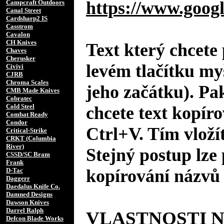
https://www.googl
Campcraft Outdoors
Canal Street
Cardsharp2 IS
Casstrom
Cavalon
CH Knives
Text který chcete 
Chaves
Cherusker
levém tlačítku my
Civivi
CJRB
Chroma Scales
jeho začátku). Pa
CMB Made Knives
Cobratec
Cold Steel
chcete text kopíro
Combat Ready
Condor
Ctrl+V. Tím vložít
Critical-Strike
CRKT (Columbia
River)
Stejný postup lze 
CSSD/SC Bram
Frank
kopírování názvů 
D-Tac
Daggerr
Daedalus Knife Co.
Damned Designs
Dawson Knives
Darrel Ralph
VLASTNOSTI 
Defcon Blade Works