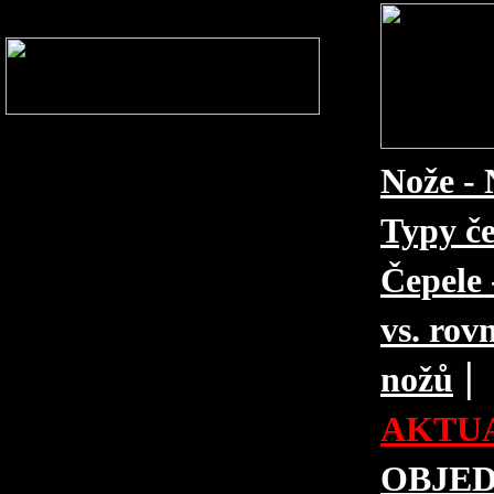
Nože - 
Typy če
Čepele 
vs. rovn
|
nožů
AKTUA
OBJE