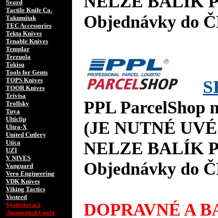
NELZE BALÍK P
Svord
Tactile Knife Co.
Objednávky do Č
Takumitak
TEC Accessories
Tekta Knives
Tenable Knives
Templar
Terzuola
Tokisu
Tools for Gents
TOPS Knives
S
TOOR Knives
Trivisa
PPL ParcelShop n
Trollsky
Tuya
Ulticlip
(JE NUTNÉ UVÉ
Ultra-X
United Cutlery
Utica
NELZE BALÍK P
UZI
V NIVES
Objednávky do Č
Vanguard
Vero Engineering
VDK Knives
Viking Tactics
Vosteed
DOPRAVNÉ A BA
Vystřelovací
Automatické nože