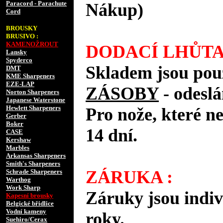
Paracord - Parachute
Nákup)
Cord
BROUSKY
BRUSIVO :
KAMENOŽROUT
DODACÍ LHŮTA
Lansky
Spyderco
Skladem jsou pou
DMT
KME Sharpeners
EZE-LAP
ZÁSOBY
- odes
Norton Sharpeners
Japanese Waterstone
Hewlett Sharpeners
Pro nože, které n
Gerber
Boker
14 dní.
CASE
Kershaw
Marbles
Arkansas Sharpeners
Smith's Sharpeners
ZÁRUKA :
Schrade Sharpeners
Warthog
Work Sharp
Záruky jsou indiv
Kapesní brousky
Belgické břidlice
Vodní kameny
roky.
Suehiro/Cerax