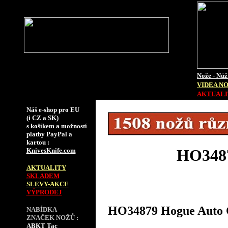
Nože - Nůž
VIDEA N
AKTUALIT
Náš e-shop pro EU
(i CZ a SK)
s košíkem a možností
platby PayPal a
kartou :
HO3487
KnivesKnife.com
AKTUALITY
SKLADEM
SLEVY-AKCE
VÝPRODEJ
HO34879 Hogue Auto C
NABÍDKA
ZNAČEK NOŽŮ :
ABKT Tac