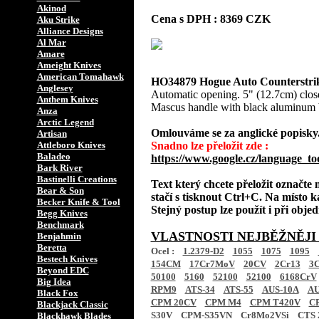
Akinod
Cena s DPH : 8369 CZK
Aku Strike
Alliance Designs
Al Mar
Amare
Ameight Knives
American Tomahawk
HO34879 Hogue Auto Counterstri
Anglesey
Automatic opening. 5" (12.7cm) clos
Anthem Knives
Mascus handle with black aluminum b
Anza
Arctic Legend
Omlouváme se za anglické popisky
Artisan
Attleboro Knives
Snadno lze přeložit zde :
Baladeo
https://www.google.cz/language_to
Bark River
Bastinelli Creations
Text který chcete přeložit označte
Bear & Son
stačí s tisknout Ctrl+C. Na místo k
Becker Knife & Tool
Stejný postup lze použít i při obj
Begg Knives
Benchmark
VLASTNOSTI NEJBĚŽNĚJI
Benjahmin
Beretta
Ocel :
1.2379-D2
1055
1075
1095
Bestech Knives
154CM
17Cr7MoV
20CV
2Cr13
3C
Beyond EDC
50100
5160
52100
52100
6168CrV
Big Idea
RPM9
ATS-34
ATS-55
AUS-10A
AU
Black Fox
CPM 20CV
CPM M4
CPM T420V
C
Blackjack Classic
S30V
CPM-S35VN
Cr8Mo2VSi
CTS 
Blackhawk Blades