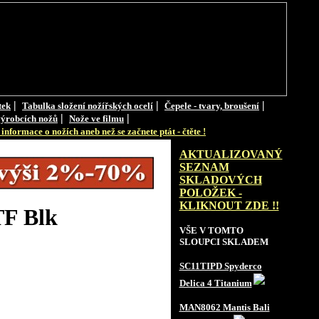
|
|
|
tek
Tabulka složení nožířských ocelí
Čepele - tvary, broušení
|
|
ýrobcích nožů
Nože ve filmu
informace o nožích aneb než se začnete ptát - čtěte !
AKTUALIZOVANÝ
SEZNAM
SKLADOVÝCH
POLOŽEK -
KLIKNOUT ZDE !!
TF Blk
VŠE V TOMTO
SLOUPCI SKLADEM
SC11TIPD Spyderco
Delica 4 Titanium
MAN8062 Mantis Bali