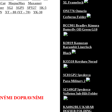
XL Framelock
Cut
MagnaMax
Maxamet
ner
SG2
SGPS
SPY27
SK-5
ON1776 Ontario
N
XT – 80 (XT – 70)
YK-30
Cerberus Folder
BCC901 Bradley Kimura
Butterfly OD Green G10
KO019 Komoran
Karambit Linerlock
Black
KS5510 Kershaw Norad
SC81GP2 Spyderco
Para-Military 2
SC149GP Spyderco
Valloton Sub-Hilt Folder
JINÝMI DOPRAVNÍMI
KA4062BLU KABAR
DOZIER FOLDING