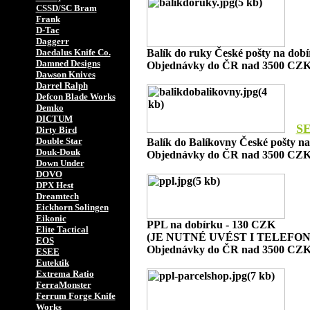
CSSD/SC Bram
Frank
D-Tac
Daggerr
Daedalus Knife Co.
Balík do ruky České pošty na dob
Damned Designs
Objednávky do ČR nad 3500 CZK
Dawson Knives
Darrel Ralph
Defcon Blade Works
Demko
DICTUM
S
Dirty Bird
Double Star
Balík do Balíkovny České pošty n
Douk-Douk
Objednávky do ČR nad 3500 CZK
Down Under
DOVO
DPX Hest
Dreamtech
Eickhorn Solingen
Eikonic
PPL na dobírku - 130 CZK
Elite Tactical
(JE NUTNÉ UVÉST I TELEFON
EOS
Objednávky do ČR nad 3500 CZK
ESEE
Eutektik
Extrema Ratio
FerraMonster
Ferrum Forge Knife
Works