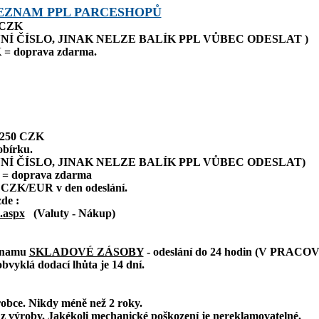
EZNAM PPL PARCESHOPŮ
0 CZK
NÍ ČÍSLO, JINAK NELZE BALÍK PPL VŮBEC ODESLAT )
 = doprava zdarma.
: 250 CZK
obírku.
NÍ ČÍSLO, JINAK NELZE BALÍK PPL VŮBEC ODESLAT)
 = doprava zdarma
 CZK/EUR v den odeslání.
zde :
.aspx
(Valuty - Nákup)
eznamu
SKLADOVÉ ZÁSOBY
- odeslání do 24 hodin (V PRAC
bvyklá dodací lhůta je 14 dní.
robce. Nikdy méně než 2 roky.
z výroby. Jakékoli mechanické poškození je nereklamovatelné.