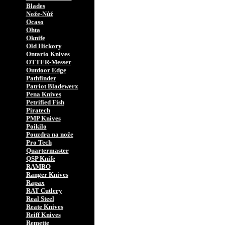
Blades
Nože-Nůž
Ocaso
Ohta
Oknife
Old Hickory
Ontario Knives
OTTER-Messer
Outdoor Edge
Pathfinder
Patriot Bladewerx
Pena Knives
Petrified Fish
Piratech
PMP Knives
Poikilo
Pouzdra na nože
Pro Tech
Quartermaster
QSP Knife
RAMBO
Ranger Knives
Rapax
RAT Cutlery
Real Steel
Reate Knives
Reiff Knives
Remette