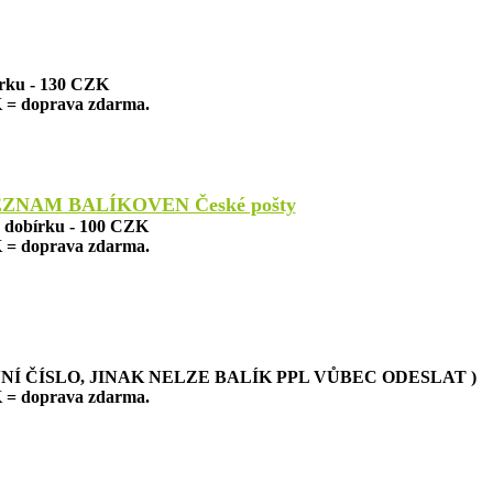
írku - 130 CZK
 = doprava zdarma.
EZNAM BALÍKOVEN České pošty
a dobírku - 100 CZK
 = doprava zdarma.
NÍ ČÍSLO, JINAK NELZE BALÍK PPL VŮBEC ODESLAT )
 = doprava zdarma.