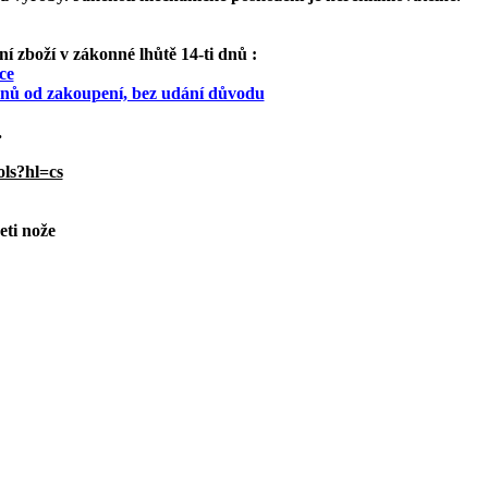
 zboží v zákonné lhůtě 14-ti dnů :
ce
 dnů od zakoupení, bez udání důvodu
.
ols?hl=cs
eti nože