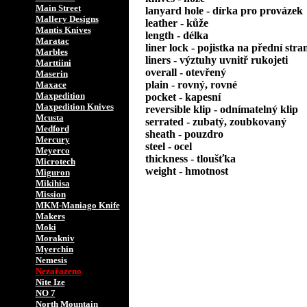
Main Street
lanyard hole - dírka pro provázek
Mallery Designs
leather - kůže
Mantis Knives
length - délka
Maratac
liner lock - pojistka na přední stra
Marbles
liners - výztuhy uvnitř rukojeti
Marttiini
overall - otevřený
Maserin
plain - rovný, rovné
Maxace
Maxpedition
pocket - kapesní
Maxpedition Knives
reversible klip - odnímatelný klip
Mcusta
serrated - zubatý, zoubkovaný
Medford
sheath - pouzdro
Mercury
steel - ocel
Meyerco
thickness - tloušťka
Microtech
weight - hmotnost
Miguron
Mikihisa
Mission
MKM-Maniago Knife
Makers
Moki
Morakniv
Myerchin
Nemesis
Nezařazeno
Nite Ize
NO 7
North Mountain