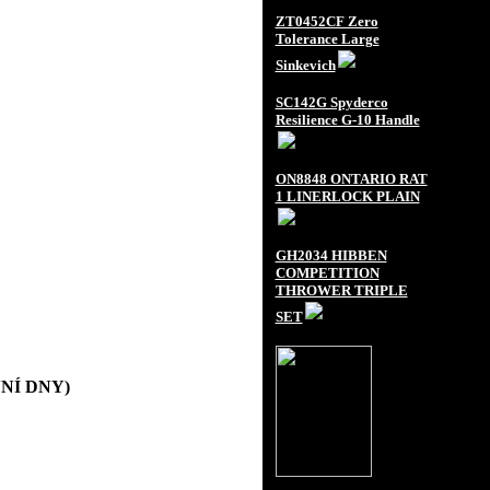
ZT0452CF Zero
Tolerance Large
Sinkevich
SC142G Spyderco
Resilience G-10 Handle
ON8848 ONTARIO RAT
1 LINERLOCK PLAIN
GH2034 HIBBEN
COMPETITION
THROWER TRIPLE
SET
OVNÍ DNY)