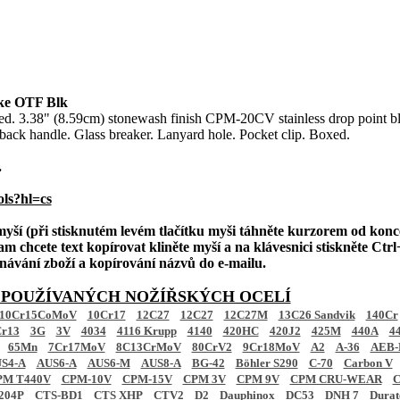
ke OTF Blk
ed. 3.38" (8.59cm) stonewash finish CPM-20CV stainless drop point b
ack handle. Glass breaker. Lanyard hole. Pocket clip. Boxed.
.
ols?hl=cs
 myší (při stisknutém levém tlačítku myši táhněte kurzorem od konc
am chcete text kopírovat kliněte myší a na klávesnici stiskněte Ctrl+
ednávání zboží a kopírování názvů do e-mailu.
 POUŽÍVANÝCH NOŽÍŘSKÝCH OCELÍ
10Cr15CoMoV
10Cr17
12C27
12C27
12C27M
13C26 Sandvik
140Cr
r13
3G
3V
4034
4116 Krupp
4140
420HC
420J2
425M
440A
4
65Mn
7Cr17MoV
8C13CrMoV
80CrV2
9Cr18MoV
A2
A-36
AEB-
S4-A
AUS6-A
AUS6-M
AUS8-A
BG-42
Böhler S290
C-70
Carbon V
PM T440V
CPM-10V
CPM-15V
CPM 3V
CPM 9V
CPM CRU-WEAR
C
204P
CTS-BD1
CTS XHP
CTV2
D2
Dauphinox
DC53
DNH 7
Dura