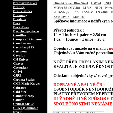
Bradford Knives
Hitachi Super Blue Steel
HWS-1
INFI
Bradley
MOVA-58 (MV 58)
M-VX
N690
Nitro
Brous Blades
SLD-Magic
T15
T5MoV
US 2000
V
Browning
Z60CDV14
ZDP-189
Brusletto
Špičkové informace o nožířských oc
Buck
BucknBear
Převod jednotek :
Byrd by Spyderco
1" = 1 inch = 1 palec = 2,54 cm
Camillus
1 oz. = 1ounce = 1 unce = 28 g
Campcraft Outdoors
Canal Street
Cardsharp2 IS
Objednávat můžete na e-mailu :
no
Casstrom
Objednávku Vám ručně potvrdíme 
Cavalon
CH Knives
NOŽE PŘED ODESLÁNÍM NEK
Chaves
KVALITA JE ZODPOVĚDNOST
Cherusker
Civivi
Odesláním objednávky zároveň prohla
CJRB
Chroma Scales
CMB Made Knives
DOPRAVNÉ A BALNÉ ČR :
Cobratec
OSOBNÍ ODBĚR NENÍ BOHUŽE
Cold Steel
PLATBY PŘEVODEM NEPŘÍJÍ
Combat Ready
!!! ŽÁDNÉ JINÉ ZPŮSOBY
Condor
SPOLEČNOSTMI NEMÁME 
Critical-Strike
CRKT (Columbia
River)