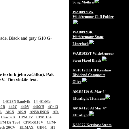
Song Mothra
WAR097BW
WithArmour Cliff Folder
WAR092BK
WithArmour Stone
lade. Black and gray G10 G-
Linerlock
WAR105ST WithArmour
Stout Fixed Blade
KS1812OLCB Kershaw
e textu k jeho začátku). Pak
Dividend Composite
V. Tím vložíte text.
Olive
AMK4116 Al Mar 4"
Ultralight Titanium
14C28N Sandvik
14-4CrMo
40B
440C
440V
440XH
4Cr13
AMK4126 Al Mar 4"
L
AK-5
AK-9
AN58 INOX
AR-
Ultralight
Cowry X
CPM 1V
CPM 154
PM D2 Tool
CPM-S110V
CPM-
KS2077 Kershaw Strata
tech 20CV
ELMAX
GIN-1
H1