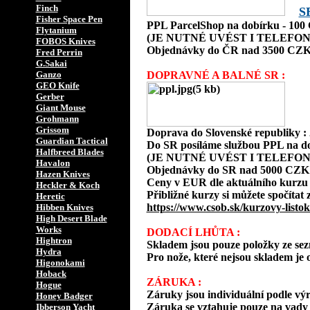
Finch
S
Fisher Space Pen
PPL ParcelShop na dobírku - 10
Flytanium
(JE NUTNÉ UVÉST I TELEFON
FOBOS Knives
Objednávky do ČR nad 3500 CZK
Fred Perrin
G.Sakai
Ganzo
DOPRAVNÉ A BALNÉ SR :
GEO Knife
Gerber
Giant Mouse
Grohmann
Grissom
Doprava do Slovenské republiky 
Guardian Tactical
Do SR posíláme službou PPL na d
Halfbreed Blades
(JE NUTNÉ UVÉST I TELEFON
Havalon
Objednávky do SR nad 5000 CZK
Hazen Knives
Ceny v EUR dle aktuálního kurzu
Heckler & Koch
Přibližné kurzy si můžete spočítat 
Heretic
https://www.csob.sk/kurzovy-listok
Hibben Knives
High Desert Blade
Works
DODACÍ LHŮTA :
Hightron
Skladem jsou pouze položky ze s
Hydra
Pro nože, které nejsou skladem je o
Higonokami
Hoback
ZÁRUKA :
Hogue
Záruky jsou individuální podle vý
Honey Badger
Záruka se vztahuje pouze na vady 
Ibberson Yacht