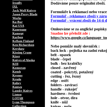
Ironfly
Dodáváme pouze originální zboží.
IXL
Jack Wolf Knives
Formuláře k reklamaci nebo vracení
Jason Perry Blade
Formulář - reklamace zboží v záru
Works
Formulář - vrácení zboží do 14-ti
Ka-Bar
Kai USA
Omlouváme se za anglické popisky
Kanetsune
Snadno lze přeložit zde :
Kansept
Karbon
https://www.google.cz/language_to
Kellam Finland
Ken Richardson
Nebo pomůže malý slovníček :
Kershaw
back lock - pojistka na zadní rukoj
Kissing Crane
belt - opasek
Kizer
blade - čepel
Knives of Alaska
bulk - bez krabičky
KOI
closed - zavřený
Komoran
Kotoh
coated - pokrytý, potažený
Kronos
cutting - řez, řezný
Krudo
edge - ostří
Kubey
folders - zavírací
Kunwu
handle - rukojeť
Lansky Knives
hardness - tvrdost
Linton
hole - otvor, díra
LOTAR
knife - nůž
Lynn Thompson
Collection
knives - nože