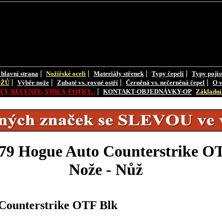
|
|
|
|
 hlavní strana
Nožířské oceli
Materiály střenek
Typy čepelí
Typy pojis
|
|
|
|
OŽŮ
Výběr nože
Zubaté vs. rovné ostří
Černěná vs. nečerněná čepel
O v
|
Y, RECENZE, VIDEA, FOTKY...
KONTAKT-OBJEDNÁVKY-OP
Základní 
9 Hogue Auto Counterstrike O
Nože - Nůž
ounterstrike OTF Blk