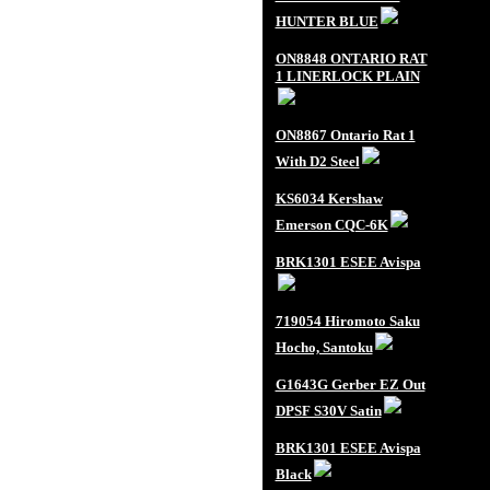
HUNTER BLUE
ON8848 ONTARIO RAT
1 LINERLOCK PLAIN
ON8867 Ontario Rat 1
With D2 Steel
KS6034 Kershaw
Emerson CQC-6K
BRK1301 ESEE Avispa
719054 Hiromoto Saku
Hocho, Santoku
G1643G Gerber EZ Out
DPSF S30V Satin
BRK1301 ESEE Avispa
Black