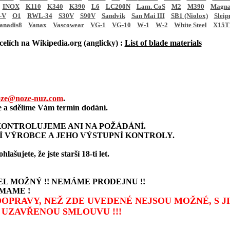
INOX
K110
K340
K390
L6
LC200N
Lam. CoS
M2
M390
Magna
-V
O1
RWL-34
S30V
S90V
Sandvik
San Mai III
SB1 (Niolox)
Sleip
anadis8
Vanax
Vascowear
VG-1
VG-10
W-1
W-2
White Steel
X15T
elích na Wikipedia.org (anglicky) :
List of blade materials
ze@noze-nuz.com
.
a sdělíme Vám termín dodání.
ONTROLUJEME ANI NA POŽÁDÁNÍ.
Í VÝROBCE A JEHO VÝSTUPNÍ KONTROLY.
šujete, že jste starší 18-ti let.
L MOŽNÝ !! NEMÁME PRODEJNU !!
MAME !
 DOPRAVY, NEŽ ZDE UVEDENÉ NEJSOU MOŽNÉ, S 
UZAVŘENOU SMLOUVU !!!