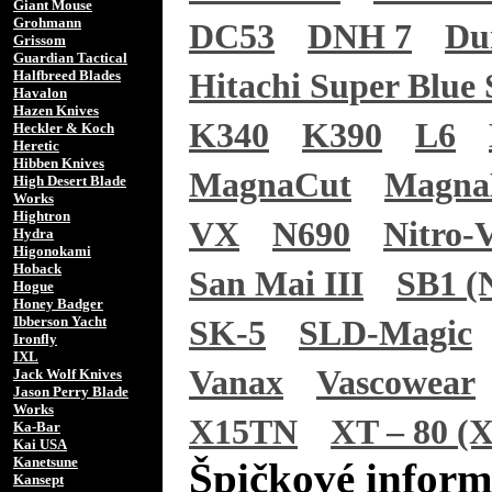
Giant Mouse
Grohmann
DC53
DNH 7
Du
Grissom
Guardian Tactical
Halfbreed Blades
Hitachi Super Blue 
Havalon
Hazen Knives
K340
K390
L6
Heckler & Koch
Heretic
Hibben Knives
MagnaCut
Magn
High Desert Blade
Works
Hightron
VX
N690
Nitro-
Hydra
Higonokami
Hoback
San Mai III
SB1 (N
Hogue
Honey Badger
Ibberson Yacht
SK-5
SLD-Magic
Ironfly
IXL
Vanax
Vascowear
Jack Wolf Knives
Jason Perry Blade
Works
X15TN
XT – 80 (X
Ka-Bar
Kai USA
Kanetsune
Špičkové inform
Kansept