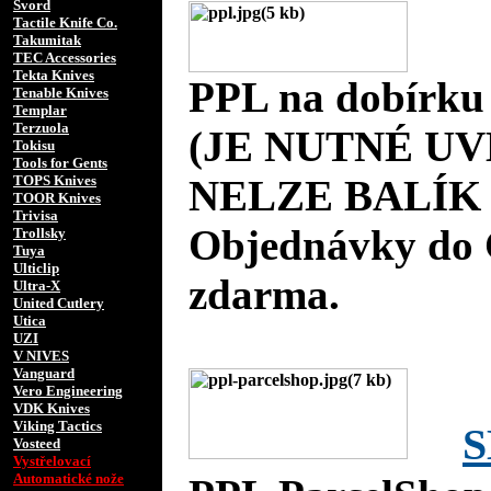
Svord
Tactile Knife Co.
Takumitak
TEC Accessories
Tekta Knives
PPL na dobírku
Tenable Knives
Templar
Terzuola
(JE NUTNÉ UV
Tokisu
Tools for Gents
TOPS Knives
NELZE BALÍK 
TOOR Knives
Trivisa
Objednávky do 
Trollsky
Tuya
Ulticlip
zdarma.
Ultra-X
United Cutlery
Utica
UZI
V NIVES
Vanguard
Vero Engineering
VDK Knives
Viking Tactics
S
Vosteed
Vystřelovací
Automatické nože