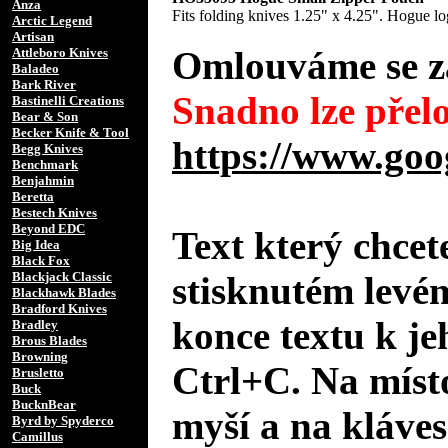
Anza
Fits folding knives 1.25" x 4.25". Hogue l
Arctic Legend
Artisan
Omlouváme se za
Attleboro Knives
Baladeo
Bark River
Snadno lze přelo
Bastinelli Creations
Bear & Son
Becker Knife & Tool
https://www.goo
Begg Knives
Benchmark
Benjahmin
Beretta
Bestech Knives
Beyond EDC
Text který chcet
Big Idea
Black Fox
Blackjack Classic
stisknutém levé
Blackhawk Blades
Bradford Knives
konce textu k je
Bradley
Brous Blades
Browning
Ctrl+C. Na místo
Brusletto
Buck
BucknBear
myší a na kláves
Byrd by Spyderco
Camillus