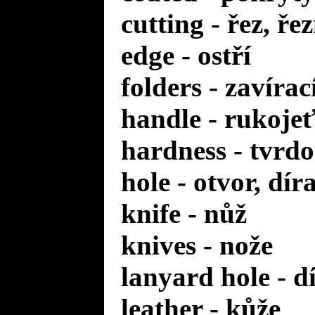
cutting - řez, ře
edge - ostří
folders - zavírac
handle - rukoje
hardness - tvrdo
hole - otvor, dír
knife - nůž
knives - nože
lanyard hole - d
leather - kůže