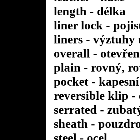
length - délka
liner lock - poji
liners - výztuhy
overall - otevře
plain - rovný, r
pocket - kapesní
reversible klip 
serrated - zuba
sheath - pouzdr
steel - ocel