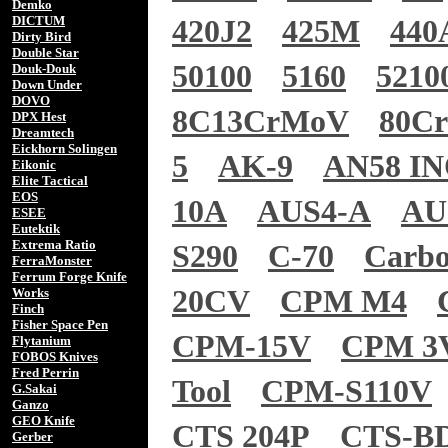
Demko
DICTUM
420J2
425M
440
Dirty Bird
Double Star
50100
5160
5210
Douk-Douk
Down Under
DOVO
8C13CrMoV
80C
DPX Hest
Dreamtech
Eickhorn Solingen
5
AK-9
AN58 I
Eikonic
Elite Tactical
EOS
10A
AUS4-A
AU
ESEE
Eutektik
Extrema Ratio
S290
C-70
Carb
FerraMonster
Ferrum Forge Knife
20CV
CPM M4
Works
Finch
Fisher Space Pen
CPM-15V
CPM 3
Flytanium
FOBOS Knives
Fred Perrin
Tool
CPM-S110V
G.Sakai
Ganzo
GEO Knife
CTS 204P
CTS-B
Gerber