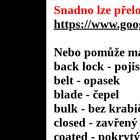
Snadno lze přelo
https://www.goo
Nebo pomůže mal
back lock - poji
belt - opasek
blade - čepel
bulk - bez krabi
closed - zavřený
coated - pokrytý