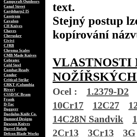
Campcraft Outdoors
text.
Canal Street
Cardsharp2 IS
Casstrom
Stejný postup lz
Cavalon
CH Knives
kopírování názv
Chaves
Cherusker
Civivi
CJRB
Chroma Scales
CMB Made Knives
VLASTNOSTI 
Cobratec
Cold Steel
Combat Ready
NOŽÍŘSKÝCH
Condor
Critical-Strike
CRKT (Columbia
Ocel :
1.2379-D2
River)
CSSD/SC Bram
Frank
10Cr17
12C27
1
D-Tac
Daggerr
Daedalus Knife Co.
14C28N Sandvik
Damned Designs
Dawson Knives
Darrel Ralph
2Cr13
3Cr13
3G
Defcon Blade Works