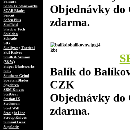
Samura
Objednávky do 
Santa Fe Stoneworks
SCAR Blades
Sencut
zdarma.
Se7en Plus
Sheffield
Shadow Tech
Shieldon
Schrade
SIG
Skallywag Tactical
Skif Knives
S
Smith & Wesson
(S&W)
Sniper Bladeworks
Balík do Balíko
SOG
Southern Grind
Spartan Blades
CZK
Spyderco
SRM Knives
Objednávky do 
StatGear
Station IX
Stedemon
zdarma.
Steel Will
Straight Line
Stroup Knives
Summit Gear
Suprlativ