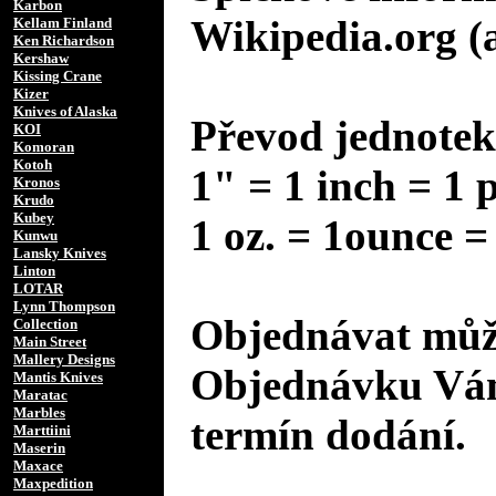
Karbon
Wikipedia.org (
Kellam Finland
Ken Richardson
Kershaw
Kissing Crane
Kizer
Knives of Alaska
Převod jednotek
KOI
Komoran
Kotoh
1" = 1 inch = 1 
Kronos
Krudo
Kubey
1 oz. = 1ounce =
Kunwu
Lansky Knives
Linton
LOTAR
Lynn Thompson
Objednávat může
Collection
Main Street
Mallery Designs
Objednávku Vám
Mantis Knives
Maratac
Marbles
termín dodání.
Marttiini
Maserin
Maxace
Maxpedition