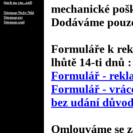
(inch na cm...atd)
mechanické pošk
Sitemap Nože-Nůž
Sitemap.txt
Dodáváme pouze 
Sitemap.xml
Formuláře k rek
lhůtě 14-ti dnů :
Formulář - rekl
Formulář - vráce
bez udání důvo
Omlouváme se za