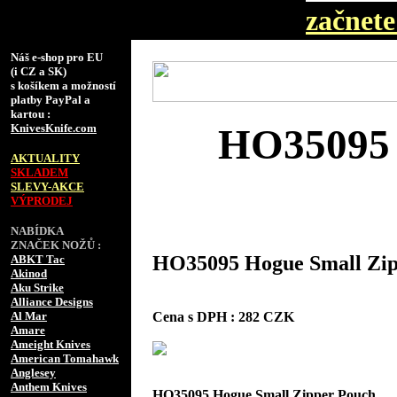
začnete 
Náš e-shop pro EU
(i CZ a SK)
s košíkem a možností
platby PayPal a
kartou :
KnivesKnife.com
HO35095 
AKTUALITY
SKLADEM
SLEVY-AKCE
VÝPRODEJ
NABÍDKA
ZNAČEK NOŽŮ :
HO35095 Hogue Small Zip
ABKT Tac
Akinod
Aku Strike
Alliance Designs
Cena s DPH : 282 CZK
Al Mar
Amare
Ameight Knives
American Tomahawk
Anglesey
Anthem Knives
HO35095 Hogue Small Zipper Pouch