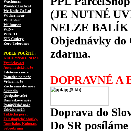
PPL ParcelShop
Wachtman
Wander Tactical
(JE NUTNÉ UV
We Knife Co Ltd
Witharmour
Wild Steer
NELZE BALÍK 
Willumsen
WIN+
WIXCO
Objednávky do 
XIN Cutlery
Zero Tolerance
zdarma.
PODLE POUŽITÍ :
KUCHYŇSKÉ NOŽE
Vystřelovací
Automatické nože
Filetovací nože
DOPRAVNÉ A B
Pouzdra na nože
Vrhací nože
Záchranářské nože
Škrtadla
(podpalovače)
Damaškové nože
Potápěčské nože
Doprava do Slov
Údržba nožů
Taktická pera,
Teleskopické obušky,
Do SR posíláme 
Nunchaku, Kubotan,
Sebeobrana