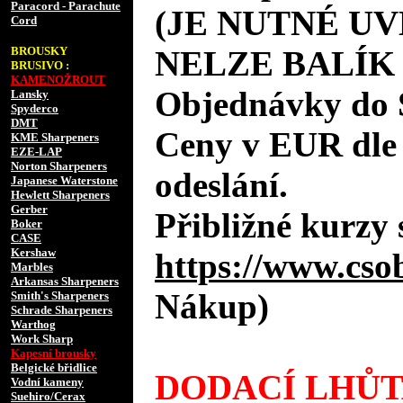
Paracord - Parachute
(JE NUTNÉ UV
Cord
BROUSKY
NELZE BALÍK
BRUSIVO :
KAMENOŽROUT
Objednávky do 
Lansky
Spyderco
DMT
Ceny v EUR dle
KME Sharpeners
EZE-LAP
Norton Sharpeners
odeslání.
Japanese Waterstone
Hewlett Sharpeners
Gerber
Přibližné kurzy 
Boker
CASE
Kershaw
https://www.cso
Marbles
Arkansas Sharpeners
Nákup)
Smith's Sharpeners
Schrade Sharpeners
Warthog
Work Sharp
Kapesní brousky
Belgické břidlice
DODACÍ LHŮT
Vodní kameny
Suehiro/Cerax