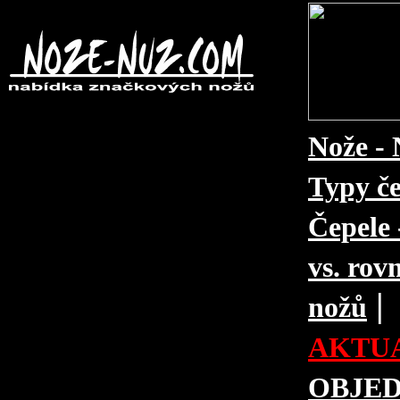
Nože - 
Typy če
Čepele 
vs. rovn
|
nožů
AKTUA
OBJE