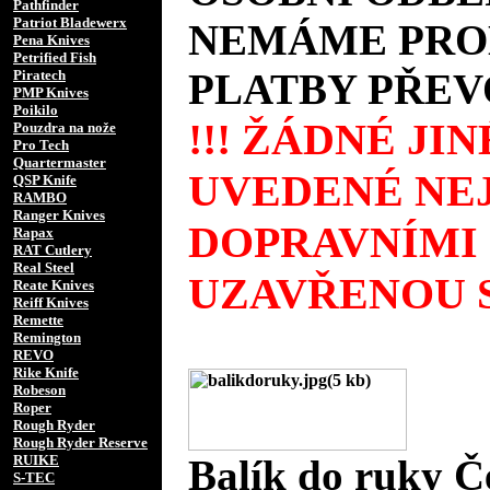
Pathfinder
Patriot Bladewerx
NEMÁME PROD
Pena Knives
Petrified Fish
PLATBY PŘEV
Piratech
PMP Knives
Poikilo
!!! ŽÁDNÉ JI
Pouzdra na nože
Pro Tech
Quartermaster
UVEDENÉ NEJ
QSP Knife
RAMBO
Ranger Knives
DOPRAVNÍMI
Rapax
RAT Cutlery
Real Steel
UZAVŘENOU S
Reate Knives
Reiff Knives
Remette
Remington
REVO
Rike Knife
Robeson
Roper
Rough Ryder
Rough Ryder Reserve
RUIKE
Balík do ruky Č
S-TEC