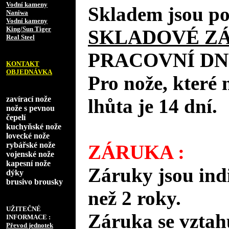
Vodní kameny
Skladem jsou po
Naniwa
Vodní kameny
King/Sun Tiger
SKLADOVÉ Z
Real Steel
PRACOVNÍ DN
KONTAKT
OBJEDNÁVKA
Pro nože, které 
zavírací nože
lhůta je 14 dní.
nože s pevnou
čepelí
kuchyňské nože
lovecké nože
rybářské nože
ZÁRUKA :
vojenské nože
kapesní nože
Záruky jsou ind
dýky
brusivo brousky
než 2 roky.
UŽITEČNÉ
Záruka se vztah
INFORMACE :
Převod jednotek