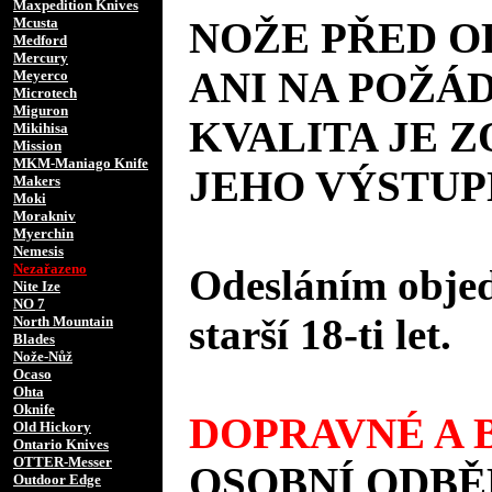
Maxpedition Knives
Mcusta
NOŽE PŘED 
Medford
Mercury
ANI NA POŽÁD
Meyerco
Microtech
Miguron
KVALITA JE 
Mikihisa
Mission
MKM-Maniago Knife
JEHO VÝSTUP
Makers
Moki
Morakniv
Myerchin
Nemesis
Nezařazeno
Odesláním objed
Nite Ize
NO 7
starší 18-ti let.
North Mountain
Blades
Nože-Nůž
Ocaso
Ohta
Oknife
DOPRAVNÉ A B
Old Hickory
Ontario Knives
OTTER-Messer
OSOBNÍ ODBĚ
Outdoor Edge