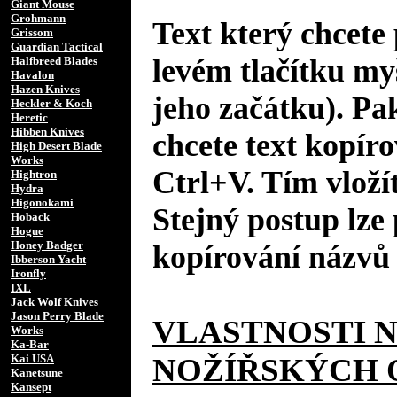
Giant Mouse
Grohmann
Text který chcete 
Grissom
Guardian Tactical
levém tlačítku my
Halfbreed Blades
Havalon
Hazen Knives
jeho začátku). Pa
Heckler & Koch
Heretic
Hibben Knives
chcete text kopíro
High Desert Blade
Works
Ctrl+V. Tím vložít
Hightron
Hydra
Higonokami
Stejný postup lze 
Hoback
Hogue
Honey Badger
kopírování názvů 
Ibberson Yacht
Ironfly
IXL
Jack Wolf Knives
Jason Perry Blade
VLASTNOSTI 
Works
Ka-Bar
Kai USA
NOŽÍŘSKÝCH 
Kanetsune
Kansept