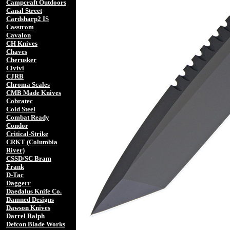
Campcraft Outdoors
Canal Street
Cardsharp2 IS
Casstrom
Cavalon
CH Knives
Chaves
Cherusker
Civivi
CJRB
Chroma Scales
CMB Made Knives
Cobratec
Cold Steel
Combat Ready
Condor
Critical-Strike
CRKT (Columbia
River)
CSSD/SC Bram
Frank
D-Tac
Daggerr
Daedalus Knife Co.
Damned Designs
Dawson Knives
Darrel Ralph
Defcon Blade Works