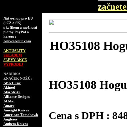
začnete 
Náš e-shop pro EU
(i CZ a SK)
s košíkem a možností
platby PayPal a
kartou :
KnivesKnife.com
HO35108 Hogu
AKTUALITY
SKLADEM
SLEVY-AKCE
VÝPRODEJ
NABÍDKA
ZNAČEK NOŽŮ :
HO35108 Hogue
ABKT Tac
Akinod
Aku Strike
Alliance Designs
Al Mar
Amare
Ameight Knives
Cena s DPH : 8
American Tomahawk
Anglesey
Anthem Knives