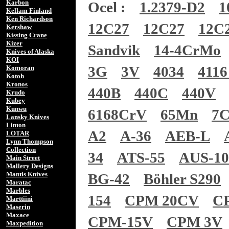
Karbon
Ocel :
1.2379-D2
1
Kellam Finland
Ken Richardson
12C27
12C27
12C
Kershaw
Kissing Crane
Kizer
Sandvik
14-4CrMo
Knives of Alaska
KOI
3G
3V
4034
4116
Komoran
Kotoh
Kronos
440B
440C
440V
Krudo
Kubey
Kunwu
6168CrV
65Mn
7
Lansky Knives
Linton
A2
A-36
AEB-L
LOTAR
Lynn Thompson
Collection
34
ATS-55
AUS-1
Main Street
Mallery Designs
Mantis Knives
BG-42
Böhler S290
Maratac
Marbles
154
CPM 20CV
C
Marttiini
Maserin
Maxace
CPM-15V
CPM 3V
Maxpedition