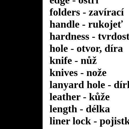
edge - ostří
folders - zavírací
handle - rukojeť
hardness - tvrdos
hole - otvor, díra
knife - nůž
knives - nože
lanyard hole - dí
leather - kůže
length - délka
liner lock - pojis