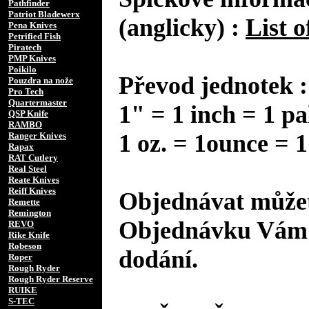
Pathfinder
Patriot Bladewerx
(anglicky) :
List o
Pena Knives
Petrified Fish
Piratech
PMP Knives
Poikilo
Převod jednotek :
Pouzdra na nože
Pro Tech
Quartermaster
1" = 1 inch = 1 pa
QSP Knife
RAMBO
1 oz. = 1ounce = 1
Ranger Knives
Rapax
RAT Cutlery
Real Steel
Reate Knives
Reiff Knives
Objednávat můžet
Remette
Remington
Objednávku Vám 
REVO
Rike Knife
Robeson
dodání.
Roper
Rough Ryder
Rough Ryder Reserve
RUIKE
S-TEC