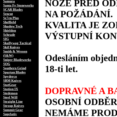
NOŽE PŘED O
Samura
Santa Fe Stoneworks
SCAR Blades
NA POŽÁDÁNÍ.
Sencut
Se7en Plus
KVALITA JE Z
Sheffield
Shadow Tech
Shieldon
VÝSTUPNÍ KON
Schrade
SIG
Skallywag Tactical
Skif Knives
Smith & Wesson
Odesláním objedná
(S&W)
Sniper Bladeworks
SOG
18-ti let.
Southern Grind
Spartan Blades
Spyderco
SRM Knives
StatGear
DOPRAVNÉ A BA
Station IX
Stedemon
Steel Will
OSOBNÍ ODBĚR
Straight Line
Stroup Knives
NEMÁME PRODE
Summit Gear
Suprlativ