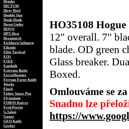
Demko
DICTUM
Dirty Bird
Double Star
Douk-Douk
HO35108 Hogue 
Down Under
DOVO
12" overall. 7" bla
DPX Hest
Dreamtech
Eickhorn Solingen
blade. OD green c
Eikonic
Elite Tactical
EOS
Glass breaker. Dua
ESEE
Eutektik
Boxed.
Extrema Ratio
FerraMonster
Ferrum Forge Knife
Works
Omlouváme se za 
Finch
Fisher Space Pen
Flytanium
Snadno lze přeloži
FOBOS Knives
Fred Perrin
G.Sakai
https://www.googl
Ganzo
GEO Knife
Gerber