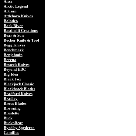
Anza
Arctic Legend
Artisan
Attleboro Knives
Baladeo
Bark River
Bastinelli Creations
Bear & Son
Becker Knife & Tool
Begg Knives
Benchmark
Benjahmin
Beretta
Bestech Knives
Beyond EDC
Big Idea
Black Fox
Blackjack Classic
Blackhawk Blades
Bradford Knives
Bradley
Brous Blades
Browning
Brusletto
Buck
BucknBear
Byrd by Spyderco
Camillus