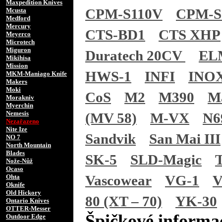
Maxpedition Knives
CPM-S110V
CPM-S
Mcusta
Medford
Mercury
CTS-BD1
CTS XHP
Meyerco
Microtech
Miguron
Duratech 20CV
EL
Mikihisa
Mission
HWS-1
INFI
INO
MKM-Maniago Knife
Makers
Moki
CoS
M2
M390
M
Morakniv
Myerchin
Nemesis
(MV 58)
M-VX
N6
Nezařazeno
Nite Ize
Sandvik
San Mai III
NO 7
North Mountain
Blades
SK-5
SLD-Magic
Nože-Nůž
Ocaso
Vascowear
VG-1
V
Ohta
Oknife
Old Hickory
80 (XT – 70)
YK-30
Ontario Knives
OTTER-Messer
Špičkové informac
Outdoor Edge