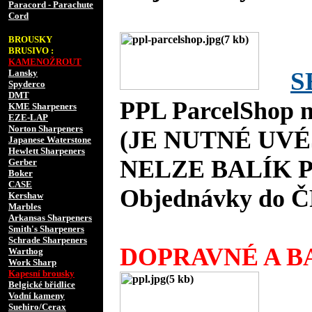
Paracord - Parachute
Cord
BROUSKY
BRUSIVO :
KAMENOŽROUT
S
Lansky
Spyderco
DMT
PPL ParcelShop n
KME Sharpeners
EZE-LAP
Norton Sharpeners
(JE NUTNÉ UVÉ
Japanese Waterstone
Hewlett Sharpeners
NELZE BALÍK P
Gerber
Boker
CASE
Objednávky do Č
Kershaw
Marbles
Arkansas Sharpeners
Smith's Sharpeners
Schrade Sharpeners
DOPRAVNÉ A BA
Warthog
Work Sharp
Kapesní brousky
Belgické břidlice
Vodní kameny
Suehiro/Cerax