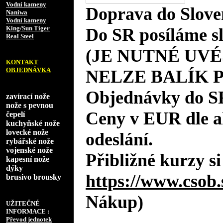
Vodní kameny
Doprava do Slove
Naniwa
Vodní kameny
King/Sun Tiger
Do SR posíláme s
Real Steel
(JE NUTNÉ UVÉ
KONTAKT
OBJEDNÁVKA
NELZE BALÍK 
Objednávky do S
zavírací nože
nože s pevnou
Ceny v EUR dle 
čepelí
kuchyňské nože
lovecké nože
odeslání.
rybářské nože
vojenské nože
Přibližné kurzy si
kapesní nože
dýky
https://www.csob.
brusivo brousky
Nákup)
UŽITEČNÉ
INFORMACE :
Převod jednotek