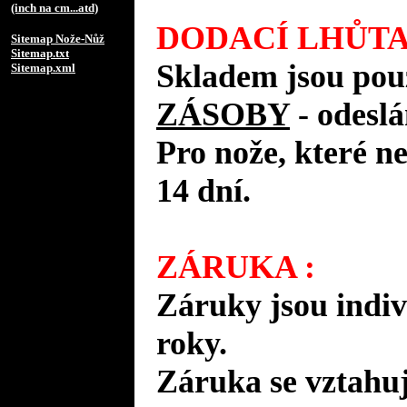
(inch na cm...atd)
DODACÍ LHŮTA
Sitemap Nože-Nůž
Sitemap.txt
Skladem jsou pou
Sitemap.xml
ZÁSOBY
- odes
Pro nože, které n
14 dní.
ZÁRUKA :
Záruky jsou indiv
roky.
Záruka se vztahuj