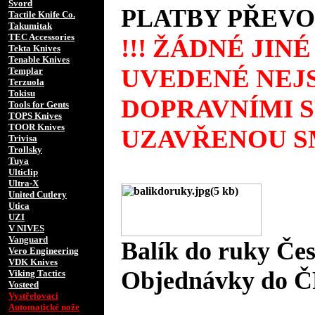
Svord
PLATBY PŘEVO
Tactile Knife Co.
Takumitak
TEC Accessories
!!! ŽÁDNÉ JIN
Tekta Knives
Tenable Knives
UVEDENÉ NEJS
Templar
Terzuola
Tokisu
DOPRAVNÍMI 
Tools for Gents
TOPS Knives
TOOR Knives
UZAVŘENOU SM
Trivisa
Trollsky
Tuya
Ulticlip
Ultra-X
United Cutlery
Utica
UZI
V NIVES
Vanguard
Balík do ruky Če
Vero Engineering
VDK Knives
Objednávky do Č
Viking Tactics
Vosteed
Vystřelovací
Automatické nože