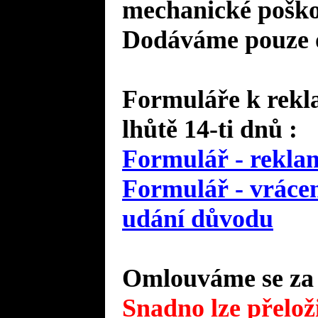
mechanické poško
Dodáváme pouze o
Formuláře k rekl
lhůtě 14-ti dnů :
Formulář - reklam
Formulář - vrácen
udání důvodu
Omlouváme se za 
Snadno lze přeloži