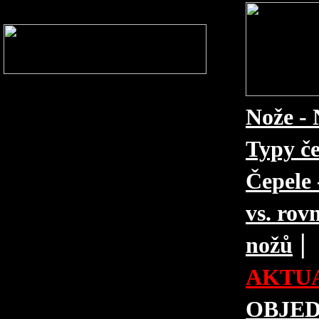
Nože - 
Typy če
Čepele 
vs. rovn
|
nožů
AKTUA
OBJE