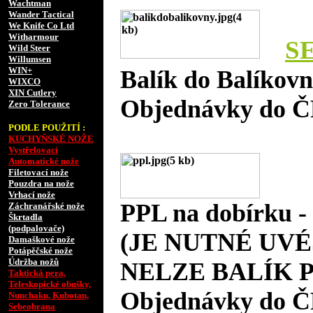
Wachtman
Wander Tactical
We Knife Co Ltd
Witharmour
S
Wild Steer
Willumsen
WIN+
Balík do Balíkov
WIXCO
XIN Cutlery
Objednávky do Č
Zero Tolerance
PODLE POUŽITÍ :
KUCHYŇSKÉ NOŽE
Vystřelovací
Automatické nože
Filetovací nože
Pouzdra na nože
Vrhací nože
PPL na dobírku 
Záchranářské nože
Škrtadla
(podpalovače)
(JE NUTNÉ UVÉ
Damaškové nože
Potápěčské nože
Údržba nožů
NELZE BALÍK P
Taktická pera,
Teleskopické obušky,
Objednávky do Č
Nunchaku, Kubotan,
Sebeobrana