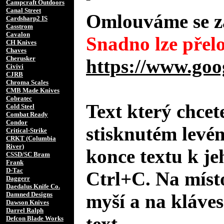
Campcraft Outdoors
Canal Street
Omlouváme se za
Cardsharp2 IS
Casstrom
Cavalon
Snadno lze přelo
CH Knives
Chaves
Cherusker
https://www.goo
Civivi
CJRB
Chroma Scales
CMB Made Knives
Cobratec
Text který chcet
Cold Steel
Combat Ready
Condor
stisknutém levé
Critical-Strike
CRKT (Columbia
River)
konce textu k je
CSSD/SC Bram
Frank
D-Tac
Ctrl+C. Na místo
Daggerr
Daedalus Knife Co.
Damned Designs
myší a na kláves
Dawson Knives
Darrel Ralph
text.
Defcon Blade Works