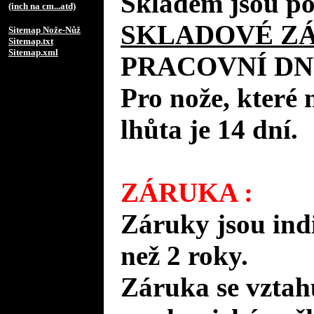
Skladem jsou po
(inch na cm...atd)
SKLADOVÉ Z
Sitemap Nože-Nůž
Sitemap.txt
Sitemap.xml
PRACOVNÍ DN
Pro nože, které 
lhůta je 14 dní.
ZÁRUKA :
Záruky jsou ind
než 2 roky.
Záruka se vztah