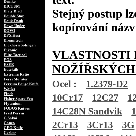
Demko
DICTUM
Stejný postup lz
Dirty Bird
Double Star
Douk-Douk
kopírování názv
Down Under
DOVO
DPX Hest
Dreamtech
Eickhorn Solingen
Eikonic
VLASTNOSTI 
Elite Tactical
EOS
ESEE
NOŽÍŘSKÝCH
Eutektik
Extrema Ratio
FerraMonster
Ocel :
1.2379-D2
Ferrum Forge Knife
Works
Finch
10Cr17
12C27
1
Fisher Space Pen
Flytanium
FOBOS Knives
14C28N Sandvik
Fred Perrin
G.Sakai
2Cr13
3Cr13
3G
Ganzo
GEO Knife
Gerber