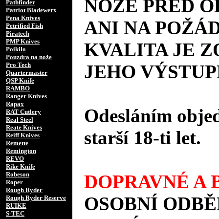
NOŽE PŘED 
Pathfinder
Patriot Bladewerx
Pena Knives
ANI NA POŽÁD
Petrified Fish
Piratech
PMP Knives
KVALITA JE 
Poikilo
Pouzdra na nože
Pro Tech
JEHO VÝSTUP
Quartermaster
QSP Knife
RAMBO
Ranger Knives
Rapax
Odesláním objed
RAT Cutlery
Real Steel
Reate Knives
starší 18-ti let.
Reiff Knives
Remette
Remington
REVO
Rike Knife
Robeson
DOPRAVNÉ A B
Roper
Rough Ryder
OSOBNÍ ODBĚ
Rough Ryder Reserve
RUIKE
S-TEC