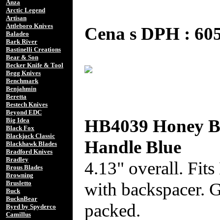
Anza
Arctic Legend
Artisan
Attleboro Knives
Cena s DPH : 6
Baladeo
Bark River
Bastinelli Creations
Bear & Son
Becker Knife & Tool
Begg Knives
Benchmark
Benjahmin
Beretta
Bestech Knives
Beyond EDC
HB4039 Honey Ba
Big Idea
Black Fox
Blackjack Classic
Handle Blue
Blackhawk Blades
Bradford Knives
Bradley
4.13" overall. Fi
Brous Blades
Browning
with backspacer. G
Brusletto
Buck
BucknBear
packed.
Byrd by Spyderco
Camillus