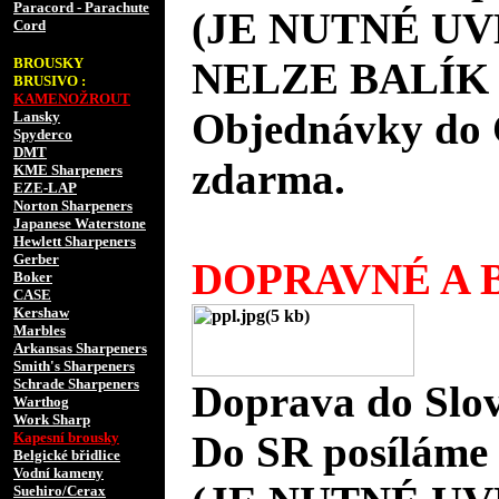
Paracord - Parachute
(JE NUTNÉ UV
Cord
BROUSKY
NELZE BALÍK 
BRUSIVO :
KAMENOŽROUT
Objednávky do 
Lansky
Spyderco
DMT
zdarma.
KME Sharpeners
EZE-LAP
Norton Sharpeners
Japanese Waterstone
Hewlett Sharpeners
Gerber
DOPRAVNÉ A B
Boker
CASE
Kershaw
Marbles
Arkansas Sharpeners
Smith's Sharpeners
Schrade Sharpeners
Doprava do Slov
Warthog
Work Sharp
Do SR posíláme 
Kapesní brousky
Belgické břidlice
Vodní kameny
Suehiro/Cerax