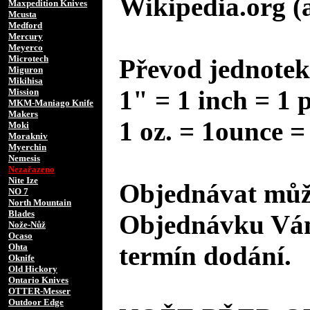
Wikipedia.org (
Maxpedition Knives
Mcusta
Medford
Mercury
Meyerco
Microtech
Převod jednotek
Miguron
Mikihisa
1" = 1 inch = 1 
Mission
MKM-Maniago Knife
Makers
1 oz. = 1ounce =
Moki
Morakniv
Myerchin
Nemesis
Nezařazeno
Nite Ize
Objednávat může
NO 7
North Mountain
Blades
Objednávku Vám
Nože-Nůž
Ocaso
termín dodání.
Ohta
Oknife
Old Hickory
Ontario Knives
OTTER-Messer
Outdoor Edge