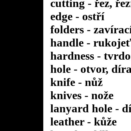
cutting - řez, ře
edge - ostří
folders - zavírac
handle - rukoje
hardness - tvrdo
hole - otvor, dír
knife - nůž
knives - nože
lanyard hole - d
leather - kůže