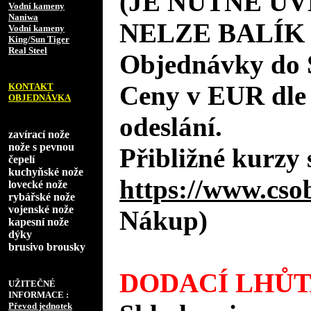
(JE NUTNÉ UV
Vodní kameny
Naniwa
NELZE BALÍK
Vodní kameny
King/Sun Tiger
Real Steel
Objednávky do 
Ceny v EUR dle
KONTAKT
OBJEDNÁVKA
odeslání.
zavírací nože
nože s pevnou
Přibližné kurzy 
čepelí
kuchyňské nože
https://www.cso
lovecké nože
rybářské nože
vojenské nože
Nákup)
kapesní nože
dýky
brusivo brousky
DODACÍ LHŮT
UŽITEČNÉ
INFORMACE :
Převod jednotek