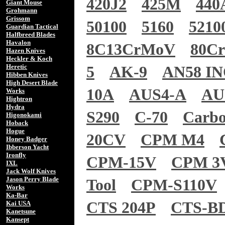
420J2
425M
440
Giant Mouse
Grohmann
Grissom
50100
5160
5210
Guardian Tactical
Halfbreed Blades
Havalon
8C13CrMoV
80C
Hazen Knives
Heckler & Koch
Heretic
5
AK-9
AN58 I
Hibben Knives
High Desert Blade
10A
AUS4-A
AU
Works
Hightron
Hydra
S290
C-70
Carb
Higonokami
Hoback
Hogue
20CV
CPM M4
Honey Badger
Ibberson Yacht
Ironfly
CPM-15V
CPM 3
IXL
Jack Wolf Knives
Jason Perry Blade
Tool
CPM-S110V
Works
Ka-Bar
CTS 204P
CTS-B
Kai USA
Kanetsune
Kansept