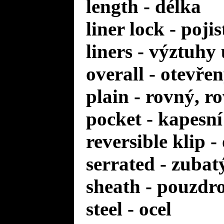
length - délka
liner lock - poji
liners - výztuhy
overall - otevře
plain - rovný, r
pocket - kapesní
reversible klip 
serrated - zuba
sheath - pouzdr
steel - ocel