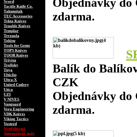
Objednávky do 
Svord
Tactile Knife Co.
Takumitak
zdarma.
TEC Accessories
Tekta Knives
Tenable Knives
Templar
Terzuola
Tokisu
Tools for Gents
S
TOPS Knives
TOOR Knives
Trivisa
Balík do Balíko
Trollsky
Tuya
Ulticlip
CZK
Ultra-X
United Cutlery
Utica
Objednávky do 
UZI
V NIVES
Vanguard
zdarma.
Vero Engineering
VDK Knives
Viking Tactics
Vosteed
Vystřelovací
Automatické nože