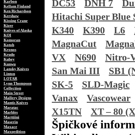
DC53
DNH 7
Du
Karbon
Kellam Finland
Ken Richardson
Hitachi Super Blue 
Kershaw
Kissing Crane
Kizer
K340
K390
L6
Knives of Alaska
KOI
Komoran
MagnaCut
Magn
Kotoh
Kronos
Krudo
VX
N690
Nitro-
Kubey
Kunwu
San Mai III
SB1 (N
Lansky Knives
Linton
LOTAR
SK-5
SLD-Magic
Lynn Thompson
Collection
Main Street
Vanax
Vascowear
Mallery Designs
Mantis Knives
Maratac
X15TN
XT – 80 (X
Marbles
Marttiini
Špičkové inform
Maserin
Maxace
Maxpedition