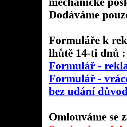
mechanické pošk
Dodáváme pouze 
Formuláře k rek
lhůtě 14-ti dnů :
Formulář - rekl
Formulář - vráce
bez udání důvo
Omlouváme se za