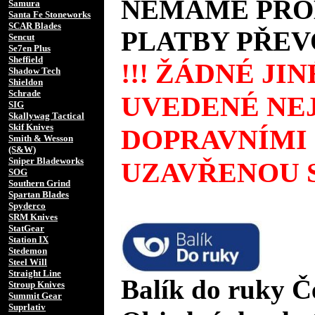
NEMÁME PROD
Samura
Santa Fe Stoneworks
SCAR Blades
PLATBY PŘEV
Sencut
Se7en Plus
Sheffield
!!! ŽÁDNÉ JI
Shadow Tech
Shieldon
Schrade
UVEDENÉ NEJ
SIG
Skallywag Tactical
Skif Knives
DOPRAVNÍMI
Smith & Wesson
(S&W)
Sniper Bladeworks
UZAVŘENOU S
SOG
Southern Grind
Spartan Blades
Spyderco
SRM Knives
StatGear
Station IX
Stedemon
Steel Will
Straight Line
Balík do ruky Č
Stroup Knives
Summit Gear
Suprlativ