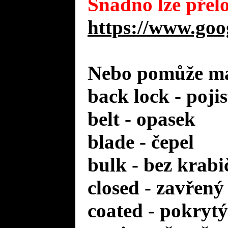
Snadno lze přelo
https://www.goo
Nebo pomůže mal
back lock - poji
belt - opasek
blade - čepel
bulk - bez krabi
closed - zavřený
coated - pokrytý