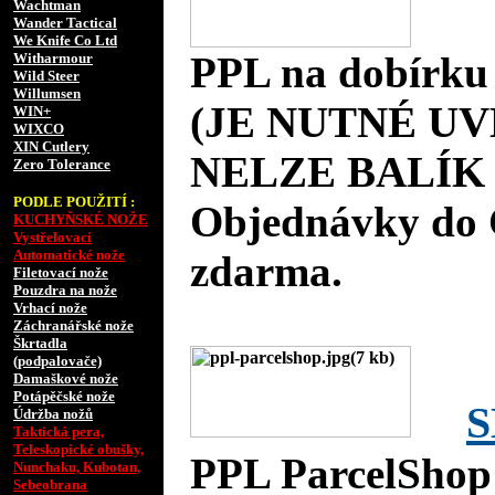
Wachtman
Wander Tactical
We Knife Co Ltd
PPL na dobírku
Witharmour
Wild Steer
Willumsen
(JE NUTNÉ UV
WIN+
WIXCO
XIN Cutlery
NELZE BALÍK 
Zero Tolerance
PODLE POUŽITÍ :
Objednávky do 
KUCHYŇSKÉ NOŽE
Vystřelovací
Automatické nože
zdarma.
Filetovací nože
Pouzdra na nože
Vrhací nože
Záchranářské nože
Škrtadla
(podpalovače)
Damaškové nože
Potápěčské nože
S
Údržba nožů
Taktická pera,
Teleskopické obušky,
PPL ParcelShop
Nunchaku, Kubotan,
Sebeobrana