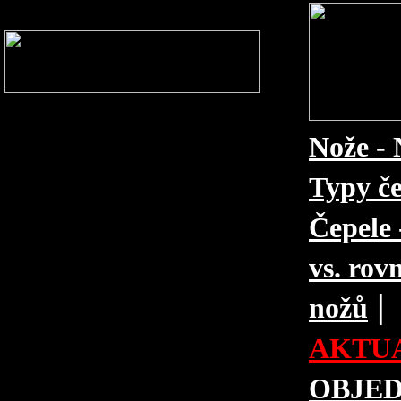
Nože - 
Typy če
Čepele 
vs. rovn
|
nožů
AKTUA
OBJE