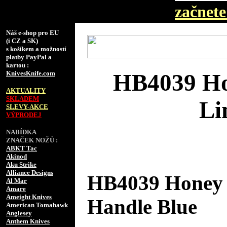
začnete 
Náš e-shop pro EU
(i CZ a SK)
s košíkem a možností
platby PayPal a
kartou :
KnivesKnife.com
HB4039 Ho
AKTUALITY
SKLADEM
Li
SLEVY-AKCE
VÝPRODEJ
NABÍDKA
ZNAČEK NOŽŮ :
ABKT Tac
Akinod
Aku Strike
Alliance Designs
HB4039 Honey 
Al Mar
Amare
Ameight Knives
Handle Blue
American Tomahawk
Anglesey
Anthem Knives