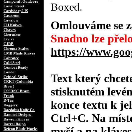
Campcraft Outdoors
Boxed.
Canal Street
Cardsharp2 IS
Casstrom
Cavalon
Omlouváme se za
CH Knives
Chaves
Cherusker
Snadno lze přelo
Civivi
CJRB
https://www.goo
Chroma Scales
CMB Made Knives
Cobratec
Cold Steel
Combat Ready
Condor
Text který chcet
Critical-Strike
CRKT (Columbia
River)
stisknutém levé
CSSD/SC Bram
Frank
D-Tac
konce textu k je
Daggerr
Daedalus Knife Co.
Ctrl+C. Na místo
Damned Designs
Dawson Knives
Darrel Ralph
myší a na kláves
Defcon Blade Works