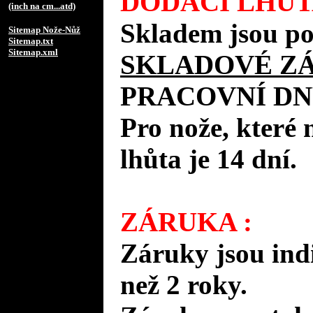
DODACÍ LHŮT
(inch na cm...atd)
Skladem jsou po
Sitemap Nože-Nůž
Sitemap.txt
Sitemap.xml
SKLADOVÉ Z
PRACOVNÍ DN
Pro nože, které 
lhůta je 14 dní.
ZÁRUKA :
Záruky jsou ind
než 2 roky.