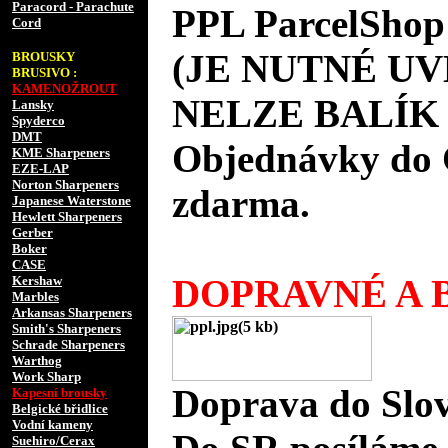
Paracord - Parachute
PPL ParcelShop
Cord
(JE NUTNÉ UV
BROUSKY
BRUSIVO :
KAMENOŽROUT
NELZE BALÍK 
Lansky
Spyderco
DMT
Objednávky do 
KME Sharpeners
EZE-LAP
Norton Sharpeners
zdarma.
Japanese Waterstone
Hewlett Sharpeners
Gerber
Boker
CASE
DOPRAVNÉ A B
Kershaw
Marbles
Arkansas Sharpeners
Smith's Sharpeners
Schrade Sharpeners
Warthog
Work Sharp
Doprava do Slov
Kapesní brousky
Belgické břidlice
Vodní kameny
Suehiro/Cerax