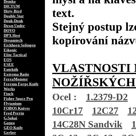
Demko
DICTUM
text.
Dirty Bird
Double Star
Douk-Douk
Stejný postup lz
Down Under
DOVO
DPX Hest
kopírování názv
Dreamtech
Eickhorn Solingen
Eikonic
Elite Tactical
EOS
VLASTNOSTI 
ESEE
Eutektik
Extrema Ratio
NOŽÍŘSKÝCH
FerraMonster
Ferrum Forge Knife
Works
Finch
Ocel :
1.2379-D2
Fisher Space Pen
Flytanium
10Cr17
12C27
1
FOBOS Knives
Fred Perrin
G.Sakai
14C28N Sandvik
Ganzo
GEO Knife
Gerber