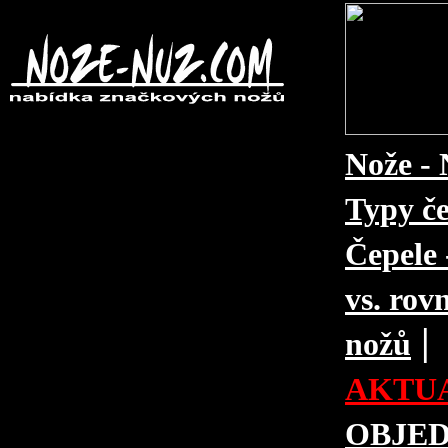
Nože - 
Typy če
Čepele 
vs. rovn
|
nožů
AKTUA
OBJE