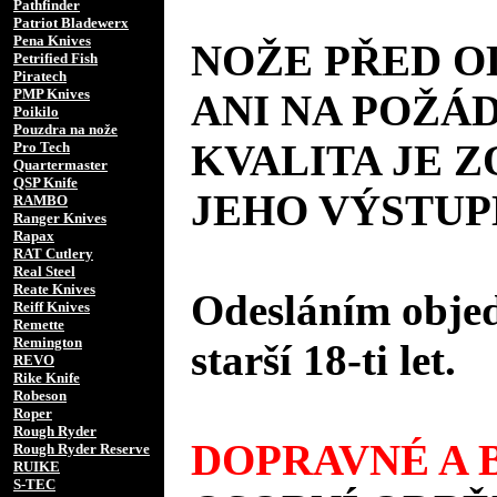
Pathfinder
Patriot Bladewerx
Pena Knives
NOŽE PŘED 
Petrified Fish
Piratech
PMP Knives
ANI NA POŽÁD
Poikilo
Pouzdra na nože
KVALITA JE 
Pro Tech
Quartermaster
QSP Knife
JEHO VÝSTUP
RAMBO
Ranger Knives
Rapax
RAT Cutlery
Real Steel
Reate Knives
Odesláním objed
Reiff Knives
Remette
Remington
starší 18-ti let.
REVO
Rike Knife
Robeson
Roper
Rough Ryder
DOPRAVNÉ A B
Rough Ryder Reserve
RUIKE
S-TEC