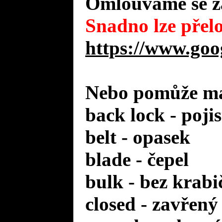
Omlouváme se za
Snadno lze přelo
https://www.goo
Nebo pomůže mal
back lock - poji
belt - opasek
blade - čepel
bulk - bez krabi
closed - zavřený