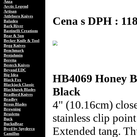
Anza
Arctic Legend
Artisan
Attleboro Knives
Cena s DPH : 1
Baladeo
Bark River
Bastinelli Creations
Bear & Son
Becker Knife & Tool
Begg Knives
Benchmark
Benjahmin
Beretta
Bestech Knives
Beyond EDC
HB4069 Honey Ba
Big Idea
Black Fox
Blackjack Classic
Black
Blackhawk Blades
Bradford Knives
Bradley
4" (10.16cm) clos
Brous Blades
Browning
stainless clip poin
Brusletto
Buck
BucknBear
Extended tang. Th
Byrd by Spyderco
Camillus