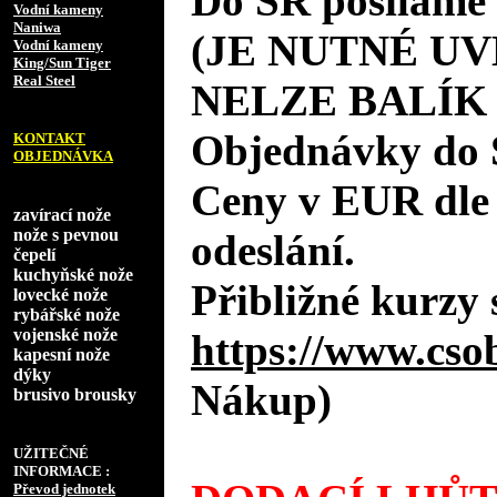
Do SR posíláme 
Vodní kameny
Naniwa
(JE NUTNÉ UV
Vodní kameny
King/Sun Tiger
Real Steel
NELZE BALÍK
Objednávky do 
KONTAKT
OBJEDNÁVKA
Ceny v EUR dle
zavírací nože
nože s pevnou
odeslání.
čepelí
kuchyňské nože
Přibližné kurzy 
lovecké nože
rybářské nože
vojenské nože
https://www.cso
kapesní nože
dýky
Nákup)
brusivo brousky
UŽITEČNÉ
INFORMACE :
Převod jednotek