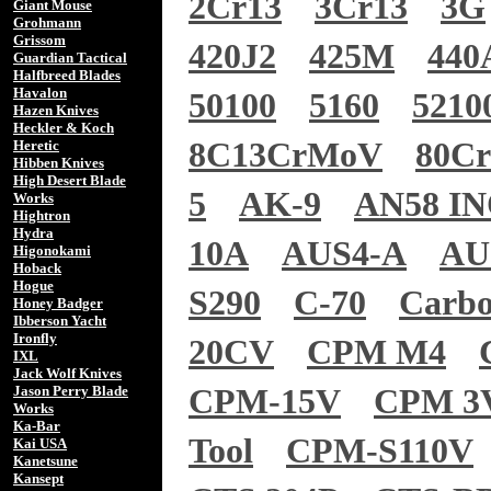
2Cr13
3Cr13
3G
Giant Mouse
Grohmann
Grissom
420J2
425M
440
Guardian Tactical
Halfbreed Blades
Havalon
50100
5160
5210
Hazen Knives
Heckler & Koch
8C13CrMoV
80C
Heretic
Hibben Knives
High Desert Blade
5
AK-9
AN58 I
Works
Hightron
Hydra
10A
AUS4-A
AU
Higonokami
Hoback
Hogue
S290
C-70
Carb
Honey Badger
Ibberson Yacht
Ironfly
20CV
CPM M4
IXL
Jack Wolf Knives
Jason Perry Blade
CPM-15V
CPM 3
Works
Ka-Bar
Tool
CPM-S110V
Kai USA
Kanetsune
Kansept