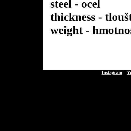
steel - ocel
thickness - tlou
weight - hmotno
Instagram
Y