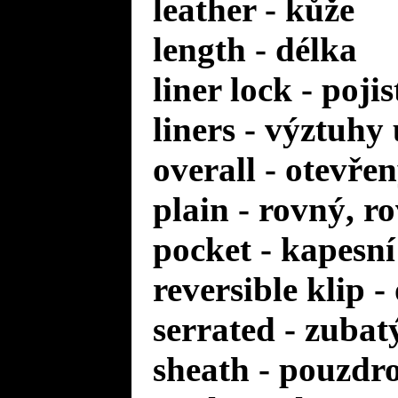
leather - kůže
length - délka
liner lock - poji
liners - výztuhy
overall - otevře
plain - rovný, r
pocket - kapesní
reversible klip 
serrated - zuba
sheath - pouzdr