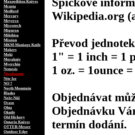
Špičkové inform
Maxpedition Knives
Mcusta
Medford
Wikipedia.org (
Mercury
Meyerco
Microtech
Miguron
Mikihisa
Převod jednotek
Mission
MKM-Maniago Knife
Makers
1" = 1 inch = 1 
Moki
Morakniv
Myerchin
1 oz. = 1ounce =
Nemesis
Nezařazeno
Nite Ize
NO 7
North Mountain
Blades
Objednávat může
Nože-Nůž
Ocaso
Objednávku Vám
Ohta
Oknife
Old Hickory
termín dodání.
Ontario Knives
OTTER-Messer
Outdoor Edge