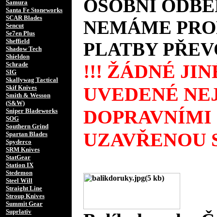
OSOBNÍ ODBĚ
Samura
Santa Fe Stoneworks
SCAR Blades
NEMÁME PROD
Sencut
Se7en Plus
Sheffield
PLATBY PŘEV
Shadow Tech
Shieldon
Schrade
!!! ŽÁDNÉ JI
SIG
Skallywag Tactical
UVEDENÉ NEJ
Skif Knives
Smith & Wesson
(S&W)
DOPRAVNÍMI
Sniper Bladeworks
SOG
Southern Grind
UZAVŘENOU S
Spartan Blades
Spyderco
SRM Knives
StatGear
Station IX
Stedemon
Steel Will
Straight Line
Stroup Knives
Summit Gear
Suprlativ