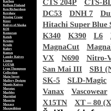
CTS 204P
CTS-B
Karbon
Kellam Finland
Ken Richardson
DC53
DNH 7
Du
Kershaw
Kissing Crane
Kizer
Hitachi Super Blue 
Knives of Alaska
KOI
Komoran
K340
K390
L6
Kotoh
Kronos
MagnaCut
Magn
Krudo
Kubey
Kunwu
VX
N690
Nitro-
Lansky Knives
Linton
LOTAR
San Mai III
SB1 (N
Lynn Thompson
Collection
Main Street
SK-5
SLD-Magic
Mallery Designs
Mantis Knives
Maratac
Vanax
Vascowear
Marbles
Marttiini
X15TN
XT – 80 (X
Maserin
Maxace
Maxpedition