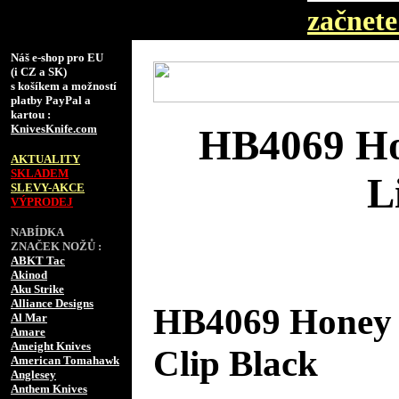
začnete 
Náš e-shop pro EU
(i CZ a SK)
s košíkem a možností
platby PayPal a
kartou :
KnivesKnife.com
HB4069 Ho
AKTUALITY
SKLADEM
L
SLEVY-AKCE
VÝPRODEJ
NABÍDKA
ZNAČEK NOŽŮ :
ABKT Tac
Akinod
Aku Strike
Alliance Designs
HB4069 Honey 
Al Mar
Amare
Ameight Knives
Clip Black
American Tomahawk
Anglesey
Anthem Knives