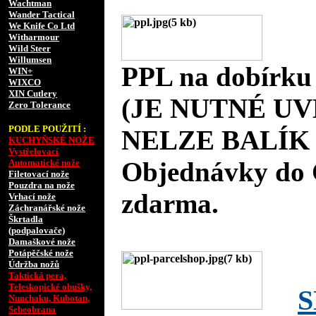
Wachtman
Wander Tactical
We Knife Co Ltd
Witharmour
Wild Steer
Willumsen
PPL na dobírku
WIN+
WIXCO
XIN Cutlery
(JE NUTNÉ UV
Zero Tolerance
PODLE POUŽITÍ :
NELZE BALÍK 
KUCHYŇSKÉ NOŽE
Vystřelovací
Objednávky do 
Automatické nože
Filetovací nože
Pouzdra na nože
zdarma.
Vrhací nože
Záchranářské nože
Škrtadla
(podpalovače)
Damaškové nože
Potápěčské nože
Údržba nožů
Taktická pera,
Teleskopické obušky,
S
Nunchaku, Kubotan,
Sebeobrana