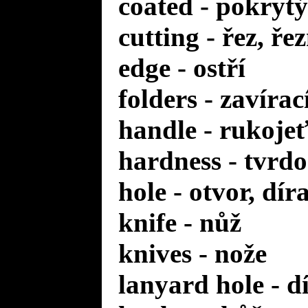
coated - pokrytý
cutting - řez, ře
edge - ostří
folders - zavírac
handle - rukoje
hardness - tvrdo
hole - otvor, dír
knife - nůž
knives - nože
lanyard hole - d