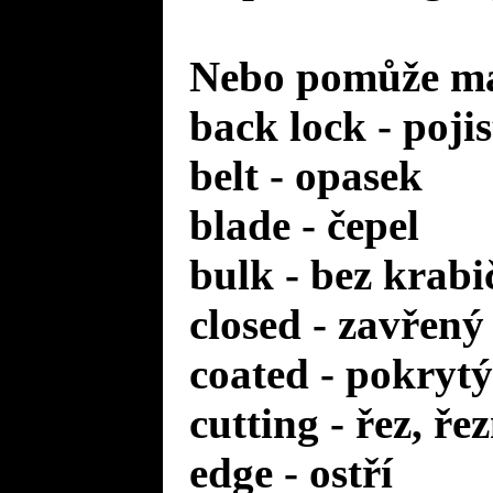
Nebo pomůže mal
back lock - poji
belt - opasek
blade - čepel
bulk - bez krabi
closed - zavřený
coated - pokrytý
cutting - řez, ře
edge - ostří