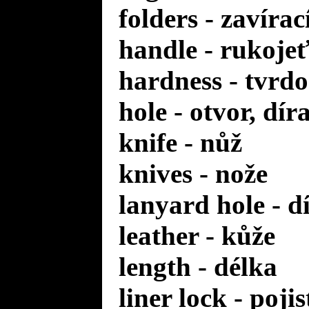
folders - zavírac
handle - rukoje
hardness - tvrdo
hole - otvor, dír
knife - nůž
knives - nože
lanyard hole - d
leather - kůže
length - délka
liner lock - poji