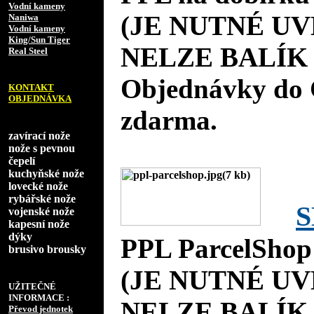
Vodní kameny
(JE NUTNÉ UV
Naniwa
Vodní kameny
King/Sun Tiger
NELZE BALÍK 
Real Steel
Objednávky do 
KONTAKT
OBJEDNÁVKA
zdarma.
zavírací nože
nože s pevnou
čepelí
kuchyňské nože
lovecké nože
rybářské nože
S
vojenské nože
kapesní nože
dýky
PPL ParcelShop
brusivo brousky
(JE NUTNÉ UV
UŽITEČNÉ
INFORMACE :
NELZE BALÍK 
Převod jednotek