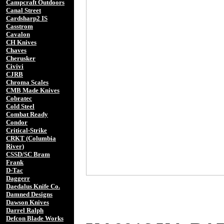
Campcraft Outdoors
Canal Street
Cardsharp2 IS
Casstrom
Cavalon
CH Knives
Chaves
Cherusker
Civivi
CJRB
Chroma Scales
CMB Made Knives
Cobratec
Cold Steel
Combat Ready
Condor
Critical-Strike
CRKT (Columbia
River)
CSSD/SC Bram
Frank
D-Tac
Daggerr
Daedalus Knife Co.
Damned Designs
Dawson Knives
Darrel Ralph
Defcon Blade Works