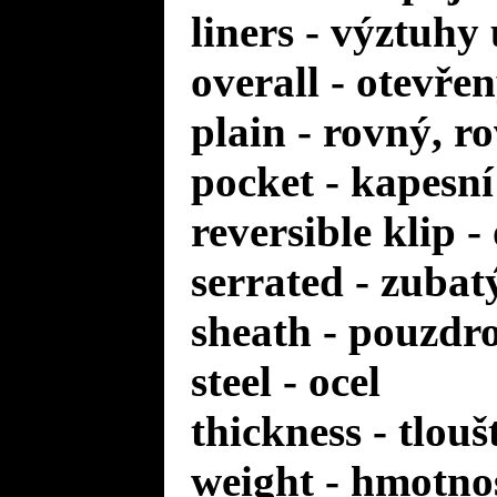
liners - výztuhy
overall - otevře
plain - rovný, r
pocket - kapesní
reversible klip 
serrated - zuba
sheath - pouzdr
steel - ocel
thickness - tlou
weight - hmotno