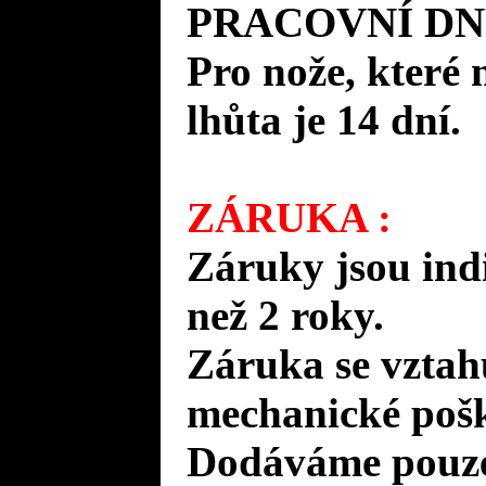
PRACOVNÍ DN
Pro nože, které 
lhůta je 14 dní.
ZÁRUKA :
Záruky jsou ind
než 2 roky.
Záruka se vztah
mechanické pošk
Dodáváme pouze 