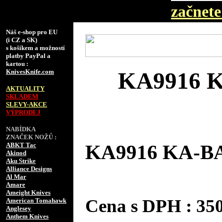
začnete 
Náš e-shop pro EU
(i CZ a SK)
s košíkem a možností
platby PayPal a
kartou :
KnivesKnife.com
KA9916 K
AKTUALITY
SKLADEM
SLEVY-AKCE
VÝPRODEJ
NABÍDKA
ZNAČEK NOŽŮ :
ABKT Tac
KA9916 KA-BA
Akinod
Aku Strike
Alliance Designs
Al Mar
Amare
Ameight Knives
Cena s DPH : 35
American Tomahawk
Anglesey
Anthem Knives