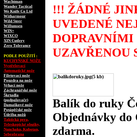
Wachtman
!!! ŽÁDNÉ JI
Wander Tactical
We Knife Co Ltd
Witharmour
UVEDENÉ NEJ
Wild Steer
Willumsen
WIN+
DOPRAVNÍMI
WIXCO
XIN Cutlery
Zero Tolerance
UZAVŘENOU S
PODLE POUŽITÍ :
KUCHYŇSKÉ NOŽE
Vystřelovací
Automatické nože
Filetovací nože
Pouzdra na nože
Vrhací nože
Záchranářské nože
Škrtadla
Balík do ruky Č
(podpalovače)
Damaškové nože
Potápěčské nože
Objednávky do 
Údržba nožů
Taktická pera,
Teleskopické obušky,
zdarma.
Nunchaku, Kubotan,
Sebeobrana