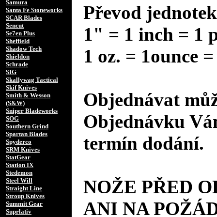
Samura
Převod jednotek
Santa Fe Stoneworks
SCAR Blades
Sencut
1" = 1 inch = 1 
Se7en Plus
Sheffield
Shadow Tech
1 oz. = 1ounce =
Shieldon
Schrade
SIG
Skallywag Tactical
Skif Knives
Objednávat může
Smith & Wesson
(S&W)
Sniper Bladeworks
Objednávku Vám
SOG
Southern Grind
Spartan Blades
termín dodání.
Spyderco
SRM Knives
StatGear
Station IX
Stedemon
NOŽE PŘED 
Steel Will
Straight Line
Stroup Knives
ANI NA POŽÁD
Summit Gear
Suprlativ