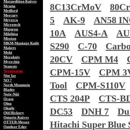
Maxpedition Knives
8C13CrMoV
80C
Mcusta
Medford
Mercury
5
AK-9
AN58 I
Meyerco
Microtech
Miguron
10A
AUS4-A
AU
Mikihisa
Mission
MKM-Maniago Knife
S290
C-70
Carb
Makers
Moki
20CV
CPM M4
Morakniv
Myerchin
Nemesis
CPM-15V
CPM 3
Nezařazeno
Nite Ize
NO 7
Tool
CPM-S110V
North Mountain
Blades
Nože-Nůž
CTS 204P
CTS-B
Ocaso
Ohta
Oknife
DC53
DNH 7
Du
Old Hickory
Ontario Knives
Hitachi Super Blue 
OTTER-Messer
Outdoor Edge