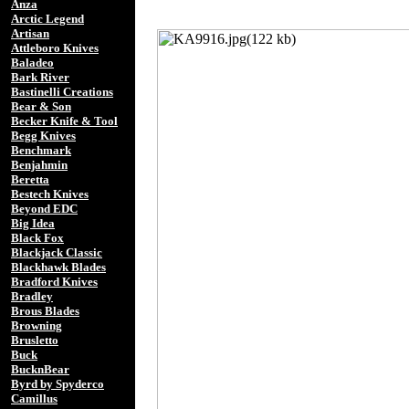
Anza
Arctic Legend
Artisan
Attleboro Knives
Baladeo
Bark River
Bastinelli Creations
Bear & Son
Becker Knife & Tool
Begg Knives
Benchmark
Benjahmin
Beretta
Bestech Knives
Beyond EDC
Big Idea
Black Fox
Blackjack Classic
Blackhawk Blades
Bradford Knives
Bradley
Brous Blades
Browning
Brusletto
Buck
BucknBear
Byrd by Spyderco
Camillus