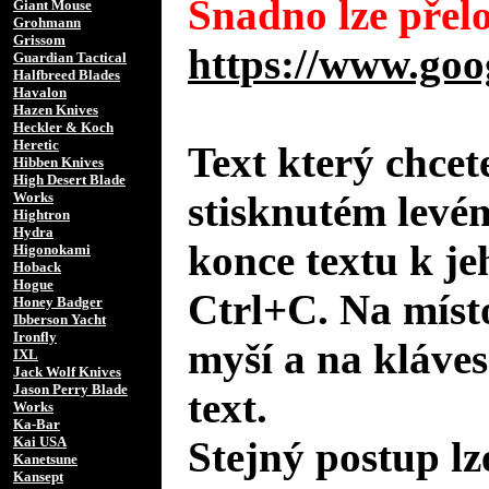
Snadno lze přelo
Giant Mouse
Grohmann
Grissom
https://www.goo
Guardian Tactical
Halfbreed Blades
Havalon
Hazen Knives
Heckler & Koch
Heretic
Text který chcet
Hibben Knives
High Desert Blade
stisknutém levé
Works
Hightron
Hydra
konce textu k je
Higonokami
Hoback
Hogue
Ctrl+C. Na místo
Honey Badger
Ibberson Yacht
Ironfly
myší a na kláves
IXL
Jack Wolf Knives
Jason Perry Blade
text.
Works
Ka-Bar
Kai USA
Stejný postup lz
Kanetsune
Kansept