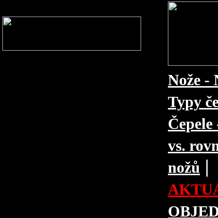
Nože - 
Typy če
Čepele 
vs. rovn
|
nožů
AKTUA
OBJE