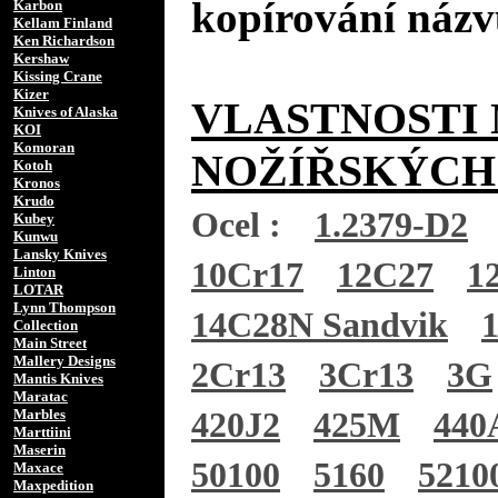
kopírování názv
Karbon
Kellam Finland
Ken Richardson
Kershaw
Kissing Crane
Kizer
VLASTNOSTI 
Knives of Alaska
KOI
Komoran
NOŽÍŘSKÝCH
Kotoh
Kronos
Krudo
Ocel :
1.2379-D2
Kubey
Kunwu
Lansky Knives
10Cr17
12C27
1
Linton
LOTAR
Lynn Thompson
14C28N Sandvik
Collection
Main Street
Mallery Designs
2Cr13
3Cr13
3G
Mantis Knives
Maratac
Marbles
420J2
425M
440
Marttiini
Maserin
50100
5160
5210
Maxace
Maxpedition