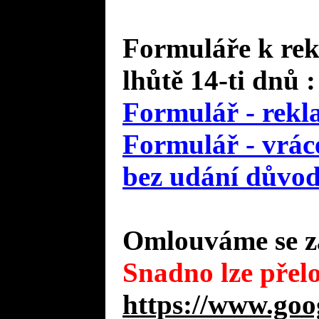
Formuláře k rek
lhůtě 14-ti dnů :
Formulář - rekl
Formulář - vráce
bez udání důvo
Omlouváme se za
Snadno lze přelo
https://www.goo