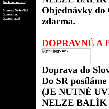
(inch na cm...atd)
Objednávky do 
Sitemap Nože-Nůž
Sitemap.txt
zdarma.
Sitemap.xml
DOPRAVNÉ A B
Doprava do Slov
Do SR posíláme 
(JE NUTNÉ UV
NELZE BALÍK