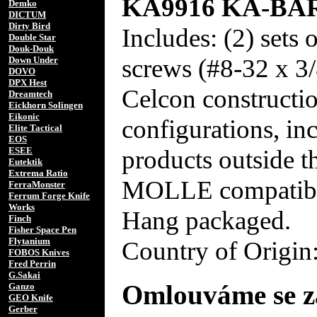
KA9916 KA-BAR 
Demko
DICTUM
Dirty Bird
Includes: (2) sets 
Double Star
Douk-Douk
screws (#8-32 x 3/8
Down Under
DOVO
DPX Hest
Celcon constructi
Dreamtech
Eickhorn Solingen
Eikonic
configurations, in
Elite Tactical
EOS
products outside t
ESEE
Eutektik
Extrema Ratio
MOLLE compatible 
FerraMonster
Ferrum Forge Knife
Works
Hang packaged.
Finch
Fisher Space Pen
Flytanium
Country of Origi
FOBOS Knives
Fred Perrin
G.Sakai
Omlouváme se za
Ganzo
GEO Knife
Gerber