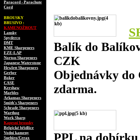
Paracord - Parachute
Cord
BROUSKY
BRUSIVO :
KAMENOŽROUT
S
Lansky
Spyderco
Balík do Balíko
DMT
KME Sharpeners
EZE-LAP
CZK
Norton Sharpeners
Japanese Waterstone
Hewlett Sharpeners
Objednávky do 
Gerber
Boker
CASE
zdarma.
Kershaw
Marbles
Arkansas Sharpeners
Smith's Sharpeners
Schrade Sharpeners
Warthog
Work Sharp
Kapesní brousky
Belgické břidlice
Vodní kameny
PPL na dobírku
Suehiro/Cerax