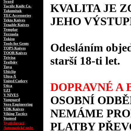
Svord
KVALITA JE 
Tactile Knife Co.
Takumitak
TEC Accessories
JEHO VÝSTUP
Tekta Knives
Tenable Knives
Templar
Terzuola
Tokisu
Tools for Gents
Odesláním objed
TOPS Knives
TOOR Knives
starší 18-ti let.
Trivisa
Trollsky
Tuya
Ulticlip
Ultra-X
United Cutlery
DOPRAVNÉ A B
Utica
UZI
V NIVES
OSOBNÍ ODBĚ
Vanguard
Vero Engineering
VDK Knives
NEMÁME PROD
Viking Tactics
Vosteed
PLATBY PŘEV
Vystřelovací
Automatické nože