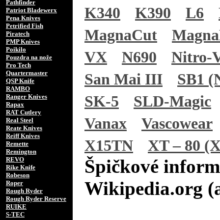
Pathfinder
K340
K390
L6
Patriot Bladewerx
Pena Knives
Petrified Fish
MagnaCut
Magn
Piratech
PMP Knives
Poikilo
VX
N690
Nitro-
Pouzdra na nože
Pro Tech
Quartermaster
San Mai III
SB1 (N
QSP Knife
RAMBO
Ranger Knives
SK-5
SLD-Magic
Rapax
RAT Cutlery
Vanax
Vascowear
Real Steel
Reate Knives
Reiff Knives
X15TN
XT – 80 (X
Remette
Remington
REVO
Špičkové inform
Rike Knife
Robeson
Wikipedia.org (
Roper
Rough Ryder
Rough Ryder Reserve
RUIKE
S-TEC