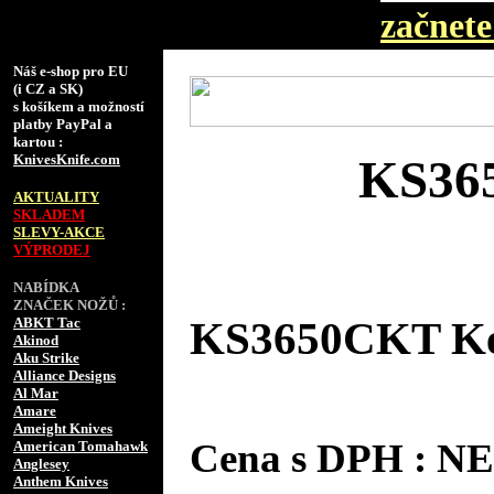
začnete 
Náš e-shop pro EU
(i CZ a SK)
s košíkem a možností
platby PayPal a
kartou :
KnivesKnife.com
KS365
AKTUALITY
SKLADEM
SLEVY-AKCE
VÝPRODEJ
NABÍDKA
ZNAČEK NOŽŮ :
ABKT Tac
KS3650CKT Ker
Akinod
Aku Strike
Alliance Designs
Al Mar
Amare
Ameight Knives
Cena s DPH : 
American Tomahawk
Anglesey
Anthem Knives