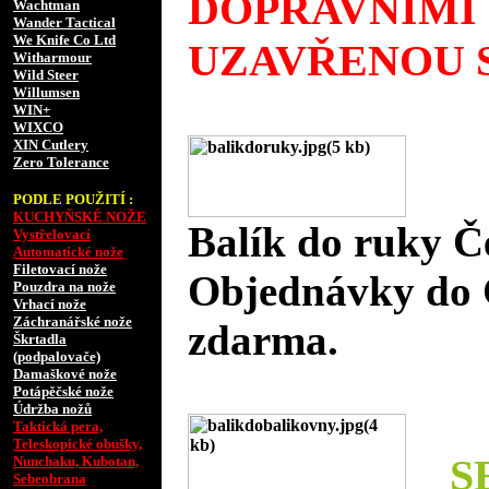
DOPRAVNÍMI
Wachtman
Wander Tactical
We Knife Co Ltd
UZAVŘENOU S
Witharmour
Wild Steer
Willumsen
WIN+
WIXCO
XIN Cutlery
Zero Tolerance
PODLE POUŽITÍ :
KUCHYŇSKÉ NOŽE
Balík do ruky Č
Vystřelovací
Automatické nože
Filetovací nože
Objednávky do 
Pouzdra na nože
Vrhací nože
Záchranářské nože
zdarma.
Škrtadla
(podpalovače)
Damaškové nože
Potápěčské nože
Údržba nožů
Taktická pera,
Teleskopické obušky,
S
Nunchaku, Kubotan,
Sebeobrana