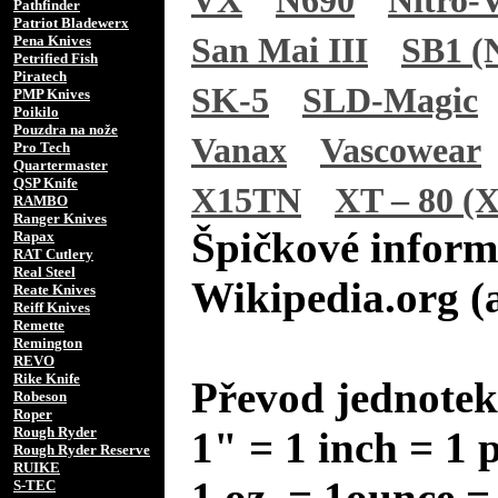
VX
N690
Nitro-
Pathfinder
Patriot Bladewerx
San Mai III
SB1 (N
Pena Knives
Petrified Fish
Piratech
SK-5
SLD-Magic
PMP Knives
Poikilo
Pouzdra na nože
Vanax
Vascowear
Pro Tech
Quartermaster
QSP Knife
X15TN
XT – 80 (X
RAMBO
Ranger Knives
Špičkové inform
Rapax
RAT Cutlery
Real Steel
Wikipedia.org (
Reate Knives
Reiff Knives
Remette
Remington
REVO
Rike Knife
Převod jednotek
Robeson
Roper
Rough Ryder
1" = 1 inch = 1 
Rough Ryder Reserve
RUIKE
1 oz. = 1ounce =
S-TEC