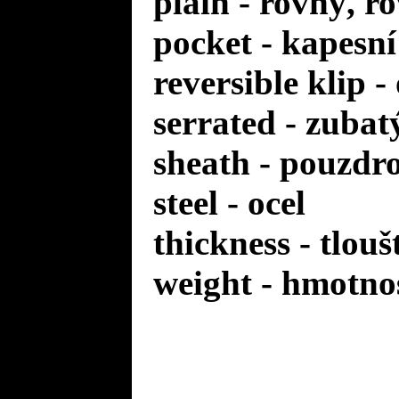
plain - rovný, r
pocket - kapesní
reversible klip 
serrated - zuba
sheath - pouzdr
steel - ocel
thickness - tlou
weight - hmotno