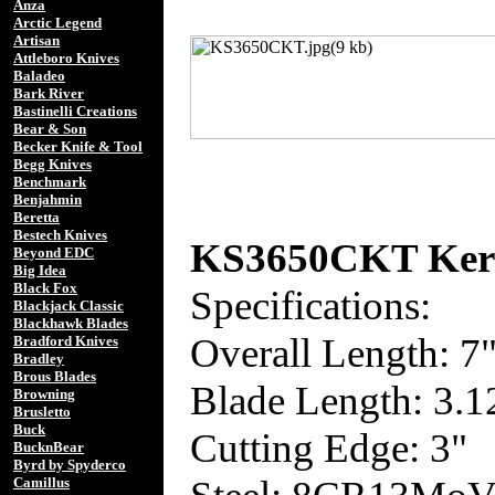
Anza
Arctic Legend
Artisan
Attleboro Knives
Baladeo
Bark River
Bastinelli Creations
Bear & Son
Becker Knife & Tool
Begg Knives
Benchmark
Benjahmin
Beretta
Bestech Knives
KS3650CKT Kers
Beyond EDC
Big Idea
Black Fox
Specifications:
Blackjack Classic
Blackhawk Blades
Overall Length: 7
Bradford Knives
Bradley
Brous Blades
Blade Length: 3.1
Browning
Brusletto
Buck
Cutting Edge: 3"
BucknBear
Byrd by Spyderco
Camillus