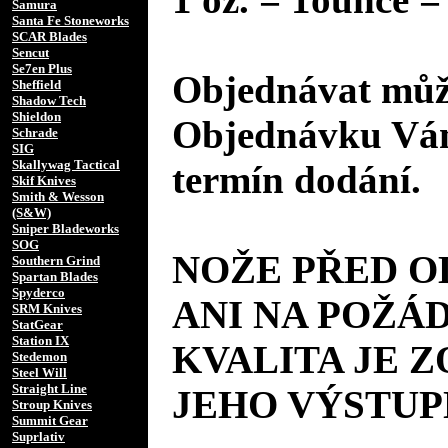
Samura
Santa Fe Stoneworks
SCAR Blades
Sencut
Se7en Plus
Objednávat může
Sheffield
Shadow Tech
Shieldon
Objednávku Vám
Schrade
SIG
Skallywag Tactical
termín dodání.
Skif Knives
Smith & Wesson
(S&W)
Sniper Bladeworks
SOG
NOŽE PŘED 
Southern Grind
Spartan Blades
Spyderco
ANI NA POŽÁD
SRM Knives
StatGear
Station IX
KVALITA JE 
Stedemon
Steel Will
Straight Line
JEHO VÝSTUP
Stroup Knives
Summit Gear
Suprlativ