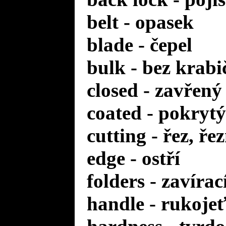
belt - opasek
blade - čepel
bulk - bez krabi
closed - zavřený
coated - pokrytý
cutting - řez, ře
edge - ostří
folders - zavírac
handle - rukoje