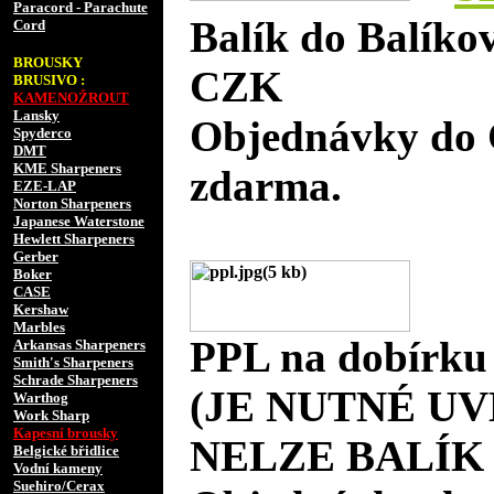
Paracord - Parachute
Balík do Balíko
Cord
BROUSKY
CZK
BRUSIVO :
KAMENOŽROUT
Lansky
Objednávky do 
Spyderco
DMT
KME Sharpeners
zdarma.
EZE-LAP
Norton Sharpeners
Japanese Waterstone
Hewlett Sharpeners
Gerber
Boker
CASE
Kershaw
Marbles
PPL na dobírku
Arkansas Sharpeners
Smith's Sharpeners
Schrade Sharpeners
(JE NUTNÉ UV
Warthog
Work Sharp
Kapesní brousky
NELZE BALÍK 
Belgické břidlice
Vodní kameny
Suehiro/Cerax