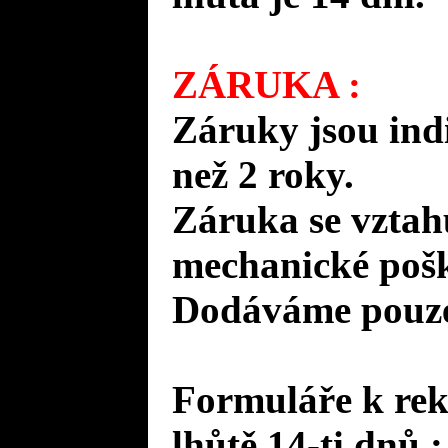
ZÁRUKA :
Záruky jsou ind
než 2 roky.
Záruka se vztah
mechanické pošk
Dodáváme pouze 
Formuláře k rek
lhůtě 14-ti dnů :