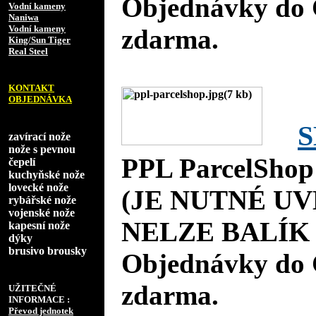
Objednávky do 
Vodní kameny
Naniwa
Vodní kameny
zdarma.
King/Sun Tiger
Real Steel
KONTAKT
OBJEDNÁVKA
S
zavírací nože
nože s pevnou
PPL ParcelShop
čepelí
kuchyňské nože
lovecké nože
(JE NUTNÉ UV
rybářské nože
vojenské nože
NELZE BALÍK 
kapesní nože
dýky
brusivo brousky
Objednávky do 
zdarma.
UŽITEČNÉ
INFORMACE :
Převod jednotek