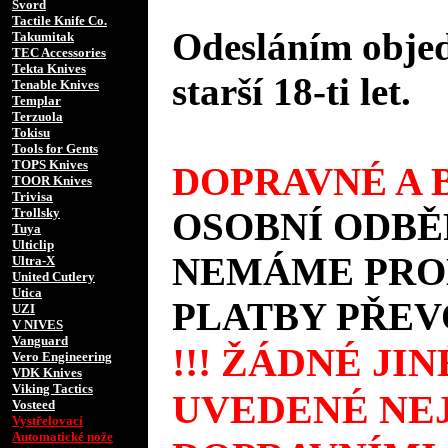
Svord
Tactile Knife Co.
Odesláním objed
Takumitak
TEC Accessories
Tekta Knives
starší 18-ti let.
Tenable Knives
Templar
Terzuola
Tokisu
Tools for Gents
TOPS Knives
DOPRAVNÉ A B
TOOR Knives
Trivisa
Trollsky
OSOBNÍ ODBĚ
Tuya
Ulticlip
NEMÁME PROD
Ultra-X
United Cutlery
Utica
PLATBY PŘEV
UZI
V NIVES
Vanguard
!!! ŽÁDNÉ JI
Vero Engineering
VDK Knives
Viking Tactics
UVEDENÉ NEJ
Vosteed
Vystřelovací
Automatické nože