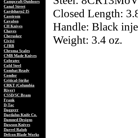
Steel: 8CR13Mo
Campcraft Outdoors
Canal Street
Closed Length: 3.
Cardsharp2 IS
Casstrom
Cavalon
Handle: Black inj
CH Knives
Chaves
Weight: 3.4 oz.
Cherusker
Civivi
CJRB
Chroma Scales
CMB Made Knives
Cobratec
Cold Steel
Combat Ready
Condor
Critical-Strike
CRKT (Columbia
River)
CSSD/SC Bram
Frank
D-Tac
Daggerr
Daedalus Knife Co.
Damned Designs
Dawson Knives
Darrel Ralph
Defcon Blade Works