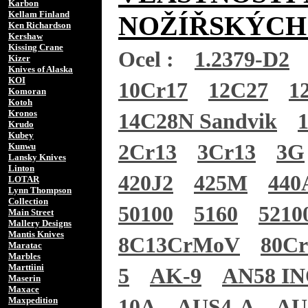
Karbon
Kellam Finland
NOŽÍŘSKÝCH
Ken Richardson
Kershaw
Kissing Crane
Ocel :
1.2379-D2
Kizer
Knives of Alaska
KOI
10Cr17
12C27
1
Komoran
Kotoh
Kronos
14C28N Sandvik
Krudo
Kubey
2Cr13
3Cr13
3G
Kunwu
Lansky Knives
Linton
420J2
425M
440
LOTAR
Lynn Thompson
Collection
50100
5160
5210
Main Street
Mallery Designs
Mantis Knives
8C13CrMoV
80C
Maratac
Marbles
Marttiini
5
AK-9
AN58 I
Maserin
Maxace
Maxpedition
10A
AUS4-A
AU