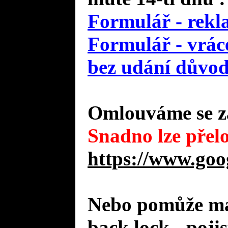
Formulář - rekl
Formulář - vráce
bez udání důvo
Omlouváme se za
Snadno lze přelo
https://www.goo
Nebo pomůže mal
back lock - poji