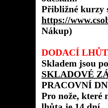
Přibližné kurzy 
https://www.cso
Nákup)
DODACÍ LHŮT
Skladem jsou po
SKLADOVÉ Z
PRACOVNÍ DN
Pro nože, které 
lhůta je 14 dní.