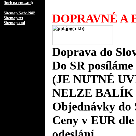
(inch na cm...atd)
Sitemap Nože-Nůž
DOPRAVNÉ A B
Sitemap.txt
Sitemap.xml
Doprava do Slov
Do SR posíláme 
(JE NUTNÉ UV
NELZE BALÍK
Objednávky do 
Ceny v EUR dle
odeslání.