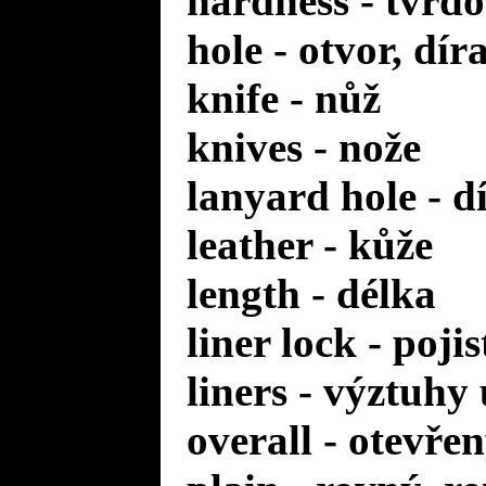
hardness - tvrdo
hole - otvor, dír
knife - nůž
knives - nože
lanyard hole - d
leather - kůže
length - délka
liner lock - poji
liners - výztuhy
overall - otevře