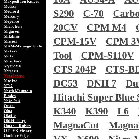
Maxpedition Knives
Mcusta
S290
C-70
Carb
Medford
Mercury
Meyerco
20CV
CPM M4
Microtech
Miguron
Mikihisa
CPM-15V
CPM 3
Mission
MKM-Maniago Knife
Makers
Tool
CPM-S110V
Moki
Morakniv
Myerchin
CTS 204P
CTS-B
Nemesis
Nezařazeno
DC53
DNH 7
Du
Nite Ize
NO 7
North Mountain
Hitachi Super Blue 
Blades
Nože-Nůž
Ocaso
K340
K390
L6
Ohta
Oknife
Old Hickory
MagnaCut
Magn
Ontario Knives
OTTER-Messer
Outdoor Edge