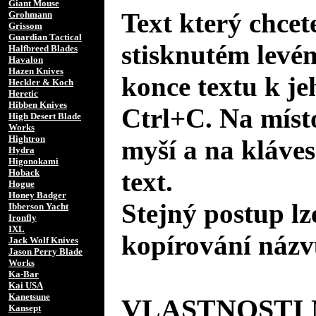
Giant Mouse
Text který chcet
Grohmann
Grissom
Guardian Tactical
stisknutém levé
Halfbreed Blades
Havalon
Hazen Knives
konce textu k je
Heckler & Koch
Heretic
Hibben Knives
Ctrl+C. Na místo
High Desert Blade
Works
Hightron
myší a na kláves
Hydra
Higonokami
text.
Hoback
Hogue
Honey Badger
Stejný postup lz
Ibberson Yacht
Ironfly
IXL
kopírování názv
Jack Wolf Knives
Jason Perry Blade
Works
Ka-Bar
Kai USA
Kanetsune
VLASTNOSTI 
Kansept