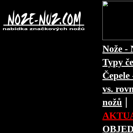
Nože - 
Typy če
Čepele 
vs. rovn
|
nožů
AKTUA
OBJE