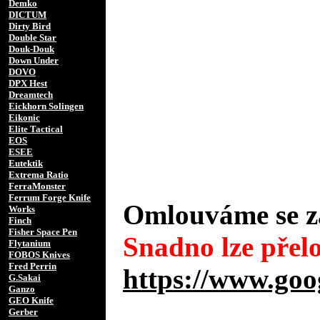
Demko
DICTUM
Dirty Bird
Double Star
Douk-Douk
Down Under
DOVO
DPX Hest
Dreamtech
Eickhorn Solingen
Eikonic
Elite Tactical
EOS
ESEE
Eutektik
Extrema Ratio
FerraMonster
Ferrum Forge Knife
Omlouváme se za
Works
Finch
Fisher Space Pen
Snadno lze přelo
Flytanium
FOBOS Knives
Fred Perrin
https://www.goo
G.Sakai
Ganzo
GEO Knife
Gerber