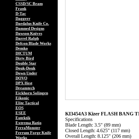
CSSD/SC Bram
Frank
D-Tac
Daggerr
Daedalus Knife Co.
Damned Designs
Dawson Knives
Darrel Ralph
Defcon Blade Works
Demko
DICTUM
Dirty Bird
Double Star
Douk-Douk
Down Under
DOVO
DPX Hest
Dreamtech
Eickhorn Solingen
Eikonic
Elite Tactical
EOS
ESEE
KI3454A3 Kizer FLASH BANG 
Eutektik
Specifications
Extrema Ratio
Blade Length: 3.5" (89 mm)
FerraMonster
Closed Length: 4.625" (117 mm)
Ferrum Forge Knife
Overall Length: 8.125" (206 mm)
Works