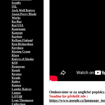
Ironfly
IXL
Jack Wolf Knives
Jason Perry Blade
Works
Ka-Bar
Kai USA
Kanetsune
Kansept
Karbon
Kellam Finland
Ken Richardson
Kershaw
Kissing Crane
Kizer
Knives of Alaska
KOI
Komoran
Kotoh
Kronos
Krudo
Kubey
Kunwu
Lansky Knives
Omlouváme se za anglické popisky.
Linton
Snadno lze přeložit zde :
LOTAR
Lynn Thompson
https://www.google.cz/language_too
Collection