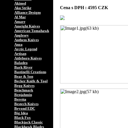
Akinod
Cena s DPH : 4595 CZK
Aku Strike
Alliance Designs
Al Mar
Amare
Ameight Knives
American Tomahawk
Anglesey
Anthem Knives
Anza
Arctic Legend
Artisan
Attleboro Knives
Baladeo
Bark River
Bastinelli Creations
Bear & Son
Becker Knife & Tool
Begg Knives
Benchmark
Benjahmin
Beretta
Bestech Knives
Beyond EDC
Big Idea
Black Fox
Blackjack Classic
Blackhawk Blades