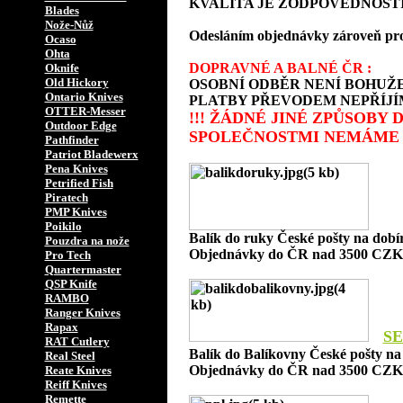
KVALITA JE ZODPOVĚDNOSTÍ
Blades
Nože-Nůž
Odesláním objednávky zároveň prohlaš
Ocaso
Ohta
DOPRAVNÉ A BALNÉ ČR :
Oknife
Old Hickory
OSOBNÍ ODBĚR NENÍ BOHUŽE
Ontario Knives
PLATBY PŘEVODEM NEPŘÍJÍ
OTTER-Messer
!!! ŽÁDNÉ JINÉ ZPŮSOBY
Outdoor Edge
SPOLEČNOSTMI NEMÁME 
Pathfinder
Patriot Bladewerx
Pena Knives
Petrified Fish
Piratech
PMP Knives
Poikilo
Balík do ruky České pošty na dob
Pouzdra na nože
Objednávky do ČR nad 3500 CZK 
Pro Tech
Quartermaster
QSP Knife
RAMBO
Ranger Knives
Rapax
SE
RAT Cutlery
Balík do Balíkovny České pošty n
Real Steel
Objednávky do ČR nad 3500 CZK 
Reate Knives
Reiff Knives
Remette