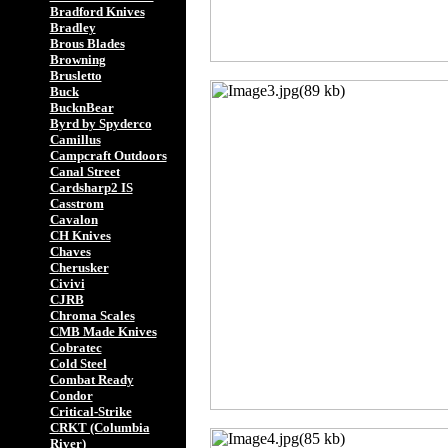
Bradford Knives
Bradley
Brous Blades
Browning
Brusletto
Buck
BucknBear
Byrd by Spyderco
Camillus
Campcraft Outdoors
Canal Street
Cardsharp2 IS
Casstrom
Cavalon
CH Knives
Chaves
Cherusker
Civivi
CJRB
Chroma Scales
CMB Made Knives
Cobratec
Cold Steel
Combat Ready
Condor
Critical-Strike
CRKT (Columbia
River)