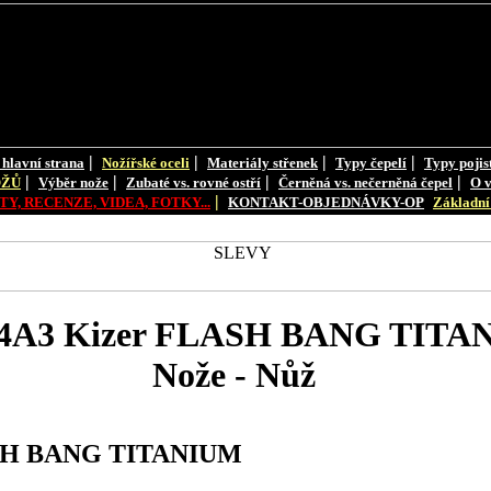
|
|
|
|
 hlavní strana
Nožířské oceli
Materiály střenek
Typy čepelí
Typy pojis
|
|
|
|
OŽŮ
Výběr nože
Zubaté vs. rovné ostří
Černěná vs. nečerněná čepel
O v
|
Y, RECENZE, VIDEA, FOTKY...
KONTAKT-OBJEDNÁVKY-OP
Základní 
4A3 Kizer FLASH BANG TITA
Nože - Nůž
ASH BANG TITANIUM