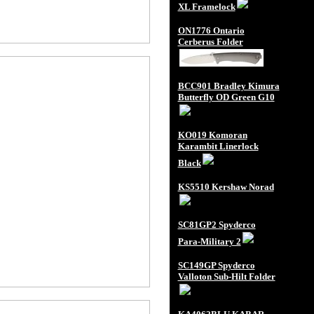
XL Framelock
ON1776 Ontario
Cerberus Folder
BCC901 Bradley Kimura
Butterfly OD Green G10
KO019 Komoran
Karambit Linerlock
Black
KS5510 Kershaw Norad
SC81GP2 Spyderco
Para-Military 2
SC149GP Spyderco
Valloton Sub-Hilt Folder