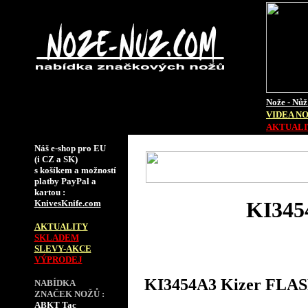
Nože - Nůž
VIDEA N
AKTUALIT
Náš e-shop pro EU
(i CZ a SK)
s košíkem a možností
platby PayPal a
kartou :
KI345
KnivesKnife.com
AKTUALITY
SKLADEM
SLEVY-AKCE
VÝPRODEJ
KI3454A3 Kizer FL
NABÍDKA
ZNAČEK NOŽŮ :
ABKT Tac