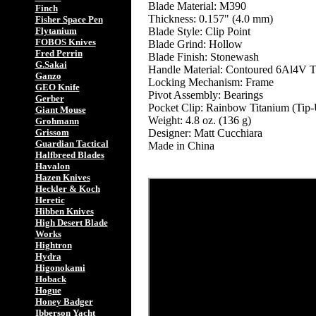
Blade Material: M390
Finch
Thickness: 0.157" (4.0 mm)
Fisher Space Pen
Blade Style: Clip Point
Flytanium
FOBOS Knives
Blade Grind: Hollow
Fred Perrin
Blade Finish: Stonewash
G.Sakai
Handle Material: Contoured 6Al4V T
Ganzo
Locking Mechanism: Frame
GEO Knife
Pivot Assembly: Bearings
Gerber
Pocket Clip: Rainbow Titanium (Tip-
Giant Mouse
Weight: 4.8 oz. (136 g)
Grohmann
Designer: Matt Cucchiara
Grissom
Guardian Tactical
Made in China
Halfbreed Blades
Havalon
Hazen Knives
Heckler & Koch
Heretic
Hibben Knives
High Desert Blade
Works
Hightron
Hydra
Higonokami
Hoback
Hogue
Honey Badger
Ibberson Yacht