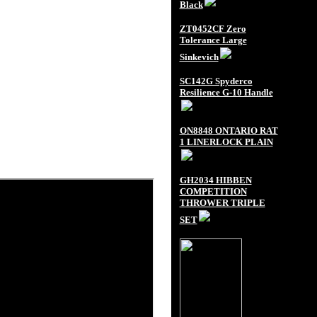
Black
ZT0452CF Zero
Tolerance Large
Sinkevich
SC142G Spyderco
Resilience G-10 Handle
ON8848 ONTARIO RAT
1 LINERLOCK PLAIN
GH2034 HIBBEN
COMPETITION
THROWER TRIPLE
SET