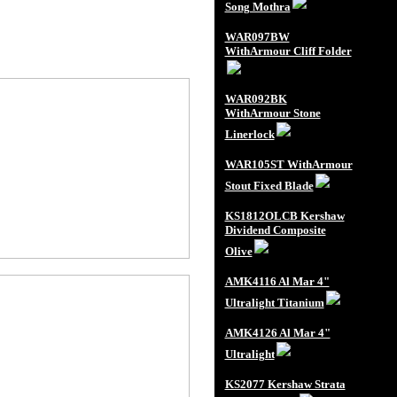
Song Mothra
WAR097BW
WithArmour Cliff Folder
WAR092BK
WithArmour Stone
Linerlock
WAR105ST WithArmour
Stout Fixed Blade
KS1812OLCB Kershaw
Dividend Composite
Olive
AMK4116 Al Mar 4"
Ultralight Titanium
AMK4126 Al Mar 4"
Ultralight
KS2077 Kershaw Strata