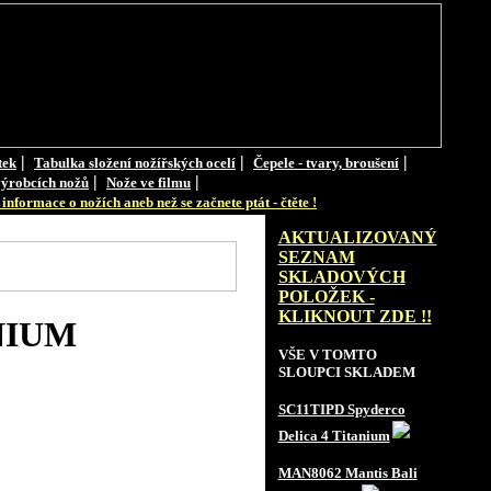
|
|
|
tek
Tabulka složení nožířských ocelí
Čepele - tvary, broušení
|
|
ýrobcích nožů
Nože ve filmu
informace o nožích aneb než se začnete ptát - čtěte !
AKTUALIZOVANÝ
SEZNAM
SKLADOVÝCH
POLOŽEK -
KLIKNOUT ZDE !!
NIUM
VŠE V TOMTO
SLOUPCI SKLADEM
SC11TIPD Spyderco
Delica 4 Titanium
MAN8062 Mantis Bali