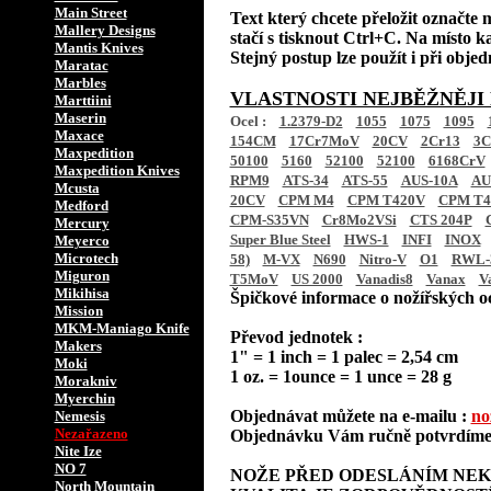
Main Street
Text který chcete přeložit označte 
Mallery Designs
stačí s tisknout Ctrl+C. Na místo ka
Mantis Knives
Stejný postup lze použít i při obje
Maratac
Marbles
VLASTNOSTI NEJBĚŽNĚJI
Marttiini
Maserin
Ocel :
1.2379-D2
1055
1075
1095
Maxace
154CM
17Cr7MoV
20CV
2Cr13
3C
Maxpedition
50100
5160
52100
52100
6168CrV
Maxpedition Knives
RPM9
ATS-34
ATS-55
AUS-10A
AU
Mcusta
20CV
CPM M4
CPM T420V
CPM T4
Medford
CPM-S35VN
Cr8Mo2VSi
CTS 204P
Mercury
Super Blue Steel
HWS-1
INFI
INOX
Meyerco
Microtech
58)
M-VX
N690
Nitro-V
O1
RWL-
Miguron
T5MoV
US 2000
Vanadis8
Vanax
V
Mikihisa
Špičkové informace o nožířských oc
Mission
MKM-Maniago Knife
Převod jednotek :
Makers
1" = 1 inch = 1 palec = 2,54 cm
Moki
1 oz. = 1ounce = 1 unce = 28 g
Morakniv
Myerchin
Objednávat můžete na e-mailu :
no
Nemesis
Nezařazeno
Objednávku Vám ručně potvrdíme 
Nite Ize
NO 7
NOŽE PŘED ODESLÁNÍM NEK
North Mountain