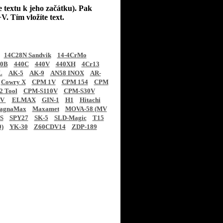
e textu k jeho začátku). Pak
V. Tím vložíte text.
14C28N Sandvik
14-4CrMo
40B
440C
440V
440XH
4Cr13
L
AK-5
AK-9
AN58 INOX
AR-
Cowry X
CPM 1V
CPM 154
CPM
 Tool
CPM-S110V
CPM-S30V
CV
ELMAX
GIN-1
H1
Hitachi
agnaMax
Maxamet
MOVA-58 (MV
S
SPY27
SK-5
SLD-Magic
T15
0)
YK-30
Z60CDV14
ZDP-189