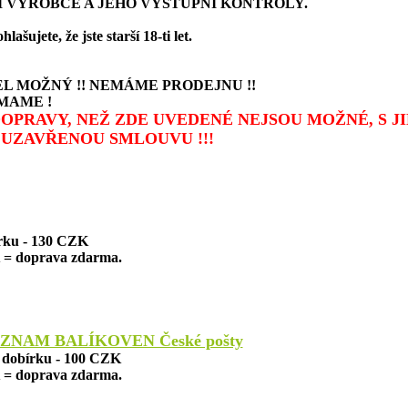
 VÝROBCE A JEHO VÝSTUPNÍ KONTROLY.
ujete, že jste starší 18-ti let.
L MOŽNÝ !! NEMÁME PRODEJNU !!
MAME !
 DOPRAVY, NEŽ ZDE UVEDENÉ NEJSOU MOŽNÉ, S 
UZAVŘENOU SMLOUVU !!!
írku - 130 CZK
= doprava zdarma.
ZNAM BALÍKOVEN České pošty
a dobírku - 100 CZK
= doprava zdarma.