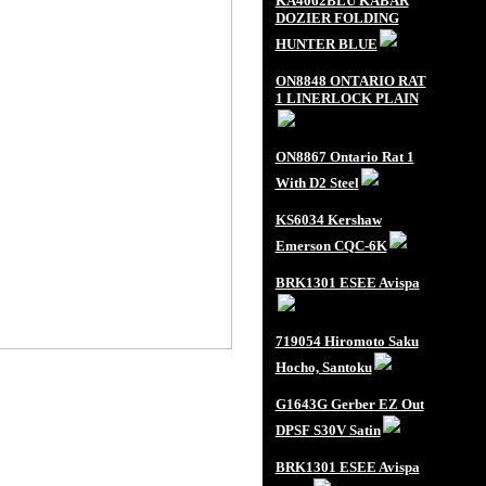
KA4062BLU KABAR
DOZIER FOLDING
HUNTER BLUE
ON8848 ONTARIO RAT
1 LINERLOCK PLAIN
ON8867 Ontario Rat 1
With D2 Steel
KS6034 Kershaw
Emerson CQC-6K
BRK1301 ESEE Avispa
719054 Hiromoto Saku
Hocho, Santoku
G1643G Gerber EZ Out
DPSF S30V Satin
BRK1301 ESEE Avispa