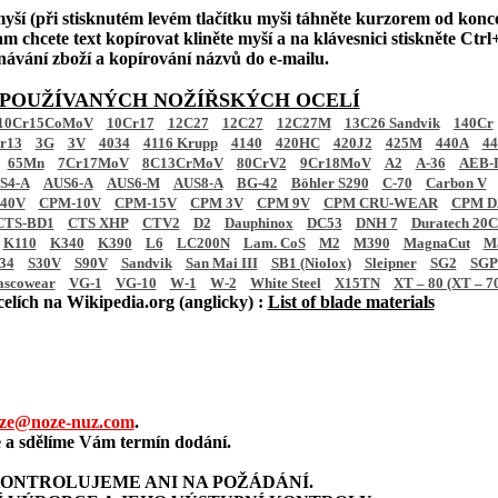
myší (při stisknutém levém tlačítku myši táhněte kurzorem od konc
m chcete text kopírovat kliněte myší a na klávesnici stiskněte Ctrl+
dnávání zboží a kopírování názvů do e-mailu.
 POUŽÍVANÝCH NOŽÍŘSKÝCH OCELÍ
10Cr15CoMoV
10Cr17
12C27
12C27
12C27M
13C26 Sandvik
140Cr
r13
3G
3V
4034
4116 Krupp
4140
420HC
420J2
425M
440A
4
65Mn
7Cr17MoV
8C13CrMoV
80CrV2
9Cr18MoV
A2
A-36
AEB-
S4-A
AUS6-A
AUS6-M
AUS8-A
BG-42
Böhler S290
C-70
Carbon V
40V
CPM-10V
CPM-15V
CPM 3V
CPM 9V
CPM CRU-WEAR
CPM D2
CTS-BD1
CTS XHP
CTV2
D2
Dauphinox
DC53
DNH 7
Duratech 20
K110
K340
K390
L6
LC200N
Lam. CoS
M2
M390
MagnaCut
M
34
S30V
S90V
Sandvik
San Mai III
SB1 (Niolox)
Sleipner
SG2
SGP
ascowear
VG-1
VG-10
W-1
W-2
White Steel
X15TN
XT – 80 (XT – 7
elích na Wikipedia.org (anglicky) :
List of blade materials
ze@noze-nuz.com
.
a sdělíme Vám termín dodání.
ONTROLUJEME ANI NA POŽÁDÁNÍ.