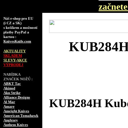
začnete 
Náš e-shop pro EU
(i CZ a SK)
s košíkem a možností
platby PayPal a
kartou :
KnivesKnife.com
KUB284H 
AKTUALITY
SKLADEM
SLEVY-AKCE
VÝPRODEJ
NABÍDKA
ZNAČEK NOŽŮ :
ABKT Tac
Akinod
Aku Strike
Alliance Designs
KUB284H Kubey
Al Mar
Amare
Ameight Knives
American Tomahawk
Anglesey
Anthem Knives