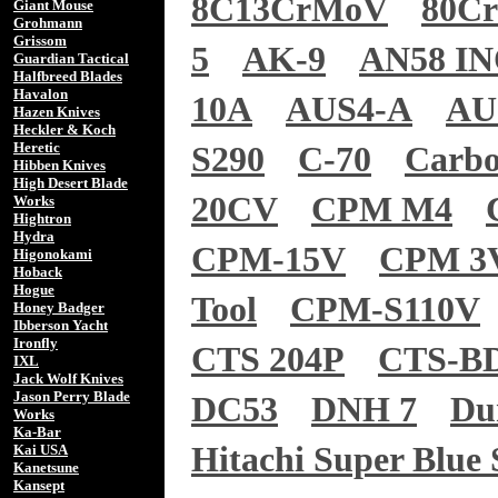
8C13CrMoV
80C
Giant Mouse
Grohmann
Grissom
5
AK-9
AN58 I
Guardian Tactical
Halfbreed Blades
Havalon
10A
AUS4-A
AU
Hazen Knives
Heckler & Koch
Heretic
S290
C-70
Carb
Hibben Knives
High Desert Blade
20CV
CPM M4
Works
Hightron
Hydra
CPM-15V
CPM 3
Higonokami
Hoback
Hogue
Tool
CPM-S110V
Honey Badger
Ibberson Yacht
Ironfly
CTS 204P
CTS-B
IXL
Jack Wolf Knives
Jason Perry Blade
DC53
DNH 7
Du
Works
Ka-Bar
Hitachi Super Blue 
Kai USA
Kanetsune
Kansept