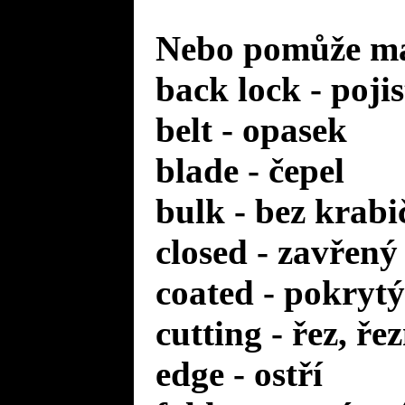
Nebo pomůže mal
back lock - poji
belt - opasek
blade - čepel
bulk - bez krabi
closed - zavřený
coated - pokrytý
cutting - řez, ře
edge - ostří