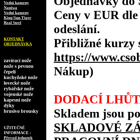
Objednávky do 
Vodní kameny
Naniwa
Ceny v EUR dle
Vodní kameny
King/Sun Tiger
Real Steel
odeslání.
Přibližné kurzy 
KONTAKT
OBJEDNÁVKA
https://www.cso
zavírací nože
nože s pevnou
Nákup)
čepelí
kuchyňské nože
lovecké nože
rybářské nože
vojenské nože
DODACÍ LHŮT
kapesní nože
dýky
Skladem jsou po
brusivo brousky
SKLADOVÉ Z
UŽITEČNÉ
INFORMACE :
Převod jednotek