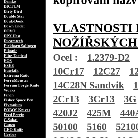
Demko
DICTUM
Dirty Bird
Double Star
Douk-Douk
VLASTNOSTI 
Down Under
DOVO
DPX Hest
NOŽÍŘSKÝCH
Dreamtech
Eickhorn Solingen
Eikonic
Ocel :
1.2379-D2
Elite Tactical
EOS
ESEE
10Cr17
12C27
1
Eutektik
Extrema Ratio
FerraMonster
14C28N Sandvik
Ferrum Forge Knife
Works
Finch
2Cr13
3Cr13
3G
Fisher Space Pen
Flytanium
FOBOS Knives
420J2
425M
440
Fred Perrin
G.Sakai
50100
5160
5210
Ganzo
GEO Knife
Gerber