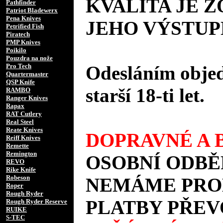
KVALITA JE 
Pathfinder
Patriot Bladewerx
Pena Knives
JEHO VÝSTUP
Petrified Fish
Piratech
PMP Knives
Poikilo
Pouzdra na nože
Pro Tech
Odesláním objed
Quartermaster
QSP Knife
starší 18-ti let.
RAMBO
Ranger Knives
Rapax
RAT Cutlery
Real Steel
Reate Knives
DOPRAVNÉ A B
Reiff Knives
Remette
Remington
OSOBNÍ ODBĚ
REVO
Rike Knife
Robeson
NEMÁME PROD
Roper
Rough Ryder
PLATBY PŘEV
Rough Ryder Reserve
RUIKE
S-TEC