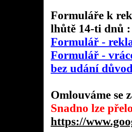
Formuláře k rek
lhůtě 14-ti dnů :
Formulář - rekl
Formulář - vráce
bez udání důvo
Omlouváme se za
Snadno lze přelo
https://www.goo