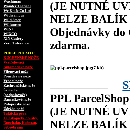
Wachtman
(JE NUTNÉ UV
Wander Tactical
We Knife Co Ltd
NELZE BALÍK 
Witharmour
Wild Steer
Willumsen
Objednávky do 
WIN+
WIXCO
XIN Cutlery
zdarma.
Zero Tolerance
PODLE POUŽITÍ :
KUCHYŇSKÉ NOŽE
Vystřelovací
Automatické nože
Filetovací nože
Pouzdra na nože
S
Vrhací nože
Záchranářské nože
Škrtadla
PPL ParcelShop
(podpalovače)
Damaškové nože
Potápěčské nože
(JE NUTNÉ UV
Údržba nožů
Taktická pera,
Teleskopické obušky,
NELZE BALÍK 
Nunchaku, Kubotan,
Sebeobrana