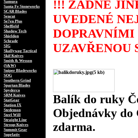
!!! ŽÁDNÉ JI
Samura
Santa Fe Stoneworks
SCAR Blades
UVEDENÉ NEJ
Sencut
Se7en Plus
Sheffield
DOPRAVNÍMI
Shadow Tech
Shieldon
Schrade
UZAVŘENOU S
SIG
Skallywag Tactical
Skif Knives
Smith & Wesson
(S&W)
Sniper Bladeworks
SOG
Southern Grind
Spartan Blades
Spyderco
Balík do ruky Č
SRM Knives
StatGear
Station IX
Objednávky do 
Stedemon
Steel Will
Straight Line
zdarma.
Stroup Knives
Summit Gear
Suprlativ