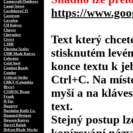
Campcraft Outdoors
Canal Street
https://www.goo
Cardsharp2 IS
Casstrom
Cavalon
CH Knives
Chaves
Cherusker
Text který chcet
Civivi
CJRB
stisknutém levé
Chroma Scales
CMB Made Knives
Cobratec
konce textu k je
Cold Steel
Combat Ready
Condor
Ctrl+C. Na místo
Critical-Strike
CRKT (Columbia
River)
myší a na kláves
CSSD/SC Bram
Frank
D-Tac
text.
Daggerr
Daedalus Knife Co.
Damned Designs
Stejný postup lz
Dawson Knives
Darrel Ralph
kopírování názv
Defcon Blade Works