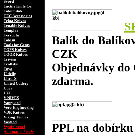
Svord
Tactile Knife Co.
Takumitak
TEC Accessories
Tekta Knives
S
Tenable Knives
Templar
Terzuola
Balík do Balíko
Tokisu
Tools for Gents
TOPS Knives
CZK
TOOR Knives
Trivisa
Objednávky do 
Trollsky
Tuya
Ulticlip
zdarma.
Ultra-X
United Cutlery
Utica
UZI
V NIVES
Vanguard
Vero Engineering
VDK Knives
Viking Tactics
Vosteed
PPL na dobírku
Vystřelovací
Automatické nože