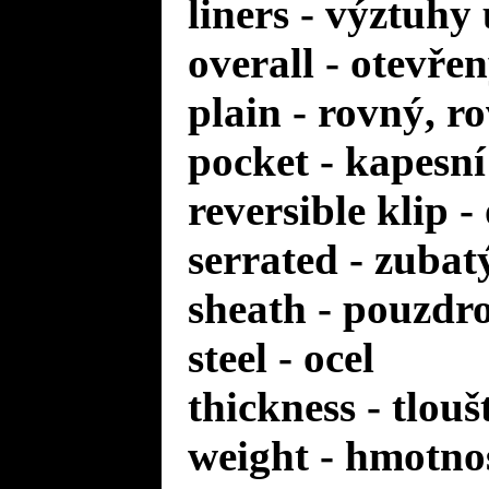
liners - výztuhy
overall - otevře
plain - rovný, r
pocket - kapesní
reversible klip 
serrated - zuba
sheath - pouzdr
steel - ocel
thickness - tlou
weight - hmotno