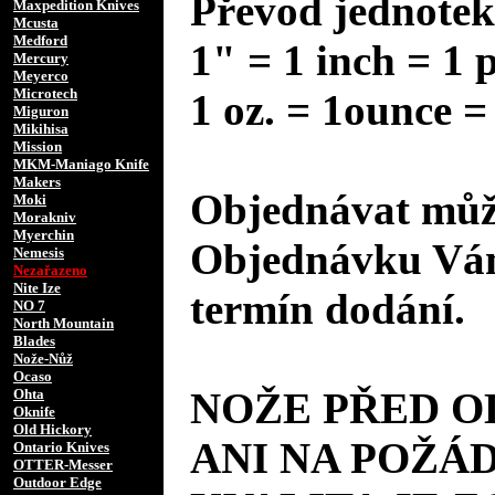
Převod jednotek
Maxpedition Knives
Mcusta
Medford
1" = 1 inch = 1 
Mercury
Meyerco
Microtech
1 oz. = 1ounce =
Miguron
Mikihisa
Mission
MKM-Maniago Knife
Makers
Objednávat může
Moki
Morakniv
Myerchin
Objednávku Vám
Nemesis
Nezařazeno
Nite Ize
termín dodání.
NO 7
North Mountain
Blades
Nože-Nůž
Ocaso
NOŽE PŘED 
Ohta
Oknife
Old Hickory
ANI NA POŽÁD
Ontario Knives
OTTER-Messer
Outdoor Edge