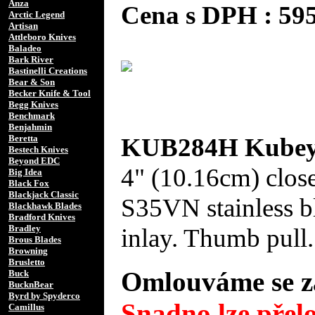
Anza
Cena s DPH : 5
Arctic Legend
Artisan
Attleboro Knives
Baladeo
Bark River
Bastinelli Creations
Bear & Son
Becker Knife & Tool
Begg Knives
Benchmark
Benjahmin
KUB284H Kubey 
Beretta
Bestech Knives
Beyond EDC
4" (10.16cm) clos
Big Idea
Black Fox
Blackjack Classic
S35VN stainless b
Blackhawk Blades
Bradford Knives
Bradley
inlay. Thumb pull.
Brous Blades
Browning
Brusletto
Omlouváme se za
Buck
BucknBear
Byrd by Spyderco
Snadno lze přelo
Camillus