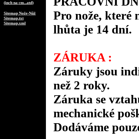
PRACOVNÍ DN
(inch na cm...atd)
Pro nože, které 
Sitemap Nože-Nůž
Sitemap.txt
Sitemap.xml
lhůta je 14 dní.
ZÁRUKA :
Záruky jsou ind
než 2 roky.
Záruka se vztah
mechanické pošk
Dodáváme pouze 