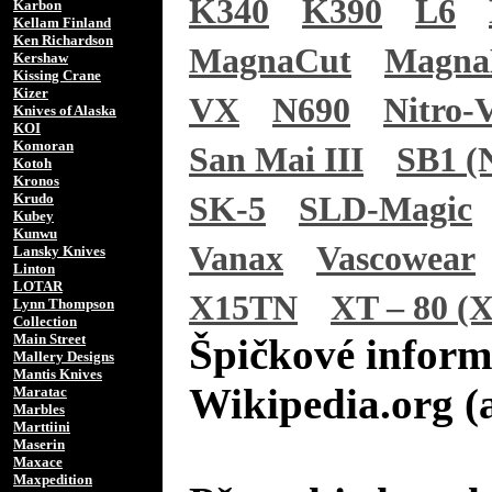
K340
K390
L6
Karbon
Kellam Finland
Ken Richardson
MagnaCut
Magn
Kershaw
Kissing Crane
Kizer
VX
N690
Nitro-
Knives of Alaska
KOI
Komoran
San Mai III
SB1 (N
Kotoh
Kronos
Krudo
SK-5
SLD-Magic
Kubey
Kunwu
Vanax
Vascowear
Lansky Knives
Linton
LOTAR
X15TN
XT – 80 (X
Lynn Thompson
Collection
Main Street
Špičkové inform
Mallery Designs
Mantis Knives
Wikipedia.org (
Maratac
Marbles
Marttiini
Maserin
Maxace
Maxpedition