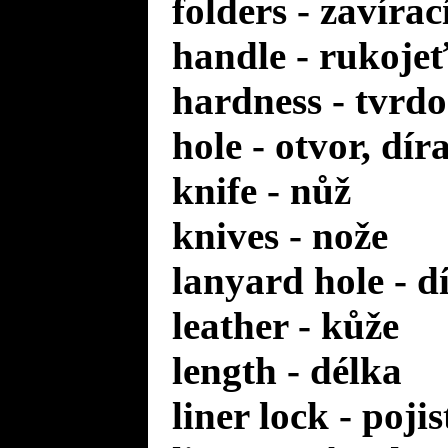
folders - zavírac
handle - rukoje
hardness - tvrdo
hole - otvor, dír
knife - nůž
knives - nože
lanyard hole - d
leather - kůže
length - délka
liner lock - poji