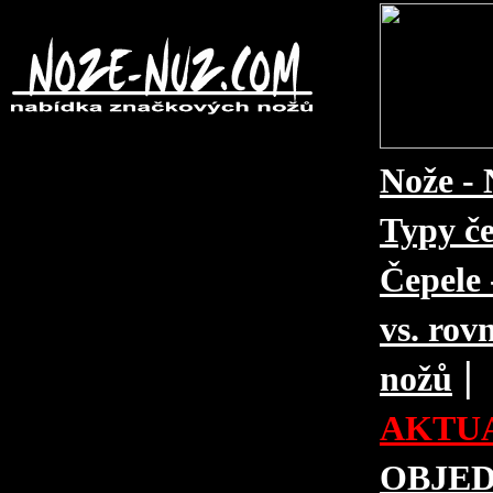
Nože - 
Typy če
Čepele 
vs. rovn
|
nožů
AKTUA
OBJE