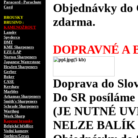
Paracord - Parachute
Objednávky do 
Cord
BROUSKY
zdarma.
BRUSIVO :
KAMENOŽROUT
Lansky
Spyderco
DMT
DOPRAVNÉ A B
KME Sharpeners
EZE-LAP
Norton Sharpeners
Japanese Waterstone
Hewlett Sharpeners
Gerber
Boker
Doprava do Slov
CASE
Kershaw
Marbles
Do SR posíláme 
Arkansas Sharpeners
Smith's Sharpeners
Schrade Sharpeners
(JE NUTNÉ UV
Warthog
Work Sharp
NELZE BALÍK
Kapesní brousky
Belgické břidlice
Vodní kameny
Suehiro/Cerax