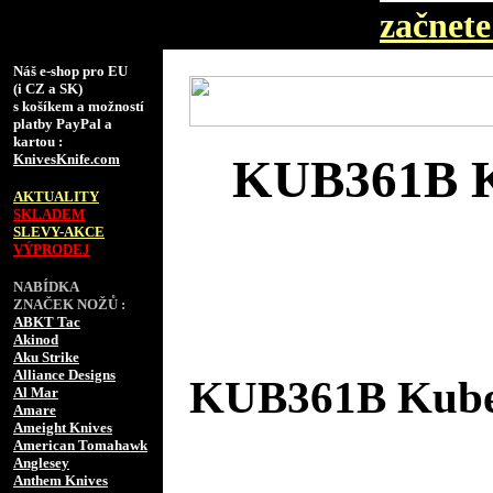
začnete 
Náš e-shop pro EU
(i CZ a SK)
s košíkem a možností
platby PayPal a
kartou :
KnivesKnife.com
KUB361B K
AKTUALITY
SKLADEM
SLEVY-AKCE
VÝPRODEJ
NABÍDKA
ZNAČEK NOŽŮ :
ABKT Tac
Akinod
Aku Strike
Alliance Designs
KUB361B Kube
Al Mar
Amare
Ameight Knives
American Tomahawk
Anglesey
Anthem Knives