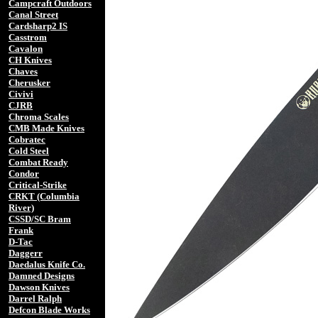
Campcraft Outdoors
Canal Street
Cardsharp2 IS
Casstrom
Cavalon
CH Knives
Chaves
Cherusker
Civivi
CJRB
Chroma Scales
CMB Made Knives
Cobratec
Cold Steel
Combat Ready
Condor
Critical-Strike
CRKT (Columbia
River)
CSSD/SC Bram
Frank
D-Tac
Daggerr
Daedalus Knife Co.
Damned Designs
Dawson Knives
Darrel Ralph
Defcon Blade Works