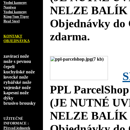
Vodní kameny
NELZE BALÍK 
Naniwa
Vodní kameny
King/Sun Tiger
Objednávky do 
Real Steel
zdarma.
KONTAKT
OBJEDNÁVKA
zavírací nože
nože s pevnou
čepelí
kuchyňské nože
S
lovecké nože
rybářské nože
PPL ParcelShop
vojenské nože
kapesní nože
dýky
(JE NUTNÉ UV
brusivo brousky
NELZE BALÍK 
UŽITEČNÉ
INFORMACE :
Objednávky do 
Převod jednotek