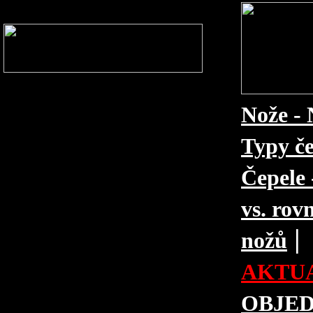
Nože - 
Typy če
Čepele 
vs. rovn
|
nožů
AKTUA
OBJE