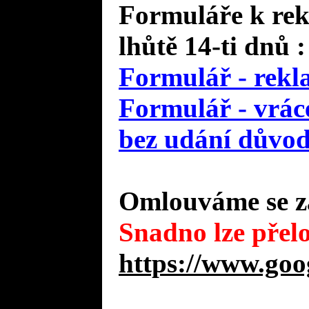
Formuláře k rek
lhůtě 14-ti dnů :
Formulář - rekl
Formulář - vráce
bez udání důvo
Omlouváme se za
Snadno lze přelo
https://www.goo