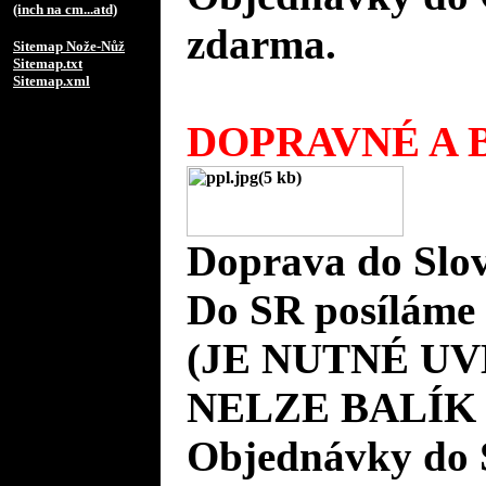
(inch na cm...atd)
zdarma.
Sitemap Nože-Nůž
Sitemap.txt
Sitemap.xml
DOPRAVNÉ A B
Doprava do Slov
Do SR posíláme 
(JE NUTNÉ UV
NELZE BALÍK
Objednávky do 