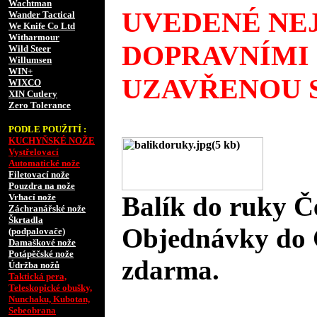
Wachtman
UVEDENÉ NEJ
Wander Tactical
We Knife Co Ltd
Witharmour
DOPRAVNÍMI
Wild Steer
Willumsen
WIN+
UZAVŘENOU S
WIXCO
XIN Cutlery
Zero Tolerance
PODLE POUŽITÍ :
KUCHYŇSKÉ NOŽE
Vystřelovací
Automatické nože
Filetovací nože
Pouzdra na nože
Balík do ruky Č
Vrhací nože
Záchranářské nože
Škrtadla
Objednávky do 
(podpalovače)
Damaškové nože
Potápěčské nože
zdarma.
Údržba nožů
Taktická pera,
Teleskopické obušky,
Nunchaku, Kubotan,
Sebeobrana