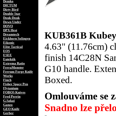
Demko
DICTUM
Dirty Bird
Double Star
Douk-Douk
Down Under
DOVO
DPX Hest
KUB361B Kubey 
Dreamtech
Eickhorn Solingen
Eikonic
4.63" (11.76cm) c
Elite Tactical
EOS
finish 14C28N Sand
ESEE
Eutektik
Extrema Ratio
G10 handle. Exten
FerraMonster
Ferrum Forge Knife
Works
Boxed.
Finch
Fisher Space Pen
Flytanium
FOBOS Knives
Omlouváme se za
Fred Perrin
G.Sakai
Snadno lze přelo
Ganzo
GEO Knife
Gerber