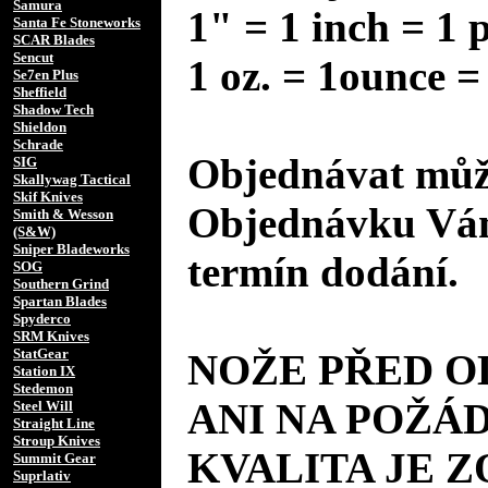
Samura
1" = 1 inch = 1 
Santa Fe Stoneworks
SCAR Blades
Sencut
1 oz. = 1ounce =
Se7en Plus
Sheffield
Shadow Tech
Shieldon
Schrade
Objednávat může
SIG
Skallywag Tactical
Skif Knives
Objednávku Vám
Smith & Wesson
(S&W)
Sniper Bladeworks
termín dodání.
SOG
Southern Grind
Spartan Blades
Spyderco
SRM Knives
StatGear
NOŽE PŘED 
Station IX
Stedemon
ANI NA POŽÁD
Steel Will
Straight Line
Stroup Knives
KVALITA JE 
Summit Gear
Suprlativ