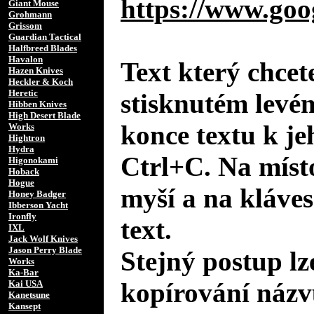
https://www.goo
Giant Mouse
Grohmann
Grissom
Guardian Tactical
Halfbreed Blades
Havalon
Text který chcet
Hazen Knives
Heckler & Koch
Heretic
stisknutém levé
Hibben Knives
High Desert Blade
konce textu k je
Works
Hightron
Hydra
Ctrl+C. Na místo
Higonokami
Hoback
Hogue
myší a na kláves
Honey Badger
Ibberson Yacht
Ironfly
text.
IXL
Jack Wolf Knives
Jason Perry Blade
Stejný postup lz
Works
Ka-Bar
kopírování názv
Kai USA
Kanetsune
Kansept