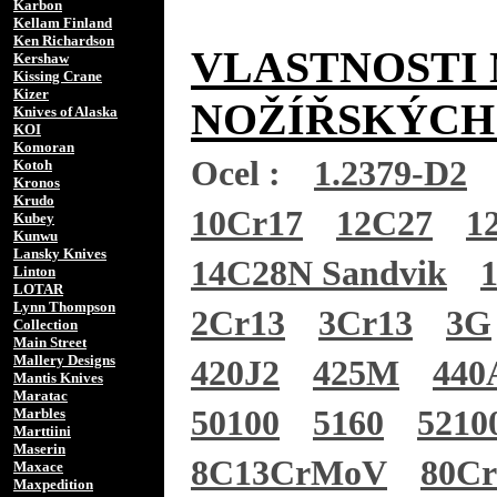
Karbon
Kellam Finland
Ken Richardson
VLASTNOSTI 
Kershaw
Kissing Crane
Kizer
NOŽÍŘSKÝCH
Knives of Alaska
KOI
Komoran
Ocel :
1.2379-D2
Kotoh
Kronos
Krudo
10Cr17
12C27
1
Kubey
Kunwu
Lansky Knives
14C28N Sandvik
Linton
LOTAR
Lynn Thompson
2Cr13
3Cr13
3G
Collection
Main Street
Mallery Designs
420J2
425M
440
Mantis Knives
Maratac
50100
5160
5210
Marbles
Marttiini
Maserin
8C13CrMoV
80C
Maxace
Maxpedition