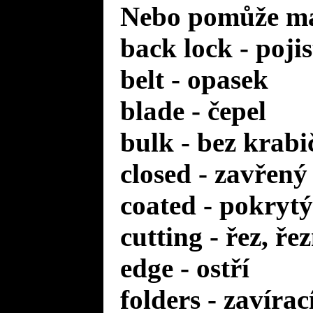
Nebo pomůže mal
back lock - poji
belt - opasek
blade - čepel
bulk - bez krabi
closed - zavřený
coated - pokrytý
cutting - řez, ře
edge - ostří
folders - zavírac