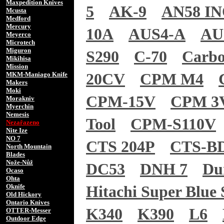
Maxpedition Knives
5
AK-9
AN58 I
Mcusta
Medford
Mercury
10A
AUS4-A
AU
Meyerco
Microtech
Miguron
S290
C-70
Carb
Mikihisa
Mission
MKM-Maniago Knife
20CV
CPM M4
Makers
Moki
CPM-15V
CPM 3
Morakniv
Myerchin
Nemesis
Tool
CPM-S110V
Nezařazeno
Nite Ize
NO 7
CTS 204P
CTS-B
North Mountain
Blades
Nože-Nůž
DC53
DNH 7
Du
Ocaso
Ohta
Oknife
Hitachi Super Blue 
Old Hickory
Ontario Knives
K340
K390
L6
OTTER-Messer
Outdoor Edge