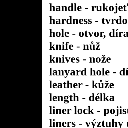
handle - rukoje
hardness - tvrdo
hole - otvor, dír
knife - nůž
knives - nože
lanyard hole - d
leather - kůže
length - délka
liner lock - poji
liners - výztuhy