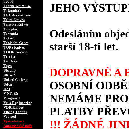
Svord
JEHO VÝSTUP
Tactile Knife Co.
Takumitak
TEC Accessories
Tekta Knives
Tenable Knives
Templar
Odesláním objed
Terzuola
Tokisu
starší 18-ti let.
Tools for Gents
TOPS Knives
TOOR Knives
Trivisa
Trollsky
Tuya
DOPRAVNÉ A B
Ulticlip
Ultra-X
United Cutlery
OSOBNÍ ODBĚ
Utica
UZI
V NIVES
NEMÁME PROD
Vanguard
Vero Engineering
VDK Knives
PLATBY PŘEV
Viking Tactics
Vosteed
!!! ŽÁDNÉ JI
Vystřelovací
Automatické nože