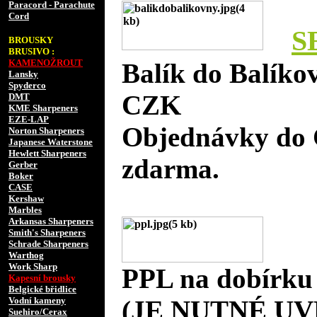
Paracord - Parachute
Cord
S
BROUSKY
BRUSIVO :
KAMENOŽROUT
Balík do Balíko
Lansky
Spyderco
CZK
DMT
KME Sharpeners
EZE-LAP
Objednávky do 
Norton Sharpeners
Japanese Waterstone
Hewlett Sharpeners
zdarma.
Gerber
Boker
CASE
Kershaw
Marbles
Arkansas Sharpeners
Smith's Sharpeners
Schrade Sharpeners
Warthog
Work Sharp
PPL na dobírku
Kapesní brousky
Belgické břidlice
Vodní kameny
(JE NUTNÉ UV
Suehiro/Cerax