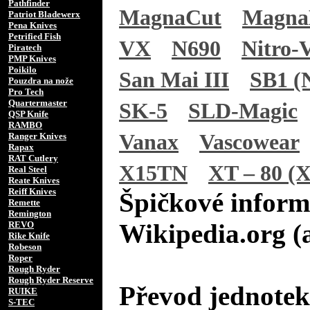
Pathfinder
MagnaCut
Magn
Patriot Bladewerx
Pena Knives
Petrified Fish
VX
N690
Nitro-
Piratech
PMP Knives
Poikilo
San Mai III
SB1 (N
Pouzdra na nože
Pro Tech
Quartermaster
SK-5
SLD-Magic
QSP Knife
RAMBO
Vanax
Vascowear
Ranger Knives
Rapax
RAT Cutlery
X15TN
XT – 80 (X
Real Steel
Reate Knives
Reiff Knives
Špičkové inform
Remette
Remington
Wikipedia.org (
REVO
Rike Knife
Robeson
Roper
Rough Ryder
Rough Ryder Reserve
Převod jednotek
RUIKE
S-TEC