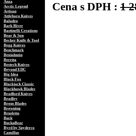
Anza
Cena s DPH :
1 
Arctic Legend
Artisan
Attleboro Knives
Baladeo
Bark River
Bastinelli Creations
Bear & Son
Becker Knife & Tool
Begg Knives
Benchmark
Benjahmin
Beretta
Bestech Knives
Beyond EDC
Big Idea
Black Fox
Blackjack Classic
Blackhawk Blades
Bradford Knives
Bradley
Brous Blades
Browning
Brusletto
Buck
BucknBear
Byrd by Spyderco
Camillus