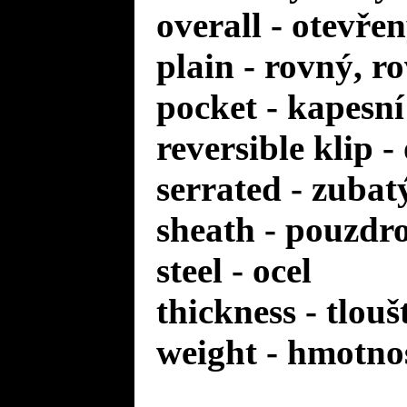
overall - otevře
plain - rovný, r
pocket - kapesní
reversible klip 
serrated - zuba
sheath - pouzdr
steel - ocel
thickness - tlou
weight - hmotno