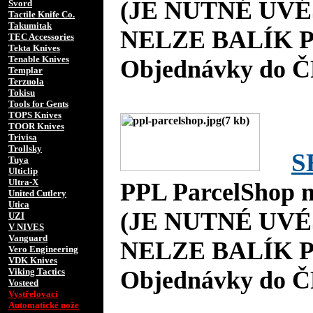
(JE NUTNÉ UVÉ
Svord
Tactile Knife Co.
Takumitak
NELZE BALÍK P
TEC Accessories
Tekta Knives
Tenable Knives
Objednávky do Č
Templar
Terzuola
Tokisu
Tools for Gents
TOPS Knives
TOOR Knives
Trivisa
Trollsky
S
Tuya
Ulticlip
Ultra-X
PPL ParcelShop n
United Cutlery
Utica
(JE NUTNÉ UVÉ
UZI
V NIVES
Vanguard
NELZE BALÍK P
Vero Engineering
VDK Knives
Viking Tactics
Objednávky do Č
Vosteed
Vystřelovací
Automatické nože