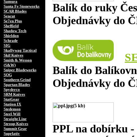
Samura
Balík do ruky Če
Santa Fe Stoneworks
SCAR Blades
Sencut
Objednávky do Č
Se7en Plus
Sheffield
Shadow Tech
Shieldon
Schrade
SIG
Skallywag Tactical
S
Skif Knives
Smith & Wesson
(S&W)
Balík do Balíkov
Sniper Bladeworks
SOG
Objednávky do Č
Southern Grind
Spartan Blades
Spyderco
SRM Knives
StatGear
Station IX
Stedemon
Steel Will
Straight Line
Stroup Knives
PPL na dobírku 
Summit Gear
Suprlativ