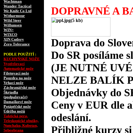
Wachtman
Wander Tactical
DOPRAVNÉ A BA
We Knife Co Ltd
Witharmour
Wild Steer
Willumsen
WIN+
WIXCO
Doprava do Slove
XIN Cutlery
Zero Tolerance
Do SR posíláme s
PODLE POUŽITÍ :
KUCHYŇSKÉ NOŽE
Vystřelovací
(JE NUTNÉ UVÉ
Automatické nože
Filetovací nože
NELZE BALÍK 
Pouzdra na nože
Vrhací nože
Záchranářské nože
Objednávky do S
Škrtadla
(podpalovače)
Ceny v EUR dle 
Damaškové nože
Potápěčské nože
Údržba nožů
odeslání.
Taktická pera,
Teleskopické obušky,
Nunchaku, Kubotan,
Přibližné kurzy si
Sebeobrana