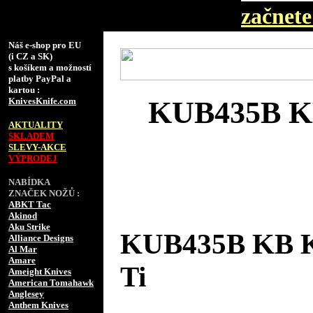
začnete 
Náš e-shop pro EU
(i CZ a SK)
s košíkem a možností
platby PayPal a
kartou :
KnivesKnife.com
KUB435B KB
AKTUALITY
SKLADEM
SLEVY-AKCE
VÝPRODEJ
NABÍDKA
ZNAČEK NOŽŮ :
ABKT Tac
Akinod
Aku Strike
KUB435B KB Kn
Alliance Designs
Al Mar
Amare
Ti
Ameight Knives
American Tomahawk
Anglesey
Anthem Knives