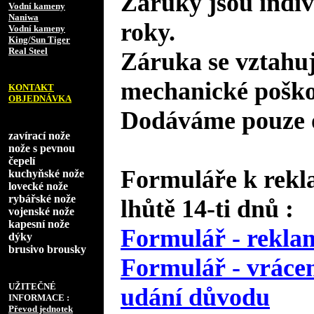
Záruky jsou indiv
Vodní kameny
Naniwa
roky.
Vodní kameny
King/Sun Tiger
Real Steel
Záruka se vztahuj
mechanické poško
KONTAKT
OBJEDNÁVKA
Dodáváme pouze o
zavírací nože
nože s pevnou
čepelí
Formuláře k rekl
kuchyňské nože
lovecké nože
rybářské nože
lhůtě 14-ti dnů :
vojenské nože
kapesní nože
Formulář - reklam
dýky
brusivo brousky
Formulář - vrácen
UŽITEČNÉ
udání důvodu
INFORMACE :
Převod jednotek