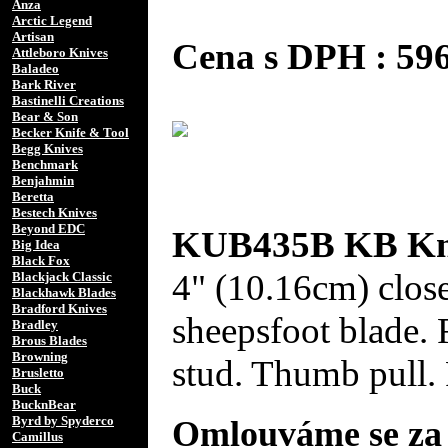
Anza
Arctic Legend
Artisan
Cena s DPH : 5
Attleboro Knives
Baladeo
Bark River
Bastinelli Creations
Bear & Son
Becker Knife & Tool
Begg Knives
Benchmark
Benjahmin
Beretta
Bestech Knives
Beyond EDC
KUB435B KB Kniv
Big Idea
Black Fox
4" (10.16cm) close
Blackjack Classic
Blackhawk Blades
Bradford Knives
sheepsfoot blade.
Bradley
Brous Blades
Browning
stud. Thumb pull. 
Brusletto
Buck
BucknBear
Byrd by Spyderco
Omlouváme se za 
Camillus