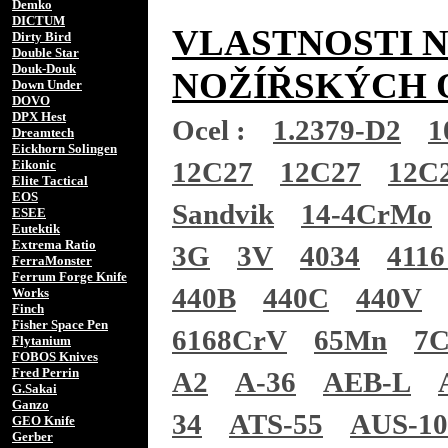
Demko
DICTUM
VLASTNOSTI 
Dirty Bird
Double Star
Douk-Douk
NOŽÍŘSKÝCH 
Down Under
DOVO
DPX Hest
Ocel :
1.2379-D2
1
Dreamtech
Eickhorn Solingen
12C27
12C27
12C
Eikonic
Elite Tactical
EOS
Sandvik
14-4CrMo
ESEE
Eutektik
Extrema Ratio
3G
3V
4034
4116
FerraMonster
Ferrum Forge Knife
440B
440C
440V
Works
Finch
Fisher Space Pen
6168CrV
65Mn
7
Flytanium
FOBOS Knives
Fred Perrin
A2
A-36
AEB-L
G.Sakai
Ganzo
34
ATS-55
AUS-1
GEO Knife
Gerber