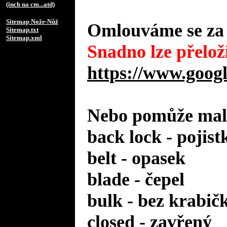
(inch na cm...atd)
Sitemap Nože-Nůž
Omlouváme se za 
Sitemap.txt
Sitemap.xml
Snadno lze přeloži
https://www.googl
Nebo pomůže malý
back lock - pojist
belt - opasek
blade - čepel
bulk - bez krabič
closed - zavřený