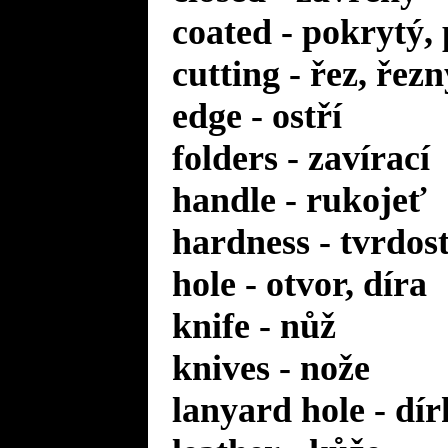
coated - pokrytý,
cutting - řez, řezn
edge - ostří
folders - zavírací
handle - rukojeť
hardness - tvrdos
hole - otvor, díra
knife - nůž
knives - nože
lanyard hole - dí