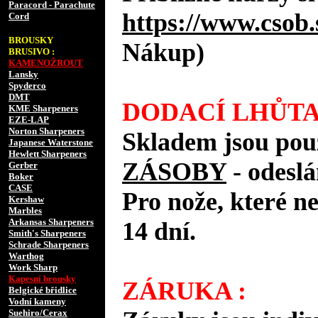
Paracord - Parachute
https://www.csob.
Cord
BROUSKY
Nákup)
BRUSIVO :
KAMENOŽROUT
Lansky
Spyderco
DMT
DODACÍ LHŮTA
KME Sharpeners
EZE-LAP
Norton Sharpeners
Skladem jsou pou
Japanese Waterstone
Hewlett Sharpeners
ZÁSOBY
- odes
Gerber
Boker
CASE
Pro nože, které n
Kershaw
Marbles
Arkansas Sharpeners
14 dní.
Smith's Sharpeners
Schrade Sharpeners
Warthog
Work Sharp
Kapesní brousky
ZÁRUKA :
Belgické břidlice
Vodní kameny
Suehiro/Cerax