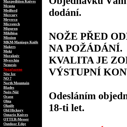
Objednávku Vám 
Maxpedition Knives
Mcusta
dodání.
Medford
Mercury
Meyerco
Microtech
Miguron
NOŽE PŘED O
Mikihisa
Mission
MKM-Maniago Knife
NA POŽÁDÁNÍ.
Makers
Moki
Morakniv
KVALITA JE Z
Myerchin
Nemesis
VÝSTUPNÍ KON
Nezařazeno
Nite Ize
NO 7
North Mountain
Blades
Nože-Nůž
Odesláním objedná
Ocaso
Ohta
18-ti let.
Oknife
Old Hickory
Ontario Knives
OTTER-Messer
Outdoor Edge