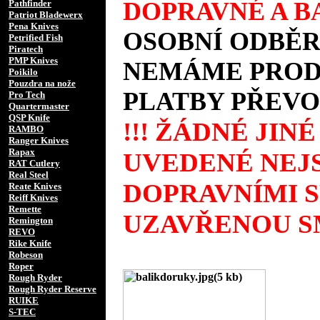
DOPRAVNÉ A BA
Pathfinder
Patriot Bladewerx
Pena Knives
OSOBNÍ ODBĚR
Petrified Fish
Piratech
PMP Knives
NEMÁME PRODE
Poikilo
Pouzdra na nože
PLATBY PŘEVO
Pro Tech
Quartermaster
QSP Knife
!!! ŽÁDNÉ JIN
RAMBO
Ranger Knives
Rapax
UVEDENÉ NEJS
RAT Cutlery
Real Steel
DOPRAVNÍMI 
Reate Knives
Reiff Knives
Remette
UZAVŘENOU SM
Remington
REVO
Rike Knife
Robeson
Roper
Rough Ryder
Rough Ryder Reserve
RUIKE
S-TEC