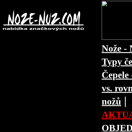
Nože - 
Typy če
Čepele 
vs. rovn
|
nožů
AKTUA
OBJE