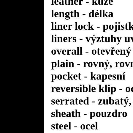
leather - kůže
length - délka
liner lock - pojis
liners - výztuhy u
overall - otevřený
plain - rovný, rov
pocket - kapesní
reversible klip - 
serrated - zubatý
sheath - pouzdro
steel - ocel