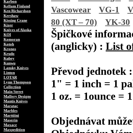
Karbon
Kellam Finland
Vascowear
VG-1
V
Ken Richardson
Kershaw
80 (XT – 70)
YK-30
Kissing Crane
Kizer
Knives of Alaska
Špičkové informac
KOI
Komoran
(anglicky) :
List o
Kotoh
Kronos
Krudo
Kubey
Kunwu
Převod jednotek :
Lansky Knives
Linton
LOTAR
1" = 1 inch = 1 pa
Lynn Thompson
Collection
Main Street
1 oz. = 1ounce = 1
Mallery Designs
Mantis Knives
Maratac
Marbles
Marttiini
Objednávat můžet
Maserin
Maxace
Maxpedition