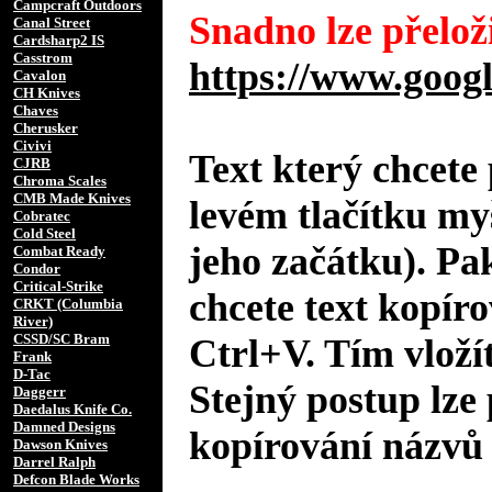
Campcraft Outdoors
Snadno lze přeloži
Canal Street
Cardsharp2 IS
Casstrom
https://www.googl
Cavalon
CH Knives
Chaves
Cherusker
Civivi
Text který chcete 
CJRB
Chroma Scales
CMB Made Knives
levém tlačítku my
Cobratec
Cold Steel
jeho začátku). Pa
Combat Ready
Condor
Critical-Strike
chcete text kopíro
CRKT (Columbia
River)
CSSD/SC Bram
Ctrl+V. Tím vložít
Frank
D-Tac
Stejný postup lze 
Daggerr
Daedalus Knife Co.
Damned Designs
kopírování názvů 
Dawson Knives
Darrel Ralph
Defcon Blade Works