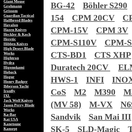
Giant Mouse
BG-42
Böhler S290
Grohmann
Grissom
154
CPM 20CV
C
Guardian Tactical
Halfbreed Blades
Havalon
CPM-15V
CPM 3V
Hazen Knives
Heckler & Koch
Heretic
CPM-S110V
CPM-S
Hibben Knives
High Desert Blade
CTS-BD1
CTS XHP
Works
Hightron
Hydra
Duratech 20CV
EL
Higonokami
Hoback
Hogue
HWS-1
INFI
INO
Honey Badger
Ibberson Yacht
CoS
M2
M390
M
Ironfly
IXL
Jack Wolf Knives
(MV 58)
M-VX
N6
Jason Perry Blade
Works
Sandvik
San Mai III
Ka-Bar
Kai USA
Kanetsune
SK-5
SLD-Magic
Kansept