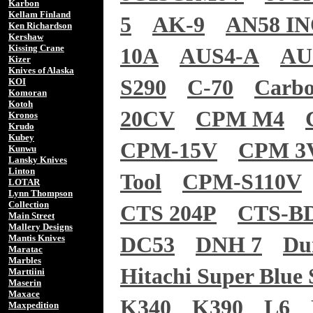
Karbon
Kellam Finland
5
AK-9
AN58 I
Ken Richardson
Kershaw
Kissing Crane
10A
AUS4-A
AU
Kizer
Knives of Alaska
S290
C-70
Carb
KOI
Komoran
Kotoh
20CV
CPM M4
Kronos
Krudo
Kubey
CPM-15V
CPM 3
Kunwu
Lansky Knives
Linton
Tool
CPM-S110V
LOTAR
Lynn Thompson
Collection
CTS 204P
CTS-B
Main Street
Mallery Designs
Mantis Knives
DC53
DNH 7
Du
Maratac
Marbles
Hitachi Super Blue 
Marttiini
Maserin
Maxace
K340
K390
L6
Maxpedition