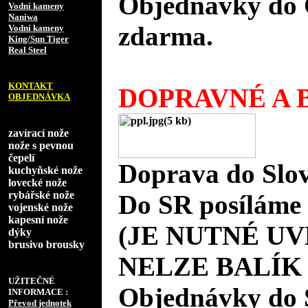
Objednávky do 
Vodní kameny
Naniwa
zdarma.
Vodní kameny
King/Sun Tiger
Real Steel
KONTAKT
DOPRAVNÉ A B
OBJEDNÁVKA
zavírací nože
nože s pevnou
čepelí
Doprava do Slov
kuchyňské nože
lovecké nože
rybářské nože
Do SR posíláme 
vojenské nože
kapesní nože
(JE NUTNÉ UV
dýky
brusivo brousky
NELZE BALÍK
UŽITEČNÉ
Objednávky do 
INFORMACE :
Převod jednotek