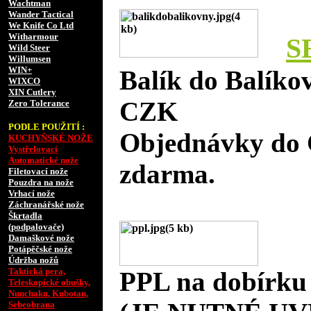
Wachtman
Wander Tactical
We Knife Co Ltd
Witharmour
S
Wild Steer
Willumsen
WIN+
Balík do Balíko
WIXCO
XIN Cutlery
CZK
Zero Tolerance
PODLE POUŽITÍ :
Objednávky do 
KUCHYŇSKÉ NOŽE
Vystřelovací
Automatické nože
zdarma.
Filetovací nože
Pouzdra na nože
Vrhací nože
Záchranářské nože
Škrtadla
(podpalovače)
Damaškové nože
Potápěčské nože
Údržba nožů
Taktická pera,
PPL na dobírku
Teleskopické obušky,
Nunchaku, Kubotan,
Sebeobrana