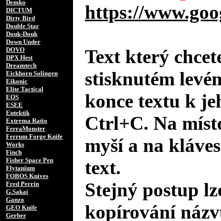
Demko
https://www.goo
DICTUM
Dirty Bird
Double Star
Douk-Douk
Down Under
DOVO
Text který chcet
DPX Hest
Dreamtech
stisknutém levé
Eickhorn Solingen
Eikonic
Elite Tactical
konce textu k je
EOS
ESEE
Eutektik
Ctrl+C. Na místo
Extrema Ratio
FerraMonster
Ferrum Forge Knife
myší a na kláves
Works
Finch
Fisher Space Pen
text.
Flytanium
FOBOS Knives
Stejný postup lz
Fred Perrin
G.Sakai
Ganzo
kopírování názv
GEO Knife
Gerber