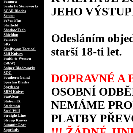
Samura
Santa Fe Stoneworks
JEHO VÝSTUP
SCAR Blades
Sencut
Se7en Plus
Sheffield
Shadow Tech
Odesláním objed
Shieldon
Schrade
SIG
starší 18-ti let.
Skallywag Tactical
Skif Knives
Smith & Wesson
(S&W)
Sniper Bladeworks
SOG
DOPRAVNÉ A B
Southern Grind
Spartan Blades
Spyderco
OSOBNÍ ODBĚ
SRM Knives
StatGear
NEMÁME PROD
Station IX
Stedemon
Steel Will
PLATBY PŘEV
Straight Line
Stroup Knives
Summit Gear
!!! ŽÁDNÉ JI
Suprlativ