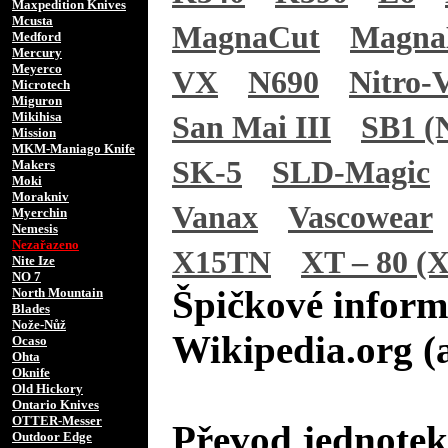
Maxpedition Knives
Mcusta
MagnaCut
Magn
Medford
Mercury
Meyerco
VX
N690
Nitro-
Microtech
Miguron
Mikihisa
San Mai III
SB1 (N
Mission
MKM-Maniago Knife
SK-5
SLD-Magic
Makers
Moki
Morakniv
Vanax
Vascowear
Myerchin
Nemesis
Nezařazeno
X15TN
XT – 80 (X
Nite Ize
NO 7
Špičkové inform
North Mountain
Blades
Nože-Nůž
Wikipedia.org (
Ocaso
Ohta
Oknife
Old Hickory
Ontario Knives
OTTER-Messer
Převod jednotek
Outdoor Edge