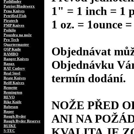
Pathfinder
Patriot Bladewerx
1" = 1 inch = 1 
Pena Knives
Petrified Fish
1 oz. = 1ounce =
Piratech
PMP Knives
Poikilo
Pouzdra na nože
Pro Tech
Quartermaster
Objednávat může
QSP Knife
RAMBO
Ranger Knives
Objednávku Vám
Rapax
RAT Cutlery
Real Steel
termín dodání.
Reate Knives
Reiff Knives
Remette
Remington
REVO
NOŽE PŘED 
Rike Knife
Robeson
Roper
ANI NA POŽÁD
Rough Ryder
Rough Ryder Reserve
RUIKE
KVALITA JE 
S-TEC