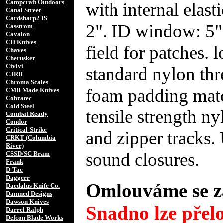
Campcraft Outdoors
with internal elast
Canal Street
Cardsharp2 IS
2". ID window: 5"
Casstrom
Cavalon
CH Knives
field for patches. 
Chaves
Cherusker
Civivi
standard nylon thr
CJRB
Chroma Scales
foam padding mater
CMB Made Knives
Cobratec
Cold Steel
tensile strength n
Combat Ready
Condor
Critical-Strike
and zipper tracks
CRKT (Columbia
River)
sound closures.
CSSD/SC Bram
Frank
D-Tac
Daggerr
Omlouváme se za
Daedalus Knife Co.
Damned Designs
Dawson Knives
Snadno lze přelo
Darrel Ralph
Defcon Blade Works