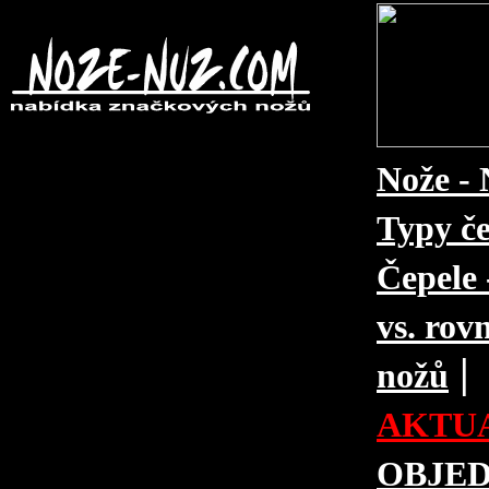
Nože - 
Typy če
Čepele 
vs. rovn
|
nožů
AKTUA
OBJE