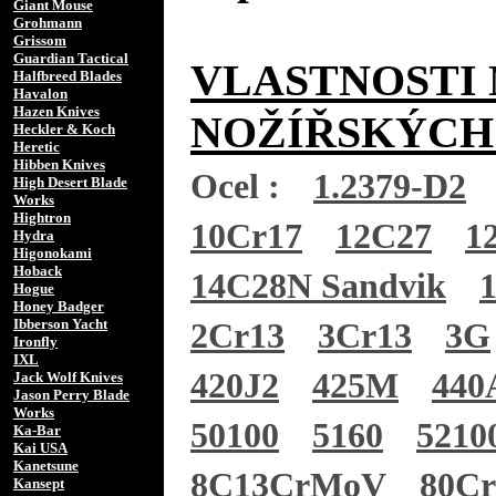
Giant Mouse
Grohmann
Grissom
Guardian Tactical
VLASTNOSTI 
Halfbreed Blades
Havalon
Hazen Knives
NOŽÍŘSKÝCH
Heckler & Koch
Heretic
Hibben Knives
Ocel :
1.2379-D2
High Desert Blade
Works
Hightron
10Cr17
12C27
1
Hydra
Higonokami
Hoback
14C28N Sandvik
Hogue
Honey Badger
Ibberson Yacht
2Cr13
3Cr13
3G
Ironfly
IXL
420J2
425M
440
Jack Wolf Knives
Jason Perry Blade
Works
50100
5160
5210
Ka-Bar
Kai USA
Kanetsune
8C13CrMoV
80C
Kansept