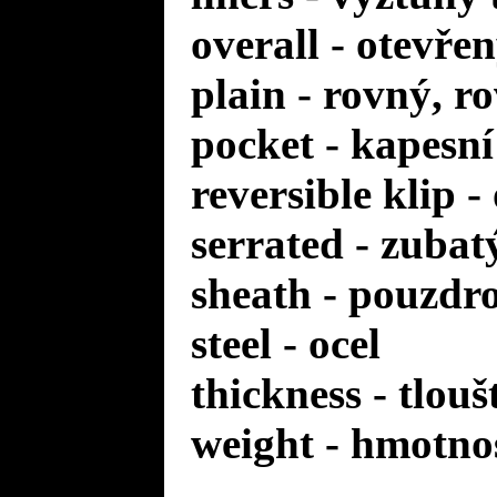
overall - otevře
plain - rovný, r
pocket - kapesní
reversible klip 
serrated - zuba
sheath - pouzdr
steel - ocel
thickness - tlou
weight - hmotno