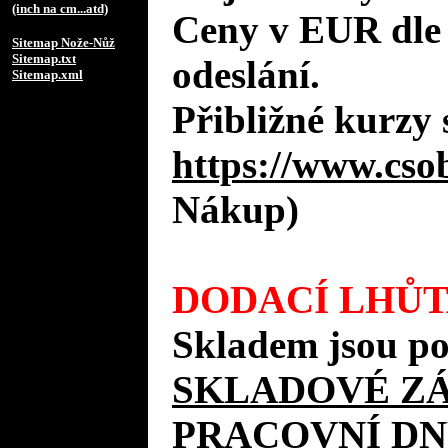
(inch na cm...atd)
Ceny v EUR dle
Sitemap Nože-Nůž
Sitemap.txt
odeslání.
Sitemap.xml
Přibližné kurzy 
https://www.cso
Nákup)
DODACÍ LHŮT
Skladem jsou po
SKLADOVÉ Z
PRACOVNÍ DN