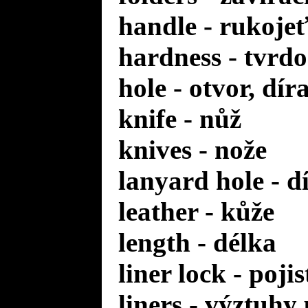
handle - rukoje
hardness - tvrdo
hole - otvor, dír
knife - nůž
knives - nože
lanyard hole - d
leather - kůže
length - délka
liner lock - poji
liners - výztuhy