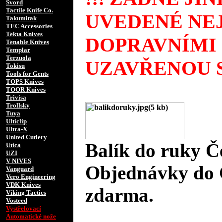
Svord
Tactile Knife Co.
UVEDENÉ NEJ
Takumitak
TEC Accessories
Tekta Knives
DOPRAVNÍMI
Tenable Knives
Templar
Terzuola
UZAVŘENOU S
Tokisu
Tools for Gents
TOPS Knives
TOOR Knives
Trivisa
Trollsky
Tuya
Ulticlip
Ultra-X
United Cutlery
Balík do ruky Č
Utica
UZI
V NIVES
Objednávky do 
Vanguard
Vero Engineering
VDK Knives
zdarma.
Viking Tactics
Vosteed
Vystřelovací
Automatické nože