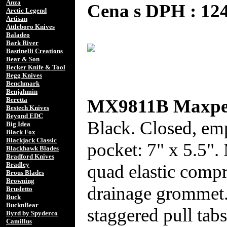
Anza
Cena s DPH : 1
Arctic Legend
Artisan
Attleboro Knives
Baladeo
Bark River
Bastinelli Creations
Bear & Son
Becker Knife & Tool
Begg Knives
Benchmark
Benjahmin
MX9811B Maxped
Beretta
Bestech Knives
Beyond EDC
Black. Closed, empt
Big Idea
Black Fox
Blackjack Classic
pocket: 7" x 5.5".
Blackhawk Blades
Bradford Knives
Bradley
quad elastic compre
Brous Blades
Browning
drainage grommet. 
Brusletto
Buck
BucknBear
staggered pull tab
Byrd by Spyderco
Camillus