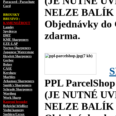
(JE NUTNÉ UV
Paracord - Parachute
Cord
NELZE BALÍK 
BROUSKY
BRUSIVO :
Objednávky do 
KAMENOŽROUT
Lansky
Spyderco
zdarma.
DMT
KME Sharpeners
EZE-LAP
Norton Sharpeners
Japanese Waterstone
Hewlett Sharpeners
Gerber
Boker
S
CASE
Kershaw
Marbles
PPL ParcelShop
Arkansas Sharpeners
Smith's Sharpeners
Schrade Sharpeners
(JE NUTNÉ UV
Warthog
Work Sharp
Kapesní brousky
NELZE BALÍK 
Belgické břidlice
Vodní kameny
Suehiro/Cerax