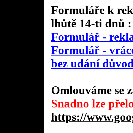
Formuláře k rek
lhůtě 14-ti dnů :
Formulář - rekl
Formulář - vráce
bez udání důvo
Omlouváme se za
Snadno lze přelo
https://www.goo