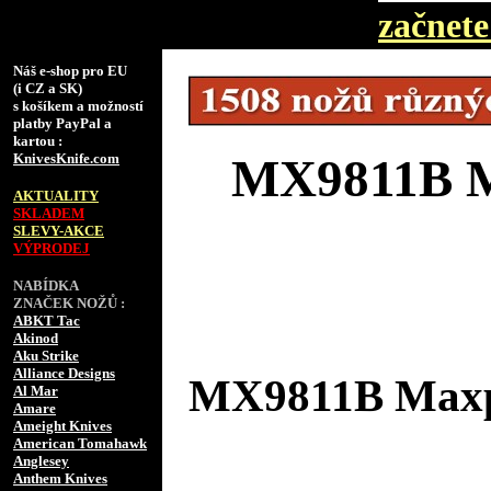
začnete 
Náš e-shop pro EU
(i CZ a SK)
s košíkem a možností
platby PayPal a
kartou :
KnivesKnife.com
MX9811B M
AKTUALITY
SKLADEM
SLEVY-AKCE
VÝPRODEJ
NABÍDKA
ZNAČEK NOŽŮ :
ABKT Tac
Akinod
Aku Strike
Alliance Designs
MX9811B Maxp
Al Mar
Amare
Ameight Knives
American Tomahawk
Anglesey
Anthem Knives