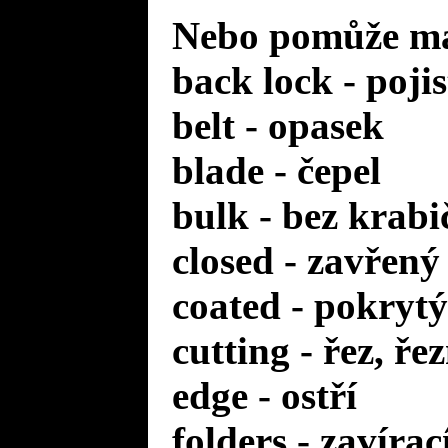
Nebo pomůže mal
back lock - poji
belt - opasek
blade - čepel
bulk - bez krabi
closed - zavřený
coated - pokrytý
cutting - řez, ře
edge - ostří
folders - zavírac