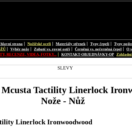
|
|
|
|
 hlavní strana
Nožířské oceli
Materiály střenek
Typy čepelí
Typy pojis
|
|
|
|
OŽŮ
Výběr nože
Zubaté vs. rovné ostří
Černěná vs. nečerněná čepel
O v
|
Y, RECENZE, VIDEA, FOTKY...
KONTAKT-OBJEDNÁVKY-OP
Základní 
custa Tactility Linerlock Iro
Nože - Nůž
lity Linerlock Ironwoodwood