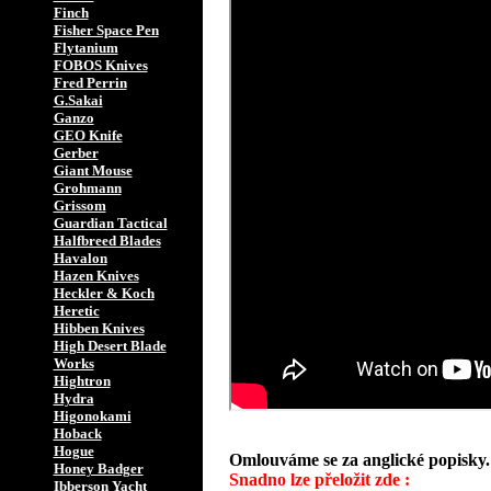
Finch
Fisher Space Pen
Flytanium
FOBOS Knives
Fred Perrin
G.Sakai
Ganzo
GEO Knife
Gerber
Giant Mouse
Grohmann
Grissom
Guardian Tactical
Halfbreed Blades
Havalon
Hazen Knives
Heckler & Koch
Heretic
Hibben Knives
High Desert Blade
Works
Hightron
Hydra
Higonokami
Hoback
Hogue
Omlouváme se za anglické popisky.
Honey Badger
Snadno lze přeložit zde :
Ibberson Yacht