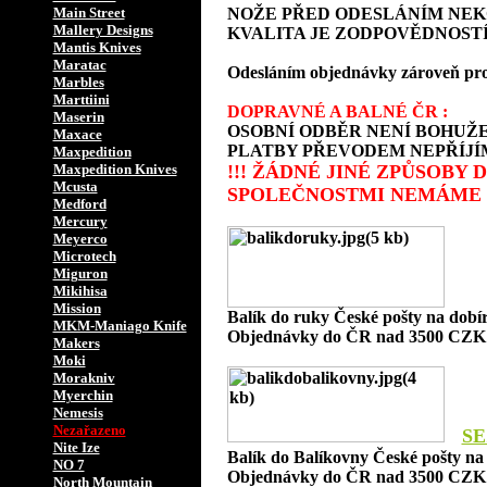
Main Street
NOŽE PŘED ODESLÁNÍM NEK
Mallery Designs
KVALITA JE ZODPOVĚDNOSTÍ
Mantis Knives
Maratac
Odesláním objednávky zároveň prohlaš
Marbles
Marttiini
DOPRAVNÉ A BALNÉ ČR :
Maserin
OSOBNÍ ODBĚR NENÍ BOHUŽE
Maxace
PLATBY PŘEVODEM NEPŘÍJÍ
Maxpedition
Maxpedition Knives
!!! ŽÁDNÉ JINÉ ZPŮSOBY
Mcusta
SPOLEČNOSTMI NEMÁME 
Medford
Mercury
Meyerco
Microtech
Miguron
Mikihisa
Mission
Balík do ruky České pošty na dob
MKM-Maniago Knife
Objednávky do ČR nad 3500 CZK 
Makers
Moki
Morakniv
Myerchin
Nemesis
Nezařazeno
SE
Nite Ize
Balík do Balíkovny České pošty n
NO 7
Objednávky do ČR nad 3500 CZK 
North Mountain