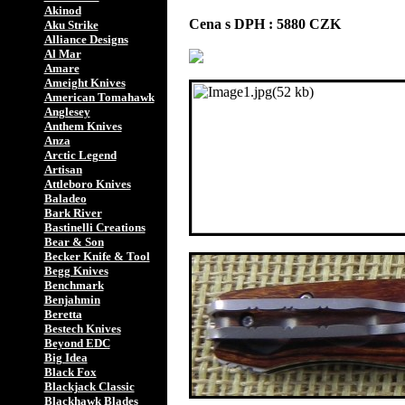
Akinod
Cena s DPH : 5880 CZK
Aku Strike
Alliance Designs
Al Mar
Amare
Ameight Knives
American Tomahawk
Anglesey
Anthem Knives
Anza
Arctic Legend
Artisan
Attleboro Knives
Baladeo
Bark River
Bastinelli Creations
Bear & Son
Becker Knife & Tool
Begg Knives
Benchmark
Benjahmin
Beretta
Bestech Knives
Beyond EDC
Big Idea
Black Fox
Blackjack Classic
Blackhawk Blades