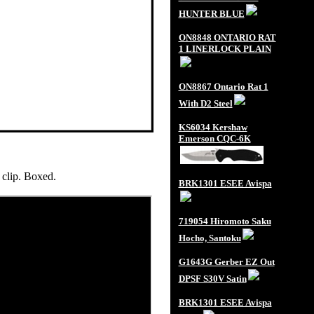
HUNTER BLUE
ON8848 ONTARIO RAT
1 LINERLOCK PLAIN
ON8867 Ontario Rat 1
With D2 Steel
KS6034 Kershaw
Emerson CQC-6K
 clip. Boxed.
BRK1301 ESEE Avispa
719054 Hiromoto Saku
Hocho, Santoku
G1643G Gerber EZ Out
DPSF S30V Satin
BRK1301 ESEE Avispa