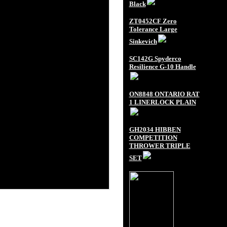
Black
ZT0452CF Zero
Tolerance Large
Sinkevich
SC142G Spyderco
Resilience G-10 Handle
ON8848 ONTARIO RAT
1 LINERLOCK PLAIN
GH2034 HIBBEN
COMPETITION
THROWER TRIPLE
SET