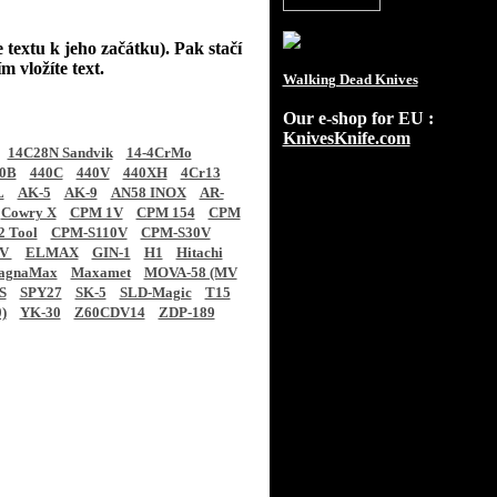
 textu k jeho začátku). Pak stačí
m vložíte text.
Walking Dead Knives
Our e-shop for EU :
KnivesKnife.com
14C28N Sandvik
14-4CrMo
0B
440C
440V
440XH
4Cr13
L
AK-5
AK-9
AN58 INOX
AR-
Cowry X
CPM 1V
CPM 154
CPM
 Tool
CPM-S110V
CPM-S30V
CV
ELMAX
GIN-1
H1
Hitachi
agnaMax
Maxamet
MOVA-58 (MV
S
SPY27
SK-5
SLD-Magic
T15
)
YK-30
Z60CDV14
ZDP-189