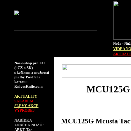
Nože - Nůž
VIDEA N
AKTUALIT
Náš e-shop pro EU
(i CZ a SK)
s košíkem a možností
platby PayPal a
kartou :
MCU125G M
KnivesKnife.com
AKTUALITY
SKLADEM
SLEVY-AKCE
VÝPRODEJ
MCU125G Mcusta Tacti
NABÍDKA
ZNAČEK NOŽŮ :
ABKT Tac