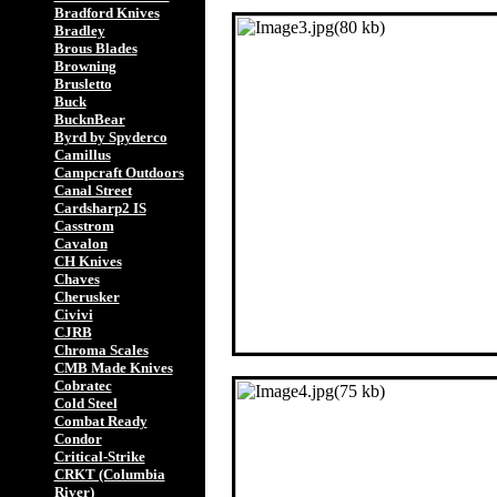
Bradford Knives
Bradley
Brous Blades
Browning
Brusletto
Buck
BucknBear
Byrd by Spyderco
Camillus
Campcraft Outdoors
Canal Street
Cardsharp2 IS
Casstrom
Cavalon
CH Knives
Chaves
Cherusker
Civivi
CJRB
Chroma Scales
CMB Made Knives
Cobratec
Cold Steel
Combat Ready
Condor
Critical-Strike
CRKT (Columbia
River)