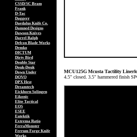
CSSD/SC Bram
Frank
D-Tac
Daggerr
Daedalus Knife Co.
Damned Designs
Dawson Knives
Darrel Ralph
Defcon Blade Works
Demko
DICTUM
Dirty Bird
Double Star
Douk-Douk
MCU125G Mcusta Tactility Liner
Down Under
4.5" closed. 3.5" hammered finish SP
DOVO
DPX Hest
Dreamtech
Eickhorn Solingen
Eikonic
Elite Tactical
EOS
ESEE
Eutektik
Extrema Ratio
FerraMonster
Ferrum Forge Knife
Works