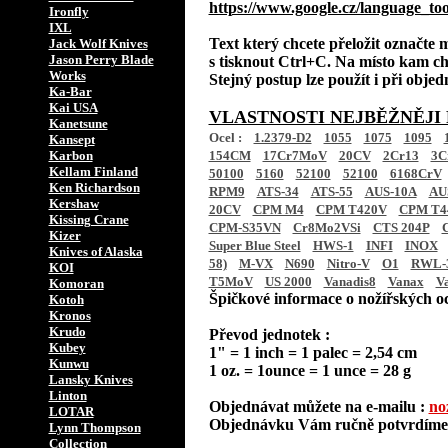
https://www.google.cz/language_too
Ironfly
IXL
Text který chcete přeložit označte 
Jack Wolf Knives
Jason Perry Blade
s tisknout Ctrl+C. Na místo kam chce
Works
Stejný postup lze použít i při obje
Ka-Bar
Kai USA
VLASTNOSTI NEJBĚŽNĚJI
Kanetsune
Ocel :
1.2379-D2
1055
1075
1095
Kansept
Karbon
154CM
17Cr7MoV
20CV
2Cr13
3C
Kellam Finland
50100
5160
52100
52100
6168CrV
Ken Richardson
RPM9
ATS-34
ATS-55
AUS-10A
AU
Kershaw
20CV
CPM M4
CPM T420V
CPM T4
Kissing Crane
CPM-S35VN
Cr8Mo2VSi
CTS 204P
Kizer
Super Blue Steel
HWS-1
INFI
INOX
Knives of Alaska
58)
M-VX
N690
Nitro-V
O1
RWL-
KOI
T5MoV
US 2000
Vanadis8
Vanax
V
Komoran
Špičkové informace o nožířských oc
Kotoh
Kronos
Krudo
Převod jednotek :
Kubey
1" = 1 inch = 1 palec = 2,54 cm
Kunwu
1 oz. = 1ounce = 1 unce = 28 g
Lansky Knives
Linton
Objednávat můžete na e-mailu :
no
LOTAR
Objednávku Vám ručně potvrdíme 
Lynn Thompson
Collection