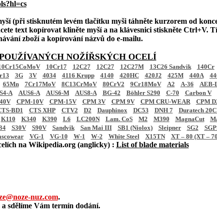
ls?hl=cs
myší (při stisknutém levém tlačítku myši táhněte kurzorem od konce
te text kopírovat kliněte myší a na klávesnici stiskněte Ctrl+V. Tí
dnávání zboží a kopírování názvů do e-mailu.
 POUŽÍVANÝCH NOŽÍŘSKÝCH OCELÍ
10Cr15CoMoV
10Cr17
12C27
12C27
12C27M
13C26 Sandvik
140Cr
r13
3G
3V
4034
4116 Krupp
4140
420HC
420J2
425M
440A
44
65Mn
7Cr17MoV
8C13CrMoV
80CrV2
9Cr18MoV
A2
A-36
AEB-
S4-A
AUS6-A
AUS6-M
AUS8-A
BG-42
Böhler S290
C-70
Carbon V
40V
CPM-10V
CPM-15V
CPM 3V
CPM 9V
CPM CRU-WEAR
CPM D2
CTS-BD1
CTS XHP
CTV2
D2
Dauphinox
DC53
DNH 7
Duratech 20
K110
K340
K390
L6
LC200N
Lam. CoS
M2
M390
MagnaCut
M
34
S30V
S90V
Sandvik
San Mai III
SB1 (Niolox)
Sleipner
SG2
SGP
ascowear
VG-1
VG-10
W-1
W-2
White Steel
X15TN
XT – 80 (XT – 70
elích na Wikipedia.org (anglicky) :
List of blade materials
ze@noze-nuz.com
.
a sdělíme Vám termín dodání.