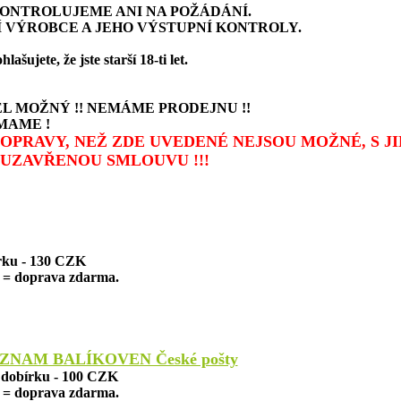
ONTROLUJEME ANI NA POŽÁDÁNÍ.
 VÝROBCE A JEHO VÝSTUPNÍ KONTROLY.
ujete, že jste starší 18-ti let.
L MOŽNÝ !! NEMÁME PRODEJNU !!
MAME !
 DOPRAVY, NEŽ ZDE UVEDENÉ NEJSOU MOŽNÉ, S 
UZAVŘENOU SMLOUVU !!!
írku - 130 CZK
= doprava zdarma.
ZNAM BALÍKOVEN České pošty
a dobírku - 100 CZK
= doprava zdarma.