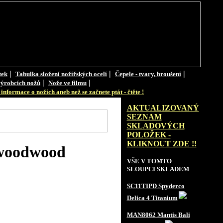
|
|
|
tek
Tabulka složení nožířských ocelí
Čepele - tvary, broušení
|
|
ýrobcích nožů
Nože ve filmu
informace o nožích aneb než se začnete ptát - čtěte !
AKTUALIZOVANÝ
SEZNAM
SKLADOVÝCH
POLOŽEK -
KLIKNOUT ZDE !!
nwoodwood
VŠE V TOMTO
SLOUPCI SKLADEM
SC11TIPD Spyderco
Delica 4 Titanium
MAN8062 Mantis Bali