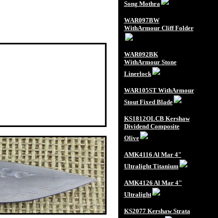
Song Mothra
WAR097BW
WithArmour Cliff Folder
WAR092BK
WithArmour Stone
Linerlock
WAR105ST WithArmour
Stout Fixed Blade
KS1812OLCB Kershaw
Dividend Composite
Olive
AMK4116 Al Mar 4"
Ultralight Titanium
AMK4126 Al Mar 4"
Ultralight
KS2077 Kershaw Strata