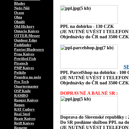
Blades
Nože-Nůž
Ocaso
Ohta
Oknife
PPL na dobírku - 130 CZK
Old Hickory
Ontario Knives
(JE NUTNÉ UVÉST I TELEFON
OTTER-Messer
Objednávky do ČR nad 3500 CZK 
Outdoor Edge
Pathfinder
Patriot Bladewerx
Pena Knives
Petrified Fish
Piratech
S
PMP Knives
PPL ParcelShop na dobírku - 100
Poikilo
Pouzdra na nože
(JE NUTNÉ UVÉST I TELEFON
Pro Tech
Objednávky do ČR nad 3500 CZK 
Quartermaster
QSP Knife
DOPRAVNÉ A BALNÉ SR :
RAMBO
Ranger Knives
Rapax
RAT Cutlery
Real Steel
Doprava do Slovenské republiky :
Reate Knives
Do SR posíláme službou PPL na do
Reiff Knives
(JE NUTNÉ UVÉST I TELEFON
Remette