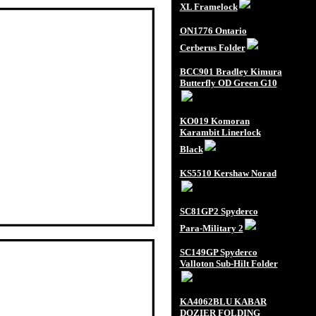
XL Framelock
ON1776 Ontario
Cerberus Folder
BCC901 Bradley Kimura
Butterfly OD Green G10
KO019 Komoran
Karambit Linerlock
Black
KS5510 Kershaw Norad
SC81GP2 Spyderco
Para-Military 2
SC149GP Spyderco
Valloton Sub-Hilt Folder
KA4062BLU KABAR
DOZIER FOLDING