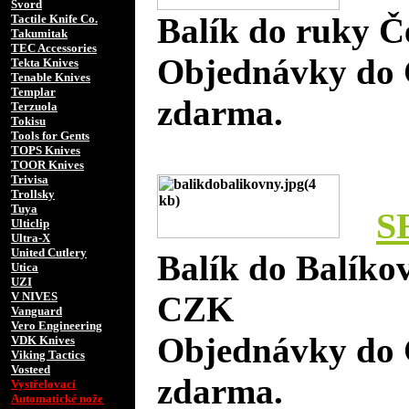
Svord
Balík do ruky Č
Tactile Knife Co.
Takumitak
TEC Accessories
Objednávky do 
Tekta Knives
Tenable Knives
Templar
zdarma.
Terzuola
Tokisu
Tools for Gents
TOPS Knives
TOOR Knives
Trivisa
Trollsky
Tuya
S
Ulticlip
Ultra-X
United Cutlery
Balík do Balíko
Utica
UZI
V NIVES
CZK
Vanguard
Vero Engineering
Objednávky do 
VDK Knives
Viking Tactics
Vosteed
zdarma.
Vystřelovací
Automatické nože