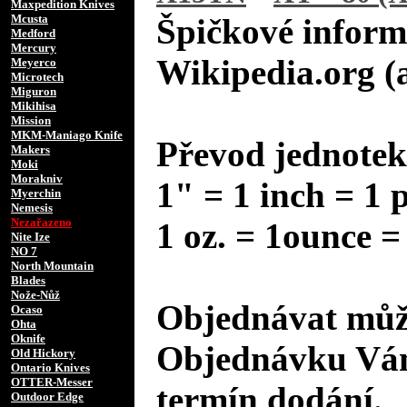
Maxpedition Knives
Mcusta
Špičkové inform
Medford
Mercury
Wikipedia.org (
Meyerco
Microtech
Miguron
Mikihisa
Mission
MKM-Maniago Knife
Převod jednotek
Makers
Moki
Morakniv
1" = 1 inch = 1 
Myerchin
Nemesis
Nezařazeno
1 oz. = 1ounce =
Nite Ize
NO 7
North Mountain
Blades
Nože-Nůž
Objednávat může
Ocaso
Ohta
Oknife
Objednávku Vám
Old Hickory
Ontario Knives
OTTER-Messer
termín dodání.
Outdoor Edge