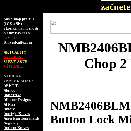
začnete 
Náš e-shop pro EU
(i CZ a SK)
s košíkem a možností
platby PayPal a
kartou :
KnivesKnife.com
NMB2406BL
AKTUALITY
SKLADEM
Chop 2 
SLEVY-AKCE
VÝPRODEJ
NABÍDKA
ZNAČEK NOŽŮ :
ABKT Tac
Akinod
Aku Strike
Alliance Designs
NMB2406BLMCT
Al Mar
Amare
Ameight Knives
Button Lock Mi
American Tomahawk
Anglesey
Anthem Knives