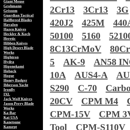
Giant Mouse
Grohmann
2Cr13
3Cr13
3G
Grissom
Guardian Tactical
Halfbreed Blades
420J2
425M
440
Havalon
Hazen Knives
50100
5160
5210
Heckler & Koch
Heretic
Hibben Knives
8C13CrMoV
80C
High Desert Blade
Works
Hightron
5
AK-9
AN58 I
Hydra
Higonokami
Hoback
10A
AUS4-A
AU
Hogue
Honey Badger
Ibberson Yacht
S290
C-70
Carb
Ironfly
IXL
20CV
CPM M4
Jack Wolf Knives
Jason Perry Blade
Works
CPM-15V
CPM 3
Ka-Bar
Kai USA
Kanetsune
Tool
CPM-S110V
Kansept