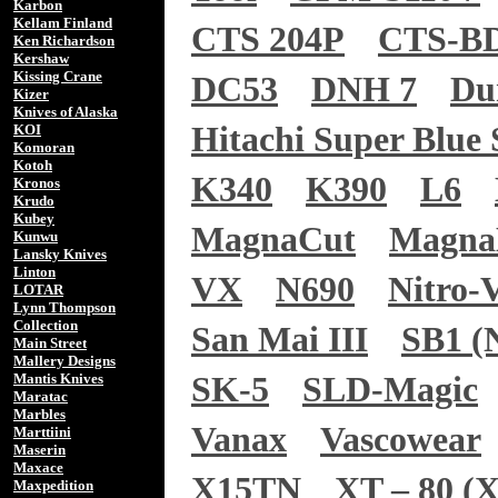
Karbon
Kellam Finland
CTS 204P
CTS-B
Ken Richardson
Kershaw
Kissing Crane
DC53
DNH 7
Du
Kizer
Knives of Alaska
Hitachi Super Blue 
KOI
Komoran
Kotoh
K340
K390
L6
Kronos
Krudo
Kubey
MagnaCut
Magn
Kunwu
Lansky Knives
Linton
VX
N690
Nitro-
LOTAR
Lynn Thompson
Collection
San Mai III
SB1 (N
Main Street
Mallery Designs
Mantis Knives
SK-5
SLD-Magic
Maratac
Marbles
Vanax
Vascowear
Marttiini
Maserin
Maxace
X15TN
XT – 80 (X
Maxpedition