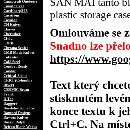
SAN MAI tanto bla
Campcraft Outdoors
Canal Street
Cardsharp2 IS
plastic storage cas
Casstrom
Cavalon
CH Knives
Omlouváme se za
Chaves
Cherusker
Civivi
Snadno lze přelo
CJRB
Chroma Scales
CMB Made Knives
https://www.goo
Cobratec
Cold Steel
Combat Ready
Condor
Critical-Strike
CRKT (Columbia
Text který chcet
River)
CSSD/SC Bram
stisknutém levé
Frank
D-Tac
Daggerr
konce textu k je
Daedalus Knife Co.
Damned Designs
Dawson Knives
Ctrl+C. Na místo
Darrel Ralph
Defcon Blade Works