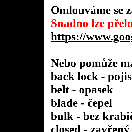
Omlouváme se za
Snadno lze přelo
https://www.goo
Nebo pomůže mal
back lock - poji
belt - opasek
blade - čepel
bulk - bez krabi
closed - zavřený