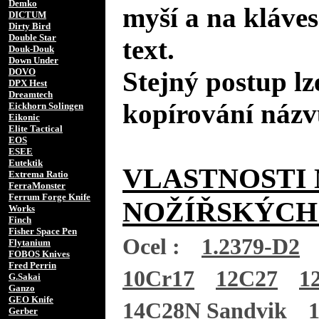
Demko
myší a na kláves
DICTUM
Dirty Bird
Double Star
text.
Douk-Douk
Down Under
DOVO
Stejný postup lz
DPX Hest
Dreamtech
kopírování názv
Eickhorn Solingen
Eikonic
Elite Tactical
EOS
ESEE
Eutektik
VLASTNOSTI 
Extrema Ratio
FerraMonster
Ferrum Forge Knife
NOŽÍŘSKÝCH
Works
Finch
Fisher Space Pen
Ocel :
1.2379-D2
Flytanium
FOBOS Knives
Fred Perrin
10Cr17
12C27
1
G.Sakai
Ganzo
GEO Knife
14C28N Sandvik
Gerber