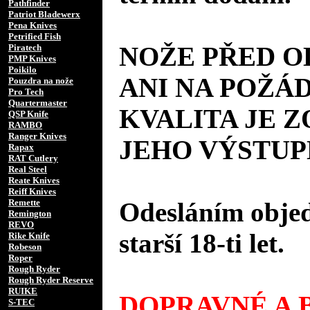
Pathfinder
Patriot Bladewerx
Pena Knives
Petrified Fish
NOŽE PŘED 
Piratech
PMP Knives
Poikilo
ANI NA POŽÁD
Pouzdra na nože
Pro Tech
Quartermaster
KVALITA JE 
QSP Knife
RAMBO
Ranger Knives
JEHO VÝSTUP
Rapax
RAT Cutlery
Real Steel
Reate Knives
Reiff Knives
Remette
Odesláním objed
Remington
REVO
starší 18-ti let.
Rike Knife
Robeson
Roper
Rough Ryder
Rough Ryder Reserve
RUIKE
DOPRAVNÉ A B
S-TEC