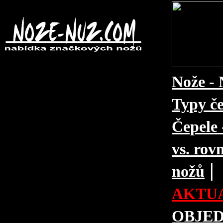
Nože - 
Typy če
Čepele 
vs. rovn
|
nožů
AKTUA
OBJE