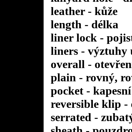
leather - kůže
length - délka
liner lock - poji
liners - výztuhy
overall - otevře
plain - rovný, r
pocket - kapesní
reversible klip 
serrated - zuba
sheath - pouzdr