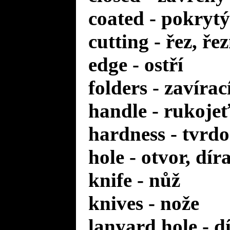
coated - pokrytý
cutting - řez, ře
edge - ostří
folders - zavírac
handle - rukoje
hardness - tvrdo
hole - otvor, dír
knife - nůž
knives - nože
lanyard hole - d