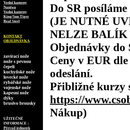
Vodní kameny
Do SR posíláme 
Naniwa
Vodní kameny
King/Sun Tiger
(JE NUTNÉ UV
Real Steel
NELZE BALÍK
KONTAKT
OBJEDNÁVKA
Objednávky do 
zavírací nože
Ceny v EUR dle
nože s pevnou
čepelí
odeslání.
kuchyňské nože
lovecké nože
rybářské nože
Přibližné kurzy 
vojenské nože
kapesní nože
https://www.cso
dýky
brusivo brousky
Nákup)
UŽITEČNÉ
INFORMACE :
Převod jednotek