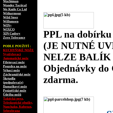
Wachtman
Wander Tactical
We Knife Co Ltd
Witharmour
Wild Steer
Willumsen
WIN+
WIXCO
PPL na dobírku
XIN Cutlery
Zero Tolerance
(JE NUTNÉ UV
PODLE POUŽITÍ :
KUCHYŇSKÉ NOŽE
NELZE BALÍK 
Vystřelovací
Automatické nože
Filetovací nože
Objednávky do 
Pouzdra na nože
Vrhací nože
Záchranářské nože
zdarma.
Škrtadla
(podpalovače)
Damaškové nože
Potápěčské nože
Údržba nožů
Taktická pera,
Teleskopické obušky,
Nunchaku, Kubotan,
Sebeobrana