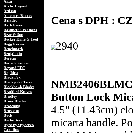
Anza
Arctic Legend
Artisan
Attleboro Knives
Cena s DPH : C
Baladeo
Bark River
Bastinelli Creations
Bear & Son
Becker Knife & Tool
2940
Begg Knives
Benchmark
Benjahmin
Beretta
Bestech Knives
Beyond EDC
Big Idea
Black Fox
NMB2406BLMCT 
Blackjack Classic
Blackhawk Blades
Bradford Knives
Button Lock Mic
Bradley
Brous Blades
4.5" (11.43cm) clo
Browning
Brusletto
Buck
micarta handle. P
BucknBear
Byrd by Spyderco
Camillus