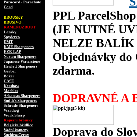
S
Paracord - Parachute
Cord
PPL ParcelShop
BROUSKY
BRUSIVO :
(JE NUTNÉ UV
KAMENOŽROUT
Lansky
Spyderco
NELZE BALÍK 
DMT
KME Sharpeners
EZE-LAP
Objednávky do 
Norton Sharpeners
Japanese Waterstone
Hewlett Sharpeners
zdarma.
Gerber
Boker
CASE
Kershaw
Marbles
DOPRAVNÉ A B
Arkansas Sharpeners
Smith's Sharpeners
Schrade Sharpeners
Warthog
Work Sharp
Kapesní brousky
Belgické břidlice
Doprava do Slov
Vodní kameny
Suehiro/Cerax