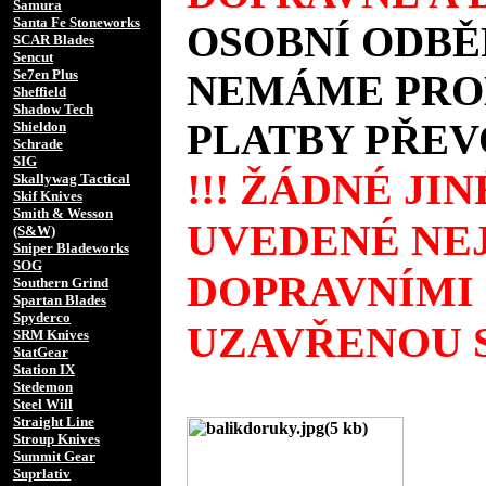
Samura
Santa Fe Stoneworks
OSOBNÍ ODBĚ
SCAR Blades
Sencut
Se7en Plus
NEMÁME PROD
Sheffield
Shadow Tech
PLATBY PŘEV
Shieldon
Schrade
SIG
!!! ŽÁDNÉ JI
Skallywag Tactical
Skif Knives
Smith & Wesson
UVEDENÉ NEJ
(S&W)
Sniper Bladeworks
SOG
DOPRAVNÍMI
Southern Grind
Spartan Blades
Spyderco
UZAVŘENOU S
SRM Knives
StatGear
Station IX
Stedemon
Steel Will
Straight Line
Stroup Knives
Summit Gear
Suprlativ