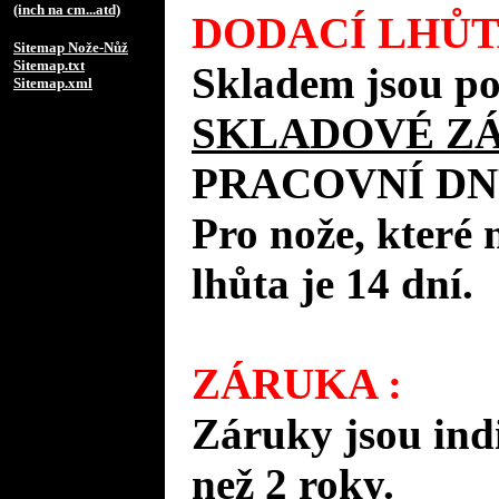
(inch na cm...atd)
DODACÍ LHŮT
Sitemap Nože-Nůž
Sitemap.txt
Skladem jsou po
Sitemap.xml
SKLADOVÉ Z
PRACOVNÍ DN
Pro nože, které 
lhůta je 14 dní.
ZÁRUKA :
Záruky jsou ind
než 2 roky.