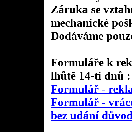
Záruka se vztah
mechanické pošk
Dodáváme pouze 
Formuláře k rek
lhůtě 14-ti dnů :
Formulář - rekl
Formulář - vráce
bez udání důvo