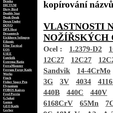
Demko
kopírování názvů
DICTUM
Dirty Bird
Double Star
Douk-Douk
Down Under
VLASTNOSTI 
DOVO
DPX Hest
Dreamtech
NOŽÍŘSKÝCH 
Eickhorn Solingen
Eikonic
Elite Tactical
Ocel :
1.2379-D2
1
EOS
ESEE
12C27
12C27
12C
Eutektik
Extrema Ratio
FerraMonster
Sandvik
14-4CrMo
Ferrum Forge Knife
Works
Finch
3G
3V
4034
411
Fisher Space Pen
Flytanium
FOBOS Knives
440B
440C
440V
Fred Perrin
G.Sakai
6168CrV
65Mn
7
Ganzo
GEO Knife
Gerber