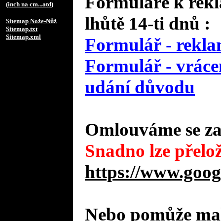
Formuláře k rekl
(inch na cm...atd)
lhůtě 14-ti dnů :
Sitemap Nože-Nůž
Sitemap.txt
Sitemap.xml
Formulář - rekla
Formulář - vrácen
udání důvodu
Omlouváme se za 
Snadno lze přelož
https://www.goog
Nebo pomůže malý