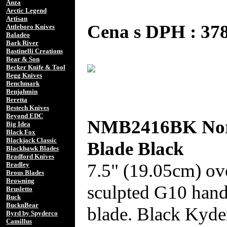
Anza
Arctic Legend
Artisan
Cena s DPH : 3
Attleboro Knives
Baladeo
Bark River
Bastinelli Creations
Bear & Son
Becker Knife & Tool
Begg Knives
Benchmark
Benjahmin
Beretta
Bestech Knives
Beyond EDC
NMB2416BK Nort
Big Idea
Black Fox
Blackjack Classic
Blade Black
Blackhawk Blades
Bradford Knives
7.5" (19.05cm) ove
Bradley
Brous Blades
Browning
sculpted G10 han
Brusletto
Buck
BucknBear
blade. Black Kyde
Byrd by Spyderco
Camillus