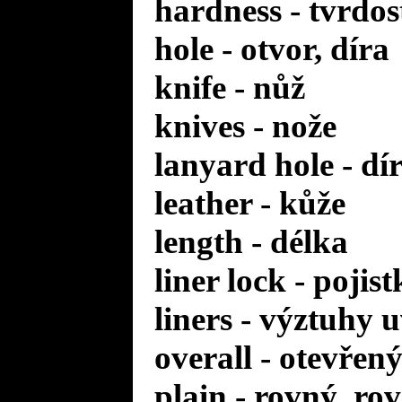
hardness - tvrdos
hole - otvor, díra
knife - nůž
knives - nože
lanyard hole - d
leather - kůže
length - délka
liner lock - pojis
liners - výztuhy u
overall - otevřen
plain - rovný, ro