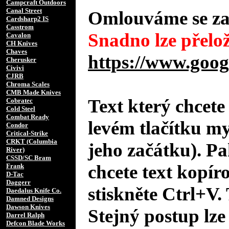
Campcraft Outdoors
Canal Street
Omlouváme se za 
Cardsharp2 IS
Casstrom
Snadno lze přelož
Cavalon
CH Knives
Chaves
https://www.goog
Cherusker
Civivi
CJRB
Chroma Scales
CMB Made Knives
Text který chcete
Cobratec
Cold Steel
Combat Ready
levém tlačítku m
Condor
Critical-Strike
CRKT (Columbia
jeho začátku). Pa
River)
CSSD/SC Bram
chcete text kopír
Frank
D-Tac
Daggerr
stiskněte Ctrl+V. 
Daedalus Knife Co.
Damned Designs
Dawson Knives
Stejný postup lze
Darrel Ralph
Defcon Blade Works