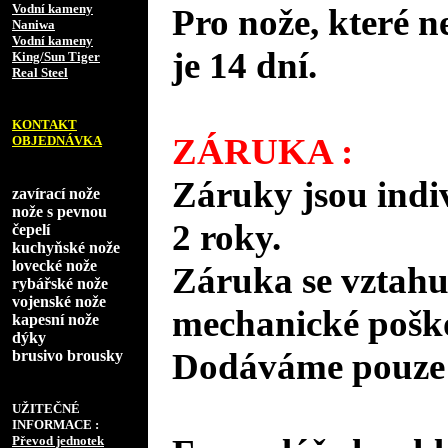
Vodní kameny
Pro nože, které n
Naniwa
Vodní kameny
je 14 dní.
King/Sun Tiger
Real Steel
KONTAKT
ZÁRUKA :
OBJEDNÁVKA
Záruky jsou indi
zavírací nože
nože s pevnou
2 roky.
čepelí
kuchyňské nože
lovecké nože
Záruka se vztahu
rybářské nože
vojenské nože
mechanické poško
kapesní nože
dýky
Dodáváme pouze o
brusivo brousky
UŽITEČNÉ
INFORMACE :
Převod jednotek