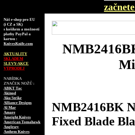
začnete 
Náš e-shop pro EU
(i CZ a SK)
s košíkem a možností
platby PayPal a
kartou :
KnivesKnife.com
NMB2416BK 
AKTUALITY
SKLADEM
Mi
SLEVY-AKCE
VÝPRODEJ
NABÍDKA
ZNAČEK NOŽŮ :
ABKT Tac
Akinod
Aku Strike
Alliance Designs
NMB2416BK No
Al Mar
Amare
Fixed Blade Bl
Ameight Knives
American Tomahawk
Anglesey
Anthem Knives