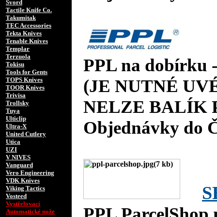
Svord
Tactile Knife Co.
Takumitak
TEC Accessories
Tekta Knives
Tenable Knives
Templar
Terzuola
PPL na dobírku 
Tokisu
Tools for Gents
TOPS Knives
(JE NUTNÉ UVÉ
TOOR Knives
Trivisa
NELZE BALÍK 
Trollsky
Tuya
Ulticlip
Objednávky do 
Ultra-X
United Cutlery
Utica
UZI
V NIVES
Vanguard
Vero Engineering
VDK Knives
S
Viking Tactics
Vosteed
Vystřelovací
PPL ParcelShop 
Automatické nože