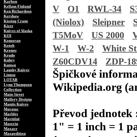
Karbon
V
O1
RWL-34
S
Kellam Finland
Ken Richardson
Kershaw
(Niolox)
Sleipner
Kissing Crane
Kizer
Knives of Alaska
T5MoV
US 2000
V
KOI
Komoran
Kotoh
W-1
W-2
White St
Kronos
Krudo
Z60CDV14
ZDP-18
Kubey
Kunwu
Lansky Knives
Špičkové informa
Linton
LOTAR
Wikipedia.org (a
Lynn Thompson
Collection
Main Street
Mallery Designs
Mantis Knives
Maratac
Převod jednotek 
Marbles
Marttiini
1" = 1 inch = 1 p
Maserin
Maxace
Maxpedition