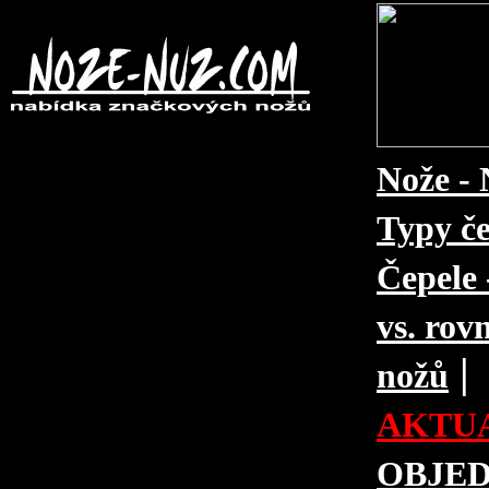
Nože - 
Typy če
Čepele 
vs. rovn
|
nožů
AKTUA
OBJE