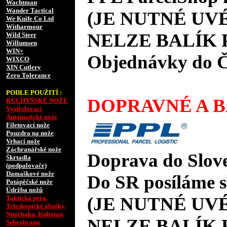
Wachtman
Wander Tactical
(JE NUTNÉ UVÉ
We Knife Co Ltd
Witharmour
NELZE BALÍK 
Wild Steer
Willumsen
WIN+
Objednávky do 
WIXCO
XIN Cutlery
Zero Tolerance
PODLE POUŽITÍ :
DOPRAVNÉ A B
KUCHYŇSKÉ NOŽE
Vystřelovací
Automatické nože
Filetovací nože
Pouzdra na nože
Vrhací nože
Záchranářské nože
Doprava do Slov
Škrtadla
(podpalovače)
Damaškové nože
Do SR posíláme 
Potápěčské nože
Údržba nožů
(JE NUTNÉ UVÉ
Taktická pera,
Teleskopické obušky,
Nunchaku, Kubotan,
NELZE BALÍK 
Sebeobrana