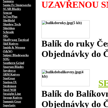
Samura
UZAVŘENOU S
Santa Fe Stoneworks
SCAR Blades
Sencut
Se7en Plus
Sheffield
Shadow Tech
Shieldon
Schrade
SIG
Skallywag Tactical
Balík do ruky Če
Skif Knives
Smith & Wesson
Objednávky do 
(S&W)
Sniper Bladeworks
SOG
Southern Grind
Spartan Blades
Spyderco
SRM Knives
StatGear
S
Station IX
Stedemon
Steel Will
Balík do Balíkov
Straight Line
Stroup Knives
Objednávky do 
Summit Gear
Suprlativ