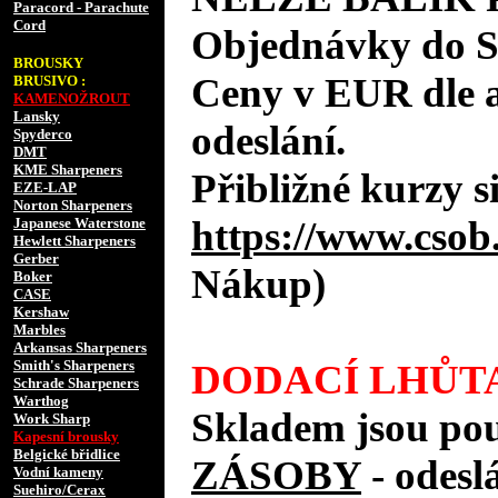
Paracord - Parachute
Cord
Objednávky do 
BROUSKY
Ceny v EUR dle 
BRUSIVO :
KAMENOŽROUT
Lansky
odeslání.
Spyderco
DMT
KME Sharpeners
Přibližné kurzy s
EZE-LAP
Norton Sharpeners
https://www.csob
Japanese Waterstone
Hewlett Sharpeners
Gerber
Nákup)
Boker
CASE
Kershaw
Marbles
Arkansas Sharpeners
Smith's Sharpeners
DODACÍ LHŮTA
Schrade Sharpeners
Warthog
Skladem jsou po
Work Sharp
Kapesní brousky
Belgické břidlice
ZÁSOBY
- odes
Vodní kameny
Suehiro/Cerax