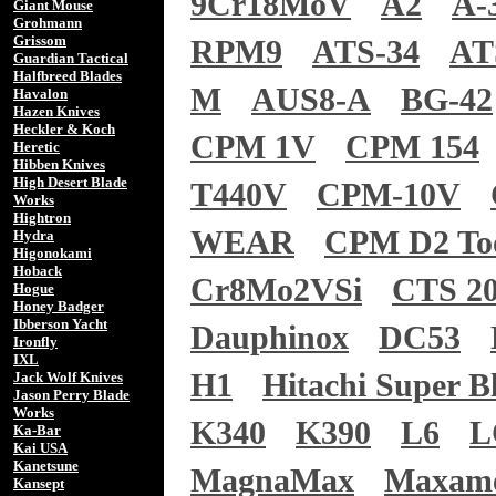
9Cr18MoV
A2
A-
Giant Mouse
Grohmann
Grissom
RPM9
ATS-34
AT
Guardian Tactical
Halfbreed Blades
M
AUS8-A
BG-42
Havalon
Hazen Knives
Heckler & Koch
CPM 1V
CPM 154
Heretic
Hibben Knives
High Desert Blade
T440V
CPM-10V
Works
Hightron
WEAR
CPM D2 To
Hydra
Higonokami
Hoback
Cr8Mo2VSi
CTS 2
Hogue
Honey Badger
Ibberson Yacht
Dauphinox
DC53
Ironfly
IXL
H1
Hitachi Super Bl
Jack Wolf Knives
Jason Perry Blade
Works
K340
K390
L6
L
Ka-Bar
Kai USA
Kanetsune
MagnaMax
Maxam
Kansept