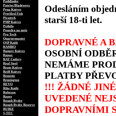
Pathfinder
Patriot Bladewerx
Odesláním objedn
Pena Knives
Petrified Fish
starší 18-ti let.
Piratech
PMP Knives
Poikilo
Pouzdra na nože
Pro Tech
Quartermaster
DOPRAVNÉ A B
QSP Knife
RAMBO
OSOBNÍ ODBĚR
Ranger Knives
Rapax
RAT Cutlery
NEMÁME PROD
Real Steel
Reate Knives
Reiff Knives
PLATBY PŘEV
Remette
Remington
!!! ŽÁDNÉ JI
REVO
Rike Knife
Robeson
UVEDENÉ NEJS
Roper
Rough Ryder
Rough Ryder Reserve
DOPRAVNÍMI 
RUIKE
S-TEC