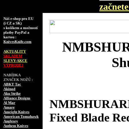
začnete 
Náš e-shop pro EU
(i CZ a SK)
s košíkem a možností
platby PayPal a
kartou :
KnivesKnife.com
NMBSHURA
AKTUALITY
SKLADEM
Sh
SLEVY-AKCE
VÝPRODEJ
NABÍDKA
ZNAČEK NOŽŮ :
ABKT Tac
Akinod
Aku Strike
Alliance Designs
NMBSHURARD N
Al Mar
Amare
Ameight Knives
Fixed Blade Re
American Tomahawk
Anglesey
Anthem Knives