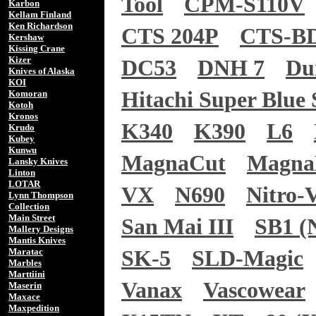
Tool
CPM-S110V
Karbon
Kellam Finland
Ken Richardson
CTS 204P
CTS-B
Kershaw
Kissing Crane
Kizer
DC53
DNH 7
Du
Knives of Alaska
KOI
Hitachi Super Blue 
Komoran
Kotoh
Kronos
K340
K390
L6
Krudo
Kubey
Kunwu
MagnaCut
Magn
Lansky Knives
Linton
LOTAR
VX
N690
Nitro-
Lynn Thompson
Collection
Main Street
San Mai III
SB1 (N
Mallery Designs
Mantis Knives
Maratac
SK-5
SLD-Magic
Marbles
Marttiini
Vanax
Vascowear
Maserin
Maxace
Maxpedition