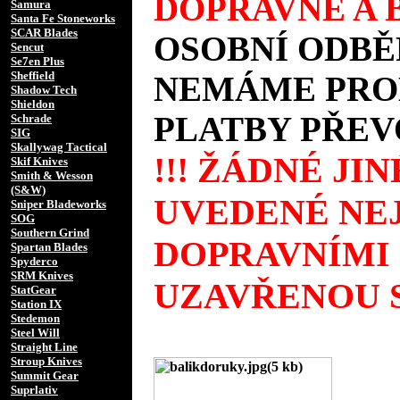
DOPRAVNÉ A B
Samura
Santa Fe Stoneworks
SCAR Blades
OSOBNÍ ODBĚ
Sencut
Se7en Plus
Sheffield
NEMÁME PROD
Shadow Tech
Shieldon
PLATBY PŘEV
Schrade
SIG
Skallywag Tactical
!!! ŽÁDNÉ JI
Skif Knives
Smith & Wesson
(S&W)
UVEDENÉ NEJ
Sniper Bladeworks
SOG
Southern Grind
DOPRAVNÍMI
Spartan Blades
Spyderco
SRM Knives
UZAVŘENOU S
StatGear
Station IX
Stedemon
Steel Will
Straight Line
Stroup Knives
Summit Gear
Suprlativ