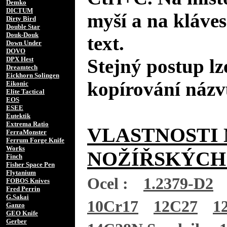
Demko
DICTUM
myší a na kláves
Dirty Bird
Double Star
Douk-Douk
text.
Down Under
DOVO
DPX Hest
Stejný postup lz
Dreamtech
Eickhorn Solingen
kopírování názv
Eikonic
Elite Tactical
EOS
ESEE
Eutektik
Extrema Ratio
VLASTNOSTI 
FerraMonster
Ferrum Forge Knife
Works
NOŽÍŘSKÝCH
Finch
Fisher Space Pen
Flytanium
Ocel :
1.2379-D2
FOBOS Knives
Fred Perrin
G.Sakai
10Cr17
12C27
1
Ganzo
GEO Knife
Gerber