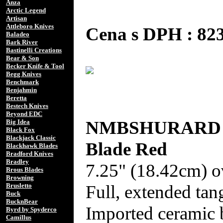
Anza
Arctic Legend
Artisan
Attleboro Knives
Cena s DPH : 8
Baladeo
Bark River
Bastinelli Creations
Bear & Son
Becker Knife & Tool
Begg Knives
Benchmark
Benjahmin
Beretta
Bestech Knives
Beyond EDC
NMBSHURARD No
Big Idea
Black Fox
Blackjack Classic
Blade Red
Blackhawk Blades
Bradford Knives
Bradley
7.25" (18.42cm) ov
Brous Blades
Browning
Full, extended tan
Brusletto
Buck
BucknBear
Imported ceramic 
Byrd by Spyderco
Camillus