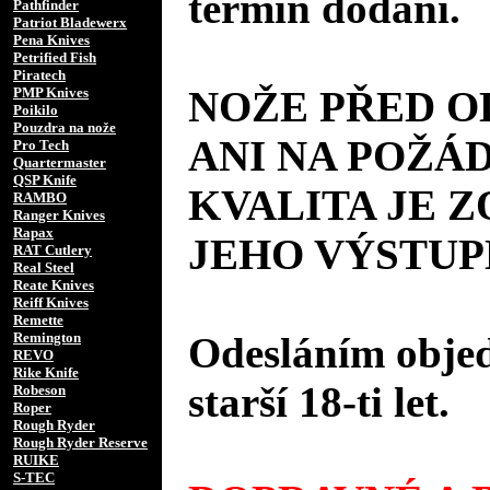
termín dodání.
Pathfinder
Patriot Bladewerx
Pena Knives
Petrified Fish
Piratech
NOŽE PŘED 
PMP Knives
Poikilo
Pouzdra na nože
ANI NA POŽÁD
Pro Tech
Quartermaster
QSP Knife
KVALITA JE 
RAMBO
Ranger Knives
Rapax
JEHO VÝSTUP
RAT Cutlery
Real Steel
Reate Knives
Reiff Knives
Remette
Remington
Odesláním objed
REVO
Rike Knife
starší 18-ti let.
Robeson
Roper
Rough Ryder
Rough Ryder Reserve
RUIKE
S-TEC