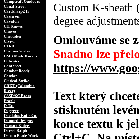
Campcraft Outdoors
Custom K-sheath (s
Canal Street
Cardsharp2 IS
Casstrom
degree adjustment
Cavalon
CH Knives
Chaves
Omlouváme se za
Cherusker
Civivi
CJRB
Snadno lze přelo
Chroma Scales
CMB Made Knives
Cobratec
https://www.goo
Cold Steel
Combat Ready
Condor
Critical-Strike
CRKT (Columbia
River)
Text který chcet
CSSD/SC Bram
Frank
stisknutém levé
D-Tac
Daggerr
Daedalus Knife Co.
konce textu k je
Damned Designs
Dawson Knives
Darrel Ralph
Ctrl+C. Na místo
Defcon Blade Works