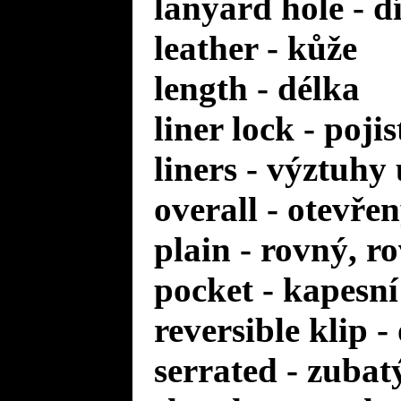
lanyard hole - d
leather - kůže
length - délka
liner lock - poji
liners - výztuhy
overall - otevře
plain - rovný, r
pocket - kapesní
reversible klip 
serrated - zuba