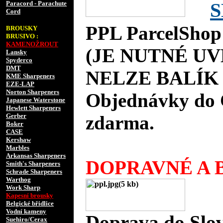
S
Paracord - Parachute
Cord
PPL ParcelShop
BROUSKY
BRUSIVO :
KAMENOŽROUT
(JE NUTNÉ UV
Lansky
Spyderco
DMT
NELZE BALÍK 
KME Sharpeners
EZE-LAP
Norton Sharpeners
Objednávky do 
Japanese Waterstone
Hewlett Sharpeners
Gerber
zdarma.
Boker
CASE
Kershaw
Marbles
Arkansas Sharpeners
DOPRAVNÉ A B
Smith's Sharpeners
Schrade Sharpeners
Warthog
Work Sharp
Kapesní brousky
Belgické břidlice
Vodní kameny
Doprava do Slov
Suehiro/Cerax