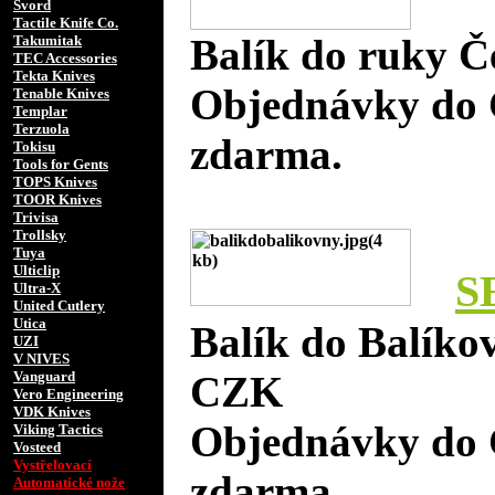
Svord
Tactile Knife Co.
Balík do ruky Č
Takumitak
TEC Accessories
Tekta Knives
Objednávky do 
Tenable Knives
Templar
Terzuola
zdarma.
Tokisu
Tools for Gents
TOPS Knives
TOOR Knives
Trivisa
Trollsky
Tuya
Ulticlip
S
Ultra-X
United Cutlery
Utica
Balík do Balíko
UZI
V NIVES
Vanguard
CZK
Vero Engineering
VDK Knives
Objednávky do 
Viking Tactics
Vosteed
Vystřelovací
zdarma.
Automatické nože