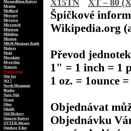
X15TN
XT – 80 (X
Maxpedition Knives
Mcusta
Medford
Špičkové inform
Mercury
Meyerco
Wikipedia.org (
Microtech
Miguron
Mikihisa
Mission
MKM-Maniago Knife
Makers
Převod jednotek
Moki
Morakniv
Myerchin
1" = 1 inch = 1 
Nemesis
Nezařazeno
Nite Ize
1 oz. = 1ounce =
NO 7
North Mountain
Blades
Nože-Nůž
Ocaso
Objednávat může
Ohta
Oknife
Old Hickory
Objednávku Vám
Ontario Knives
OTTER-Messer
Outdoor Edge