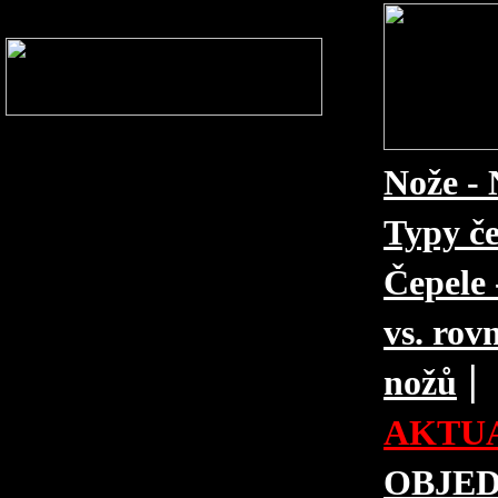
Nože - 
Typy če
Čepele 
vs. rovn
|
nožů
AKTUA
OBJE