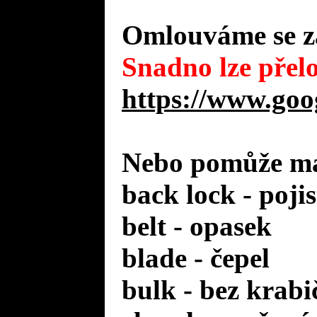
Omlouváme se za
Snadno lze přelo
https://www.goo
Nebo pomůže mal
back lock - poji
belt - opasek
blade - čepel
bulk - bez krabi