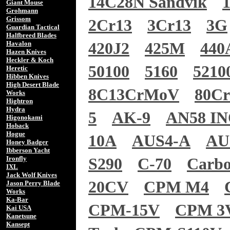
14C28N Sandvik
Giant Mouse
Grohmann
Grissom
2Cr13
3Cr13
3G
Guardian Tactical
Halfbreed Blades
Havalon
420J2
425M
440
Hazen Knives
Heckler & Koch
50100
5160
5210
Heretic
Hibben Knives
High Desert Blade
8C13CrMoV
80C
Works
Hightron
Hydra
5
AK-9
AN58 I
Higonokami
Hoback
Hogue
10A
AUS4-A
AU
Honey Badger
Ibberson Yacht
Ironfly
S290
C-70
Carb
IXL
Jack Wolf Knives
20CV
CPM M4
Jason Perry Blade
Works
Ka-Bar
CPM-15V
CPM 3
Kai USA
Kanetsune
Kansept