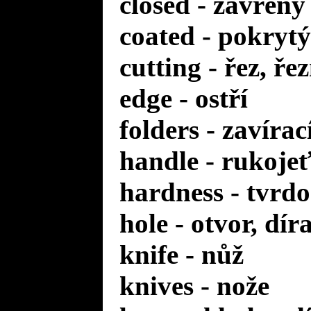
closed - zavřený
coated - pokrytý
cutting - řez, ře
edge - ostří
folders - zavírac
handle - rukoje
hardness - tvrdo
hole - otvor, dír
knife - nůž
knives - nože