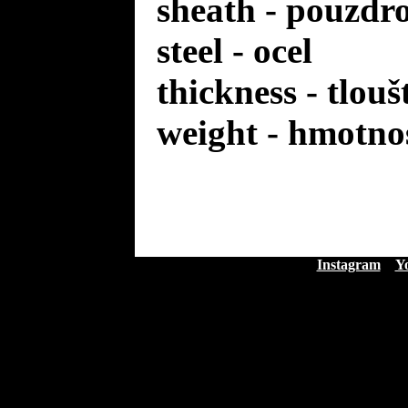
sheath - pouzdr
steel - ocel
thickness - tlou
weight - hmotno
Instagram
Y