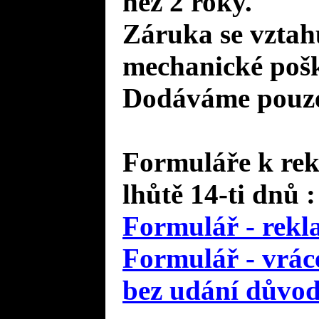
než 2 roky.
Záruka se vztah
mechanické pošk
Dodáváme pouze 
Formuláře k rek
lhůtě 14-ti dnů :
Formulář - rekl
Formulář - vráce
bez udání důvo