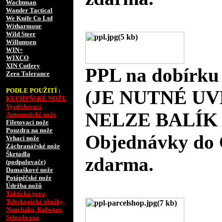
Wachtman
Wander Tactical
We Knife Co Ltd
Witharmour
Wild Steer
Willumsen
WIN+
WIXCO
XIN Cutlery
PPL na dobírku
Zero Tolerance
PODLE POUŽITÍ :
(JE NUTNÉ UV
KUCHYŇSKÉ NOŽE
Vystřelovací
NELZE BALÍK 
Automatické nože
Filetovací nože
Pouzdra na nože
Objednávky do 
Vrhací nože
Záchranářské nože
Škrtadla
zdarma.
(podpalovače)
Damaškové nože
Potápěčské nože
Údržba nožů
Taktická pera,
Teleskopické obušky,
Nunchaku, Kubotan,
Sebeobrana