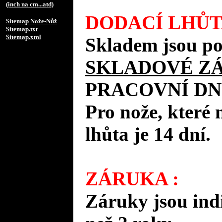
(inch na cm...atd)
DODACÍ LHŮT
Sitemap Nože-Nůž
Sitemap.txt
Sitemap.xml
Skladem jsou po
SKLADOVÉ Z
PRACOVNÍ DN
Pro nože, které 
lhůta je 14 dní.
ZÁRUKA :
Záruky jsou ind