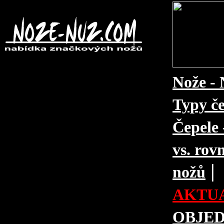
Nože - 
Typy če
Čepele 
vs. rovn
|
nožů
AKTUA
OBJE