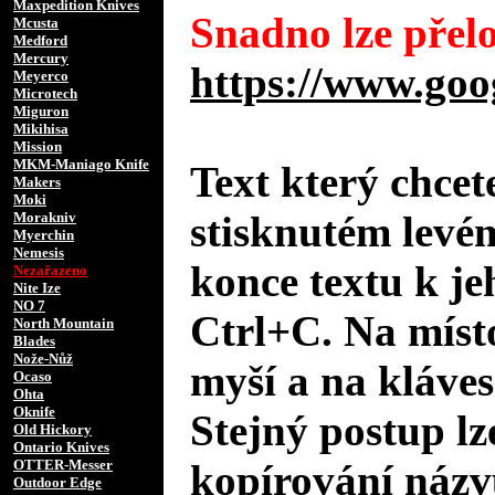
Maxpedition Knives
Snadno lze přelo
Mcusta
Medford
Mercury
https://www.goo
Meyerco
Microtech
Miguron
Mikihisa
Mission
MKM-Maniago Knife
Text který chcet
Makers
Moki
stisknutém levé
Morakniv
Myerchin
Nemesis
konce textu k je
Nezařazeno
Nite Ize
NO 7
Ctrl+C. Na místo
North Mountain
Blades
Nože-Nůž
myší a na klávesn
Ocaso
Ohta
Oknife
Stejný postup lz
Old Hickory
Ontario Knives
OTTER-Messer
kopírování názv
Outdoor Edge