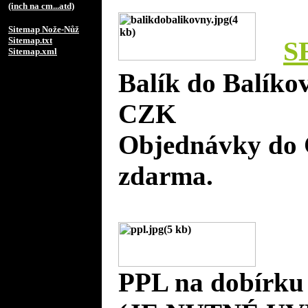
(inch na cm...atd)
Sitemap Nože-Nůž
Sitemap.txt
S
Sitemap.xml
Balík do Balíko
CZK
Objednávky do 
zdarma.
PPL na dobírku