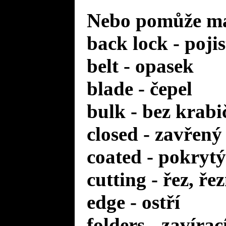
Nebo pomůže mal
back lock - poji
belt - opasek
blade - čepel
bulk - bez krabi
closed - zavřený
coated - pokrytý
cutting - řez, ře
edge - ostří
folders - zavírac