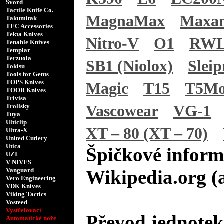
Svord
Tactile Knife Co.
MagnaMax
Maxa
Takumitak
TEC Accessories
Tekta Knives
Nitro-V
O1
RWL
Tenable Knives
Templar
Terzuola
SB1 (Niolox)
Sleip
Tokisu
Tools for Gents
TOPS Knives
Magic
T15
T5M
TOOR Knives
Trivisa
Trollsky
Vascowear
VG-1
Tuya
Ulticlip
XT – 80 (XT – 70)
Ultra-X
United Cutlery
Utica
Špičkové inform
UZI
V NIVES
Vanguard
Wikipedia.org (
Vero Engineering
VDK Knives
Viking Tactics
Vosteed
Vystřelovací
Převod jednotek
Automatické nože