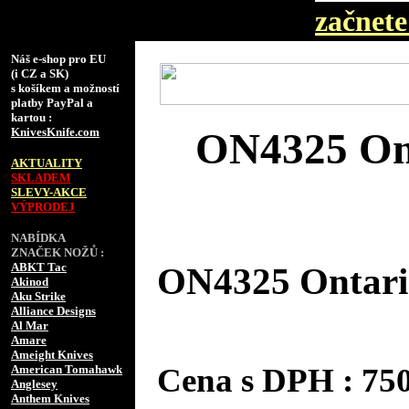
začnete 
Náš e-shop pro EU
(i CZ a SK)
s košíkem a možností
platby PayPal a
kartou :
KnivesKnife.com
ON4325 On
AKTUALITY
SKLADEM
SLEVY-AKCE
VÝPRODEJ
NABÍDKA
ZNAČEK NOŽŮ :
ABKT Tac
ON4325 Ontari
Akinod
Aku Strike
Alliance Designs
Al Mar
Amare
Ameight Knives
Cena s DPH : 7
American Tomahawk
Anglesey
Anthem Knives