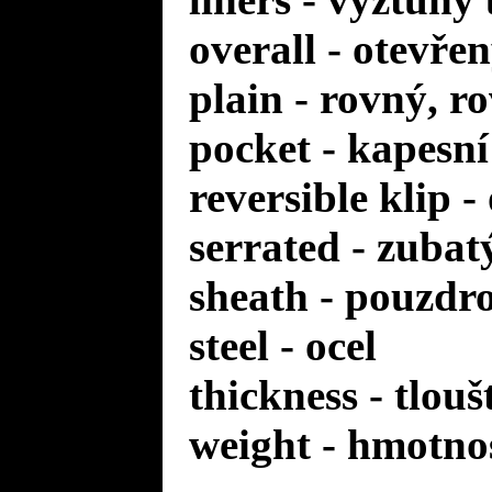
overall - otevře
plain - rovný, r
pocket - kapesní
reversible klip 
serrated - zuba
sheath - pouzdr
steel - ocel
thickness - tlou
weight - hmotno