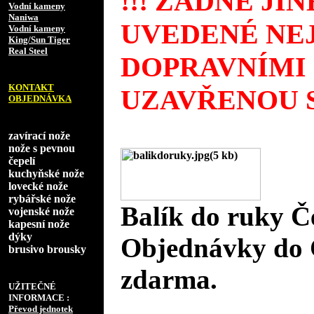
!!! ŽÁDNÉ JI
Vodní kameny
Naniwa
UVEDENÉ NEJ
Vodní kameny
King/Sun Tiger
Real Steel
DOPRAVNÍMI
KONTAKT
UZAVŘENOU S
OBJEDNÁVKA
zavírací nože
nože s pevnou
čepelí
kuchyňské nože
lovecké nože
rybářské nože
Balík do ruky Č
vojenské nože
kapesní nože
dýky
Objednávky do 
brusivo brousky
zdarma.
UŽITEČNÉ
INFORMACE :
Převod jednotek