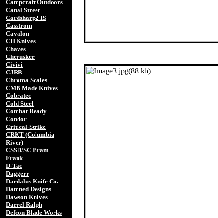
Campcraft Outdoors
Canal Street
Cardsharp2 IS
Casstrom
Cavalon
CH Knives
Chaves
Cherusker
Civivi
CJRB
Chroma Scales
CMB Made Knives
Cobratec
Cold Steel
Combat Ready
Condor
Critical-Strike
CRKT (Columbia
River)
CSSD/SC Bram
Frank
D-Tac
Daggerr
Daedalus Knife Co.
Damned Designs
Dawson Knives
Darrel Ralph
Defcon Blade Works