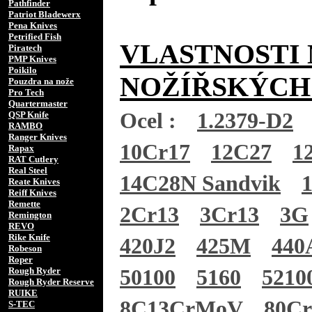
Pathfinder
Patriot Bladewerx
Pena Knives
Petrified Fish
VLASTNOSTI 
Piratech
PMP Knives
Poikilo
NOŽÍŘSKÝCH
Pouzdra na nože
Pro Tech
Quartermaster
Ocel :
1.2379-D2
QSP Knife
RAMBO
Ranger Knives
10Cr17
12C27
1
Rapax
RAT Cutlery
Real Steel
14C28N Sandvik
Reate Knives
Reiff Knives
Remette
2Cr13
3Cr13
3G
Remington
REVO
Rike Knife
420J2
425M
440
Robeson
Roper
Rough Ryder
50100
5160
5210
Rough Ryder Reserve
RUIKE
8C13CrMoV
80C
S-TEC