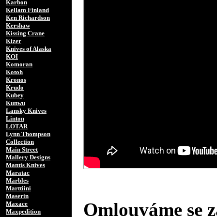
Karbon
Kellam Finland
Ken Richardson
Kershaw
Kissing Crane
Kizer
Knives of Alaska
KOI
Komoran
Kotoh
Kronos
Krudo
Kubey
Kunwu
Lansky Knives
Linton
LOTAR
Lynn Thompson
Collection
Main Street
Mallery Designs
Mantis Knives
Maratac
Marbles
Marttiini
Maserin
Omlouváme se za
Maxace
Maxpedition