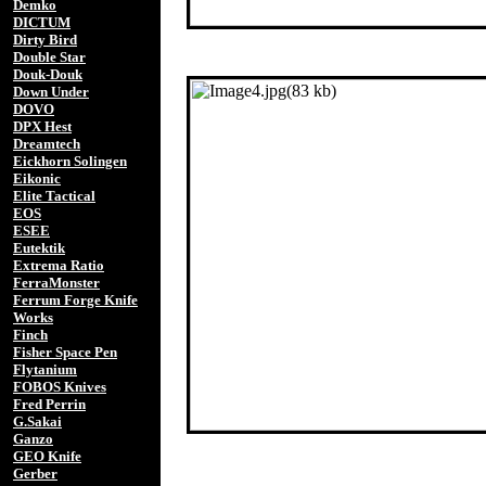
Demko
DICTUM
Dirty Bird
Double Star
Douk-Douk
Down Under
DOVO
DPX Hest
Dreamtech
Eickhorn Solingen
Eikonic
Elite Tactical
EOS
ESEE
Eutektik
Extrema Ratio
FerraMonster
Ferrum Forge Knife
Works
Finch
Fisher Space Pen
Flytanium
FOBOS Knives
Fred Perrin
G.Sakai
Ganzo
GEO Knife
Gerber