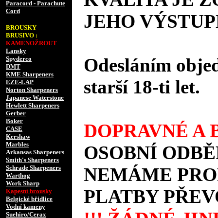
Paracord - Parachute
Cord
JEHO VÝSTUP
BROUSKY
BRUSIVO :
KAMENOŽROUT
Lansky
Odesláním objed
Spyderco
DMT
KME Sharpeners
starší 18-ti let.
EZE-LAP
Norton Sharpeners
Japanese Waterstone
Hewlett Sharpeners
Gerber
Boker
DOPRAVNÉ A B
CASE
Kershaw
Marbles
OSOBNÍ ODBĚ
Arkansas Sharpeners
Smith's Sharpeners
Schrade Sharpeners
NEMÁME PROD
Warthog
Work Sharp
PLATBY PŘEV
Kapesní brousky
Belgické břidlice
Vodní kameny
Suehiro/Cerax