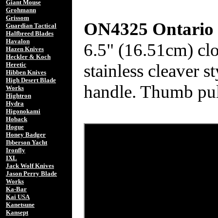
Giant Mouse
Grohmann
Grissom
ON4325 Ontario
Guardian Tactical
Halfbreed Blades
Havalon
6.5" (16.51cm) cl
Hazen Knives
Heckler & Koch
stainless cleaver s
Heretic
Hibben Knives
High Desert Blade
handle. Thumb pul
Works
Hightron
Hydra
Higonokami
Hoback
Hogue
Honey Badger
Ibberson Yacht
Ironfly
IXL
Jack Wolf Knives
Jason Perry Blade
Works
Ka-Bar
Kai USA
Kanetsune
Kansept