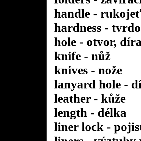
handle - rukoje
hardness - tvrdo
hole - otvor, dír
knife - nůž
knives - nože
lanyard hole - d
leather - kůže
length - délka
liner lock - poji
liners - výztuhy