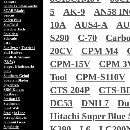
Samura
Santa Fe Stoneworks
5
AK-9
AN58 I
SCAR Blades
Sencut
Se7en Plus
10A
AUS4-A
AU
Sheffield
Shadow Tech
Shieldon
S290
C-70
Carb
Schrade
SIG
Skallywag Tactical
20CV
CPM M4
Skif Knives
Smith & Wesson
CPM-15V
CPM 3
(S&W)
Sniper Bladeworks
SOG
Tool
CPM-S110V
Southern Grind
Spartan Blades
Spyderco
CTS 204P
CTS-B
SRM Knives
StatGear
Station IX
DC53
DNH 7
Du
Stedemon
Steel Will
Straight Line
Hitachi Super Blue 
Stroup Knives
Summit Gear
K390
L6
LC200
Suprlativ