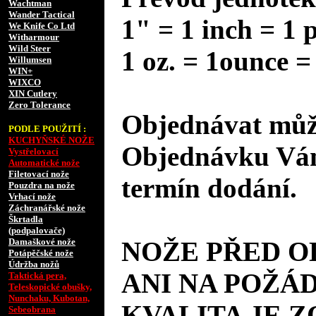
Wachtman
Wander Tactical
1" = 1 inch = 1 
We Knife Co Ltd
Witharmour
Wild Steer
1 oz. = 1ounce =
Willumsen
WIN+
WIXCO
XIN Cutlery
Zero Tolerance
Objednávat může
PODLE POUŽITÍ :
KUCHYŇSKÉ NOŽE
Objednávku Vám
Vystřelovací
Automatické nože
Filetovací nože
termín dodání.
Pouzdra na nože
Vrhací nože
Záchranářské nože
Škrtadla
(podpalovače)
Damaškové nože
NOŽE PŘED 
Potápěčské nože
Údržba nožů
ANI NA POŽÁD
Taktická pera,
Teleskopické obušky,
Nunchaku, Kubotan,
KVALITA JE 
Sebeobrana