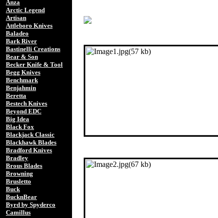
Anza
Arctic Legend
Artisan
Attleboro Knives
Baladeo
Bark River
Bastinelli Creations
Bear & Son
Becker Knife & Tool
Begg Knives
Benchmark
Benjahmin
Beretta
Bestech Knives
Beyond EDC
Big Idea
Black Fox
Blackjack Classic
Blackhawk Blades
Bradford Knives
Bradley
Brous Blades
Browning
Brusletto
Buck
BucknBear
Byrd by Spyderco
Camillus