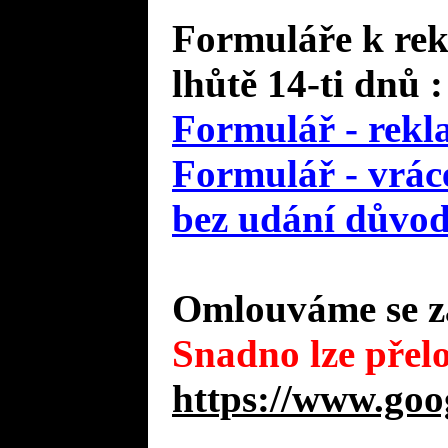
Formuláře k rek
lhůtě 14-ti dnů :
Formulář - rekl
Formulář - vráce
bez udání důvo
Omlouváme se za
Snadno lze přelo
https://www.goo