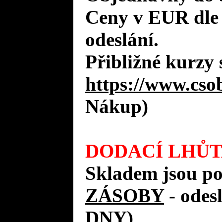
Ceny v EUR dle
odeslání.
Přibližné kurzy 
https://www.cso
Nákup)
DODACÍ LHŮT
Skladem jsou p
ZÁSOBY
- ode
DNY)