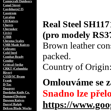
Campcraft Outdoors
Canal Street
Cardsharp2 IS
Casstrom
Cavalon
Real Steel SH117
CH Knives
Chaves
Cherusker
(pro modely RS3
Civivi
CJRB
Chroma Scales
Brown leather cons
CMB Made Knives
Cobratec
Cold Steel
packed.
Combat Ready
Condor
Country of Origin
Critical-Strike
CRKT (Columbia
River)
CSSD/SC Bram
Omlouváme se za
Frank
D-Tac
Daggerr
Snadno lze přelo
Daedalus Knife Co.
Damned Designs
Dawson Knives
https://www.goo
Darrel Ralph
Defcon Blade Works