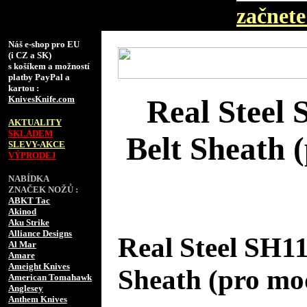
začnete 
Náš e-shop pro EU
(i CZ a SK)
s košíkem a možností
platby PayPal a
kartou :
KnivesKnife.com
Real Steel
AKTUALITY
SKLADEM
Belt Sheath 
SLEVY-AKCE
VÝPRODEJ
NABÍDKA
ZNAČEK NOŽŮ :
ABKT Tac
Akinod
Aku Strike
Alliance Designs
Real Steel SH11
Al Mar
Amare
Ameight Knives
Sheath (pro mo
American Tomahawk
Anglesey
Anthem Knives