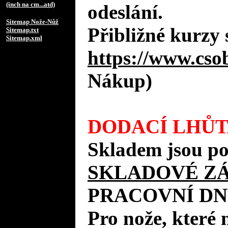
(inch na cm...atd)
odeslání.
Sitemap Nože-Nůž
Přibližné kurzy 
Sitemap.txt
Sitemap.xml
https://www.cso
Nákup)
DODACÍ LHŮT
Skladem jsou po
SKLADOVÉ Z
PRACOVNÍ DN
Pro nože, které 