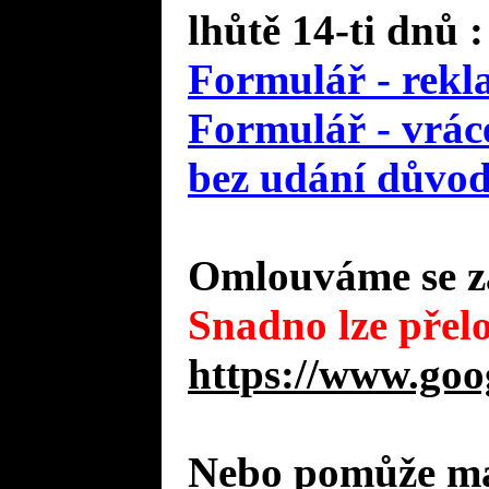
lhůtě 14-ti dnů :
Formulář - rekl
Formulář - vráce
bez udání důvo
Omlouváme se za
Snadno lze přelo
https://www.goo
Nebo pomůže mal