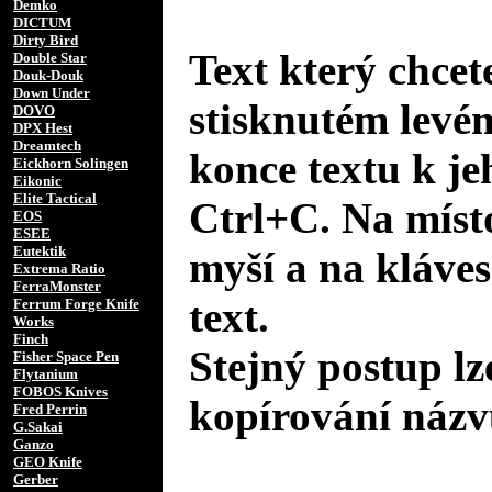
Demko
DICTUM
Dirty Bird
Text který chcet
Double Star
Douk-Douk
Down Under
stisknutém levé
DOVO
DPX Hest
Dreamtech
konce textu k je
Eickhorn Solingen
Eikonic
Elite Tactical
Ctrl+C. Na místo
EOS
ESEE
Eutektik
myší a na kláves
Extrema Ratio
FerraMonster
text.
Ferrum Forge Knife
Works
Finch
Stejný postup lz
Fisher Space Pen
Flytanium
FOBOS Knives
kopírování názv
Fred Perrin
G.Sakai
Ganzo
GEO Knife
Gerber