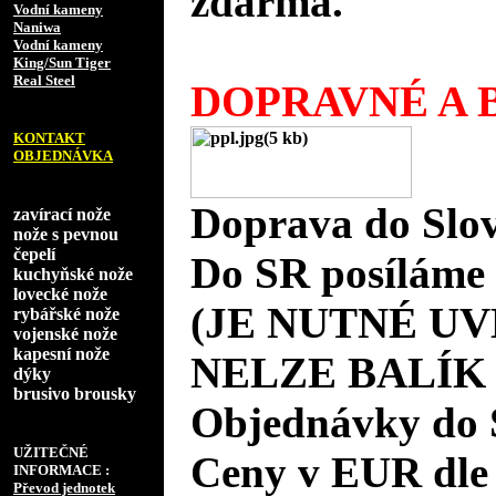
zdarma.
Vodní kameny
Naniwa
Vodní kameny
King/Sun Tiger
Real Steel
DOPRAVNÉ A B
KONTAKT
OBJEDNÁVKA
Doprava do Slov
zavírací nože
nože s pevnou
čepelí
Do SR posíláme 
kuchyňské nože
lovecké nože
(JE NUTNÉ UV
rybářské nože
vojenské nože
kapesní nože
NELZE BALÍK
dýky
brusivo brousky
Objednávky do 
UŽITEČNÉ
Ceny v EUR dle
INFORMACE :
Převod jednotek