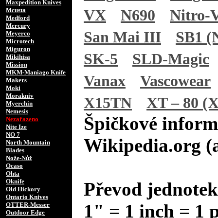
Maxpedition Knives
Mcusta
VX
N690
Nitro-
Medford
Mercury
San Mai III
SB1 (N
Meyerco
Microtech
Miguron
SK-5
SLD-Magic
Mikihisa
Mission
MKM-Maniago Knife
Vanax
Vascowear
Makers
Moki
Morakniv
X15TN
XT – 80 (X
Myerchin
Nemesis
Špičkové inform
Nezařazeno
Nite Ize
NO 7
Wikipedia.org (
North Mountain
Blades
Nože-Nůž
Ocaso
Ohta
Oknife
Převod jednotek
Old Hickory
Ontario Knives
1" = 1 inch = 1 
OTTER-Messer
Outdoor Edge