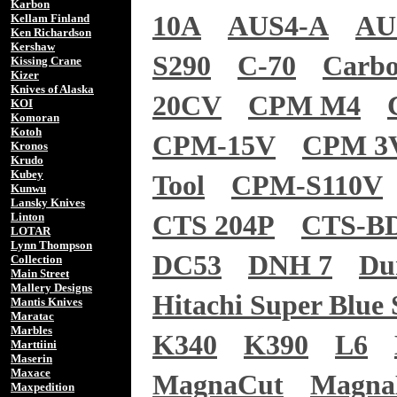
Karbon
10A
AUS4-A
AU
Kellam Finland
Ken Richardson
Kershaw
S290
C-70
Carb
Kissing Crane
Kizer
Knives of Alaska
20CV
CPM M4
KOI
Komoran
Kotoh
CPM-15V
CPM 3
Kronos
Krudo
Kubey
Tool
CPM-S110V
Kunwu
Lansky Knives
Linton
CTS 204P
CTS-B
LOTAR
Lynn Thompson
DC53
DNH 7
Du
Collection
Main Street
Mallery Designs
Hitachi Super Blue 
Mantis Knives
Maratac
Marbles
K340
K390
L6
Marttiini
Maserin
Maxace
MagnaCut
Magn
Maxpedition