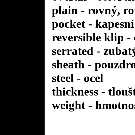
plain - rovný, r
pocket - kapesní
reversible klip 
serrated - zuba
sheath - pouzdr
steel - ocel
thickness - tlou
weight - hmotno