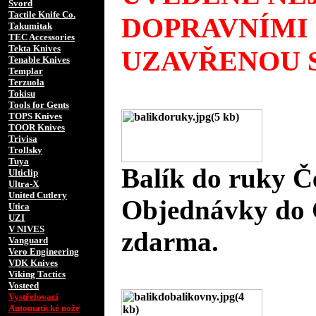
Svord
Tactile Knife Co.
DOPRAVNÍMI
Takumitak
TEC Accessories
Tekta Knives
UZAVŘENOU S
Tenable Knives
Templar
Terzuola
Tokisu
Tools for Gents
TOPS Knives
TOOR Knives
Trivisa
Trollsky
Tuya
Balík do ruky Č
Ulticlip
Ultra-X
United Cutlery
Objednávky do 
Utica
UZI
V NIVES
zdarma.
Vanguard
Vero Engineering
VDK Knives
Viking Tactics
Vosteed
Vystřelovací
Automatické nože