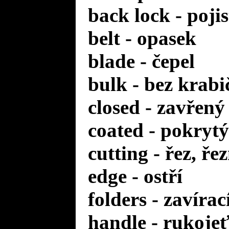
back lock - poji
belt - opasek
blade - čepel
bulk - bez krabi
closed - zavřený
coated - pokrytý
cutting - řez, ře
edge - ostří
folders - zavírac
handle - rukoje