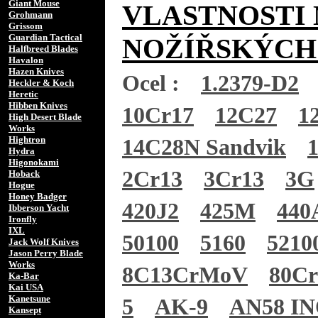
Giant Mouse
VLASTNOSTI 
Grohmann
Grissom
Guardian Tactical
NOŽÍŘSKÝCH
Halfbreed Blades
Havalon
Hazen Knives
Ocel :
1.2379-D2
Heckler & Koch
Heretic
Hibben Knives
10Cr17
12C27
1
High Desert Blade
Works
Hightron
14C28N Sandvik
Hydra
Higonokami
2Cr13
3Cr13
3G
Hoback
Hogue
Honey Badger
420J2
425M
440
Ibberson Yacht
Ironfly
IXL
50100
5160
5210
Jack Wolf Knives
Jason Perry Blade
Works
8C13CrMoV
80C
Ka-Bar
Kai USA
Kanetsune
5
AK-9
AN58 I
Kansept