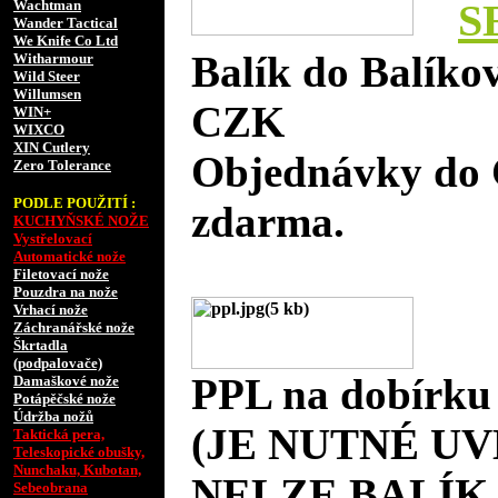
S
Wachtman
Wander Tactical
We Knife Co Ltd
Balík do Balíko
Witharmour
Wild Steer
Willumsen
CZK
WIN+
WIXCO
XIN Cutlery
Objednávky do 
Zero Tolerance
PODLE POUŽITÍ :
zdarma.
KUCHYŇSKÉ NOŽE
Vystřelovací
Automatické nože
Filetovací nože
Pouzdra na nože
Vrhací nože
Záchranářské nože
Škrtadla
(podpalovače)
PPL na dobírku
Damaškové nože
Potápěčské nože
Údržba nožů
(JE NUTNÉ UV
Taktická pera,
Teleskopické obušky,
Nunchaku, Kubotan,
NELZE BALÍK 
Sebeobrana