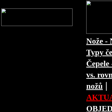
Nože - 
Typy če
Čepele 
vs. rovn
|
nožů
AKTUA
OBJE