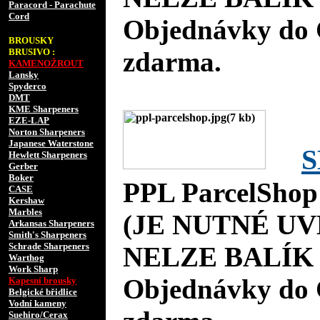
Paracord - Parachute
Cord
Objednávky do 
BROUSKY
BRUSIVO :
zdarma.
KAMENOŽROUT
Lansky
Spyderco
DMT
KME Sharpeners
EZE-LAP
Norton Sharpeners
Japanese Waterstone
S
Hewlett Sharpeners
Gerber
Boker
PPL ParcelShop
CASE
Kershaw
Marbles
(JE NUTNÉ UV
Arkansas Sharpeners
Smith's Sharpeners
Schrade Sharpeners
NELZE BALÍK 
Warthog
Work Sharp
Objednávky do 
Kapesní brousky
Belgické břidlice
Vodní kameny
Suehiro/Cerax