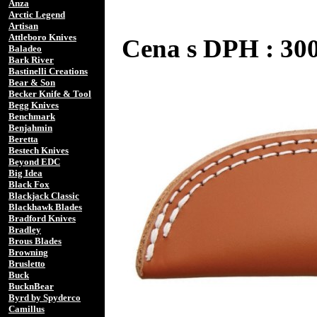
Anza
Arctic Legend
Artisan
Attleboro Knives
Cena s DPH : 30
Baladeo
Bark River
Bastinelli Creations
Bear & Son
Becker Knife & Tool
Begg Knives
Benchmark
Benjahmin
Beretta
Bestech Knives
Beyond EDC
Big Idea
Black Fox
Blackjack Classic
Blackhawk Blades
Bradford Knives
Bradley
Brous Blades
Browning
Brusletto
Buck
BucknBear
Byrd by Spyderco
Camillus