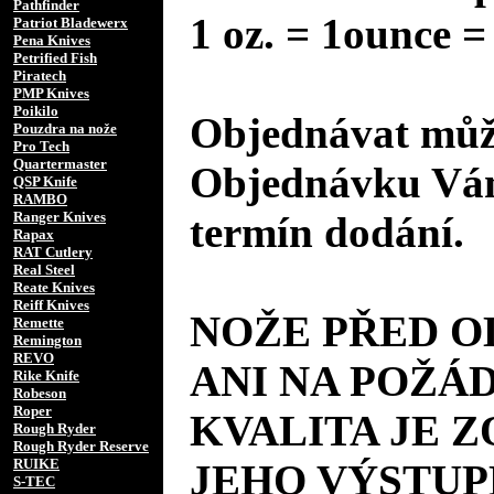
Pathfinder
1 oz. = 1ounce =
Patriot Bladewerx
Pena Knives
Petrified Fish
Piratech
PMP Knives
Poikilo
Objednávat může
Pouzdra na nože
Pro Tech
Quartermaster
Objednávku Vám
QSP Knife
RAMBO
Ranger Knives
termín dodání.
Rapax
RAT Cutlery
Real Steel
Reate Knives
Reiff Knives
NOŽE PŘED 
Remette
Remington
REVO
ANI NA POŽÁD
Rike Knife
Robeson
Roper
KVALITA JE 
Rough Ryder
Rough Ryder Reserve
RUIKE
JEHO VÝSTUP
S-TEC