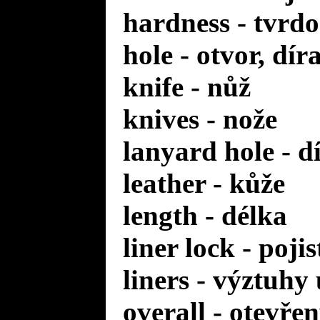
hardness - tvrdo
hole - otvor, dír
knife - nůž
knives - nože
lanyard hole - d
leather - kůže
length - délka
liner lock - poji
liners - výztuhy
overall - otevře