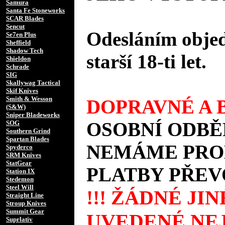
Samura
Santa Fe Stoneworks
SCAR Blades
Sencut
Odesláním objed
Se7en Plus
Sheffield
Shadow Tech
starší 18-ti let.
Shieldon
Schrade
SIG
Skallywag Tactical
Skif Knives
Smith & Wesson
DOPRAVNÉ A B
(S&W)
Sniper Bladeworks
OSOBNÍ ODBĚ
SOG
Southern Grind
Spartan Blades
NEMÁME PROD
Spyderco
SRM Knives
StatGear
PLATBY PŘEV
Station IX
Stedemon
Steel Will
!!! ŽÁDNÉ JI
Straight Line
Stroup Knives
Summit Gear
UVEDENÉ NEJ
Suprlativ