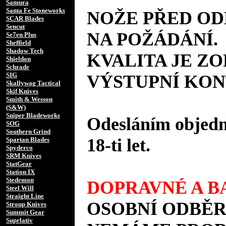
Samura
Santa Fe Stoneworks
NOŽE PŘED O
SCAR Blades
Sencut
NA POŽÁDÁNÍ.
Se7en Plus
Sheffield
Shadow Tech
KVALITA JE Z
Shieldon
Schrade
SIG
VÝSTUPNÍ KON
Skallywag Tactical
Skif Knives
Smith & Wesson
(S&W)
Sniper Bladeworks
Odesláním objedná
SOG
Southern Grind
18-ti let.
Spartan Blades
Spyderco
SRM Knives
StatGear
Station IX
Stedemon
DOPRAVNÉ A BA
Steel Will
Straight Line
OSOBNÍ ODBĚR
Stroup Knives
Summit Gear
Suprlativ