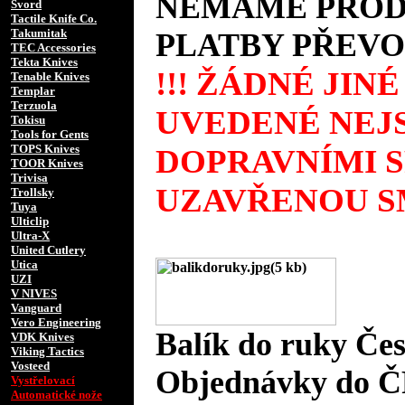
NEMÁME PRODE
Svord
Tactile Knife Co.
Takumitak
PLATBY PŘEVO
TEC Accessories
Tekta Knives
!!! ŽÁDNÉ JIN
Tenable Knives
Templar
Terzuola
UVEDENÉ NEJS
Tokisu
Tools for Gents
TOPS Knives
DOPRAVNÍMI 
TOOR Knives
Trivisa
UZAVŘENOU SM
Trollsky
Tuya
Ulticlip
Ultra-X
United Cutlery
Utica
UZI
V NIVES
Vanguard
Vero Engineering
Balík do ruky Če
VDK Knives
Viking Tactics
Vosteed
Objednávky do Č
Vystřelovací
Automatické nože