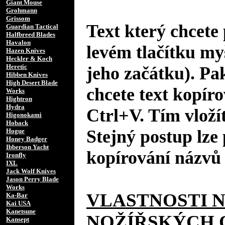
Giant Mouse
Grohmann
Grissom
Text který chcete 
Guardian Tactical
Halfbreed Blades
Havalon
levém tlačítku my
Hazen Knives
Heckler & Koch
Heretic
jeho začátku). Pa
Hibben Knives
High Desert Blade
chcete text kopíro
Works
Hightron
Hydra
Ctrl+V. Tím vložít
Higonokami
Hoback
Stejný postup lze 
Hogue
Honey Badger
Ibberson Yacht
kopírování názvů 
Ironfly
IXL
Jack Wolf Knives
Jason Perry Blade
Works
VLASTNOSTI 
Ka-Bar
Kai USA
Kanetsune
NOŽÍŘSKÝCH 
Kansept