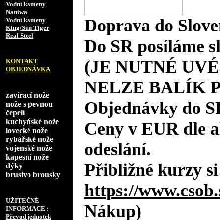
Vodní kameny
Naniwa
Doprava do Slove
Vodní kameny
King/Sun Tiger
Real Steel
Do SR posíláme s
(JE NUTNÉ UVÉ
KONTAKT
OBJEDNÁVKA
NELZE BALÍK 
zavírací nože
Objednávky do S
nože s pevnou
čepelí
kuchyňské nože
Ceny v EUR dle 
lovecké nože
rybářské nože
odeslání.
vojenské nože
kapesní nože
Přibližné kurzy si
dýky
brusivo brousky
https://www.csob.
UŽITEČNÉ
Nákup)
INFORMACE :
Převod jednotek