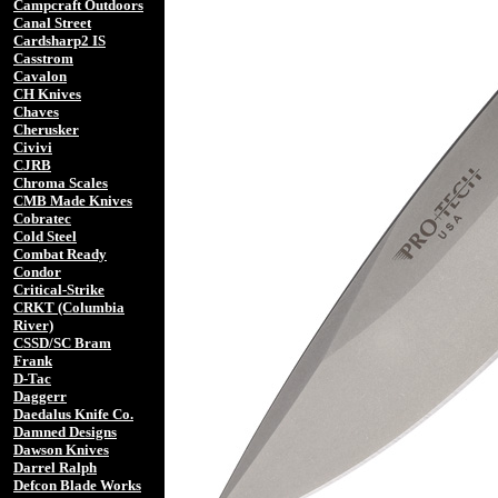
Campcraft Outdoors
Canal Street
Cardsharp2 IS
Casstrom
Cavalon
CH Knives
Chaves
Cherusker
Civivi
CJRB
Chroma Scales
CMB Made Knives
Cobratec
Cold Steel
Combat Ready
Condor
Critical-Strike
CRKT (Columbia
River)
CSSD/SC Bram
Frank
D-Tac
Daggerr
Daedalus Knife Co.
Damned Designs
Dawson Knives
Darrel Ralph
Defcon Blade Works