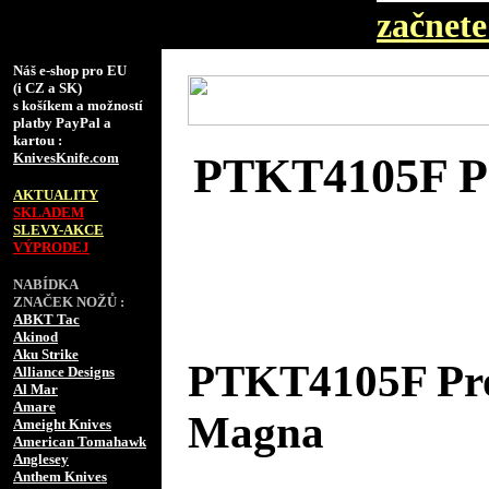
začnete 
Náš e-shop pro EU
(i CZ a SK)
s košíkem a možností
platby PayPal a
kartou :
KnivesKnife.com
PTKT4105F Pro
AKTUALITY
SKLADEM
SLEVY-AKCE
VÝPRODEJ
NABÍDKA
ZNAČEK NOŽŮ :
ABKT Tac
Akinod
Aku Strike
PTKT4105F Pro 
Alliance Designs
Al Mar
Amare
Magna
Ameight Knives
American Tomahawk
Anglesey
Anthem Knives