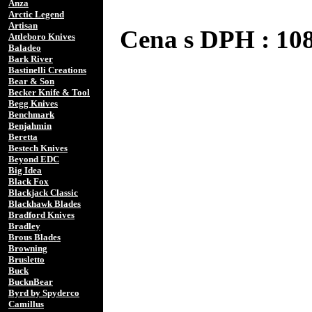
Anza
Arctic Legend
Artisan
Cena s DPH : 1
Attleboro Knives
Baladeo
Bark River
Bastinelli Creations
Bear & Son
Becker Knife & Tool
Begg Knives
Benchmark
Benjahmin
Beretta
Bestech Knives
Beyond EDC
Big Idea
Black Fox
Blackjack Classic
Blackhawk Blades
Bradford Knives
Bradley
Brous Blades
Browning
Brusletto
Buck
BucknBear
Byrd by Spyderco
Camillus