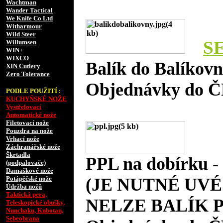
Wachtman
Wander Tactical
We Knife Co Ltd
Witharmour
Wild Steer
S
Willumsen
WIN+
WIXCO
Balík do Balíkov
XIN Cutlery
Zero Tolerance
Objednávky do Č
PODLE POUŽITÍ :
KUCHYŇSKÉ NOŽE
Vystřelovací
Automatické nože
Filetovací nože
Pouzdra na nože
Vrhací nože
Záchranářské nože
Škrtadla
PPL na dobírku 
(podpalovače)
Damaškové nože
Potápěčské nože
(JE NUTNÉ UVÉ
Údržba nožů
Taktická pera,
NELZE BALÍK P
Teleskopické obušky,
Nunchaku, Kubotan,
Sebeobrana