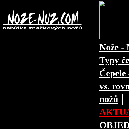
Nože - 
Typy če
Čepele 
vs. rovn
|
nožů
AKTUA
OBJE