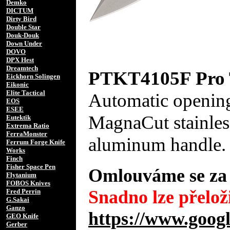
Demko
DICTUM
Dirty Bird
Double Star
Douk-Douk
Down Under
DOVO
DPX Hest
Dreamtech
PTKT4105F Pro T
Eickhorn Solingen
Eikonic
Elite Tactical
Automatic opening
EOS
ESEE
MagnaCut stainless
Eutektik
Extrema Ratio
FerraMonster
aluminum handle. 
Ferrum Forge Knife
Works
Finch
Fisher Space Pen
Omlouváme se za 
Flytanium
FOBOS Knives
Snadno lze přeloži
Fred Perrin
G.Sakai
Ganzo
https://www.googl
GEO Knife
Gerber