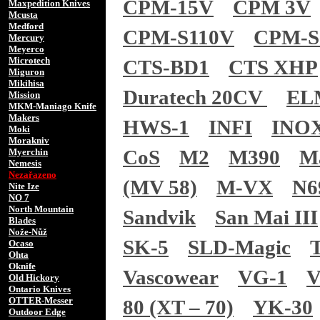
CPM-15V
CPM 3V
Maxpedition Knives
Mcusta
Medford
CPM-S110V
CPM-S
Mercury
Meyerco
Microtech
CTS-BD1
CTS XHP
Miguron
Mikihisa
Duratech 20CV
EL
Mission
MKM-Maniago Knife
Makers
HWS-1
INFI
INO
Moki
Morakniv
CoS
M2
M390
M
Myerchin
Nemesis
Nezařazeno
(MV 58)
M-VX
N6
Nite Ize
NO 7
North Mountain
Sandvik
San Mai III
Blades
Nože-Nůž
SK-5
SLD-Magic
Ocaso
Ohta
Oknife
Vascowear
VG-1
V
Old Hickory
Ontario Knives
OTTER-Messer
80 (XT – 70)
YK-30
Outdoor Edge