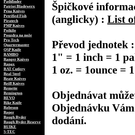
Pathfinder
Špičkové informac
Patriot Bladewerx
Pena Knives
(anglicky) :
List o
Petrified Fish
Piratech
PMP Knives
Poikilo
Pouzdra na nože
Pro Tech
Převod jednotek :
Quartermaster
QSP Knife
1" = 1 inch = 1 pa
RAMBO
Ranger Knives
Rapax
1 oz. = 1ounce = 1
RAT Cutlery
Real Steel
Reate Knives
Reiff Knives
Remette
Objednávat můžet
Remington
REVO
Rike Knife
Objednávku Vám 
Robeson
Roper
dodání.
Rough Ryder
Rough Ryder Reserve
RUIKE
S-TEC