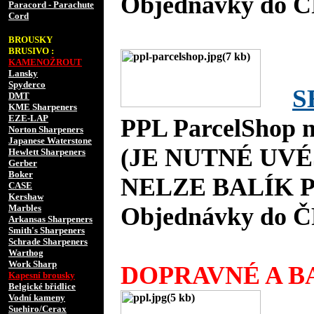
Objednávky do Č
Paracord - Parachute
Cord
BROUSKY
BRUSIVO :
KAMENOŽROUT
Lansky
Spyderco
S
DMT
KME Sharpeners
EZE-LAP
PPL ParcelShop n
Norton Sharpeners
Japanese Waterstone
(JE NUTNÉ UVÉ
Hewlett Sharpeners
Gerber
Boker
NELZE BALÍK P
CASE
Kershaw
Marbles
Objednávky do Č
Arkansas Sharpeners
Smith's Sharpeners
Schrade Sharpeners
Warthog
Work Sharp
DOPRAVNÉ A BA
Kapesní brousky
Belgické břidlice
Vodní kameny
Suehiro/Cerax