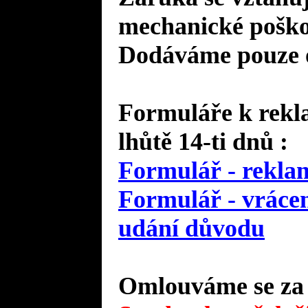
mechanické poško
Dodáváme pouze o
Formuláře k rekl
lhůtě 14-ti dnů :
Formulář - reklam
Formulář - vrácen
udání důvodu
Omlouváme se za 