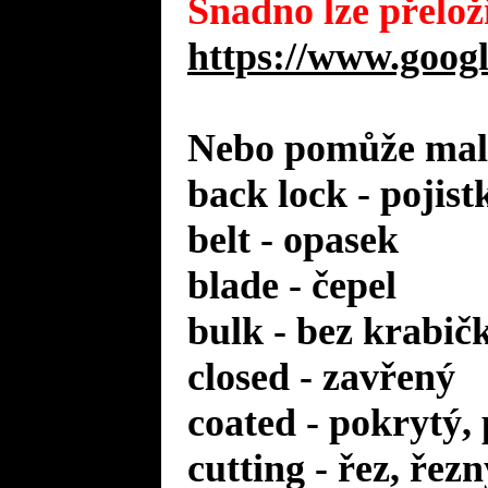
Snadno lze přeloži
https://www.googl
Nebo pomůže malý
back lock - pojist
belt - opasek
blade - čepel
bulk - bez krabič
closed - zavřený
coated - pokrytý,
cutting - řez, řezn