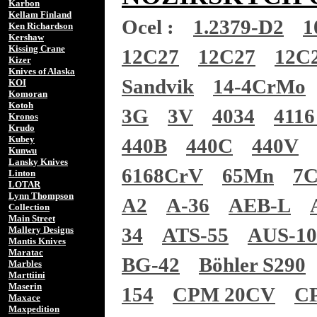
Karbon
Kellam Finland
Ocel :
1.2379-D2
1
Ken Richardson
Kershaw
Kissing Crane
12C27
12C27
12C
Kizer
Knives of Alaska
Sandvik
14-4CrMo
KOI
Komoran
Kotoh
3G
3V
4034
4116
Kronos
Krudo
Kubey
440B
440C
440V
Kunwu
Lansky Knives
6168CrV
65Mn
7
Linton
LOTAR
Lynn Thompson
A2
A-36
AEB-L
Collection
Main Street
34
ATS-55
AUS-1
Mallery Designs
Mantis Knives
Maratac
BG-42
Böhler S290
Marbles
Marttiini
Maserin
154
CPM 20CV
C
Maxace
Maxpedition