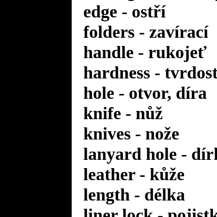
edge - ostří
folders - zavírací
handle - rukojeť
hardness - tvrdos
hole - otvor, díra
knife - nůž
knives - nože
lanyard hole - dí
leather - kůže
length - délka
liner lock - pojis