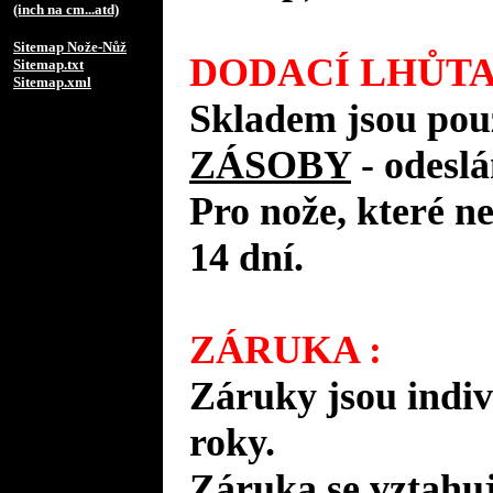
(inch na cm...atd)
Sitemap Nože-Nůž
DODACÍ LHŮTA
Sitemap.txt
Sitemap.xml
Skladem jsou pou
ZÁSOBY
- odes
Pro nože, které n
14 dní.
ZÁRUKA :
Záruky jsou indiv
roky.
Záruka se vztahuj