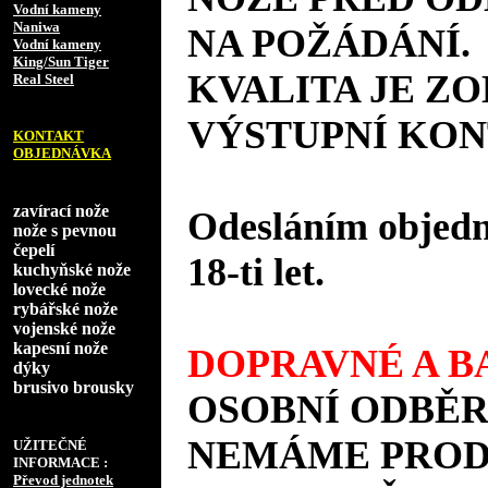
Vodní kameny
Naniwa
NA POŽÁDÁNÍ.
Vodní kameny
King/Sun Tiger
KVALITA JE Z
Real Steel
VÝSTUPNÍ KON
KONTAKT
OBJEDNÁVKA
zavírací nože
Odesláním objedná
nože s pevnou
čepelí
18-ti let.
kuchyňské nože
lovecké nože
rybářské nože
vojenské nože
kapesní nože
DOPRAVNÉ A BA
dýky
brusivo brousky
OSOBNÍ ODBĚR
NEMÁME PRODE
UŽITEČNÉ
INFORMACE :
Převod jednotek