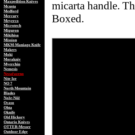
Maxpedition Knives
micarta handle. Th
Mcusta
Medford
Boxed.
Mercury
Meyerco
Microtech
Miguron
Mikihisa
Mission
MKM-Maniago Knife
Makers
Moki
Morakniv
Myerchin
Nemesis
Nezařazeno
Nite Ize
NO 7
North Mountain
Blades
Nože-Nůž
Ocaso
Ohta
Oknife
Old Hickory
Ontario Knives
OTTER-Messer
Outdoor Edge