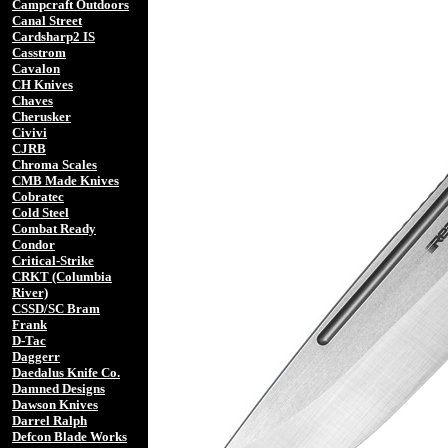
Campcraft Outdoors
Canal Street
Cardsharp2 IS
Casstrom
Cavalon
CH Knives
Chaves
Cherusker
Civivi
CJRB
Chroma Scales
CMB Made Knives
Cobratec
Cold Steel
Combat Ready
Condor
Critical-Strike
CRKT (Columbia
River)
CSSD/SC Bram
Frank
D-Tac
Daggerr
Daedalus Knife Co.
Damned Designs
Dawson Knives
Darrel Ralph
Defcon Blade Works