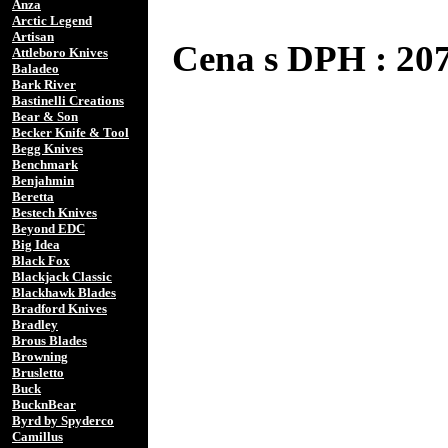
Anza
Arctic Legend
Artisan
Cena s DPH : 2
Attleboro Knives
Baladeo
Bark River
Bastinelli Creations
Bear & Son
Becker Knife & Tool
Begg Knives
Benchmark
Benjahmin
Beretta
Bestech Knives
Beyond EDC
Big Idea
Black Fox
Blackjack Classic
Blackhawk Blades
Bradford Knives
Bradley
Brous Blades
Browning
Brusletto
Buck
BucknBear
Byrd by Spyderco
Camillus