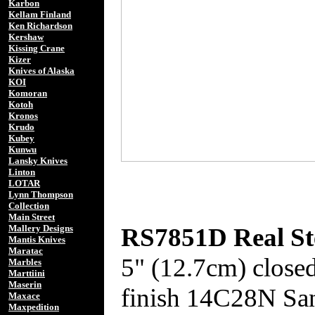
Karbon
Kellam Finland
Ken Richardson
Kershaw
Kissing Crane
Kizer
Knives of Alaska
KOI
Komoran
Kotoh
Kronos
Krudo
Kubey
Kunwu
Lansky Knives
Linton
LOTAR
Lynn Thompson
Collection
Main Street
RS7851D Real St
Mallery Designs
Mantis Knives
Maratac
5" (12.7cm) closed
Marbles
Marttiini
Maserin
finish 14C28N San
Maxace
Maxpedition