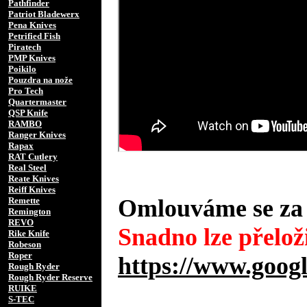
Pathfinder
Patriot Bladewerx
Pena Knives
Petrified Fish
Piratech
PMP Knives
Poikilo
Pouzdra na nože
Pro Tech
Quartermaster
QSP Knife
RAMBO
Ranger Knives
Rapax
RAT Cutlery
Real Steel
Reate Knives
Reiff Knives
Omlouváme se za 
Remette
Remington
REVO
Snadno lze přeloži
Rike Knife
Robeson
Roper
https://www.googl
Rough Ryder
Rough Ryder Reserve
RUIKE
S-TEC