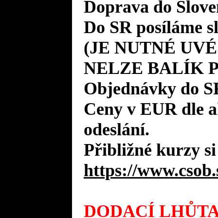
Doprava do Slove
Do SR posíláme s
(JE NUTNÉ UVÉ
NELZE BALÍK 
Objednávky do S
Ceny v EUR dle 
odeslání.
Přibližné kurzy si
https://www.csob.
DODACÍ LHŮTA