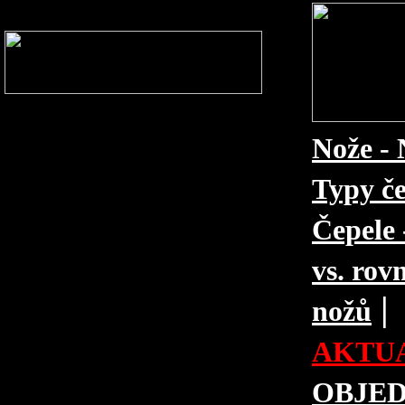
Nože - 
Typy če
Čepele 
vs. rovn
|
nožů
AKTUA
OBJE