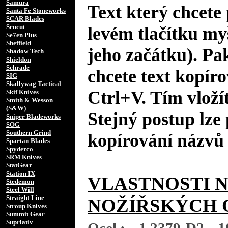
Samura
Text který chcete 
Santa Fe Stoneworks
SCAR Blades
Sencut
levém tlačítku my
Se7en Plus
Sheffield
jeho začátku). Pa
Shadow Tech
Shieldon
Schrade
chcete text kopíro
SIG
Skallywag Tactical
Ctrl+V. Tím vložít
Skif Knives
Smith & Wesson
(S&W)
Stejný postup lze 
Sniper Bladeworks
SOG
Southern Grind
kopírování názvů 
Spartan Blades
Spyderco
SRM Knives
StatGear
Station IX
VLASTNOSTI 
Stedemon
Steel Will
Straight Line
NOŽÍŘSKÝCH 
Stroup Knives
Summit Gear
Suprlativ