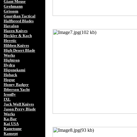
Giant Mouse
Grohmann
Grissom
Guardian Tactical
Halfbreed Blades
Havalon
Hazen Knives
Heckler & Koch
Heretic
Hibben Knives
High Desert Blade
Works
Hightron
Hydra
Higonokami
Hoback
Hogue
Honey Badger
Ibberson Yacht
Ironfly
IXL
Jack Wolf Knives
Jason Perry Blade
Works
Ka-Bar
Kai USA
Kanetsune
Kansept