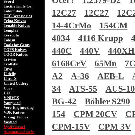
Ocel :
1.2379-D2
1
Svord
Tactile Knife Co.
12C27
12C27
12C
Takumitak
TEC Accessories
Tekta Knives
14-4CrMo
154CM
Tenable Knives
Templar
Terzuola
4034
4116 Krupp
Tokisu
Tools for Gents
440C
440V
440XH
TOPS Knives
TOOR Knives
Trivisa
6168CrV
65Mn
7
Trollsky
Tuya
A2
A-36
AEB-L
Ulticlip
Ultra-X
United Cutlery
34
ATS-55
AUS-1
Utica
UZI
V NIVES
BG-42
Böhler S290
Vanguard
Vero Engineering
154
CPM 20CV
C
VDK Knives
Viking Tactics
Vosteed
CPM-15V
CPM 3V
Vystřelovací
Automatické nože