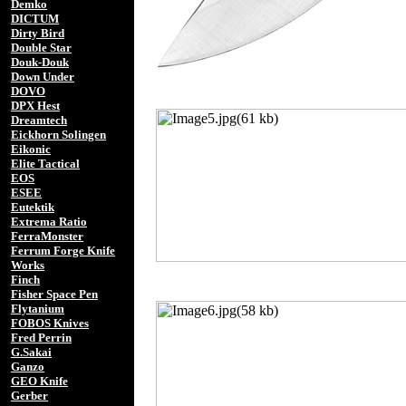
Demko
DICTUM
Dirty Bird
Double Star
Douk-Douk
Down Under
DOVO
DPX Hest
Dreamtech
Eickhorn Solingen
Eikonic
Elite Tactical
EOS
ESEE
Eutektik
Extrema Ratio
FerraMonster
Ferrum Forge Knife
Works
Finch
Fisher Space Pen
Flytanium
FOBOS Knives
Fred Perrin
G.Sakai
Ganzo
GEO Knife
Gerber