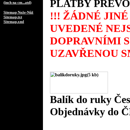
PLATBY PŘEVO
(inch na cm...atd)
!!! ŽÁDNÉ JIN
Sitemap Nože-Nůž
Sitemap.txt
Sitemap.xml
UVEDENÉ NEJS
DOPRAVNÍMI 
UZAVŘENOU SM
Balík do ruky Če
Objednávky do Č