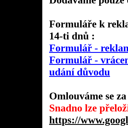
Dodáváme pouze o
Formuláře k rekla
14-ti dnů :
Formulář - reklam
Formulář - vrácen
udání důvodu
Omlouváme se za 
Snadno lze přeloži
https://www.googl