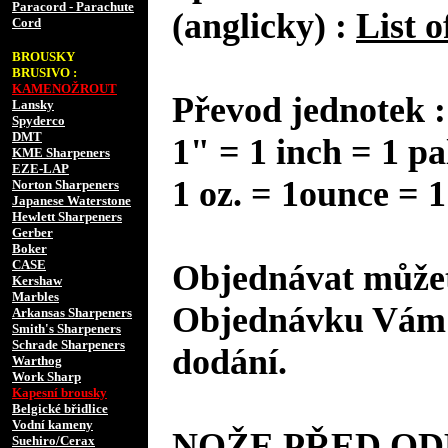
Paracord - Parachute
(anglicky) :
List o
Cord
BROUSKY
BRUSIVO :
KAMENOŽROUT
Převod jednotek :
Lansky
Spyderco
DMT
1" = 1 inch = 1 pa
KME Sharpeners
EZE-LAP
1 oz. = 1ounce = 1
Norton Sharpeners
Japanese Waterstone
Hewlett Sharpeners
Gerber
Boker
CASE
Objednávat můžet
Kershaw
Marbles
Objednávku Vám 
Arkansas Sharpeners
Smith's Sharpeners
Schrade Sharpeners
dodání.
Warthog
Work Sharp
Kapesní brousky
Belgické břidlice
Vodní kameny
NOŽE PŘED O
Suehiro/Cerax