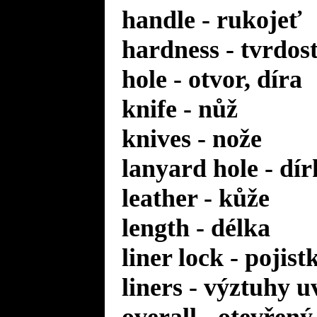
handle - rukojeť
hardness - tvrdos
hole - otvor, díra
knife - nůž
knives - nože
lanyard hole - dí
leather - kůže
length - délka
liner lock - pojis
liners - výztuhy u