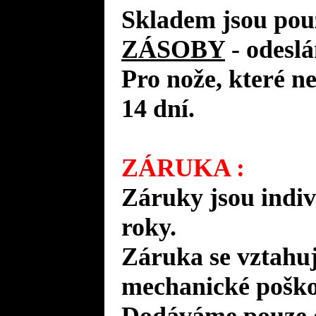
Skladem jsou pou
ZÁSOBY
- odes
Pro nože, které n
14 dní.
ZÁRUKA :
Záruky jsou indiv
roky.
Záruka se vztahuj
mechanické poško