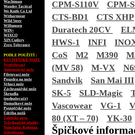
Wachtman
CPM-S110V
CPM-S
Wander Tactical
We Knife Co Ltd
CTS-BD1
CTS XHP
Witharmour
Wild Steer
Willumsen
Duratech 20CV
EL
WIN+
WIXCO
HWS-1
INFI
INO
XIN Cutlery
Zero Tolerance
CoS
M2
M390
M
PODLE POUŽITÍ :
KUCHYŇSKÉ NOŽE
Vystřelovací
(MV 58)
M-VX
N6
Automatické nože
Filetovací nože
Sandvik
San Mai III
Pouzdra na nože
Vrhací nože
Záchranářské nože
SK-5
SLD-Magic
Škrtadla
(podpalovače)
Vascowear
VG-1
V
Damaškové nože
Potápěčské nože
Údržba nožů
80 (XT – 70)
YK-30
Taktická pera,
Teleskopické obušky,
Špičkové informac
Nunchaku, Kubotan,
Sebeobrana