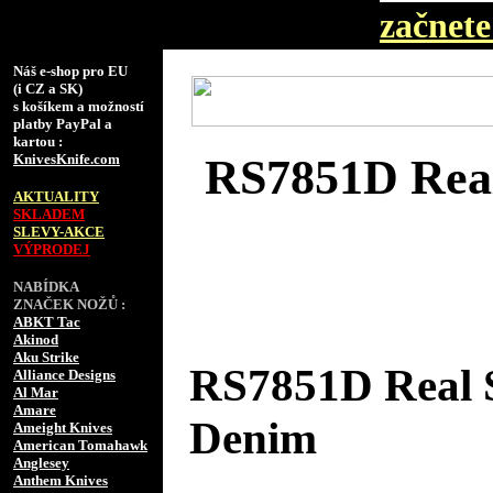
začnete 
Náš e-shop pro EU
(i CZ a SK)
s košíkem a možností
platby PayPal a
kartou :
KnivesKnife.com
RS7851D Real
AKTUALITY
SKLADEM
SLEVY-AKCE
VÝPRODEJ
NABÍDKA
ZNAČEK NOŽŮ :
ABKT Tac
Akinod
Aku Strike
RS7851D Real S
Alliance Designs
Al Mar
Amare
Denim
Ameight Knives
American Tomahawk
Anglesey
Anthem Knives