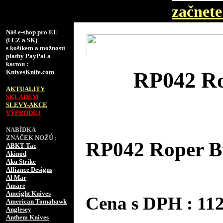
začnete 
Náš e-shop pro EU
(i CZ a SK)
s košíkem a možností
platby PayPal a
kartou :
KnivesKnife.com
RP042 Ro
AKTUALITY
SKLADEM
SLEVY-AKCE
VÝPRODEJ
NABÍDKA
ZNAČEK NOŽŮ :
RP042 Roper Bu
ABKT Tac
Akinod
Aku Strike
Alliance Designs
Al Mar
Amare
Ameight Knives
Cena s DPH : 11
American Tomahawk
Anglesey
Anthem Knives