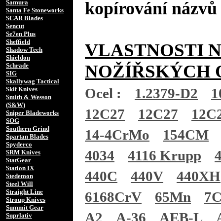
Samura
kopírování názvů 
Santa Fe Stoneworks
SCAR Blades
Sencut
Se7en Plus
Sheffield
VLASTNOSTI 
Shadow Tech
Shieldon
NOŽÍŘSKÝCH 
Schrade
SIG
Skallywag Tactical
Skif Knives
Ocel :
1.2379-D2
1
Smith & Wesson
(S&W)
12C27
12C27
12C
Sniper Bladeworks
SOG
Southern Grind
14-4CrMo
154CM
Spartan Blades
Spyderco
4034
4116 Krupp
SRM Knives
StatGear
Station IX
440C
440V
440XH
Stedemon
Steel Will
Straight Line
6168CrV
65Mn
7
Stroup Knives
Summit Gear
A2
A-36
AEB-L
Suprlativ