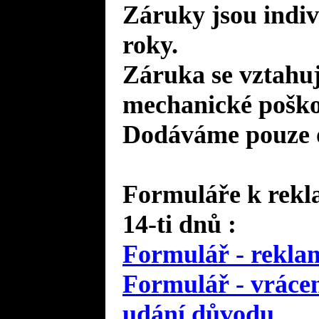
Záruky jsou indiv
roky.
Záruka se vztahuj
mechanické poško
Dodáváme pouze o
Formuláře k rekla
14-ti dnů :
Formulář - reklam
Formulář - vrácen
udání důvodu