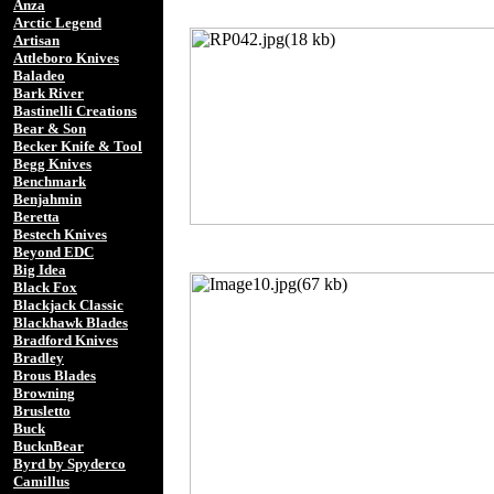
Anza
Arctic Legend
Artisan
Attleboro Knives
Baladeo
Bark River
Bastinelli Creations
Bear & Son
Becker Knife & Tool
Begg Knives
Benchmark
Benjahmin
Beretta
Bestech Knives
Beyond EDC
Big Idea
Black Fox
Blackjack Classic
Blackhawk Blades
Bradford Knives
Bradley
Brous Blades
Browning
Brusletto
Buck
BucknBear
Byrd by Spyderco
Camillus