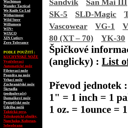
Sandvik
San Mai III
Wachtman
Wander Tactical
We Knife Co Ltd
SK-5
SLD-Magic
Witharmour
Wild Steer
Vascowear
VG-1
V
Willumsen
WIN+
WIXCO
80 (XT – 70)
YK-30
XIN Cutlery
Zero Tolerance
Špičkové informac
PODLE POUŽITÍ :
KUCHYŇSKÉ NOŽE
(anglicky) :
List o
Vystřelovací
Automatické nože
Filetovací nože
Pouzdra na nože
Vrhací nože
Převod jednotek :
Záchranářské nože
Škrtadla
(podpalovače)
1" = 1 inch = 1 pa
Damaškové nože
Potápěčské nože
1 oz. = 1ounce = 1
Údržba nožů
Taktická pera,
Teleskopické obušky,
Nunchaku, Kubotan,
Sebeobrana