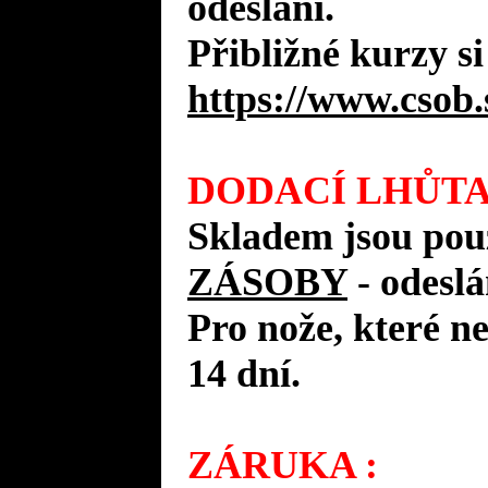
odeslání.
Přibližné kurzy si
https://www.csob.
DODACÍ LHŮTA
Skladem jsou pou
ZÁSOBY
- odes
Pro nože, které n
14 dní.
ZÁRUKA :