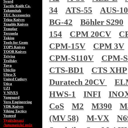
Svord
Tactile Knife Co.
34
ATS-55
AUS-1
Takumitak
TEC Accessories
Tekta Knives
BG-42
Böhler S290
Tenable Knives
Templar
154
CPM 20CV
C
Terzuola
Tokisu
Tools for Gents
CPM-15V
CPM 3V
TOPS Knives
TOOR Knives
CPM-S110V
CPM-S
Trivisa
Trollsky
Tuya
CTS-BD1
CTS XHP
Ulticlip
Ultra-X
United Cutlery
Duratech 20CV
EL
Utica
UZI
HWS-1
INFI
INO
V NIVES
Vanguard
Vero Engineering
CoS
M2
M390
M
VDK Knives
Viking Tactics
Vosteed
(MV 58)
M-VX
N6
Vystřelovací
Automatické nože