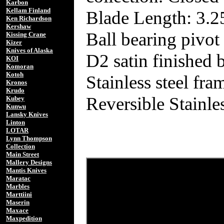
Karbon
Kellam Finland
Blade Length: 3.2
Ken Richardson
Kershaw
Ball bearing pivot
Kissing Crane
Kizer
Knives of Alaska
D2 satin finished 
KOI
Komoran
Kotoh
Stainless steel fra
Kronos
Krudo
Reversible Stainles
Kubey
Kunwu
Lansky Knives
Linton
LOTAR
Lynn Thompson
Collection
Main Street
Mallery Designs
Mantis Knives
Maratac
Marbles
Marttiini
Maserin
Maxace
Maxpedition