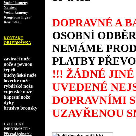
Vodní kameny
Naniwa
Vodní kameny
King/Sun Tiger
DOPRAVNÉ A BA
Real Steel
OSOBNÍ ODBĚR
KONTAKT
OBJEDNÁVKA
NEMÁME PRODE
PLATBY PŘEVO
zavírací nože
nože s pevnou
čepelí
!!! ŽÁDNÉ JIN
kuchyňské nože
lovecké nože
UVEDENÉ NEJS
rybářské nože
vojenské nože
DOPRAVNÍMI 
kapesní nože
dýky
brusivo brousky
UZAVŘENOU SM
UŽITEČNÉ
INFORMACE :
Převod jednotek