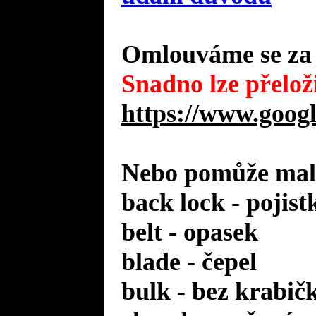
Omlouváme se za 
Snadno lze přeloži
https://www.googl
Nebo pomůže malý
back lock - pojist
belt - opasek
blade - čepel
bulk - bez krabič