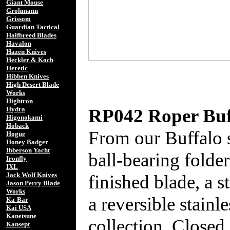
Giant Mouse
Grohmann
Grissom
Guardian Tactical
Halfbreed Blades
Havalon
Hazen Knives
Heckler & Koch
Heretic
Hibben Knives
High Desert Blade
Works
Hightron
RP042 Roper Buff
Hydra
Higonokami
Hoback
From our Buffalo s
Hogue
Honey Badger
Ibberson Yacht
ball-bearing folde
Ironfly
IXL
Jack Wolf Knives
finished blade, a s
Jason Perry Blade
Works
a reversible stainle
Ka-Bar
Kai USA
Kanetsune
collection. Closed
Kansept