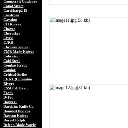
Campcraft Outdoors
Canal Street
Cardsharp2 IS
Casstrom
Cavalon
CH Knives
Chaves
Cherusker
Civivi
CJRB
Chroma Scales
CMB Made Knives
Cobratec
Cold Steel
Combat Ready
Condor
Critical-Strike
CRKT (Columbia
River)
CSSD/SC Bram
Frank
D-Tac
Daggerr
Daedalus Knife Co.
Damned Designs
Dawson Knives
Darrel Ralph
Defcon Blade Works