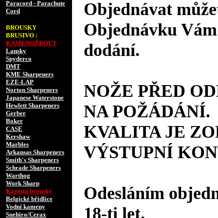
Paracord - Parachute
Objednávat můžet
Cord
Objednávku Vám 
BROUSKY
BRUSIVO :
KAMENOŽROUT
dodání.
Lansky
Spyderco
DMT
KME Sharpeners
EZE-LAP
NOŽE PŘED O
Norton Sharpeners
Japanese Waterstone
Hewlett Sharpeners
NA POŽÁDÁNÍ.
Gerber
Boker
KVALITA JE Z
CASE
Kershaw
Marbles
VÝSTUPNÍ KON
Arkansas Sharpeners
Smith's Sharpeners
Schrade Sharpeners
Warthog
Work Sharp
Odesláním objedná
Kapesní brousky
Belgické břidlice
Vodní kameny
18-ti let.
Suehiro/Cerax