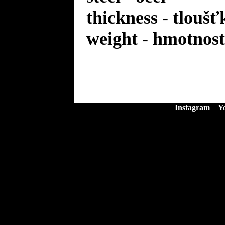
thickness - tloušť
weight - hmotnost
Instagram
Y