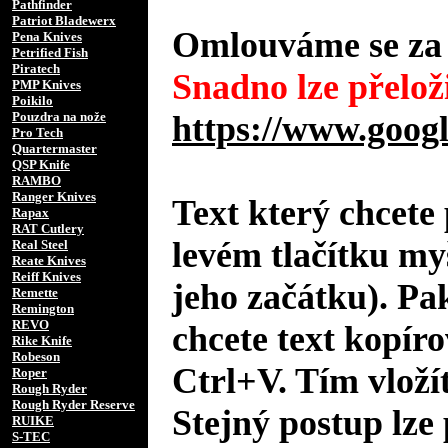
Pathfinder
Patriot Bladewerx
Omlouváme se za 
Pena Knives
Petrified Fish
Piratech
Snadno lze přeloži
PMP Knives
Poikilo
Pouzdra na nože
https://www.googl
Pro Tech
Quartermaster
QSP Knife
RAMBO
Ranger Knives
Text který chcete 
Rapax
RAT Cutlery
levém tlačítku my
Real Steel
Reate Knives
Reiff Knives
jeho začátku). Pa
Remette
Remington
REVO
chcete text kopíro
Rike Knife
Robeson
Ctrl+V. Tím vložít
Roper
Rough Ryder
Rough Ryder Reserve
Stejný postup lze 
RUIKE
S-TEC