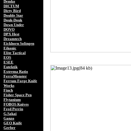
Demko
DICTUM
Dirty Bird
Double Star
Douk-Douk
Down Under
DOVO
DPX Hest
Dreamtech
Eickhorn Solingen
Eikonic
Elite Tactical
EOS
ESEE
Eutektik
Extrema Ratio
FerraMonster
Ferrum Forge Knife
Works
Finch
Fisher Space Pen
Flytanium
FOBOS Knives
Fred Perrin
G.Sakai
Ganzo
GEO Knife
Gerber