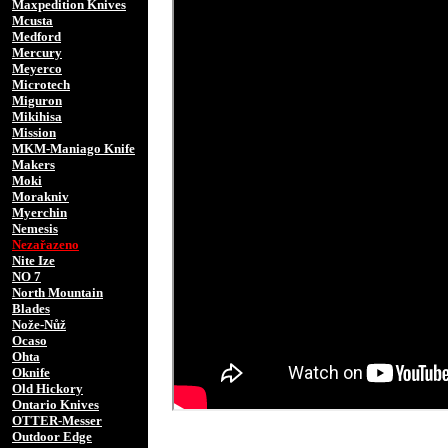
Maxpedition Knives
Mcusta
Medford
Mercury
Meyerco
Microtech
Miguron
Mikihisa
Mission
MKM-Maniago Knife
Makers
Moki
Morakniv
Myerchin
Nemesis
Nezařazeno
Nite Ize
NO 7
North Mountain
Blades
Nože-Nůž
Ocaso
Ohta
Oknife
Old Hickory
Ontario Knives
OTTER-Messer
Outdoor Edge