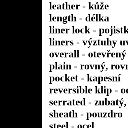
leather - kůže
length - délka
liner lock - pojis
liners - výztuhy u
overall - otevřený
plain - rovný, rov
pocket - kapesní
reversible klip - 
serrated - zubatý
sheath - pouzdro
steel - ocel