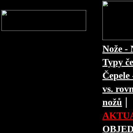
Nože - 
Typy če
Čepele 
vs. rovn
|
nožů
AKTUA
OBJE